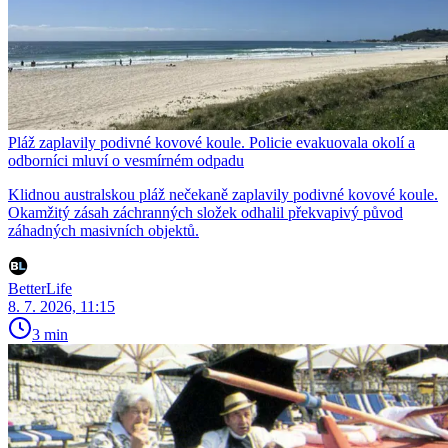
Pláž zaplavily podivné kovové koule. Policie evakuovala okolí a
odborníci mluví o vesmírném odpadu
Klidnou australskou pláž nečekaně zaplavily podivné kovové koule.
Okamžitý zásah záchranných složek odhalil překvapivý původ
záhadných masivních objektů.
BetterLife
8. 7. 2026, 11:15
3 min