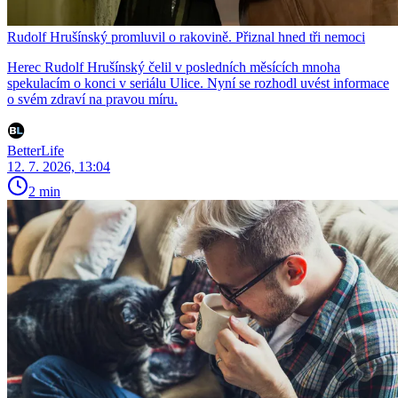
Rudolf Hrušínský promluvil o rakovině. Přiznal hned tři nemoci
Herec Rudolf Hrušínský čelil v posledních měsících mnoha
spekulacím o konci v seriálu Ulice. Nyní se rozhodl uvést informace
o svém zdraví na pravou míru.
BetterLife
12. 7. 2026, 13:04
2 min