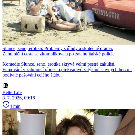
Slunce, seno, erotika: Problémy s úřady a skutečné drama.
Zahraniční cesta se zkomplikovala po zátahu italské policie
Komedie Slunce, seno, erotika skrývá velmi pestré zákulisí.
Filmování v zahraničí přineslo překvapivé zatýkání slavných herců i
podivné pašování celého štábu.
BetterLife
8. 7. 2026, 09:16
4 min