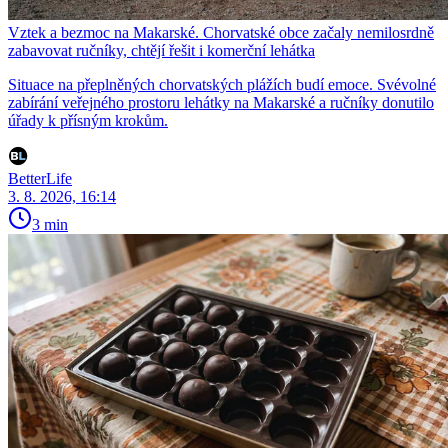
Vztek a bezmoc na Makarské. Chorvatské obce začaly nemilosrdně
zabavovat ručníky, chtějí řešit i komerční lehátka
Situace na přeplněných chorvatských plážích budí emoce. Svévolné
zabírání veřejného prostoru lehátky na Makarské a ručníky donutilo
úřady k přísným krokům.
BetterLife
3. 8. 2026, 16:14
3 min