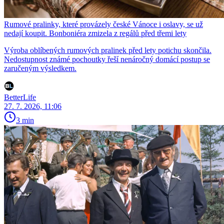
Rumové pralinky, které provázely české Vánoce i oslavy, se už
nedají koupit. Bonboniéra zmizela z regálů před třemi lety
Výroba oblíbených rumových pralinek před lety potichu skončila.
Nedostupnost známé pochoutky řeší nenáročný domácí postup se
zaručeným výsledkem.
BetterLife
27. 7. 2026, 11:06
3 min