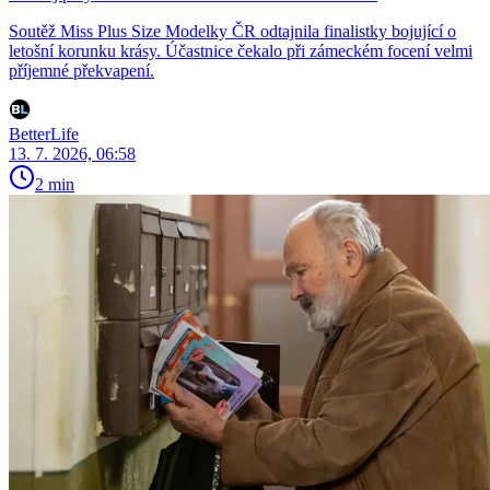
Soutěž Miss Plus Size Modelky ČR odtajnila finalistky bojující o
letošní korunku krásy. Účastnice čekalo při zámeckém focení velmi
příjemné překvapení.
BetterLife
13. 7. 2026, 06:58
2 min