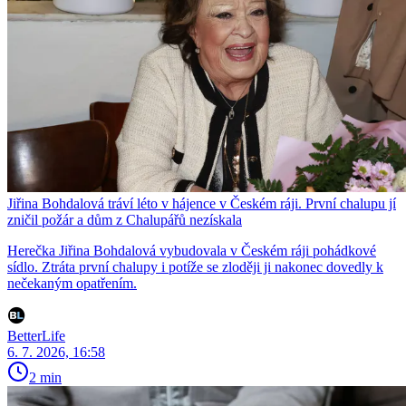
Jiřina Bohdalová tráví léto v hájence v Českém ráji. První chalupu jí
zničil požár a dům z Chalupářů nezískala
Herečka Jiřina Bohdalová vybudovala v Českém ráji pohádkové
sídlo. Ztráta první chalupy i potíže se zloději ji nakonec dovedly k
nečekaným opatřením.
BetterLife
6. 7. 2026, 16:58
2 min