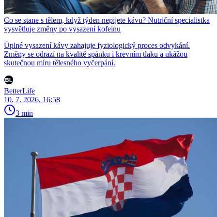
Co se stane s tělem, když týden nepijete kávu? Nutriční specialistka
vysvětluje změny po vysazení kofeinu
Úplné vysazení kávy zahajuje fyziologický proces odvykání.
Změny se odrazí na kvalitě spánku i krevním tlaku a ukážou
skutečnou míru tělesného vyčerpání.
BetterLife
10. 7. 2026, 16:58
3 min