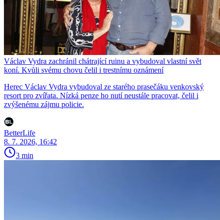
Václav Vydra zachránil chátrající ruinu a vybudoval vlastní svět
koní. Kvůli svému chovu čelil i trestnímu oznámení
Herec Václav Vydra vybudoval ze starého prasečáku venkovský
resort pro zvířata. Nízká penze ho nutí neustále pracovat, čelil i
zvýšenému zájmu policie.
BetterLife
8. 7. 2026, 16:42
3 min