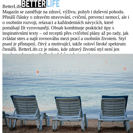
BetterLife
Magazín se zaměřuje na zdraví, výživu, pohyb i duševní pohodu.
Přináší články o zdravém stravování, cvičení, prevenci nemocí, ale i
o osobním rozvoji, relaxaci a každodenních návycích, které
pomáhají žít vyrovnaněji. Obsah kombinuje praktické tipy s
inspirativními texty – od receptů přes cvičební plány až po rady, jak
zvládat stres a najít rovnováhu mezi prací a osobním životem. Styl
psaní je přístupný, čtivý a motivující, takže osloví široké spektrum
čtenářů. BetterLife.cz je místo, kde zdravý životní styl není jen
trendem, ale cestou k dlouhodobé spokojenosti.