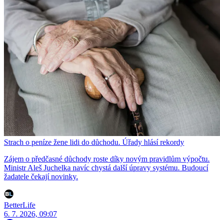
Strach o peníze žene lidi do důchodu. Úřady hlásí rekordy
Zájem o předčasné důchody roste díky novým pravidlům výpočtu.
Ministr Aleš Juchelka navíc chystá další úpravy systému. Budoucí
žadatele čekají novinky.
BetterLife
6. 7. 2026, 09:07