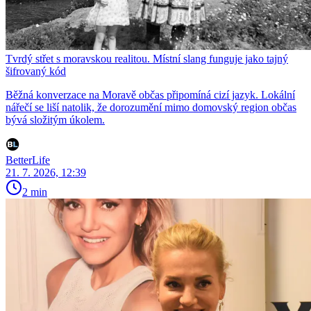
Tvrdý střet s moravskou realitou. Místní slang funguje jako tajný
šifrovaný kód
Běžná konverzace na Moravě občas připomíná cizí jazyk. Lokální
nářečí se liší natolik, že dorozumění mimo domovský region občas
bývá složitým úkolem.
BetterLife
21. 7. 2026, 12:39
2 min