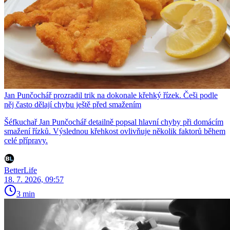
Jan Punčochář prozradil trik na dokonale křehký řízek. Češi podle
něj často dělají chybu ještě před smažením
Šéfkuchař Jan Punčochář detailně popsal hlavní chyby při domácím
smažení řízků. Výslednou křehkost ovlivňuje několik faktorů během
celé přípravy.
BetterLife
18. 7. 2026, 09:57
3 min