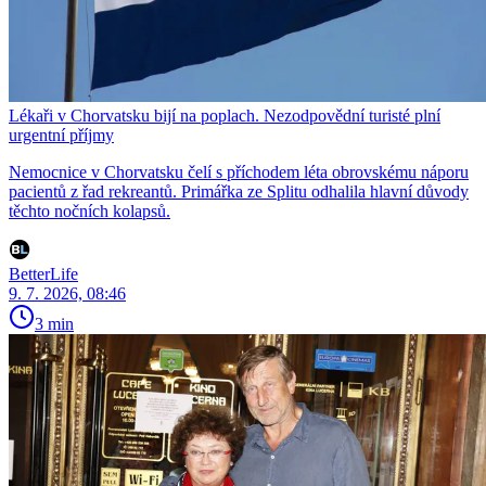
Lékaři v Chorvatsku bijí na poplach. Nezodpovědní turisté plní
urgentní příjmy
Nemocnice v Chorvatsku čelí s příchodem léta obrovskému náporu
pacientů z řad rekreantů. Primářka ze Splitu odhalila hlavní důvody
těchto nočních kolapsů.
BetterLife
9. 7. 2026, 08:46
3 min