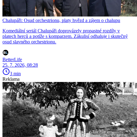
Chalupáři: Osud orchestrionu, platy hvězd a zájem o chalupu
Komediální seriál Chalupáři doprovázely propastné rozdíly v
platech herců a potíže s komparzem. Zákulisí odhaluje i skutečný
osud slavného orchestrionu.
BetterLife
25. 7. 2026, 08:28
3 min
Reklama