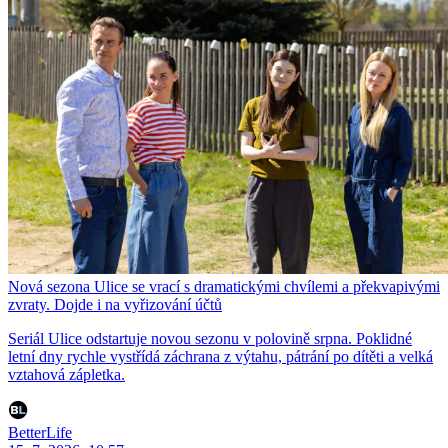
Nová sezona Ulice se vrací s dramatickými chvílemi a překvapivými
zvraty. Dojde i na vyřizování účtů
Seriál Ulice odstartuje novou sezonu v polovině srpna. Poklidné
letní dny rychle vystřídá záchrana z výtahu, pátrání po dítěti a velká
vztahová zápletka.
BetterLife