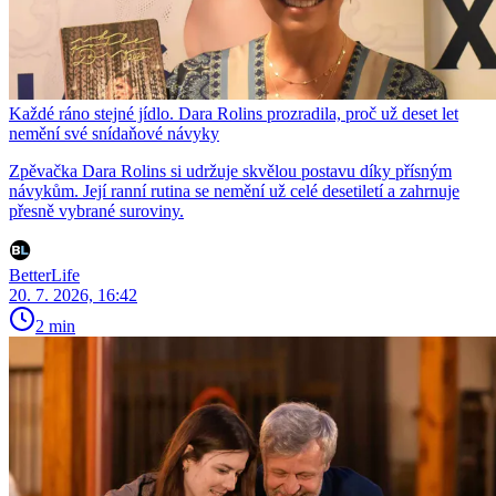
Každé ráno stejné jídlo. Dara Rolins prozradila, proč už deset let
nemění své snídaňové návyky
Zpěvačka Dara Rolins si udržuje skvělou postavu díky přísným
návykům. Její ranní rutina se nemění už celé desetiletí a zahrnuje
přesně vybrané suroviny.
BetterLife
20. 7. 2026, 16:42
2 min