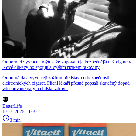
Odborníci vyvracejí mýtus, že vapování je bezpečnější než cigarety.
Nové důkazy ho spojují s vyšším rizikem rakoviny
Odborná data vyvracejí zažitou představu o bezpečnosti
elektronických cigaret. Plicní lékaři přesně popsali skutečný dopad
vdechované páry na lidské zdraví.
BetterLife
17. 7. 2026, 10:32
3 min