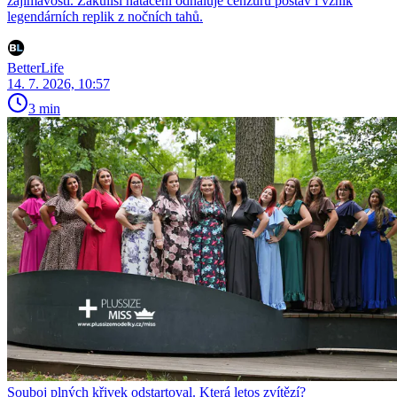
zajímavostí. Zákulisí natáčení odhaluje cenzuru postav i vznik
legendárních replik z nočních tahů.
BetterLife
14. 7. 2026, 10:57
3 min
Souboj plných křivek odstartoval. Která letos zvítězí?