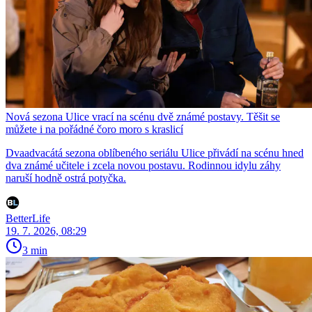
Nová sezona Ulice vrací na scénu dvě známé postavy. Těšit se
můžete i na pořádné čoro moro s kraslicí
Dvaadvacátá sezona oblíbeného seriálu Ulice přivádí na scénu hned
dva známé učitele i zcela novou postavu. Rodinnou idylu záhy
naruší hodně ostrá potyčka.
BetterLife
19. 7. 2026, 08:29
3 min