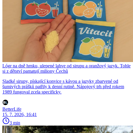
Lógr na dně hrnku, ulepené lahve od sirupu a oranžový jazyk. Tohle
si z dětství pamatují miliony Čechů
Sladké sirupy, pískající konvice s kávou a jazyky zbarvené od
šumivých prášků patřily k denní rutině. Nápojový trh před rokem
1989 fungoval zcela specificky.
BetterLife
15. 7. 2026, 16:41
3 min