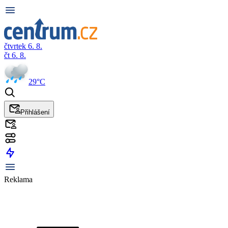
čtvrtek 6. 8.
čt 6. 8.
29°C
Přihlášení
Reklama