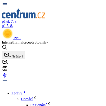
pátek 7. 8.
pá 7. 8.
19°C
Internet
Firmy
Recepty
Slovníky
Přihlášení
Zprávy
Domácí
Regionální