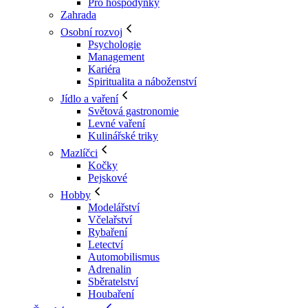
Pro hospodyňky
Zahrada
Osobní rozvoj
Psychologie
Management
Kariéra
Spiritualita a náboženství
Jídlo a vaření
Světová gastronomie
Levné vaření
Kulinářské triky
Mazlíčci
Kočky
Pejskové
Hobby
Modelářství
Včelařství
Rybaření
Letectví
Automobilismus
Adrenalin
Sběratelství
Houbaření