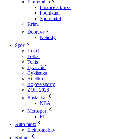
Ekonomika
Finance a burza
Podnikání
Spotřebitel
Krimi
Doprava
Nehody
Sport
Hokej
Fotbal
Tenis
Lyžování
Cyklistika
Atletika
Bojové sporty
ZOH 2026
Basketbal
NBA
Motosport
F1
Auto-moto
Elektromobily
Kultura