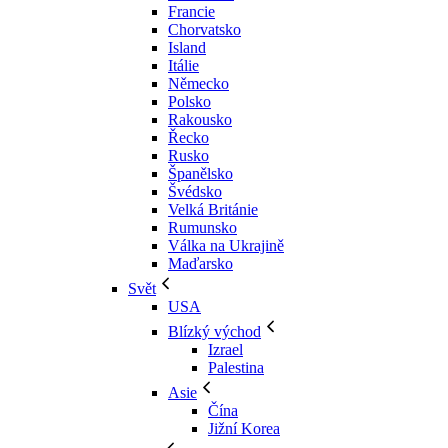
Francie
Chorvatsko
Island
Itálie
Německo
Polsko
Rakousko
Řecko
Rusko
Španělsko
Švédsko
Velká Británie
Rumunsko
Válka na Ukrajině
Maďarsko
Svět
USA
Blízký východ
Izrael
Palestina
Asie
Čína
Jižní Korea