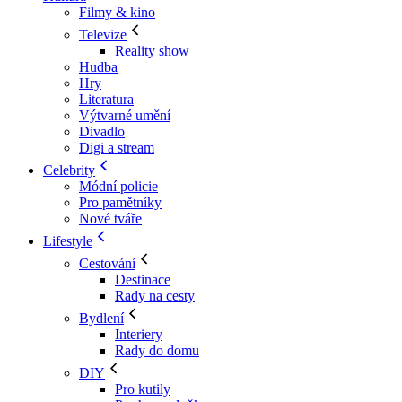
Filmy & kino
Televize
Reality show
Hudba
Hry
Literatura
Výtvarné umění
Divadlo
Digi a stream
Celebrity
Módní policie
Pro pamětníky
Nové tváře
Lifestyle
Cestování
Destinace
Rady na cesty
Bydlení
Interiery
Rady do domu
DIY
Pro kutily