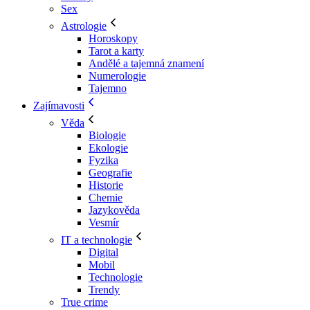
Sex
Astrologie
Horoskopy
Tarot a karty
Andělé a tajemná znamení
Numerologie
Tajemno
Zajímavosti
Věda
Biologie
Ekologie
Fyzika
Geografie
Historie
Chemie
Jazykověda
Vesmír
IT a technologie
Digital
Mobil
Technologie
Trendy
True crime