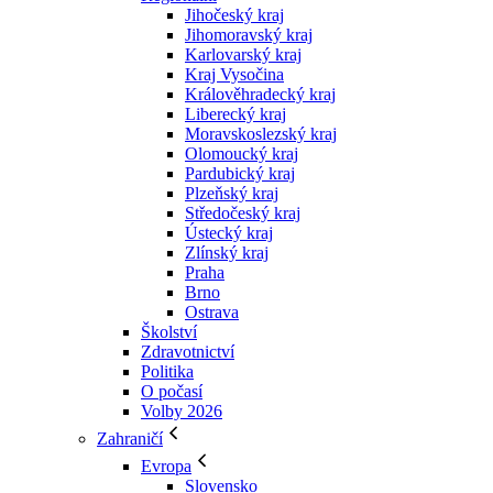
Jihočeský kraj
Jihomoravský kraj
Karlovarský kraj
Kraj Vysočina
Králověhradecký kraj
Liberecký kraj
Moravskoslezský kraj
Olomoucký kraj
Pardubický kraj
Plzeňský kraj
Středočeský kraj
Ústecký kraj
Zlínský kraj
Praha
Brno
Ostrava
Školství
Zdravotnictví
Politika
O počasí
Volby 2026
Zahraničí
Evropa
Slovensko