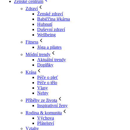
Ženské centrum
Zdraví
Ženské zdraví
Babiččina lékárna
Hubnutí
Duševní zdraví
Wellbeing
Fitness
Jóga a pilates
Módní trendy
Aktuální trendy
Doplňky
Krása
Péče o pleť
Péče o tělo
Vlasy
Nehty
Příběhy ze života
Inspirativní ženy
Rodina & komunita
Výchova
Přátelství
Vztahy