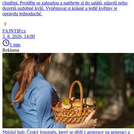
chutěmi. Projděte se zahradou a natrhejte si do salátů, nápojů nebo
dezertů ozdobné kvítí. Vypěstovat si krásné a jedlé květiny je
opravdu jednoduché.
FAJNTIP.cz
3. 8. 2026, 14:00
1 min
Reklama
Sbírání hub: Český fenomén, který se dědí z generace na generaci a