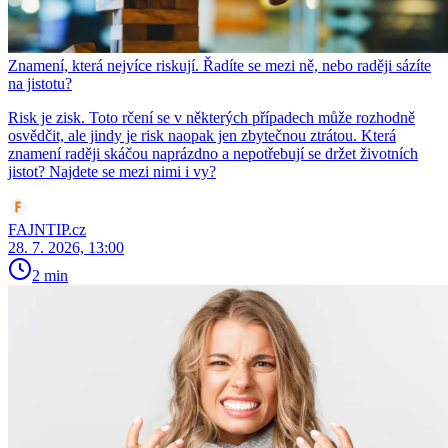
Znamení, která nejvíce riskují. Řadíte se mezi ně, nebo raději sázíte
na jistotu?
Risk je zisk. Toto rčení se v některých případech může rozhodně
osvědčit, ale jindy je risk naopak jen zbytečnou ztrátou. Která
znamení raději skáčou naprázdno a nepotřebují se držet životních
jistot? Najdete se mezi nimi i vy?
FAJNTIP.cz
28. 7. 2026, 13:00
2 min