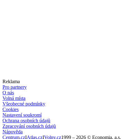
Reklama
Pro partnery
O nás
Volná místa
Všeobecné podmínky
Cookies
Nastavení soukromí
Ochrana osobních údajů
Zpracování osobních údajů
Nápověda
Centrum.cz
I
Atlas.cz
I
Volny.cz
1999 –
2026
© Economia, a.s.