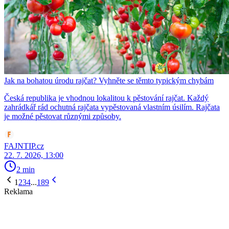
Jak na bohatou úrodu rajčat? Vyhněte se těmto typickým chybám
Česká republika je vhodnou lokalitou k pěstování rajčat. Každý
zahrádkář rád ochutná rajčata vypěstovaná vlastním úsilím. Rajčata
je možné pěstovat různými způsoby.
FAJNTIP.cz
22. 7. 2026, 13:00
2 min
1
2
3
4
...
189
Reklama