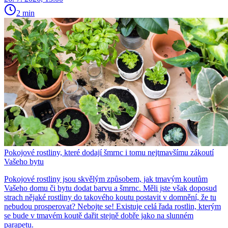
2 min
Pokojové rostliny, které dodají šmrnc i tomu nejtmavšímu zákoutí
Vašeho bytu
Pokojové rostliny jsou skvělým způsobem, jak tmavým koutům
Vašeho domu či bytu dodat barvu a šmrnc. Měli jste však doposud
strach nějaké rostliny do takového koutu postavit v domnění, že tu
nebudou prosperovat? Nebojte se! Existuje celá řada rostlin, kterým
se bude v tmavém koutě dařit stejně dobře jako na slunném
parapetu.