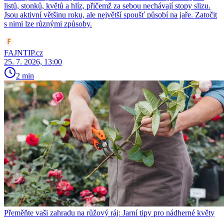
listů, stonků, květů a hlíz, přičemž za sebou nechávají stopy slizu.
Jsou aktivní většinu roku, ale největší spoušť působí na jaře. Zatočit
s nimi lze různými způsoby.
FAJNTIP.cz
25. 7. 2026, 13:00
2 min
Přeměňte vaši zahradu na růžový ráj: Jarní tipy pro nádherné květy