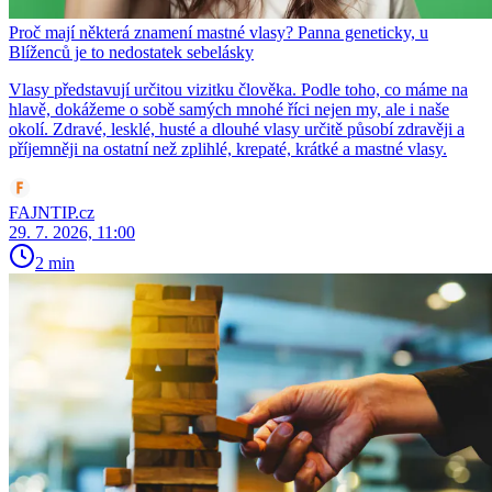
Proč mají některá znamení mastné vlasy? Panna geneticky, u
Blíženců je to nedostatek sebelásky
Vlasy představují určitou vizitku člověka. Podle toho, co máme na
hlavě, dokážeme o sobě samých mnohé říci nejen my, ale i naše
okolí. Zdravé, lesklé, husté a dlouhé vlasy určitě působí zdravěji a
příjemněji na ostatní než zplihlé, krepaté, krátké a mastné vlasy.
FAJNTIP.cz
29. 7. 2026, 11:00
2 min