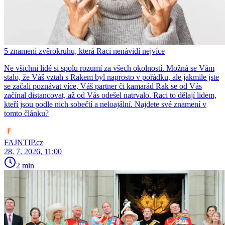
5 znamení zvěrokruhu, která Raci nenávidí nejvíce
Ne všichni lidé si spolu rozumí za všech okolností. Možná se Vám
stalo, že Váš vztah s Rakem byl naprosto v pořádku, ale jakmile jste
se začali poznávat více, Váš partner či kamarád Rak se od Vás
začínal distancovat, až od Vás odešel natrvalo. Raci to dělají lidem,
kteří jsou podle nich sobečtí a neloajální. Najdete své znamení v
tomto článku?
FAJNTIP.cz
28. 7. 2026, 11:00
2 min