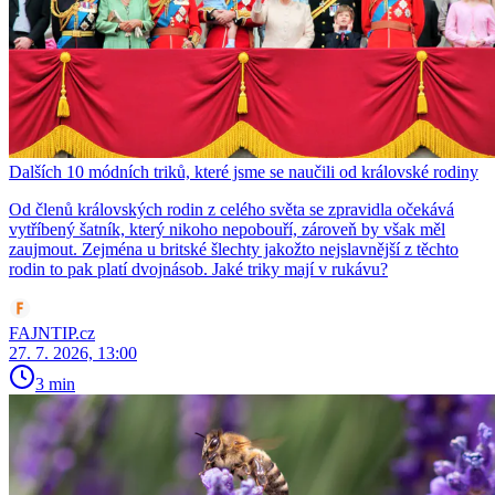
Dalších 10 módních triků, které jsme se naučili od královské rodiny
Od členů královských rodin z celého světa se zpravidla očekává
vytříbený šatník, který nikoho nepobouří, zároveň by však měl
zaujmout. Zejména u britské šlechty jakožto nejslavnější z těchto
rodin to pak platí dvojnásob. Jaké triky mají v rukávu?
FAJNTIP.cz
27. 7. 2026, 13:00
3 min