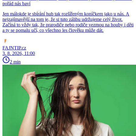
pořád nás baví
Jen málokde je sbírání hub tak rozšířeným koníčkem jako u nás. A
nejzajímavější na tom je, že si tuto zálibu udržujeme celý život.
Začíná to vždy tak, že prarodiče nebo rodiče vezmou na houby i děti
a ty se pomalu učí, co všechno les člověku může dát.
FAJNTIP.cz
3. 8. 2026, 11:00
2 min