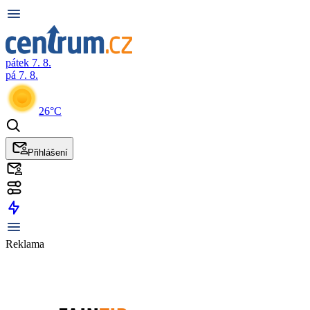
pátek 7. 8.
pá 7. 8.
26°C
Přihlášení
Reklama