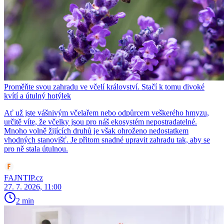
Proměňte svou zahradu ve včelí království. Stačí k tomu divoké
kvítí a útulný hotýlek
Ať už jste vášnivým včelařem nebo odpůrcem veškerého hmyzu,
určitě víte, že včelky jsou pro náš ekosystém nepostradatelné.
Mnoho volně žijících druhů je však ohroženo nedostatkem
vhodných stanovišť. Je přitom snadné upravit zahradu tak, aby se
pro ně stala útulnou.
FAJNTIP.cz
27. 7. 2026, 11:00
2 min