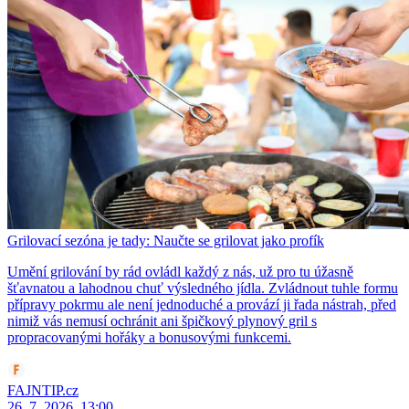
Grilovací sezóna je tady: Naučte se grilovat jako profík
Umění grilování by rád ovládl každý z nás, už pro tu úžasně
šťavnatou a lahodnou chuť výsledného jídla. Zvládnout tuhle formu
přípravy pokrmu ale není jednoduché a provází ji řada nástrah, před
nimiž vás nemusí ochránit ani špičkový plynový gril s
propracovanými hořáky a bonusovými funkcemi.
FAJNTIP.cz
26. 7. 2026, 13:00