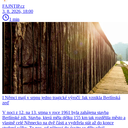
FAJNTIP.cz
3. 8. 2026, 18:00
1 min
I Němci mají v srpnu jedno tragické výročí: Jak vznikla Berlínská
zeď
V noci z 12. na 13. srpna v roce 1961 byla zahájena stavba
Berlínské zdi. Stavba, která měla délku 155 km tak rozdělila město a
vlastně celé Německo na dvě části a vydržela stát až do konce
studené války. Tu noc, od půlnoci do úsvitu se děly věci!