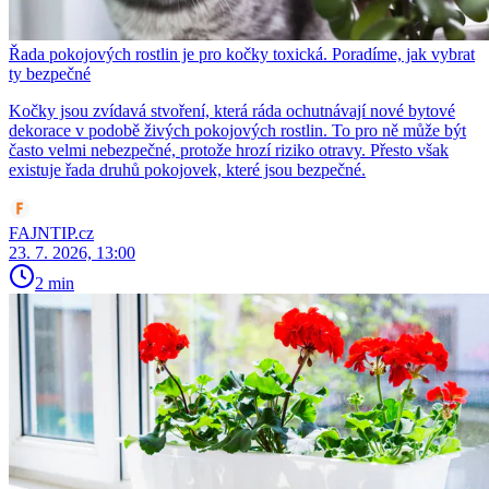
Řada pokojových rostlin je pro kočky toxická. Poradíme, jak vybrat
ty bezpečné
Kočky jsou zvídavá stvoření, která ráda ochutnávají nové bytové
dekorace v podobě živých pokojových rostlin. To pro ně může být
často velmi nebezpečné, protože hrozí riziko otravy. Přesto však
existuje řada druhů pokojovek, které jsou bezpečné.
FAJNTIP.cz
23. 7. 2026, 13:00
2 min