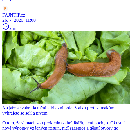
FAJNTIP.cz
26. 7. 2026, 11:00
2 min
Na jaře se zahrada mění v bitevní pole. Válku proti slimákům
vyhrajete se solí a pivem
O tom, že slimáci jsou prokletím zahrádkářů, není pochyb. Okusují
nové výhonky vzácných rostlin, ničí sazenice a dělají otvory do