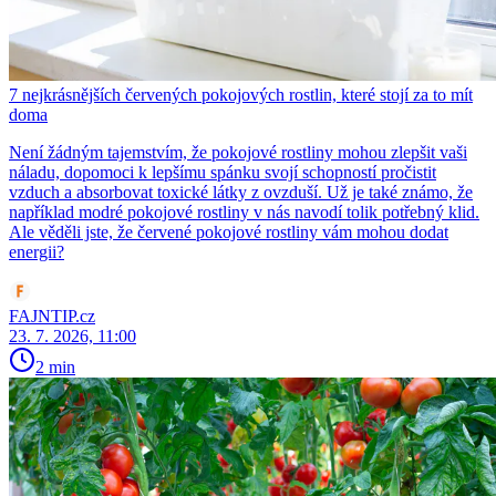
7 nejkrásnějších červených pokojových rostlin, které stojí za to mít
doma
Není žádným tajemstvím, že pokojové rostliny mohou zlepšit vaši
náladu, dopomoci k lepšímu spánku svojí schopností pročistit
vzduch a absorbovat toxické látky z ovzduší. Už je také známo, že
například modré pokojové rostliny v nás navodí tolik potřebný klid.
Ale věděli jste, že červené pokojové rostliny vám mohou dodat
energii?
FAJNTIP.cz
23. 7. 2026, 11:00
2 min