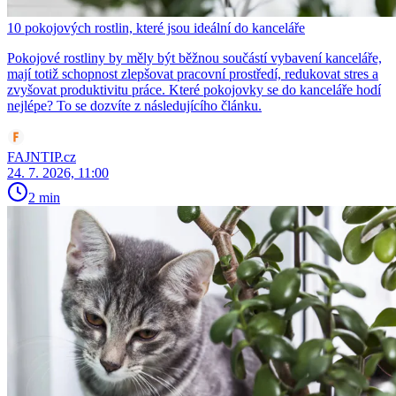
10 pokojových rostlin, které jsou ideální do kanceláře
Pokojové rostliny by měly být běžnou součástí vybavení kanceláře,
mají totiž schopnost zlepšovat pracovní prostředí, redukovat stres a
zvyšovat produktivitu práce. Které pokojovky se do kanceláře hodí
nejlépe? To se dozvíte z následujícího článku.
FAJNTIP.cz
24. 7. 2026, 11:00
2 min