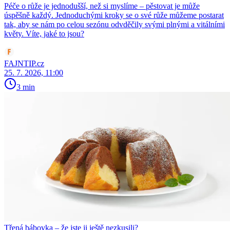
Péče o růže je jednodušší, než si myslíme – pěstovat je může
úspěšně každý. Jednoduchými kroky se o své růže můžeme postarat
tak, aby se nám po celou sezónu odvděčily svými plnými a vitálními
květy. Víte, jaké to jsou?
FAJNTIP.cz
25. 7. 2026, 11:00
3 min
Třená bábovka – že jste ji ještě nezkusili?