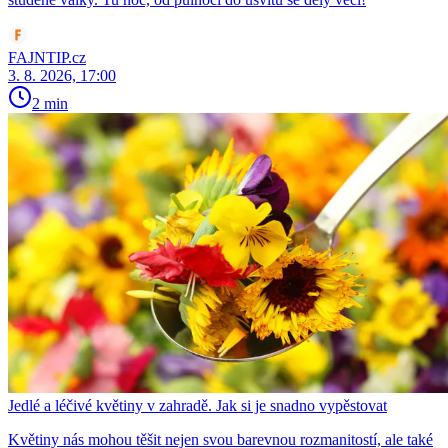
FAJNTIP.cz
3. 8. 2026, 17:00
2 min
Jedlé a léčivé květiny v zahradě. Jak si je snadno vypěstovat
Květiny nás mohou těšit nejen svou barevnou rozmanitostí, ale také