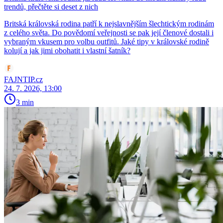
trendů, přečtěte si deset z nich
Britská královská rodina patří k nejslavnějším šlechtickým rodinám
z celého světa. Do povědomí veřejnosti se pak její členové dostali i
vybraným vkusem pro volbu outfitů. Jaké tipy v královské rodině
kolují a jak jimi obohatit i vlastní šatník?
FAJNTIP.cz
24. 7. 2026, 13:00
3 min