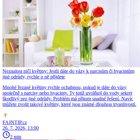
Neznalost ničí květiny: Jestli dáte do vázy k narcisům či hyacintům
jiné odrůdy, rychle o ně přijdete
Mnohé řezané květiny rychle ochabnou, pokud je dáte do vázy
společně s narcisy nebo hyacinty. Ty totiž uvolňují do vody sekret
škodlivý pro jiné odrůdy. Problém má přitom snadné řešení. Navíc
můžete zvolit takové květiny, které jsou známé dlouhou trvanlivostí.
FAJNTIP.cz
26. 7. 2026, 13:00
2 min