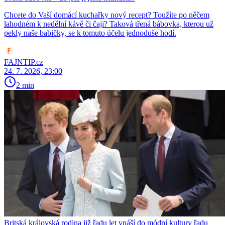
Chcete do Vaší domácí kuchařky nový recept? Toužíte po něčem
lahodném k nedělní kávě či čaji? Taková třená bábovka, kterou už
pekly naše babičky, se k tomuto účelu jednoduše hodí.
FAJNTIP.cz
24. 7. 2026, 23:00
2 min
Britská královská rodina již řadu let vnáší do módní kultury řadu