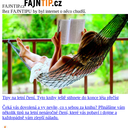
FAJNTIP.cz
Bez FAJNTIPU by byl internet o něco chudší.
Tipy na letní čtení. Tyto knihy ještě stihnete do konce léta přečíst
Čeká vás dovolená a vy nevíte, co s sebou za knihu? Přinášíme vám
několik tipů na letní nenáročné čtení, které vás pobaví i dojme a
každopádně vám zlepší náladu.