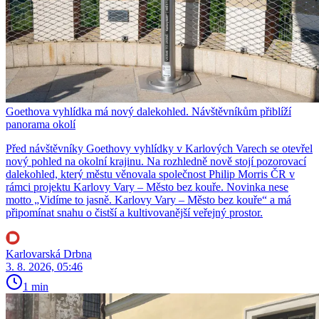
Goethova vyhlídka má nový dalekohled. Návštěvníkům přiblíží
panorama okolí
Před návštěvníky Goethovy vyhlídky v Karlových Varech se otevřel
nový pohled na okolní krajinu. Na rozhledně nově stojí pozorovací
dalekohled, který městu věnovala společnost Philip Morris ČR v
rámci projektu Karlovy Vary – Město bez kouře. Novinka nese
motto „Vidíme to jasně. Karlovy Vary – Město bez kouře“ a má
připomínat snahu o čistší a kultivovanější veřejný prostor.
Karlovarská Drbna
3. 8. 2026, 05:46
1 min