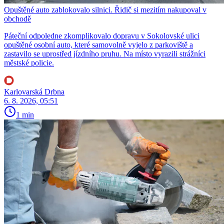
Opuštěné auto zablokovalo silnici. Řidič si mezitím nakupoval v
obchodě
Páteční odpoledne zkomplikovalo dopravu v Sokolovské ulici
opuštěné osobní auto, které samovolně vyjelo z parkoviště a
zastavilo se uprostřed jízdního pruhu. Na místo vyrazili strážníci
městské policie.
Karlovarská Drbna
6. 8. 2026, 05:51
1 min