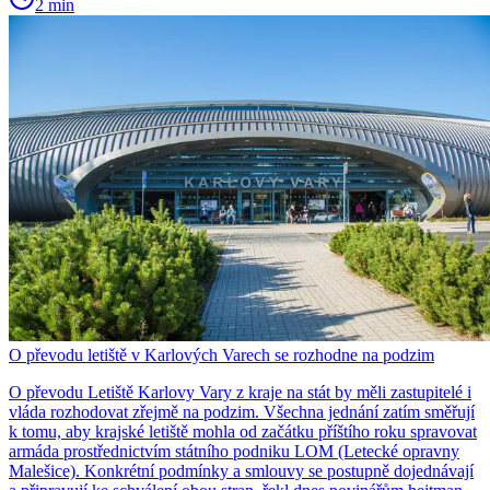
2 min
O převodu letiště v Karlových Varech se rozhodne na podzim
O převodu Letiště Karlovy Vary z kraje na stát by měli zastupitelé i
vláda rozhodovat zřejmě na podzim. Všechna jednání zatím směřují
k tomu, aby krajské letiště mohla od začátku příštího roku spravovat
armáda prostřednictvím státního podniku LOM (Letecké opravny
Malešice). Konkrétní podmínky a smlouvy se postupně dojednávají