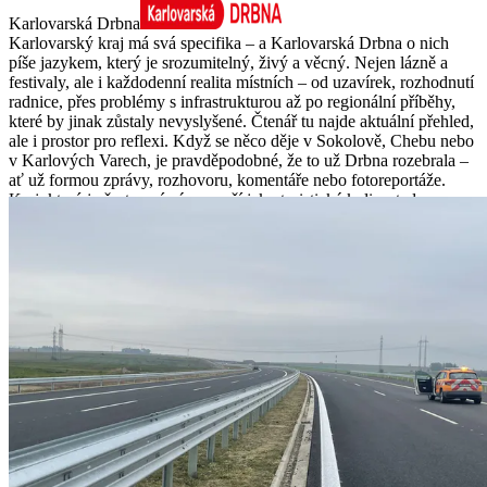
Karlovarská Drbna
Karlovarský kraj má svá specifika – a Karlovarská Drbna o nich
píše jazykem, který je srozumitelný, živý a věcný. Nejen lázně a
festivaly, ale i každodenní realita místních – od uzavírek, rozhodnutí
radnice, přes problémy s infrastrukturou až po regionální příběhy,
které by jinak zůstaly nevyslyšené. Čtenář tu najde aktuální přehled,
ale i prostor pro reflexi. Když se něco děje v Sokolově, Chebu nebo
v Karlových Varech, je pravděpodobné, že to už Drbna rozebrala –
ať už formou zprávy, rozhovoru, komentáře nebo fotoreportáže.
Kraj, který je často vnímán zvenčí jako turistická kulisa, tady
dostává konkrétní a lidskou tvář. Pro místní je to informační zázemí.
Pro ostatní – užitečný pohled za oponu.