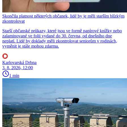
Skončila platnost některých občanek, lidé by je měli starším blízkým
zkontrolovat
Starší občanské průkazy, které jsou ve formě papírové knížky nebo
zalaminované ve folii vydané do 30. června, od dnešního dne
neplatí. Lidé by doklady měli zkontrolovat seniorům v rodinách,
vyměnit je stále mohou zdarma.
Karlovarská Drbna
3. 8. 2026, 12:00
1 min