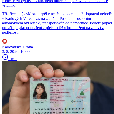
Řidič srazil cyklistu. Zraněného muže transportoval do nemocnice
vrtulník
Třiatřicetiletý cyklista utrpěl v neděli odpoledne při dopravní nehodě
v Karlových Varech vážná zranění. Po střetu s osobním
automobilem byl letecky transportován do nemocnice. Policie případ
prověřuje jako podezření z přečinu těžkého ublížení na zdraví z
nedbalosti.
Karlovarská Drbna
3. 8. 2026, 16:00
1 min