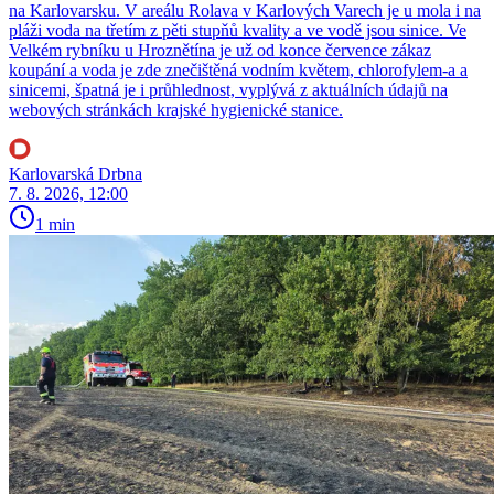
na Karlovarsku. V areálu Rolava v Karlových Varech je u mola i na
pláži voda na třetím z pěti stupňů kvality a ve vodě jsou sinice. Ve
Velkém rybníku u Hroznětína je už od konce července zákaz
koupání a voda je zde znečištěná vodním květem, chlorofylem-a a
sinicemi, špatná je i průhlednost, vyplývá z aktuálních údajů na
webových stránkách krajské hygienické stanice.
Karlovarská Drbna
7. 8. 2026, 12:00
1 min