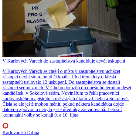
V Karlových Varech do zastupitelstva kandiduje devět uskupení
V Karlových Varech se chtějí o místa v zastupitelstvu ucházet
zástupci devíti stran, hnutí či koalic. Před třemi lety o křesla
zastupitelů usilovalo 13 uskupení. Do zastupitelstva se dostali
zástupci sedmi z nich. V Chebu dorazilo do dnešního termínu deset
kandidátek, v Sokolově sedm. Novinářům to řekli pracovníci
karlovarského magistrátu a městských úřadů v Chebu a Sokolově.
Čísla se ale ještě mohou měnit, pokud některá kandidátka dojde
datovou zprávou a nebyla ještě úředníky zaevidovaná. Letošní
komunální volby se konají 9. a 10. října.
Karlovarská Drbna