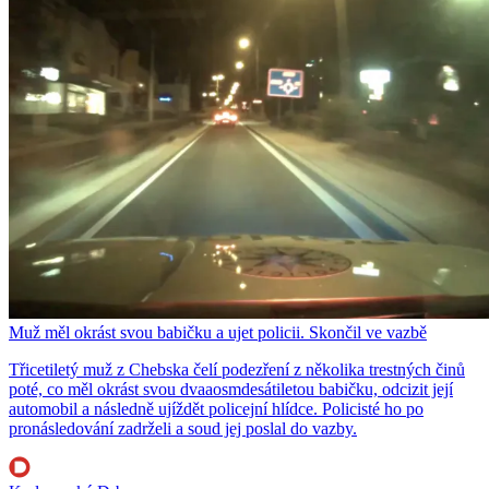
Muž měl okrást svou babičku a ujet policii. Skončil ve vazbě
Třicetiletý muž z Chebska čelí podezření z několika trestných činů
poté, co měl okrást svou dvaaosmdesátiletou babičku, odcizit její
automobil a následně ujíždět policejní hlídce. Policisté ho po
pronásledování zadrželi a soud jej poslal do vazby.