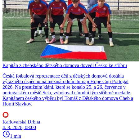
Kapitán z chebského dětského domova dovedl Česko ke stříbru
Česká fotbalová reprezentace dětí z dětských domovů dosáhla
výrazného úspěchu na mezinárodním turnaji Hope Cup Portugal
2026. Na prestižním klání, které se konalo 25. a 26. července v
portugalském městě Seia, vybojoval národní tým stříbrné medaile.
Kapitánem českého výběru byl Tomáš z Dětského domova Cheb a
Horní Slavkov.
Karlovarská Drbna
4. 8. 2026, 08:00
1 min