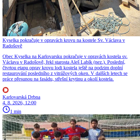
Kyselka pokračuje v opravách krovu na kostele Sv. Václava v
Radošově
Obec Kyselka na Karlovarsku pokračuje v opravách kostela sv.
Václava v Radošově, řekl starosta Aleš Labík (nez.). Poslední,
čtvrtou etapu oprav krovu lodi kostela ještě na podzim doplní
restaurování posledního z vitrážových oken. V dalších letech se
práce přesunou na fasádu, střešní krytinu a okolí kostela.
Karlovarská Drbna
4. 8. 2026, 12:00
1 min