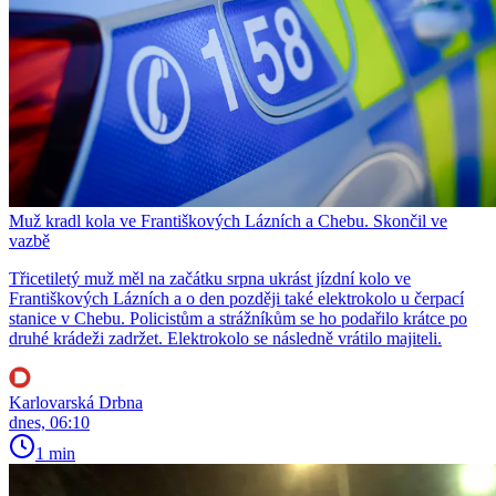
Muž kradl kola ve Františkových Lázních a Chebu. Skončil ve
vazbě
Třicetiletý muž měl na začátku srpna ukrást jízdní kolo ve
Františkových Lázních a o den později také elektrokolo u čerpací
stanice v Chebu. Policistům a strážníkům se ho podařilo krátce po
druhé krádeži zadržet. Elektrokolo se následně vrátilo majiteli.
Karlovarská Drbna
dnes, 06:10
1 min