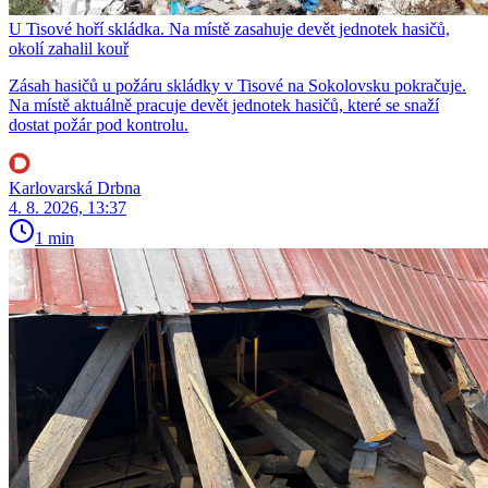
U Tisové hoří skládka. Na místě zasahuje devět jednotek hasičů,
okolí zahalil kouř
Zásah hasičů u požáru skládky v Tisové na Sokolovsku pokračuje.
Na místě aktuálně pracuje devět jednotek hasičů, které se snaží
dostat požár pod kontrolu.
Karlovarská Drbna
4. 8. 2026, 13:37
1 min