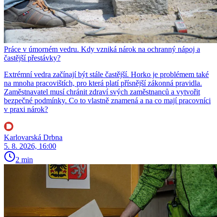
Práce v úmorném vedru. Kdy vzniká nárok na ochranný nápoj a
častější přestávky?
Extrémní vedra začínají být stále častější. Horko je problémem také
na mnoha pracovištích, pro která platí přísnější zákonná pravidla.
Zaměstnavatel musí chránit zdraví svých zaměstnanců a vytvořit
bezpečné podmínky. Co to vlastně znamená a na co mají pracovníci
v praxi nárok?
Karlovarská Drbna
5. 8. 2026, 16:00
2 min