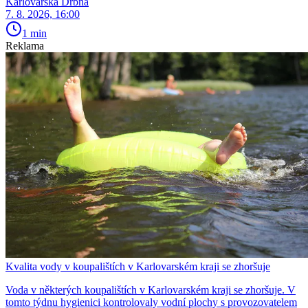
Karlovarská Drbna
7. 8. 2026, 16:00
1 min
Reklama
Kvalita vody v koupalištích v Karlovarském kraji se zhoršuje
Voda v některých koupalištích v Karlovarském kraji se zhoršuje. V
tomto týdnu hygienici kontrolovaly vodní plochy s provozovatelem