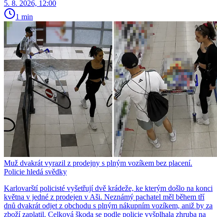
5. 8. 2026, 12:00
1 min
Muž dvakrát vyrazil z prodejny s plným vozíkem bez placení.
Policie hledá svědky
Karlovarští policisté vyšetřují dvě krádeže, ke kterým došlo na konci
května v jedné z prodejen v Aši. Neznámý pachatel měl během tří
dnů dvakrát odjet z obchodu s plným nákupním vozíkem, aniž by za
zboží zaplatil. Celková škoda se podle policie vyšplhala zhruba na