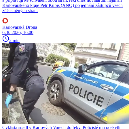
a připravují ke schválení obou stran, řekl dnes novinářům hejtman
Karlovarského kraje Petr Kubis (ANO) po jednání zástupců všech
zúčastněných stran.
Karlovarská Drbna
6. 8. 2026, 16:00
2 min
Cyklista spadl v Karlových Varech do řeky. Policisté mu poskytli