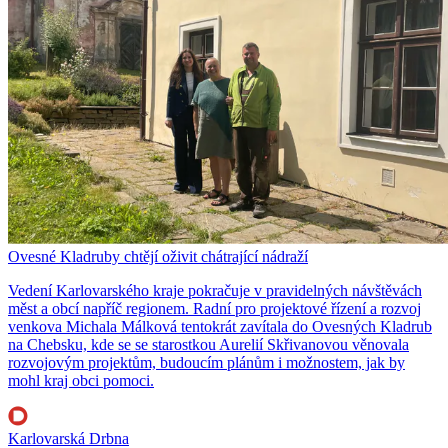
Ovesné Kladruby chtějí oživit chátrající nádraží
Vedení Karlovarského kraje pokračuje v pravidelných návštěvách
měst a obcí napříč regionem. Radní pro projektové řízení a rozvoj
venkova Michala Málková tentokrát zavítala do Ovesných Kladrub
na Chebsku, kde se se starostkou Aurelií Skřivanovou věnovala
rozvojovým projektům, budoucím plánům i možnostem, jak by
mohl kraj obci pomoci.
Karlovarská Drbna