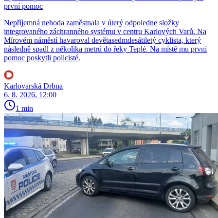
první pomoc
Nepříjemná nehoda zaměstnala v úterý odpoledne složky
integrovaného záchranného systému v centru Karlových Varů. Na
Mírovém náměstí havaroval devětasedmdesátiletý cyklista, který
následně spadl z několika metrů do řeky Teplé. Na místě mu první
pomoc poskytli policisté.
Karlovarská Drbna
6. 8. 2026, 12:00
1 min