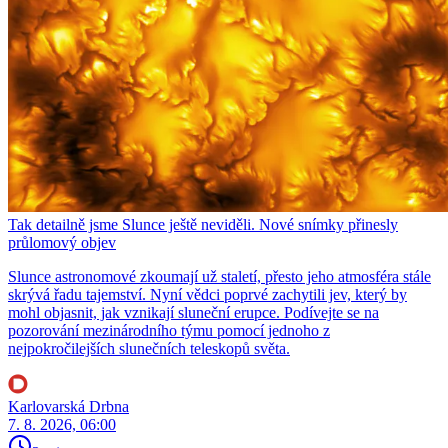
Tak detailně jsme Slunce ještě neviděli. Nové snímky přinesly
průlomový objev
Slunce astronomové zkoumají už staletí, přesto jeho atmosféra stále
skrývá řadu tajemství. Nyní vědci poprvé zachytili jev, který by
mohl objasnit, jak vznikají sluneční erupce. Podívejte se na
pozorování mezinárodního týmu pomocí jednoho z
nejpokročilejších slunečních teleskopů světa.
Karlovarská Drbna
7. 8. 2026, 06:00