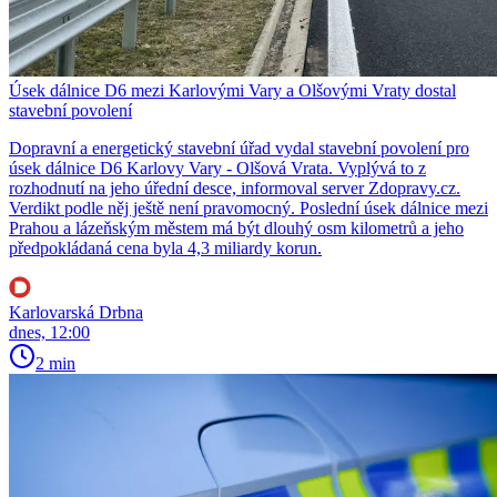
Úsek dálnice D6 mezi Karlovými Vary a Olšovými Vraty dostal
stavební povolení
Dopravní a energetický stavební úřad vydal stavební povolení pro
úsek dálnice D6 Karlovy Vary - Olšová Vrata. Vyplývá to z
rozhodnutí na jeho úřední desce, informoval server Zdopravy.cz.
Verdikt podle něj ještě není pravomocný. Poslední úsek dálnice mezi
Prahou a lázeňským městem má být dlouhý osm kilometrů a jeho
předpokládaná cena byla 4,3 miliardy korun.
Karlovarská Drbna
dnes, 12:00
2 min