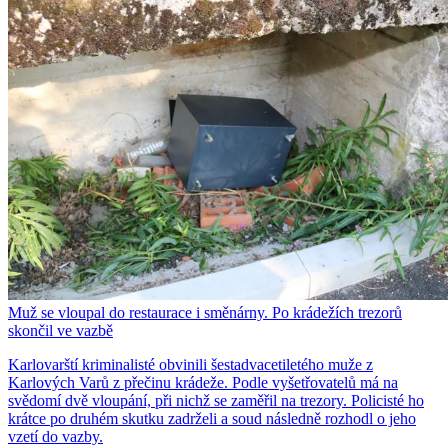
Muž se vloupal do restaurace i směnárny. Po krádežích trezorů
skončil ve vazbě
Karlovarští kriminalisté obvinili šestadvacetiletého muže z
Karlových Varů z přečinu krádeže. Podle vyšetřovatelů má na
svědomí dvě vloupání, při nichž se zaměřil na trezory. Policisté ho
krátce po druhém skutku zadrželi a soud následně rozhodl o jeho
vzetí do vazby.