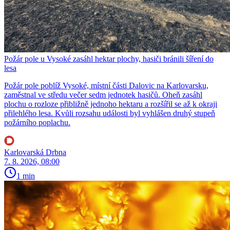
Požár pole u Vysoké zasáhl hektar plochy, hasiči bránili šíření do
lesa
Požár pole poblíž Vysoké, místní části Dalovic na Karlovarsku,
zaměstnal ve středu večer sedm jednotek hasičů. Oheň zasáhl
plochu o rozloze přibližně jednoho hektaru a rozšířil se až k okraji
přilehlého lesa. Kvůli rozsahu události byl vyhlášen druhý stupeň
požárního poplachu.
Karlovarská Drbna
7. 8. 2026, 08:00
1 min