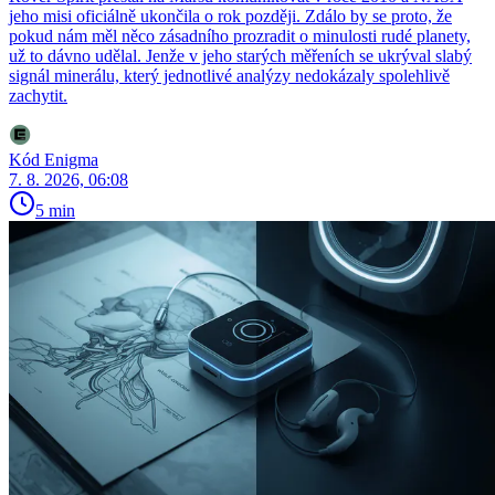
jeho misi oficiálně ukončila o rok později. Zdálo by se proto, že
pokud nám měl něco zásadního prozradit o minulosti rudé planety,
už to dávno udělal. Jenže v jeho starých měřeních se ukrýval slabý
signál minerálu, který jednotlivé analýzy nedokázaly spolehlivě
zachytit.
Kód Enigma
7. 8. 2026, 06:08
5 min