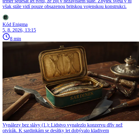
téměř šedesát let tvrdí, že žijí v nezávislém státě. Zbytek světa v ní
však stále vidí pouze obsazenou britskou vojenskou konstrukci.
Kód Enigma
5. 8. 2026, 13:15
8 min
Vynálezy bez slávy (1.): Lidstvo vynalezlo konzervu dřív než
otvírák. K sardinkám se desítky let dobývalo kladivem