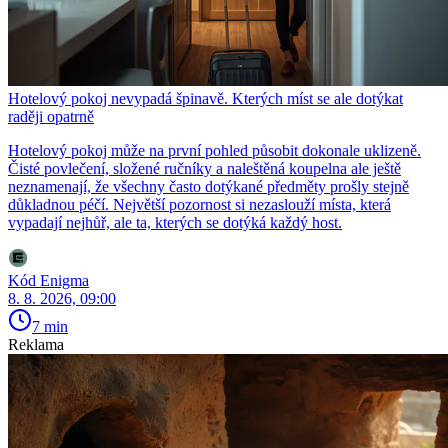
Hotelový pokoj nevypadá špinavě. Kterých míst se ale dotýkat
raději opatrně
Hotelový pokoj může na první pohled působit dokonale uklizeně.
Čisté povlečení, složené ručníky a naleštěná koupelna ale ještě
neznamenají, že všechny často dotýkané předměty prošly stejně
důkladnou péčí. Největší pozornost si nezaslouží místa, která
vypadají nejhůř, ale ta, kterých se dotýká každý host.
Kód Enigma
8. 8. 2026, 09:00
7 min
Reklama