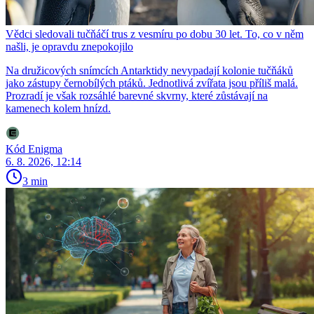
Vědci sledovali tučňáčí trus z vesmíru po dobu 30 let. To, co v něm
našli, je opravdu znepokojilo
Na družicových snímcích Antarktidy nevypadají kolonie tučňáků
jako zástupy černobílých ptáků. Jednotlivá zvířata jsou příliš malá.
Prozradí je však rozsáhlé barevné skvrny, které zůstávají na
kamenech kolem hnízd.
Kód Enigma
6. 8. 2026, 12:14
3 min