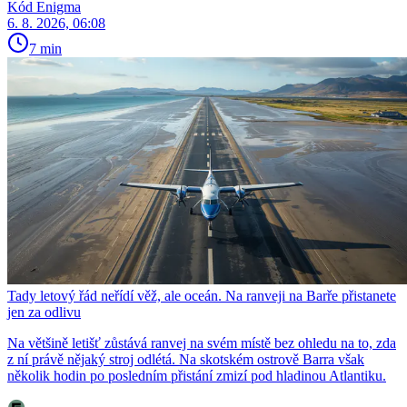
Kód Enigma
6. 8. 2026, 06:08
7 min
Tady letový řád neřídí věž, ale oceán. Na ranveji na Barře přistanete
jen za odlivu
Na většině letišť zůstává ranvej na svém místě bez ohledu na to, zda
z ní právě nějaký stroj odlétá. Na skotském ostrově Barra však
několik hodin po posledním přistání zmizí pod hladinou Atlantiku.