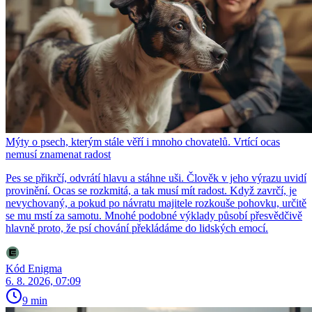
Mýty o psech, kterým stále věří i mnoho chovatelů. Vrtící ocas
nemusí znamenat radost
Pes se přikrčí, odvrátí hlavu a stáhne uši. Člověk v jeho výrazu uvidí
provinění. Ocas se rozkmitá, a tak musí mít radost. Když zavrčí, je
nevychovaný, a pokud po návratu majitele rozkouše pohovku, určitě
se mu mstí za samotu. Mnohé podobné výklady působí přesvědčivě
hlavně proto, že psí chování překládáme do lidských emocí.
Kód Enigma
6. 8. 2026, 07:09
9 min