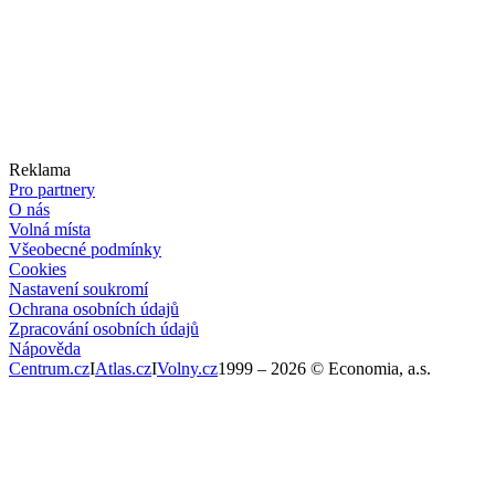
Reklama
Pro partnery
O nás
Volná místa
Všeobecné podmínky
Cookies
Nastavení soukromí
Ochrana osobních údajů
Zpracování osobních údajů
Nápověda
Centrum.cz
I
Atlas.cz
I
Volny.cz
1999 –
2026
© Economia, a.s.