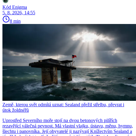
Kód Enigma
5. 8. 2026, 14:55
8 min
Země, kterou svět odmítá uznat: Sealand přežil střelbu, převrat i
útok žoldnéřů
Uprostřed Severního moře stojí na dvou betonových pilířích
rezavějící válečná pevnost. Má vlastní vlajku, ústavu, měnu, hymnu,
šlechtu i panovníka. Její obyvatelé ji nazývají Knížectvím Sealand a