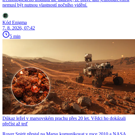
nemusí být nutnou vlastností nočního vidění.
Kód Enigma
7. 8. 2026, 07:42
5 min
Důkaz ležel v marsovském prachu přes 20 let. Vědci ho dokázali
přečíst až teď
Rover Spirit přestal na Marsu komunikovat v roce 2010 a NASA