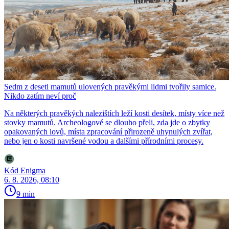
Sedm z deseti mamutů ulovených pravěkými lidmi tvořily samice.
Nikdo zatím neví proč
Na některých pravěkých nalezištích leží kosti desítek, místy více než
stovky mamutů. Archeologové se dlouho přeli, zda jde o zbytky
opakovaných lovů, místa zpracování přirozeně uhynulých zvířat,
nebo jen o kosti navršené vodou a dalšími přírodními procesy.
Kód Enigma
6. 8. 2026, 08:10
9 min