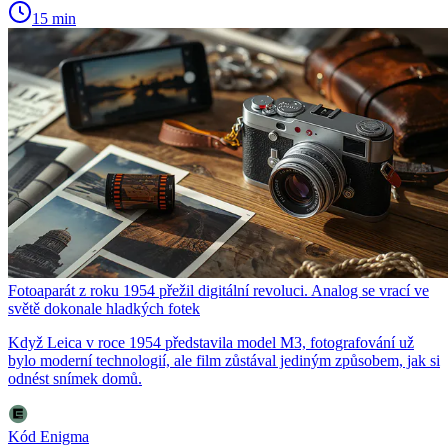
15 min
Fotoaparát z roku 1954 přežil digitální revoluci. Analog se vrací ve
světě dokonale hladkých fotek
Když Leica v roce 1954 představila model M3, fotografování už
bylo moderní technologií, ale film zůstával jediným způsobem, jak si
odnést snímek domů.
Kód Enigma