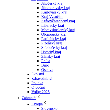
Jihočeský kraj
Jihomoravský kraj
Karlovarský kraj
Kraj Vysočina
Králověhradecký kraj
Liberecký kraj
Moravskoslezský kraj
Olomoucký kraj
Pardubický kraj
Plzeňský kraj
Středočeský kraj
Ústecký kraj
Zlínský kraj
Praha
Brno
Ostrava
Školství
Zdravotnictví
Politika
O počasí
Volby 2026
Zahraničí
Evropa
Slovensko