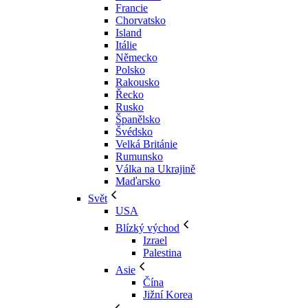
Francie
Chorvatsko
Island
Itálie
Německo
Polsko
Rakousko
Řecko
Rusko
Španělsko
Švédsko
Velká Británie
Rumunsko
Válka na Ukrajině
Maďarsko
Svět
USA
Blízký východ
Izrael
Palestina
Asie
Čína
Jižní Korea