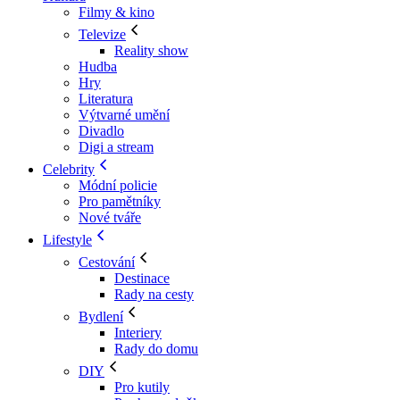
Filmy & kino
Televize
Reality show
Hudba
Hry
Literatura
Výtvarné umění
Divadlo
Digi a stream
Celebrity
Módní policie
Pro pamětníky
Nové tváře
Lifestyle
Cestování
Destinace
Rady na cesty
Bydlení
Interiery
Rady do domu
DIY
Pro kutily