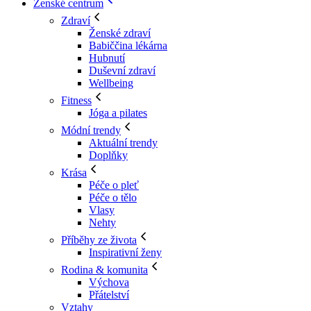
Ženské centrum
Zdraví
Ženské zdraví
Babiččina lékárna
Hubnutí
Duševní zdraví
Wellbeing
Fitness
Jóga a pilates
Módní trendy
Aktuální trendy
Doplňky
Krása
Péče o pleť
Péče o tělo
Vlasy
Nehty
Příběhy ze života
Inspirativní ženy
Rodina & komunita
Výchova
Přátelství
Vztahy