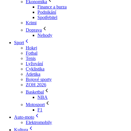
Ekonomika
Finance a burza
Podnikání
Spotřebitel
Krimi
Doprava
Nehody
Sport
Hokej
Fotbal
Tenis
Lyžování
Cyklistika
Atletika
Bojové sporty
ZOH 2026
Basketbal
NBA
Motosport
F1
Auto-moto
Elektromobily
Kultura