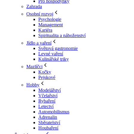
Pro hospodyňky
Zahrada
Osobní rozvoj
Psychologie
Management
Kariéra
Spiritualita a náboženství
Jídlo a vaření
Světová gastronomie
Levné vaření
Kulinářské triky
Mazlíčci
Kočky
Pejskové
Hobby
Modelářství
Včelařství
Rybaření
Letectví
Automobilismus
Adrenalin
Sběratelství
Houbaření