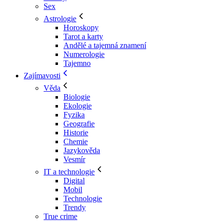
Sex
Astrologie
Horoskopy
Tarot a karty
Andělé a tajemná znamení
Numerologie
Tajemno
Zajímavosti
Věda
Biologie
Ekologie
Fyzika
Geografie
Historie
Chemie
Jazykověda
Vesmír
IT a technologie
Digital
Mobil
Technologie
Trendy
True crime