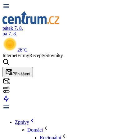
pátek 7. 8.
pá 7. 8.
26°C
Internet
Firmy
Recepty
Slovníky
Přihlášení
Zprávy
Domácí
Regionální