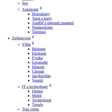
Sex
Astrologie
Horoskopy
Tarot a karty
Andělé a tajemná znamení
Numerologie
Tajemno
Zajímavosti
Věda
Biologie
Ekologie
Fyzika
Geografie
Historie
Chemie
Jazykověda
Vesmír
IT a technologie
Digital
Mobil
Technologie
Trendy
True crime