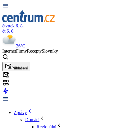
čtvrtek 6. 8.
čt 6. 8.
26°C
Internet
Firmy
Recepty
Slovníky
Přihlášení
Zprávy
Domácí
Regionální