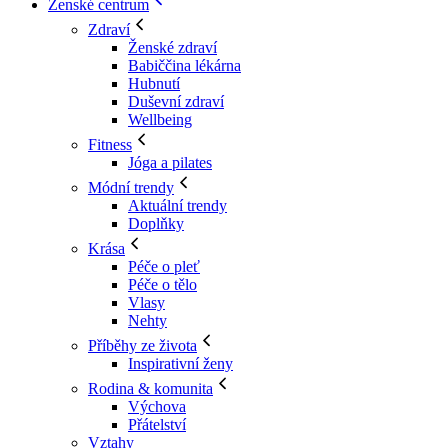
Ženské centrum
Zdraví
Ženské zdraví
Babiččina lékárna
Hubnutí
Duševní zdraví
Wellbeing
Fitness
Jóga a pilates
Módní trendy
Aktuální trendy
Doplňky
Krása
Péče o pleť
Péče o tělo
Vlasy
Nehty
Příběhy ze života
Inspirativní ženy
Rodina & komunita
Výchova
Přátelství
Vztahy