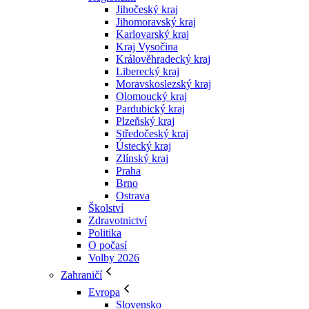
Jihočeský kraj
Jihomoravský kraj
Karlovarský kraj
Kraj Vysočina
Králověhradecký kraj
Liberecký kraj
Moravskoslezský kraj
Olomoucký kraj
Pardubický kraj
Plzeňský kraj
Středočeský kraj
Ústecký kraj
Zlínský kraj
Praha
Brno
Ostrava
Školství
Zdravotnictví
Politika
O počasí
Volby 2026
Zahraničí
Evropa
Slovensko