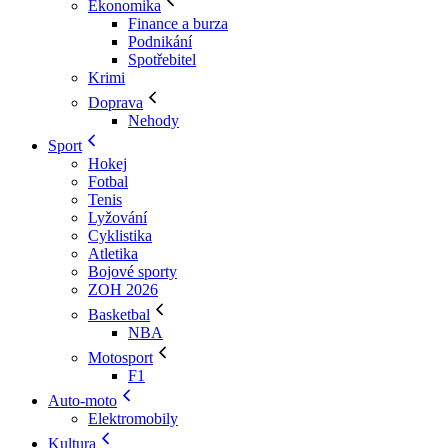
Ekonomika
Finance a burza
Podnikání
Spotřebitel
Krimi
Doprava
Nehody
Sport
Hokej
Fotbal
Tenis
Lyžování
Cyklistika
Atletika
Bojové sporty
ZOH 2026
Basketbal
NBA
Motosport
F1
Auto-moto
Elektromobily
Kultura