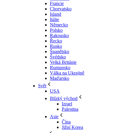
Francie
Chorvatsko
Island
Itálie
Německo
Polsko
Rakousko
Řecko
Rusko
Španělsko
Švédsko
Velká Británie
Rumunsko
Válka na Ukrajině
Maďarsko
Svět
USA
Blízký východ
Izrael
Palestina
Asie
Čína
Jižní Korea