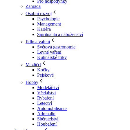
Pro hospodyňky
Zahrada
Osobní rozvoj
Psychologie
Management
Kariéra
Spiritualita a náboženství
Jídlo a vaření
Světová gastronomie
Levné vaření
Kulinářské triky
Mazlíčci
Kočky
Pejskové
Hobby
Modelářství
Včelařství
Rybaření
Letectví
Automobilismus
Adrenalin
Sběratelství
Houbaření