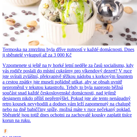
Termoska na zmrzlinu byla dříve nutností v každé domácnosti. Dnes
ji sběratelé vykupují až za 3 000 Kč
Vzpomenete si ještě na ty horké letní neděle za časů socialismu, kdy
vás rodiče poslali do místní cukrárny pro víkendový dezert? V ruce
jste svírali zvláštní, překvapivě těžkou nádobu s korkovým špuntem
a cestou zpátky jste museli pořádně utíkat, aby se obsah uvnitř
neproměnil v tekutou katastrofu. Tehdy to byla naprosto běžná
součást snad každé československé domácnosti, nad jejímž
designem nikdo příliš nepřemýšlel. Pokud jste ale tento nenápadný
retro kousek nevyhodili a dodnes vám leží zapomenutý na chalupě
nebo na dně babiččiny spíže, možná máte v ruce nečekaný poklad.
Sběratelé jsou totiž dnes ochotni za zachovalé kousky zaplatit tisíce
korun na ruku.