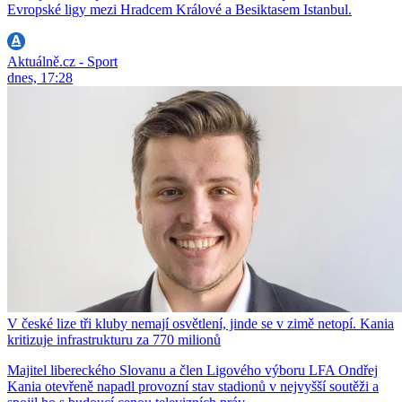
Evropské ligy mezi Hradcem Králové a Besiktasem Istanbul.
Aktuálně.cz - Sport
dnes, 17:28
V české lize tři kluby nemají osvětlení, jinde se v zimě netopí. Kania
kritizuje infrastrukturu za 770 milionů
Majitel libereckého Slovanu a člen Ligového výboru LFA Ondřej
Kania otevřeně napadl provozní stav stadionů v nejvyšší soutěži a