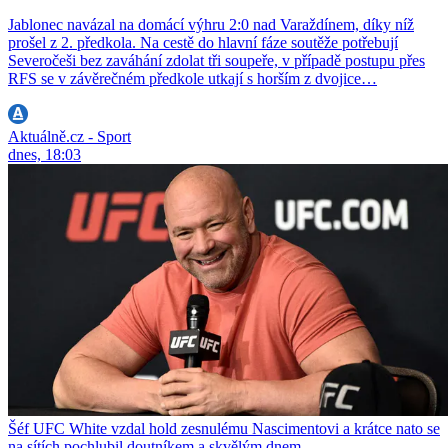
Jablonec navázal na domácí výhru 2:0 nad Varaždínem, díky níž
prošel z 2. předkola. Na cestě do hlavní fáze soutěže potřebují
Severočeši bez zaváhání zdolat tři soupeře, v případě postupu přes
RFS se v závěrečném předkole utkají s horším z dvojice…
Aktuálně.cz - Sport
dnes, 18:03
Šéf UFC White vzdal hold zesnulému Nascimentovi a krátce nato se
na sítích pochlubil doutníkem a skvělým dnem