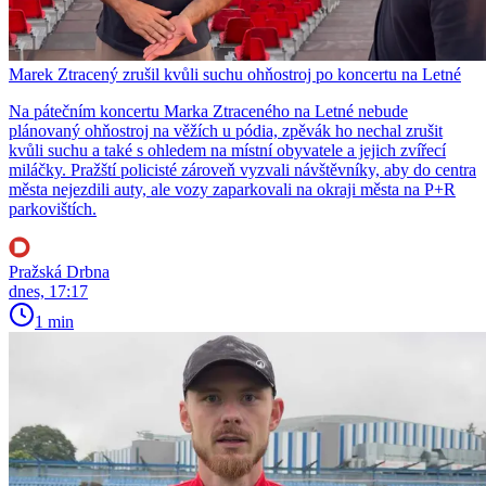
Marek Ztracený zrušil kvůli suchu ohňostroj po koncertu na Letné
Na pátečním koncertu Marka Ztraceného na Letné nebude
plánovaný ohňostroj na věžích u pódia, zpěvák ho nechal zrušit
kvůli suchu a také s ohledem na místní obyvatele a jejich zvířecí
miláčky. Pražští policisté zároveň vyzvali návštěvníky, aby do centra
města nejezdili auty, ale vozy zaparkovali na okraji města na P+R
parkovištích.
Pražská Drbna
dnes, 17:17
1 min