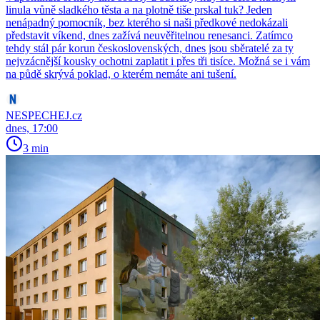
linula vůně sladkého těsta a na plotně tiše prskal tuk? Jeden
nenápadný pomocník, bez kterého si naši předkové nedokázali
představit víkend, dnes zažívá neuvěřitelnou renesanci. Zatímco
tehdy stál pár korun československých, dnes jsou sběratelé za ty
nejvzácnější kousky ochotni zaplatit i přes tři tisíce. Možná se i vám
na půdě skrývá poklad, o kterém nemáte ani tušení.
NESPECHEJ.cz
dnes, 17:00
3 min