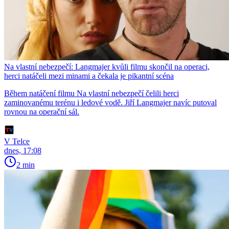
Na vlastní nebezpečí: Langmajer kvůli filmu skončil na operaci,
herci natáčeli mezi minami a čekala je pikantní scéna
Během natáčení filmu Na vlastní nebezpečí čelili herci
zaminovanému terénu i ledové vodě. Jiří Langmajer navíc putoval
rovnou na operační sál.
V Telce
dnes, 17:08
2 min