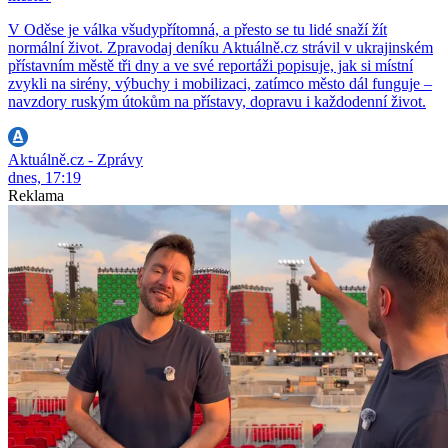
V Oděse je válka všudypřítomná, a přesto se tu lidé snaží žít
normální život. Zpravodaj deníku Aktuálně.cz strávil v ukrajinském
přístavním městě tři dny a ve své reportáži popisuje, jak si místní
zvykli na sirény, výbuchy i mobilizaci, zatímco město dál funguje –
navzdory ruským útokům na přístavy, dopravu i každodenní život.
Aktuálně.cz - Zprávy
dnes, 17:19
Reklama