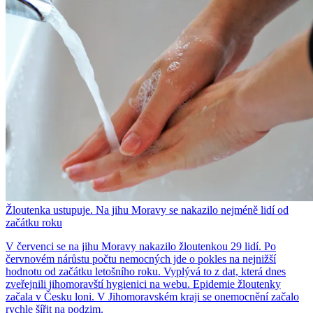
Žloutenka ustupuje. Na jihu Moravy se nakazilo nejméně lidí od
začátku roku
V červenci se na jihu Moravy nakazilo žloutenkou 29 lidí. Po
červnovém nárůstu počtu nemocných jde o pokles na nejnižší
hodnotu od začátku letošního roku. Vyplývá to z dat, která dnes
zveřejnili jihomoravští hygienici na webu. Epidemie žloutenky
začala v Česku loni. V Jihomoravském kraji se onemocnění začalo
rychle šířit na podzim.