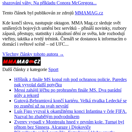
shazování váhy. Na příkladu Conora McGregora...
Tento článek byl publikován ze zdrojů
MMAMAG.cz
Kde končí slova, nastupuje oktagon. MMA Mag.cz sleduje svět
smíšených bojových umění bez servítků – přináší novinky, rozbory
zápasů, přestupy, statistiky i zákulisní dění ze světa, kde rozhodují
vteřiny, taktika a tvrdý trénink. Čtenáři se dostanou k informacím o
domácí i světové scéně – od UFC...
Všechny články tohoto autora →
Další články z kategorie
Sport
Hříšník z finále MS kopal roh pod ochranou policie. Paredes
pak vyvolal další potyčku
Messi zahájil léčbu po prohraném finále MS. Dva parádní
góly a rekord
Gutová-Behramiová končí kariéru. Velká rivalka Ledecké se
po zranění už na svah nevrátí
Luís Figo vyzval k okamžitému konci Infantina v čele FIFA.
Nazval ho zbabělým podvodníkem
Zverev vypadl v Montrealu hned v prvním kole. Turnaj byl
přitom bez Sinnera, Alcaraze i Djokoviče