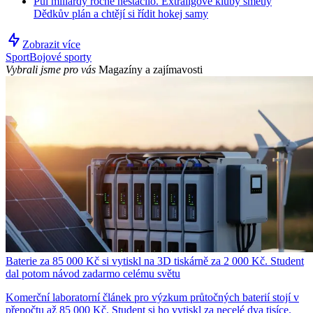
Půl miliardy ročně nestačilo. Extraligové kluby smetly
Dědkův plán a chtějí si řídit hokej samy
Zobrazit více
Sport
Bojové sporty
Vybrali jsme pro vás
Magazíny a zajímavosti
Baterie za 85 000 Kč si vytiskl na 3D tiskárně za 2 000 Kč. Student
dal potom návod zadarmo celému světu
Komerční laboratorní článek pro výzkum průtočných baterií stojí v
přepočtu až 85 000 Kč. Student si ho vytiskl za necelé dva tisíce.