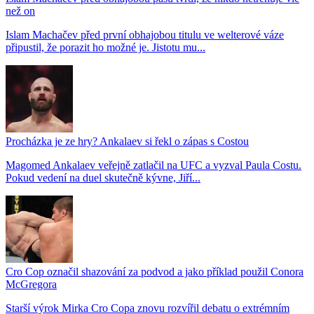
než on
Islam Machačev před první obhajobou titulu ve welterové váze
připustil, že porazit ho možné je. Jistotu mu...
Procházka je ze hry? Ankalaev si řekl o zápas s Costou
Magomed Ankalaev veřejně zatlačil na UFC a vyzval Paula Costu.
Pokud vedení na duel skutečně kývne, Jiří...
Cro Cop označil shazování za podvod a jako příklad použil Conora
McGregora
Starší výrok Mirka Cro Copa znovu rozvířil debatu o extrémním