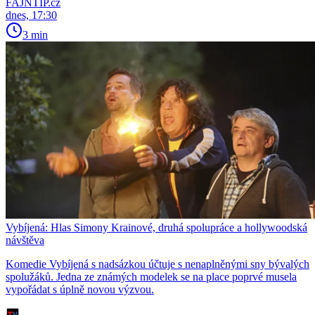
FAJNTIP.cz
dnes, 17:30
3 min
Vybíjená: Hlas Simony Krainové, druhá spolupráce a hollywoodská
návštěva
Komedie Vybíjená s nadsázkou účtuje s nenaplněnými sny bývalých
spolužáků. Jedna ze známých modelek se na place poprvé musela
vypořádat s úplně novou výzvou.