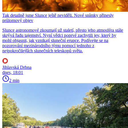
Tak detailně jsme Slunce ještě neviděli. Nové snímky přinesly
průlomový objev
Slunce astronomové zkoumají už staletí, přesto jeho atmosféra stále
skrývá řadu tajemství. Nyní vědci poprvé zachytili jev, který by
mohl objasnit, jak vznikají sluneční erupce. Podívejte se na
pozorování mezinárodního týmu pomocí jednoho z
nejpokročilejších slunečních teleskopů světa.
Jihlavská Drbna
dnes, 18:01
2 min