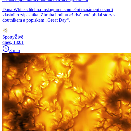
Dana White sdílel na Instagramu smuteční oznámení o smrti
vlastního zápasníka. Zhruba hodinu až dvě poté přidal story s
doutníkem a popiskem „Great Day“.
SportyŽivě
dnes, 18:01
3 min