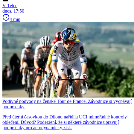
V Telce
dnes, 17:50
4 min
Podivné podvody na ženské Tour de France. Závodnice si vycpávají
podprsenky
Před úterní časovkou do Dijonu nařídila UCI mimořádné kontroly
oblečení. Důvod? Podezření, že si některé závodnice upravují
podprsenky pro aerodynamický zisk.