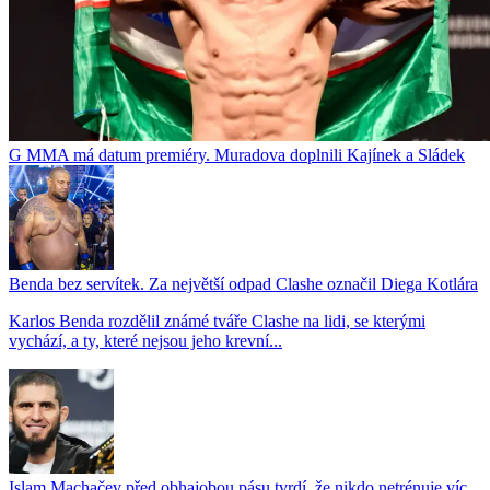
G MMA má datum premiéry. Muradova doplnili Kajínek a Sládek
Benda bez servítek. Za největší odpad Clashe označil Diega Kotlára
Karlos Benda rozdělil známé tváře Clashe na lidi, se kterými
vychází, a ty, které nejsou jeho krevní...
Islam Machačev před obhajobou pásu tvrdí, že nikdo netrénuje víc