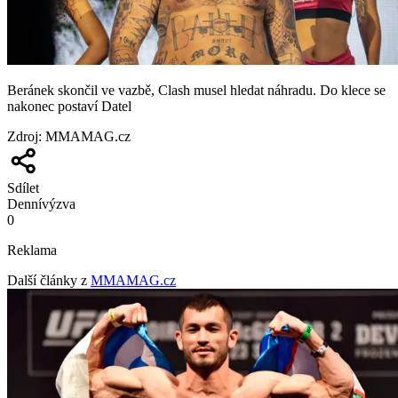
Beránek skončil ve vazbě, Clash musel hledat náhradu. Do klece se
nakonec postaví Datel
Zdroj
:
MMAMAG.cz
Sdílet
Denní
výzva
0
Reklama
Další články z
MMAMAG.cz