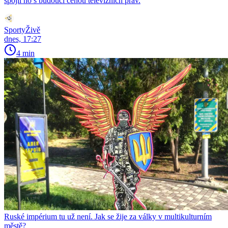
spojil ho s budoucí cenou televizních práv.
SportyŽivě
dnes, 17:27
4 min
Ruské impérium tu už není. Jak se žije za války v multikulturním
městě?