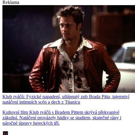
Reklama
Klub rváčů: Fyzické napadení, uštípnutý zub Brada Pitta, tajemství
natáčení intimních scén a dech z Titanicu
Kultovní film Klub rváčů s Bradem Pittem skrývá překvapivé
zákulisí. Natáčení provázely hádky se studiem, skutečné rány i
náročné úpravy hereckých těl.