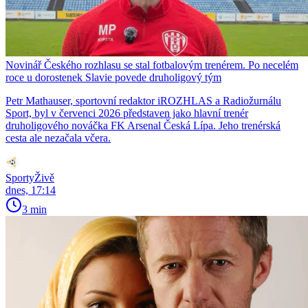
Novinář Českého rozhlasu se stal fotbalovým trenérem. Po necelém
roce u dorostenek Slavie povede druholigový tým
Petr Mathauser, sportovní redaktor iROZHLAS a Radiožurnálu
Sport, byl v červenci 2026 představen jako hlavní trenér
druholigového nováčka FK Arsenal Česká Lípa. Jeho trenérská
cesta ale nezačala včera.
SportyŽivě
dnes, 17:14
3 min