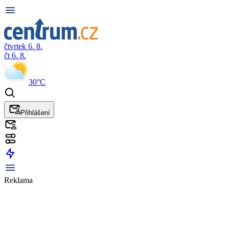
čtvrtek 6. 8.
čt 6. 8.
30°C
Přihlášení
Reklama