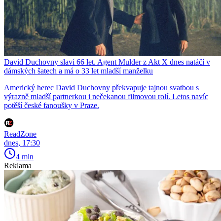
David Duchovny slaví 66 let. Agent Mulder z Akt X dnes natáčí v
dámských šatech a má o 33 let mladší manželku
Americký herec David Duchovny překvapuje tajnou svatbou s
výrazně mladší partnerkou i nečekanou filmovou rolí. Letos navíc
potěší české fanoušky v Praze.
ReadZone
dnes, 17:30
4 min
Reklama