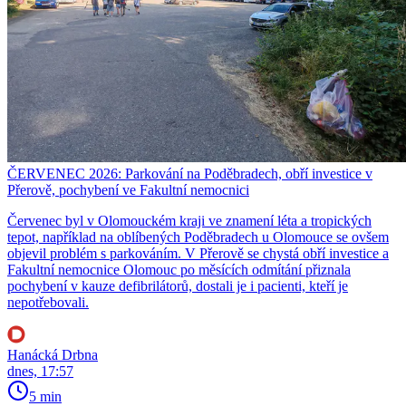
ČERVENEC 2026: Parkování na Poděbradech, obří investice v
Přerově, pochybení ve Fakultní nemocnici
Červenec byl v Olomouckém kraji ve znamení léta a tropických
tepot, například na oblíbených Poděbradech u Olomouce se ovšem
objevil problém s parkováním. V Přerově se chystá obří investice a
Fakultní nemocnice Olomouc po měsících odmítání přiznala
pochybení v kauze defibrilátorů, dostali je i pacienti, kteří je
nepotřebovali.
Hanácká Drbna
dnes, 17:57
5 min