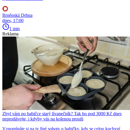
Brněnská Drbna
dnes, 17:00
1 min
Reklama
Zbyl vám po babičce starý lívanečník? Tak ho pod 3000 Kč dnes
neprodávejte, i kdyby vás na kolenou prosili
Vzpomínáte si na ty líné soboty u babičky, kdy se celou kuchyní