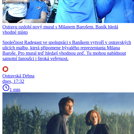
Ostravu ozdobí nový mural s Milanem Barošem. Baník hledá
vhodné místo
Společnost Radegast ve spolupráci s Baníkem vytvoří v ostravských
ulicích malbu, která připomene bývalého reprezentanta Milana
Baroše. Pro mural teď hledají vhodnou zeď. Tu mohou nabídnout
samotní fanoušci i široká veřejnost.
Ostravská Drbna
dnes, 17:32
1 min