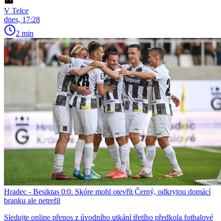
V Telce
dnes, 17:28
2 min
Hradec - Besiktas 0:0. Skóre mohl otevřít Černý, odkrytou domácí
branku ale netrefil
Sledujte online přenos z úvodního utkání třetího předkola fotbalové