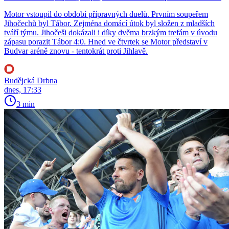
Motor vstoupil do období přípravných duelů. Prvním soupeřem
Jihočechů byl Tábor. Zejména domácí útok byl složen z mladších
tváří týmu. Jihočeši dokázali i díky dvěma brzkým trefám v úvodu
zápasu porazit Tábor 4:0. Hned ve čtvrtek se Motor představí v
Budvar aréně znovu - tentokrát proti Jihlavě.
Budějcká Drbna
dnes, 17:33
3 min