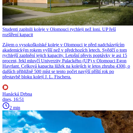
Studenti zaplnili koleje v Olomouci rychleji než loni. UP řeší
rozšíření kapacit
Zájem o vysokoškolské koleje v Olomouci je před nadcházejícím
akademickým rokem vyšší než v předchozích letech. Svědčí o tom
rychlejší zaplnění jejich kapacity. Letošní převis poptávky je asi 15
procent, řekl mluvčí Univerzity Palackého (UP) v Olomouci Egon
Havrlant. Celková kapacita lůžek na kolejích je letos zhruba 4300, o
dalších přibližně 500 míst se tento počet navýší příští rok po
přestavbě bloku kolejí J. L. Fischera.
Hanácká Drbna
dnes, 16:51
2 min