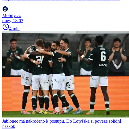
Mobify.cz
dnes, 18:03
4 min
Jablonec má nakročeno k postupu. Do Lotyšska si poveze solidní
náskok