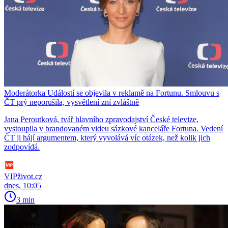
Moderátorka Událostí se objevila v reklamě na Fortunu. Smlouvu s
ČT prý neporušila, vysvětlení zní zvláštně
Jana Peroutková, tvář hlavního zpravodajství České televize,
vystoupila v brandovaném videu sázkové kanceláře Fortuna. Vedení
ČT ji hájí argumentem, který vyvolává víc otázek, než kolik jich
zodpovídá.
VIPživot.cz
dnes, 10:05
3 min