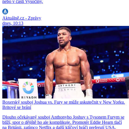
nebo v části Vysočiny.
Aktuálně.cz - Zprávy
dnes, 10:13
Boxerský souboj Joshua vs. Fury se může uskutečnit v New Yorku.
Britové se brání
Dlouho očekávaný souboj Anthonyho Joshuy s Tysonem Furym se
blíží, spor o dějiště ho ale komplikuje. Promotér Eddie Hearn tlačí
na Británii, zatímco Netflix a další klíčoví hráči preferují USA.