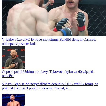
V lehké váze UFC je nové monstrum. Salkilld donutil Gamrota
odklepat v prvním kole
Čepo si pustil Urbinu do hlavy. Takovou chybu za 60 zápasů
neudělal
Vlasto Čepo se po nevydařeném debutu v UFC vrátil k tomu, co
pokazil ještě před prvním úderem. Přiznal, že...