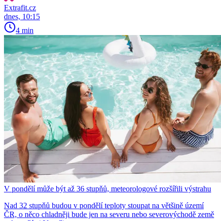
Extrafit.cz
dnes, 10:15
4 min
V pondělí může být až 36 stupňů, meteorologové rozšířili výstrahu
Nad 32 stupňů budou v pondělí teploty stoupat na většině území
ČR, o něco chladněji bude jen na severu nebo severovýchodě země