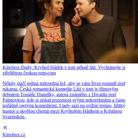
Kinobox Daily: Kryštof Hádek v tom pěkně lítá. Vychutnejte si
ztřeštěnou českou rom-com
Někdy stačí jediná milosrdná lež, aby se vám život rozpadl pod
rukama. Česká romantická komedie Lítá v tom je filmovým
debutem Tomáše Dianišky, autora známého z Divadla pod
Palmovkou, kde si získal pozornost svými nekorektními a často
pořádně ujetými komediemi. I tady sází na svižné tempo, břitký
humor a skvělou chemii mezi Kryštofem Hádkem a Kristínou
Svarinskou.
Kinobox.cz