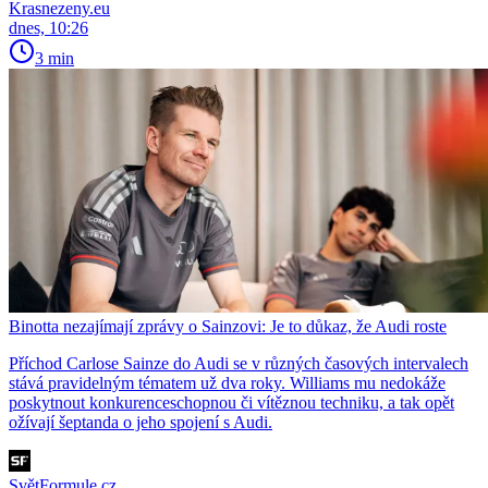
Krasnezeny.eu
dnes, 10:26
3 min
Binotta nezajímají zprávy o Sainzovi: Je to důkaz, že Audi roste
Příchod Carlose Sainze do Audi se v různých časových intervalech
stává pravidelným tématem už dva roky. Williams mu nedokáže
poskytnout konkurenceschopnou či vítěznou techniku, a tak opět
ožívají šeptanda o jeho spojení s Audi.
SvětFormule.cz