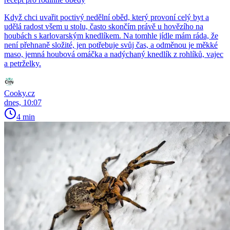
Když chci uvařit poctivý nedělní oběd, který provoní celý byt a
udělá radost všem u stolu, často skončím právě u hovězího na
houbách s karlovarským knedlíkem. Na tomhle jídle mám ráda, že
není přehnaně složité, jen potřebuje svůj čas, a odměnou je měkké
maso, jemná houbová omáčka a nadýchaný knedlík z rohlíků, vajec
a petrželky.
Cooky.cz
dnes, 10:07
4 min