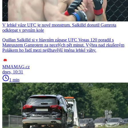
V lehké váze UFC je nové monstrum. Salkilld donutil Gamrota
odklepat v prvním kole
Quillan Salkilld si v hlavním zápase UFC Vegas 120 poradil s
Mateuszem Gamrotem za necelých pět minut. Výhra nad zkušeným
Polákem ho řadí mezi nejžhavější jména lehké váhy.
MMAMAG.cz
dnes, 10:31
1 min