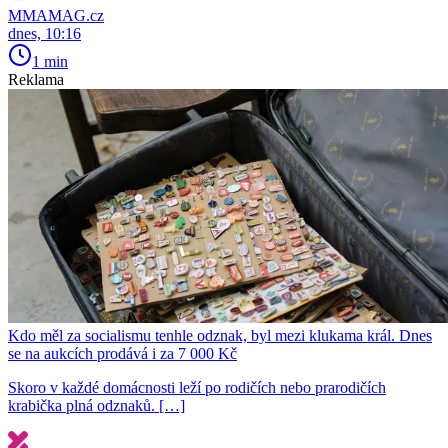
MMAMAG.cz
dnes, 10:16
1 min
Reklama
Kdo měl za socialismu tenhle odznak, byl mezi klukama král. Dnes
se na aukcích prodává i za 7 000 Kč
Skoro v každé domácnosti leží po rodičích nebo prarodičích
krabička plná odznaků. […]