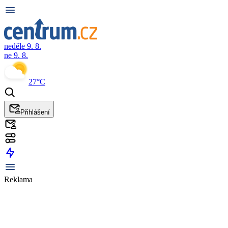
neděle 9. 8.
ne 9. 8.
27°C
Přihlášení
Reklama