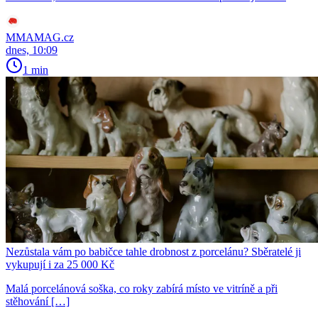
MMAMAG.cz
dnes, 10:09
1 min
Nezůstala vám po babičce tahle drobnost z porcelánu? Sběratelé ji
vykupují i za 25 000 Kč
Malá porcelánová soška, co roky zabírá místo ve vitríně a při
stěhování […]