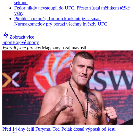
sekund
Fedor nikdy nevstoupil do UFC. Přesto zůstal měřítkem těžké
váhy
Pimbletta ukončí, Topuriu knokautuje. Usman
Nurmagomedov prý porazí všechny hvězdy UFC
Zobrazit více
Sport
Bojové sporty
Vybrali jsme pro vás
Magazíny a zajímavosti
Před 14 dny čelil Furymu. Teď Polák dostal výprask od šesti