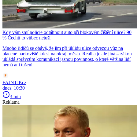
Kdy vám smí policie odtáhnout auto při blokovém čištění ulice? 90
% Čechů to vůbec netuší
Mnoho řidičů se obává, že jim při úklidu ulice odvezou vůz na
placené parkoviště kdesi na okraji města. Realita je ale jiná – zákon
ukládá správcům komunikací jasnou povinnost, o které většina lidí
nemá ani tušení.
FAJNTIP.cz
dnes, 10:30
3 min
Reklama