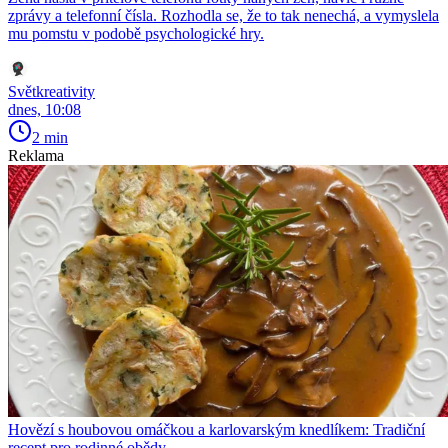
zprávy a telefonní čísla. Rozhodla se, že to tak nenechá, a vymyslela
mu pomstu v podobě psychologické hry.
Světkreativity
dnes, 10:08
2 min
Reklama
Hovězí s houbovou omáčkou a karlovarským knedlíkem: Tradiční
recept pro rodinné obědy