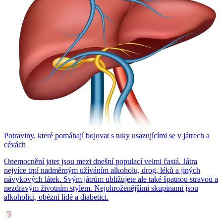
Potraviny, které pomáhají bojovat s tuky usazujícími se v játrech a
cévách
Onemocnění jater jsou mezi dnešní populací velmi častá. Játra
nejvíce trpí nadměrným užíváním alkoholu, drog, léků a jiných
návykových látek. Svým játrům ubližujete ale také špatnou stravou a
nezdravým životním stylem. Nejohroženějšími skupinami jsou
alkoholici, obézní lidé a diabetici.