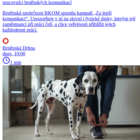
pracovníci brněnských komunikací
Brněnská společnost BKOM spustila kampaň „Za lepší
komunikaci“. Upozorňuje v ní na slovní i fyzické útoky, kterým její
zaměstnanci při práci čelí, a chce veřejnosti přiblížit jejich
každodenní práci.
Brněnská Drbna
dnes, 10:00
1 min