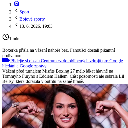
Sport
Bojové sporty
13. 6. 2026, 19:03
1 min
Boxerka přišla na vážení nahoře bez. Fanoušci dostali pikantní
podívanou
Přidejte si obsah Centrum.cz do oblíbených zdrojů pro Google
hledání a Google zprávy
Vážení před turnajem Misfits Boxing 27 mělo lákat hlavně na
Tommyho Furyho s Eddiem Hallem. Část pozornosti ale sebrala Lil
Bellsy, která dorazila v outfitu na samé hraně.