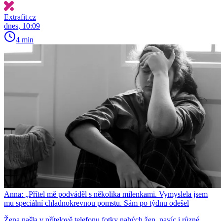
Extrafit.cz
dnes, 10:09
4 min
Anna: „Přítel mě podváděl s několika milenkami. Vymyslela jsem
mu speciální chladnokrevnou pomstu. Sám po týdnu odešel
Žena našla v přítelově telefonu fotky nahých žen, navíc i různé