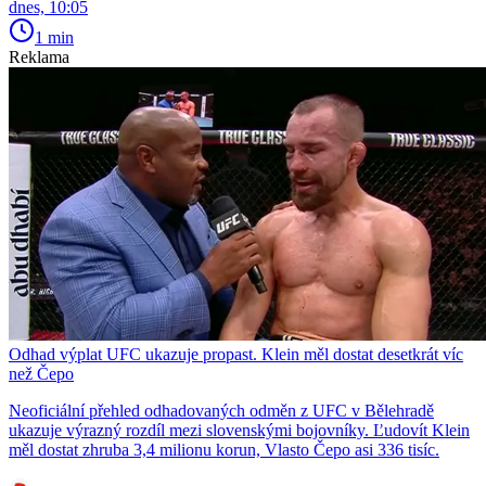
dnes, 10:05
1 min
Reklama
Odhad výplat UFC ukazuje propast. Klein měl dostat desetkrát víc
než Čepo
Neoficiální přehled odhadovaných odměn z UFC v Bělehradě
ukazuje výrazný rozdíl mezi slovenskými bojovníky. Ľudovít Klein
měl dostat zhruba 3,4 milionu korun, Vlasto Čepo asi 336 tisíc.