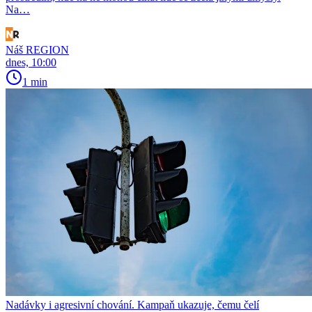
Na…
Náš REGION
dnes, 10:00
1 min
Nadávky i agresivní chování. Kampaň ukazuje, čemu čelí