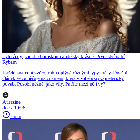
Tyto ženy jsou dle horoskopu andělsky krásné: Prvenství patří
Rybám
Každé znamení zvěrokruhu oplývá různými typy krásy. Dnešní
článek se zaměřuje na znamení, která v sobě ukrývají éterický
půvab. Působí něžně, jako víly. Patříte mezi ně i vy?
Aurazine
dnes, 10:06
2 min