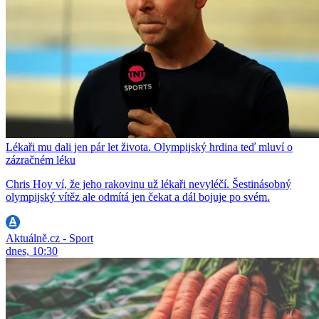
Lékaři mu dali jen pár let života. Olympijský hrdina teď mluví o
zázračném léku
Chris Hoy ví, že jeho rakovinu už lékaři nevyléčí. Šestinásobný
olympijský vítěz ale odmítá jen čekat a dál bojuje po svém.
Aktuálně.cz - Sport
dnes, 10:30