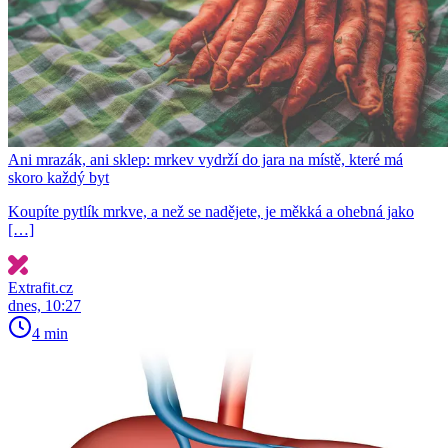
Ani mrazák, ani sklep: mrkev vydrží do jara na místě, které má
skoro každý byt
Koupíte pytlík mrkve, a než se nadějete, je měkká a ohebná jako
[…]
Extrafit.cz
dnes, 10:27
4 min