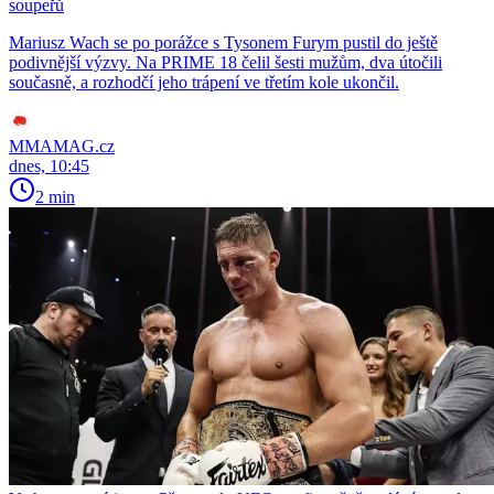
soupeřů
Mariusz Wach se po porážce s Tysonem Furym pustil do ještě
podivnější výzvy. Na PRIME 18 čelil šesti mužům, dva útočili
současně, a rozhodčí jeho trápení ve třetím kole ukončil.
MMAMAG.cz
dnes, 10:45
2 min