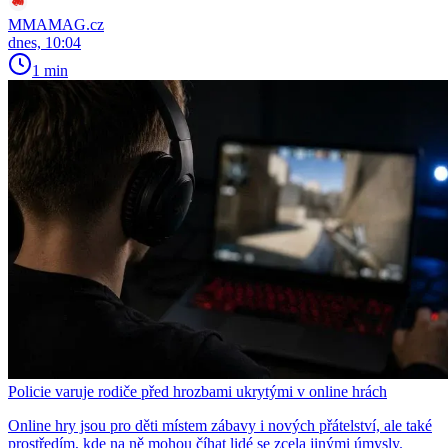
MMAMAG.cz
dnes, 10:04
1 min
Policie varuje rodiče před hrozbami ukrytými v online hrách
Online hry jsou pro děti místem zábavy i nových přátelství, ale také
prostředím, kde na ně mohou číhat lidé se zcela jinými úmysly.