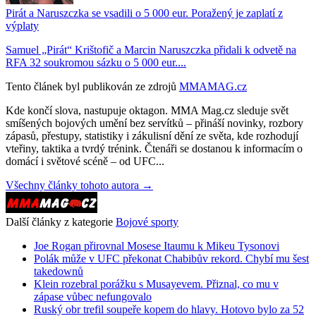
Pirát a Naruszczka se vsadili o 5 000 eur. Poražený je zaplatí z
výplaty
Samuel „Pirát“ Krištofič a Marcin Naruszczka přidali k odvetě na
RFA 32 soukromou sázku o 5 000 eur....
Tento článek byl publikován ze zdrojů
MMAMAG.cz
Kde končí slova, nastupuje oktagon. MMA Mag.cz sleduje svět
smíšených bojových umění bez servítků – přináší novinky, rozbory
zápasů, přestupy, statistiky i zákulisní dění ze světa, kde rozhodují
vteřiny, taktika a tvrdý trénink. Čtenáři se dostanou k informacím o
domácí i světové scéně – od UFC...
Všechny články tohoto autora →
Další články z kategorie
Bojové sporty
Joe Rogan přirovnal Mosese Itaumu k Mikeu Tysonovi
Polák může v UFC překonat Chabibův rekord. Chybí mu šest
takedownů
Klein rozebral porážku s Musayevem. Přiznal, co mu v
zápase vůbec nefungovalo
Ruský obr trefil soupeře kopem do hlavy. Hotovo bylo za 52