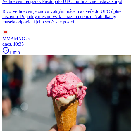
Verhoeven má jasno. Přestup do UFC mu finančně nedává smysl
Rico Verhoeven je znovu volným hráčem a dveře do UFC úplně
nezavírá. Případný přestup však naráží na peníze. Nabídka by
musela odpovídat jeho současné pozici.
MMAMAG.cz
dnes, 10:35
1 min