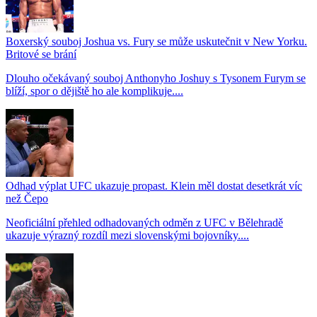
Boxerský souboj Joshua vs. Fury se může uskutečnit v New Yorku.
Britové se brání
Dlouho očekávaný souboj Anthonyho Joshuy s Tysonem Furym se
blíží, spor o dějiště ho ale komplikuje....
Odhad výplat UFC ukazuje propast. Klein měl dostat desetkrát víc
než Čepo
Neoficiální přehled odhadovaných odměn z UFC v Bělehradě
ukazuje výrazný rozdíl mezi slovenskými bojovníky....