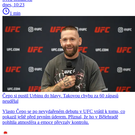
dnes, 10:23
1 min
Čepo si pustil Urbinu do hlavy. Takovou chybu za 60 zápasů
neudělal
Vlasto Čepo se po nevydařeném debutu v UFC vrátil k tomu, co
pokazil ještě před prvním úderem. Přiznal, že ho v Bělehradě
pohltila atmosféra a emoce převzaly kontrolu.