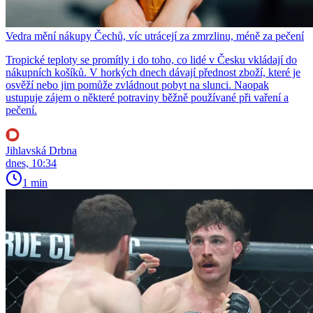
Vedra mění nákupy Čechů, víc utrácejí za zmrzlinu, méně za pečení
Tropické teploty se promítly i do toho, co lidé v Česku vkládají do
nákupních košíků. V horkých dnech dávají přednost zboží, které je
osvěží nebo jim pomůže zvládnout pobyt na slunci. Naopak
ustupuje zájem o některé potraviny běžně používané při vaření a
pečení.
Jihlavská Drbna
dnes, 10:34
1 min