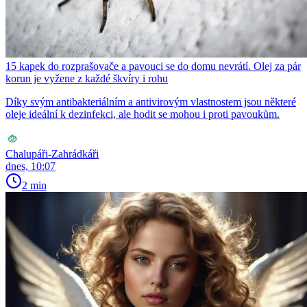
15 kapek do rozprašovače a pavouci se do domu nevrátí. Olej za pár
korun je vyžene z každé škvíry i rohu
Díky svým antibakteriálním a antivirovým vlastnostem jsou některé
oleje ideální k dezinfekci, ale hodit se mohou i proti pavoukům.
Chalupáři-Zahrádkáři
dnes, 10:07
2 min