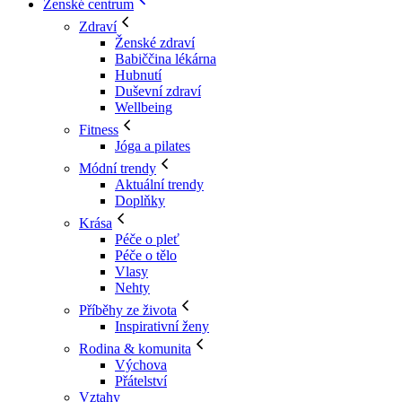
Ženské centrum
Zdraví
Ženské zdraví
Babiččina lékárna
Hubnutí
Duševní zdraví
Wellbeing
Fitness
Jóga a pilates
Módní trendy
Aktuální trendy
Doplňky
Krása
Péče o pleť
Péče o tělo
Vlasy
Nehty
Příběhy ze života
Inspirativní ženy
Rodina & komunita
Výchova
Přátelství
Vztahy