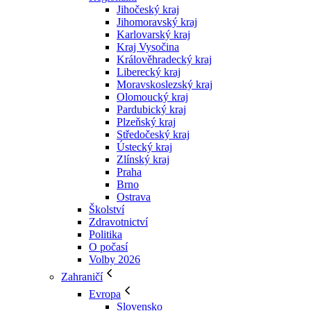
Jihočeský kraj
Jihomoravský kraj
Karlovarský kraj
Kraj Vysočina
Králověhradecký kraj
Liberecký kraj
Moravskoslezský kraj
Olomoucký kraj
Pardubický kraj
Plzeňský kraj
Středočeský kraj
Ústecký kraj
Zlínský kraj
Praha
Brno
Ostrava
Školství
Zdravotnictví
Politika
O počasí
Volby 2026
Zahraničí
Evropa
Slovensko