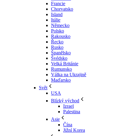
Francie
Chorvatsko
Island
Itálie
Německo
Polsko
Rakousko
Řecko
Rusko
Španělsko
Švédsko
Velká Británie
Rumunsko
Válka na Ukrajině
Maďarsko
Svět
USA
Blízký východ
Izrael
Palestina
Asie
Čína
Jižní Korea