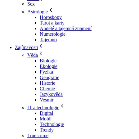
Sex
Astrologie
Horoskopy
Tarot a karty
Andělé a tajemná znamení
Numerologie
Tajemno
Zajímavosti
Věda
Biologie
Ekologie
Fyzika
Geografie
Historie
Chemie
Jazykověda
Vesmír
IT a technologie
Digital
Mobil
Technologie
Trendy
True crime