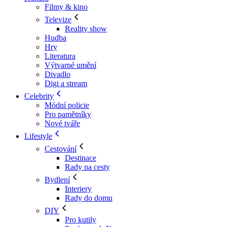
Filmy & kino
Televize
Reality show
Hudba
Hry
Literatura
Výtvarné umění
Divadlo
Digi a stream
Celebrity
Módní policie
Pro pamětníky
Nové tváře
Lifestyle
Cestování
Destinace
Rady na cesty
Bydlení
Interiery
Rady do domu
DIY
Pro kutily