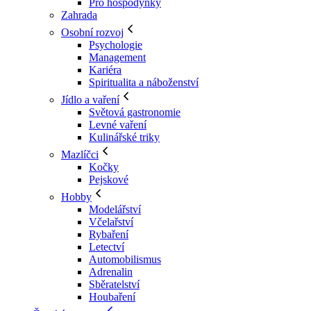
Pro hospodyňky
Zahrada
Osobní rozvoj
Psychologie
Management
Kariéra
Spiritualita a náboženství
Jídlo a vaření
Světová gastronomie
Levné vaření
Kulinářské triky
Mazlíčci
Kočky
Pejskové
Hobby
Modelářství
Včelařství
Rybaření
Letectví
Automobilismus
Adrenalin
Sběratelství
Houbaření