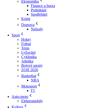
Ekonomika
Finance a burza
Podnikání
Spotřebitel
Krimi
Doprava
Nehody
Sport
Hokej
Fotbal
Tenis
Lyžování
Cyklistika
Atletika
Bojové sporty
ZOH 2026
Basketbal
NBA
Motosport
F1
Auto-moto
Elektromobily
Kultura