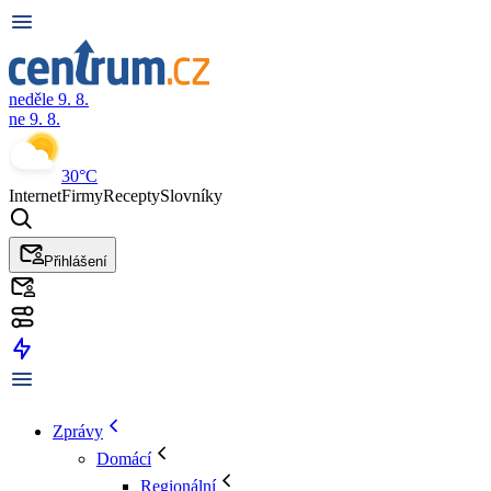
neděle 9. 8.
ne 9. 8.
30°C
Internet
Firmy
Recepty
Slovníky
Přihlášení
Zprávy
Domácí
Regionální