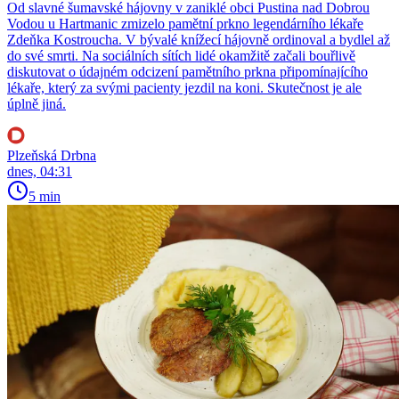
Od slavné šumavské hájovny v zaniklé obci Pustina nad Dobrou
Vodou u Hartmanic zmizelo pamětní prkno legendárního lékaře
Zdeňka Kostroucha. V bývalé knížecí hájovně ordinoval a bydlel až
do své smrti. Na sociálních sítích lidé okamžitě začali bouřlivě
diskutovat o údajném odcizení pamětního prkna připomínajícího
lékaře, který za svými pacienty jezdil na koni. Skutečnost je ale
úplně jiná.
Plzeňská Drbna
dnes, 04:31
5 min