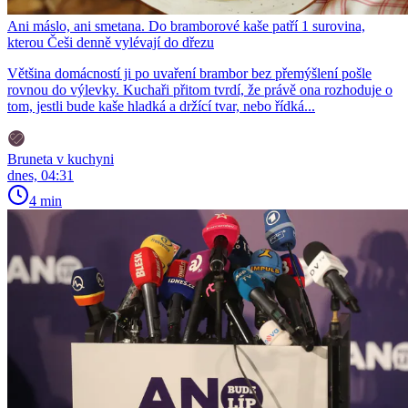
Ani máslo, ani smetana. Do bramborové kaše patří 1 surovina,
kterou Češi denně vylévají do dřezu
Většina domácností ji po uvaření brambor bez přemýšlení pošle
rovnou do výlevky. Kuchaři přitom tvrdí, že právě ona rozhoduje o
tom, jestli bude kaše hladká a držící tvar, nebo řídká...
Bruneta v kuchyni
dnes, 04:31
4 min