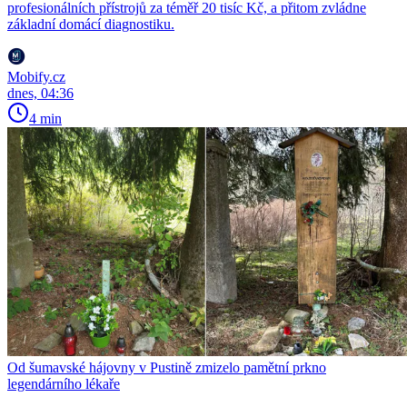
profesionálních přístrojů za téměř 20 tisíc Kč, a přitom zvládne
základní domácí diagnostiku.
Mobify.cz
dnes, 04:36
4 min
Od šumavské hájovny v Pustině zmizelo pamětní prkno
legendárního lékaře