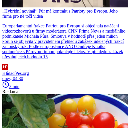
„Hybridní novinář“ Půr má kontrakt s Patrioty pro Evropu. Jeho
firma pro ně točí videa
Europarlamentní frakce Patrioti pro Evropu si objednala natáčení
videorozhovorů u firmy moderátora CNN Prima News a mediálního
podnikatele Michala Půra. Smlouva v hodnotě přes jeden milion
korun se objevila v pravidelném přehledu zakázek udělených frakcí
za loňský rok. Podle europoslance ANO Ondřeje Knotka
spolupráce s Půrovou firmou pokračuje i letos. V přehledu zakázek
přesahujících hodnotu 15
HlídacíPes.org
dnes, 04:30
3 min
Reklama