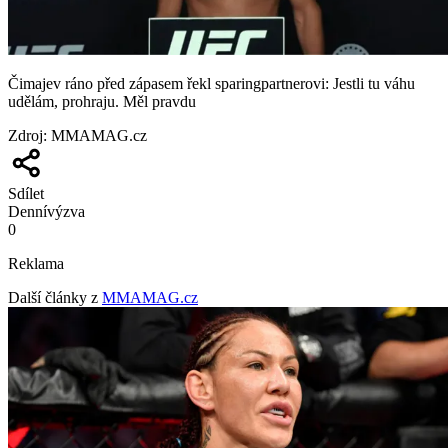
Čimajev ráno před zápasem řekl sparingpartnerovi: Jestli tu váhu
udělám, prohraju. Měl pravdu
Zdroj
:
MMAMAG.cz
Sdílet
Denní
výzva
0
Reklama
Další články z
MMAMAG.cz