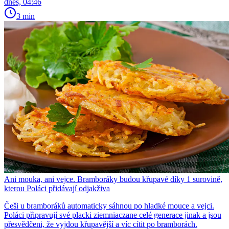
dnes, 04:46
3 min
Ani mouka, ani vejce. Bramboráky budou křupavé díky 1 surovině,
kterou Poláci přidávají odjakživa
Češi u bramboráků automaticky sáhnou po hladké mouce a vejci.
Poláci připravují své placki ziemniaczane celé generace jinak a jsou
přesvědčeni, že vyjdou křupavější a víc cítit po bramborách.