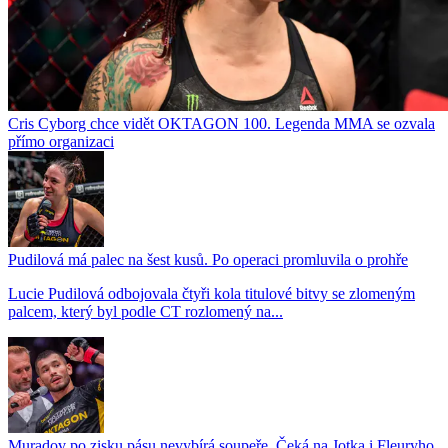
Cris Cyborg chce vidět OKTAGON 100. Legenda MMA se ozvala
přímo organizaci
Pudilová má palec na šest kusů. Po operaci promluvila o prohře
Lucie Pudilová odbojovala čtyři kola titulové bitvy se zlomeným
palcem, který byl podle CT rozlomený na...
Muradov po zisku pásu nevybírá soupeře. Čeká na Jotka i Fleuryho