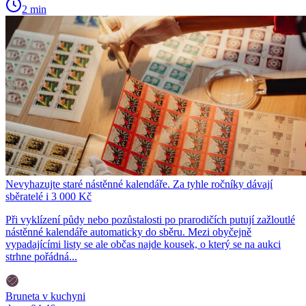
2 min
Nevyhazujte staré nástěnné kalendáře. Za tyhle ročníky dávají
sběratelé i 3 000 Kč
Při vyklízení půdy nebo pozůstalosti po prarodičích putují zažloutlé
nástěnné kalendáře automaticky do sběru. Mezi obyčejně
vypadajícími listy se ale občas najde kousek, o který se na aukci
strhne pořádná...
Bruneta v kuchyni