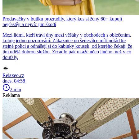
Prodavačky v butiku prozradily, který kus si ženy 60+ kupují
nejčastěji a nejvíc jim škodí
Mezi lidmi, kteří tráví dny mezi věšáky v obchodech s oblečením,
koluje jedno pozorování. Zákaznice po šedesátce míří pořád ke
stejné polici a odnášejí si do kabinky kousek, od kterého čekají, že
jim udělá dobrou službu. Zrcadlo pak ukáže něco jiného, než v co
doufaly.
Relaxeo.cz
dnes, 04:58
2 min
Reklama