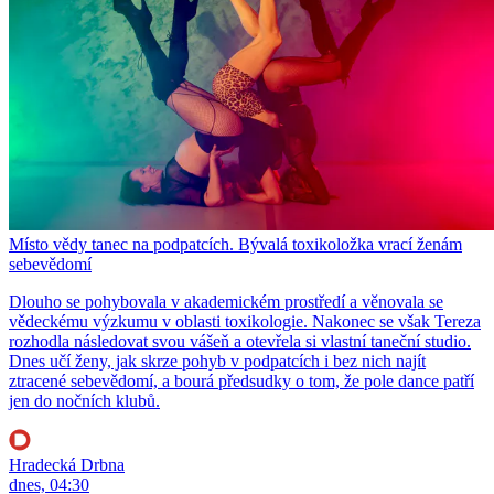
Místo vědy tanec na podpatcích. Bývalá toxikoložka vrací ženám
sebevědomí
Dlouho se pohybovala v akademickém prostředí a věnovala se
vědeckému výzkumu v oblasti toxikologie. Nakonec se však Tereza
rozhodla následovat svou vášeň a otevřela si vlastní taneční studio.
Dnes učí ženy, jak skrze pohyb v podpatcích i bez nich najít
ztracené sebevědomí, a bourá předsudky o tom, že pole dance patří
jen do nočních klubů.
Hradecká Drbna
dnes, 04:30