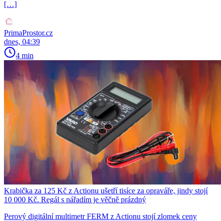
[…]
PrimaProstor.cz
dnes, 04:39
4 min
Krabička za 125 Kč z Actionu ušetří tisíce za opraváře, jindy stojí
10 000 Kč. Regál s nářadím je věčně prázdný
Perový digitální multimetr FERM z Actionu stojí zlomek ceny