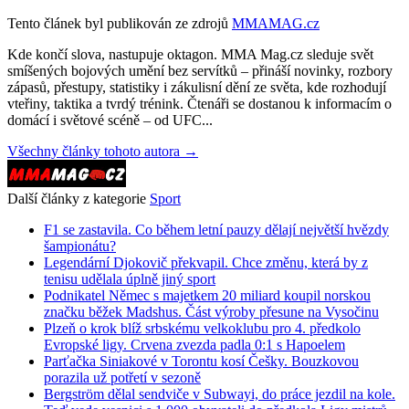
Tento článek byl publikován ze zdrojů
MMAMAG.cz
Kde končí slova, nastupuje oktagon. MMA Mag.cz sleduje svět
smíšených bojových umění bez servítků – přináší novinky, rozbory
zápasů, přestupy, statistiky i zákulisní dění ze světa, kde rozhodují
vteřiny, taktika a tvrdý trénink. Čtenáři se dostanou k informacím o
domácí i světové scéně – od UFC...
Všechny články tohoto autora →
Další články z kategorie
Sport
F1 se zastavila. Co během letní pauzy dělají největší hvězdy
šampionátu?
Legendární Djokovič překvapil. Chce změnu, která by z
tenisu udělala úplně jiný sport
Podnikatel Němec s majetkem 20 miliard koupil norskou
značku běžek Madshus. Část výroby přesune na Vysočinu
Plzeň o krok blíž srbskému velkoklubu pro 4. předkolo
Evropské ligy. Crvena zvezda padla 0:1 s Hapoelem
Parťačka Siniakové v Torontu kosí Češky. Bouzkovou
porazila už potřetí v sezoně
Bergström dělal sendviče v Subwayi, do práce jezdil na kole.