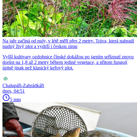
Na jaře začíná od nuly, v létě měří přes 2 metry. Tráva, která nahradí
nudný živý plot a vydrží i českou zimu
Vyšší kultivary ozdobnice čínské dokážou po jarním seříznutí znovu
dorůst na 1,8 až 2 metry během jediné vegetace, a přitom fungují
úplně jinak než klasický keřový plot.
Chalupáři-Zahrádkáři
dnes, 04:51
5 min