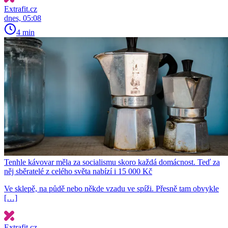
Extrafit.cz
dnes, 05:08
4 min
Tenhle kávovar měla za socialismu skoro každá domácnost. Teď za
něj sběratelé z celého světa nabízí i 15 000 Kč
Ve sklepě, na půdě nebo někde vzadu ve spíži. Přesně tam obvykle
[…]
Extrafit.cz