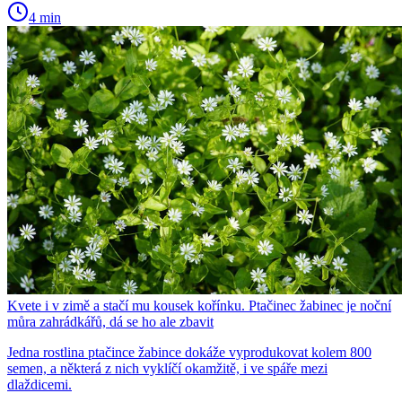
4 min
Kvete i v zimě a stačí mu kousek kořínku. Ptačinec žabinec je noční
můra zahrádkářů, dá se ho ale zbavit
Jedna rostlina ptačince žabince dokáže vyprodukovat kolem 800
semen, a některá z nich vyklíčí okamžitě, i ve spáře mezi
dlaždicemi.