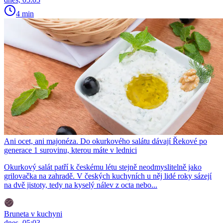
4 min
Ani ocet, ani majonéza. Do okurkového salátu dávají Řekové po
generace 1 surovinu, kterou máte v lednici
Okurkový salát patří k českému létu stejně neodmyslitelně jako
grilovačka na zahradě. V českých kuchyních u něj lidé roky sázejí
na dvě jistoty, tedy na kyselý nálev z octa nebo...
Bruneta v kuchyni
dnes, 05:03