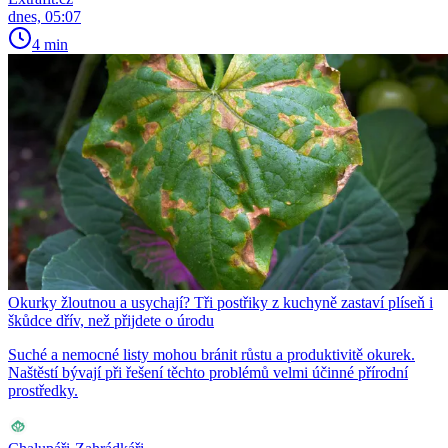
dnes, 05:07
4 min
Okurky žloutnou a usychají? Tři postřiky z kuchyně zastaví plíseň i
škůdce dřív, než přijdete o úrodu
Suché a nemocné listy mohou bránit růstu a produktivitě okurek.
Naštěstí bývají při řešení těchto problémů velmi účinné přírodní
prostředky.