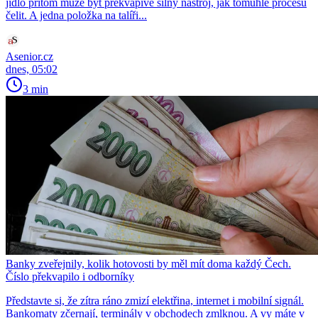
jídlo přitom může být překvapivě silný nástroj, jak tomuhle procesu
čelit. A jedna položka na talíři...
Asenior.cz
dnes, 05:02
3 min
Banky zveřejnily, kolik hotovosti by měl mít doma každý Čech.
Číslo překvapilo i odborníky
Představte si, že zítra ráno zmizí elektřina, internet i mobilní signál.
Bankomaty zčernají, terminály v obchodech zmlknou. A vy máte v