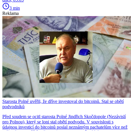
3 min
Reklama
Starosta Polné uvěřil, že dříve investoval do bitcoinů. Stal se obětí
podvodníků
Před soudem se ocitl starosta Polné Jindřich Skočdopole (Nezávislí
pro Polnou), který se loni stal obětí podvodu. V souvislosti s
údajnou investicí do bitcoinů poslal neznámým pachatelům více než