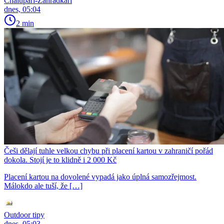
Chalupáři-Zahrádkáři
dnes, 05:04
2 min
Češi dělají tuhle velkou chybu při placení kartou v zahraničí pořád
dokola. Stojí je to klidně i 2 000 Kč
Placení kartou na dovolené vypadá jako úplná samozřejmost.
Málokdo ale tuší, že […]
Outdoor tipy
dnes, 05:03