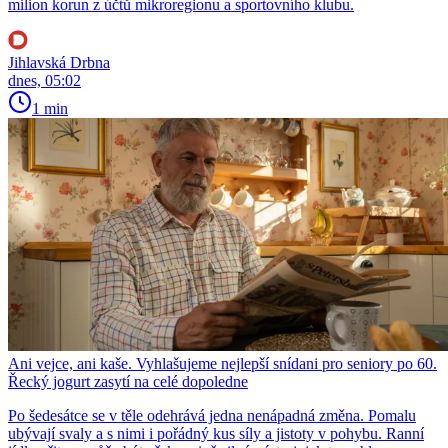
milion korun z účtů mikroregionu a sportovního klubu.
Jihlavská Drbna
dnes, 05:02
1 min
Ani vejce, ani kaše. Vyhlašujeme nejlepší snídani pro seniory po 60.
Řecký jogurt zasytí na celé dopoledne
Po šedesátce se v těle odehrává jedna nenápadná změna. Pomalu
ubývají svaly a s nimi i pořádný kus síly a jistoty v pohybu. Ranní