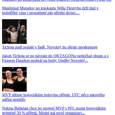
Makhmud Muradov po knokautu Willa Fleuryho drží titul v
polotěžké váze i prozatímní pás střední divize....
Tichota padl popáté v řadě. Novotný ho přesto neodepisuje
Jakub Tichota se po návratu do OKTAGONu nedočkal obratu a s
Firasem Daudem prohrál na body. Ondřej Novotný...
MVP slibuje bojovníkům polovinu příjmů. UFC něco takového
udělat nemůže
Nakisa Bidarian chce po spojení MVP s PFL poslat bojovníkům
nejméně 50 % příjmů. Model má nové organizaci...