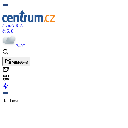
čtvrtek 6. 8.
čt 6. 8.
24°C
Přihlášení
Reklama