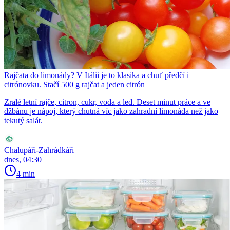
Rajčata do limonády? V Itálii je to klasika a chuť předčí i
citrónovku. Stačí 500 g rajčat a jeden citrón
Zralé letní rajče, citron, cukr, voda a led. Deset minut práce a ve
džbánu je nápoj, který chutná víc jako zahradní limonáda než jako
tekutý salát.
Chalupáři-Zahrádkáři
dnes, 04:30
4 min