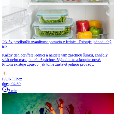
Jak 5x prodloužit trvanlivost potravin v lednici. Existuje jednoduchý
trik
Každý den otevřete lednici a najdete tam zaschlou šunкu, zhnědlý
salát nebo maso, které už páchne. Vyhodíte to a koupíte nové.
Přitom existuje způsob, jak tohle zastavit jednou provždy.
FAJNTIP.cz
dnes, 04:30
3 min