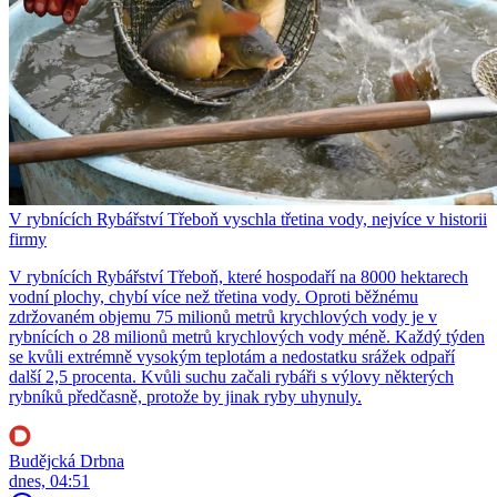
V rybnících Rybářství Třeboň vyschla třetina vody, nejvíce v historii
firmy
V rybnících Rybářství Třeboň, které hospodaří na 8000 hektarech
vodní plochy, chybí více než třetina vody. Oproti běžnému
zdržovaném objemu 75 milionů metrů krychlových vody je v
rybnících o 28 milionů metrů krychlových vody méně. Každý týden
se kvůli extrémně vysokým teplotám a nedostatku srážek odpaří
další 2,5 procenta. Kvůli suchu začali rybáři s výlovy některých
rybníků předčasně, protože by jinak ryby uhynuly.
Budějcká Drbna
dnes, 04:51