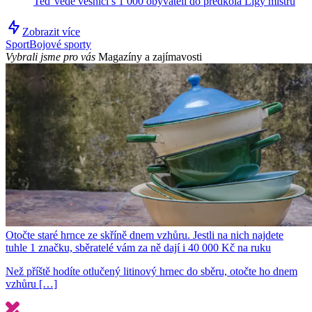
Teď vede vesnici s 1 000 obyvateli do předkola Ligy mistrů
Zobrazit více
Sport
Bojové sporty
Vybrali jsme pro vás
Magazíny a zajímavosti
Otočte staré hrnce ze skříně dnem vzhůru. Jestli na nich najdete
tuhle 1 značku, sběratelé vám za ně dají i 40 000 Kč na ruku
Než příště hodíte otlučený litinový hrnec do sběru, otočte ho dnem
vzhůru […]