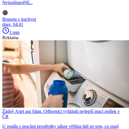
Nejzajímavější...
Bruneta v kuchyni
dnes, 04:41
3 min
Reklama
Žádný Ariel ani Silan. Odborníci vyhlásili nejlepší prací prášek v
ČR
U regálu s pracími prostředky sáhne většina lidí po tom, co znají