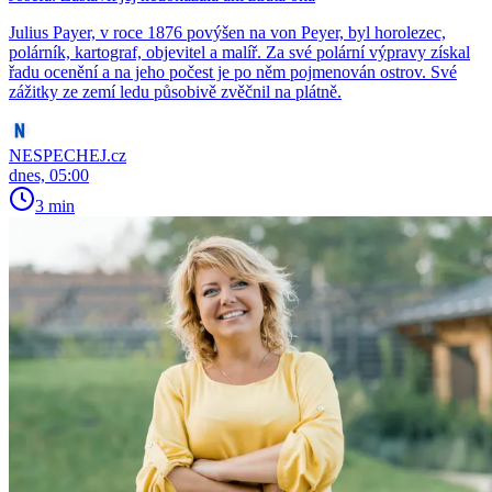
Julius Payer, v roce 1876 povýšen na von Peyer, byl horolezec,
polárník, kartograf, objevitel a malíř. Za své polární výpravy získal
řadu ocenění a na jeho počest je po něm pojmenován ostrov. Své
zážitky ze zemí ledu působivě zvěčnil na plátně.
NESPECHEJ.cz
dnes, 05:00
3 min