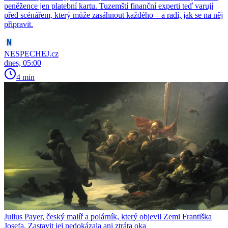
peněžence jen platební kartu. Tuzemští finanční experti teď varují
před scénářem, který může zasáhnout každého – a radí, jak se na něj
připravit.
NESPECHEJ.cz
dnes, 05:00
4 min
Julius Payer, český malíř a polárník, který objevil Zemi Františka
Josefa. Zastavit jej nedokázala ani ztráta oka