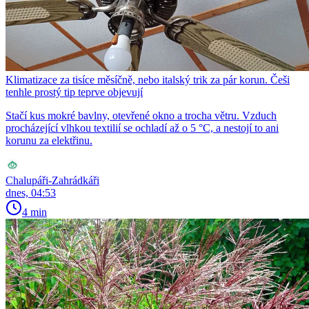
Klimatizace za tisíce měsíčně, nebo italský trik za pár korun. Češi
tenhle prostý tip teprve objevují
Stačí kus mokré bavlny, otevřené okno a trocha větru. Vzduch
procházející vlhkou textilií se ochladí až o 5 °C, a nestojí to ani
korunu za elektřinu.
Chalupáři-Zahrádkáři
dnes, 04:53
4 min