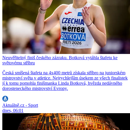
Neuvěřitelný finiš českého zázraku. Botková vytáhla štafetu ke
světovému stříbru
Česká smíšená štafeta na 4x400 metrů získala stříbro na juniorském
mistrovství světa v atletice. Nejrychlejším úsekem ze všech finalistek
jí k tomu pomohla finišmanka Linda Botková, hvězda nedávného
dorosteneckého mistrovství Evropy.
Aktuálně.cz - Sport
dnes, 06:01