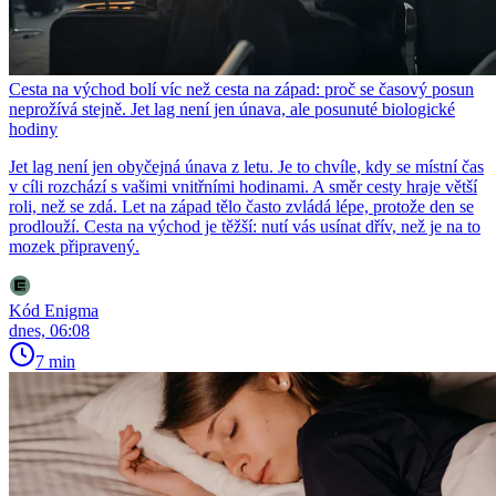
Cesta na východ bolí víc než cesta na západ: proč se časový posun
neprožívá stejně. Jet lag není jen únava, ale posunuté biologické
hodiny
Jet lag není jen obyčejná únava z letu. Je to chvíle, kdy se místní čas
v cíli rozchází s vašimi vnitřními hodinami. A směr cesty hraje větší
roli, než se zdá. Let na západ tělo často zvládá lépe, protože den se
prodlouží. Cesta na východ je těžší: nutí vás usínat dřív, než je na to
mozek připravený.
Kód Enigma
dnes, 06:08
7 min