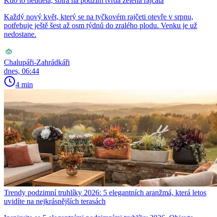
Kdo to neudělá, sbírá na podzim tvrdá zelená rajčata
Každý nový květ, který se na tyčkovém rajčeti otevře v srpnu,
potřebuje ještě šest až osm týdnů do zralého plodu. Venku je už
nedostane.
Chalupáři-Zahrádkáři
dnes, 06:44
4 min
Trendy podzimní truhlíky 2026: 5 elegantních aranžmá, která letos
uvidíte na nejkrásnějších terasách