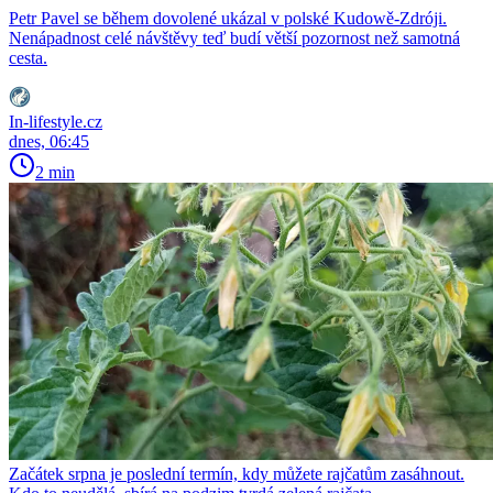
Petr Pavel se během dovolené ukázal v polské Kudowě-Zdróji.
Nenápadnost celé návštěvy teď budí větší pozornost než samotná
cesta.
In-lifestyle.cz
dnes, 06:45
2 min
Začátek srpna je poslední termín, kdy můžete rajčatům zasáhnout.