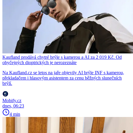
Kaufland prodává chytré brýle s kamerou a AI za 2 019 Kč. Od
obyčejných dioptrických je nerozeznáte
Na Kaufland.cz se letos na jaře objevily AI brýle INF s kamerou,
překladačem i hlasovým asistentem za cenu běžných slunečních
brýlí.
Mobify.cz
dnes, 06:23
4 min