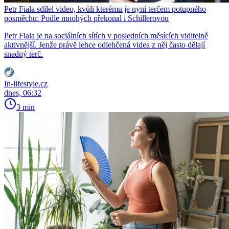
Petr Fiala sdílel video, kvůli kterému je nyní terčem potupného
posměchu: Podle mnohých překonal i Schillerovou
Petr Fiala je na sociálních sítích v posledních měsících viditelně
aktivnější. Jenže právě lehce odlehčená videa z něj často dělají
snadný terč.
In-lifestyle.cz
dnes, 06:32
3 min