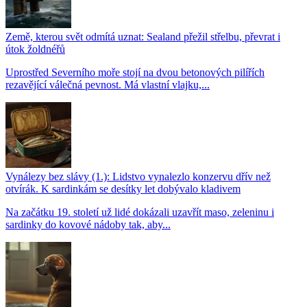
Země, kterou svět odmítá uznat: Sealand přežil střelbu, převrat i
útok žoldnéřů
Uprostřed Severního moře stojí na dvou betonových pilířích
rezavějící válečná pevnost. Má vlastní vlajku,...
Vynálezy bez slávy (1.): Lidstvo vynalezlo konzervu dřív než
otvírák. K sardinkám se desítky let dobývalo kladivem
Na začátku 19. století už lidé dokázali uzavřít maso, zeleninu i
sardinky do kovové nádoby tak, aby...