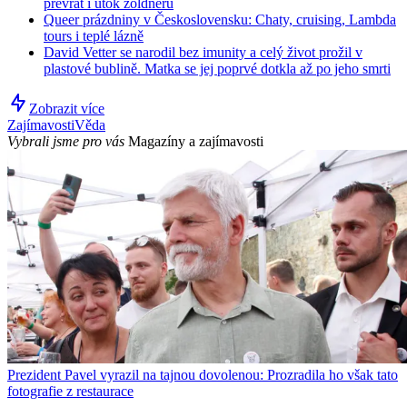
převrat i útok žoldnéřů
Queer prázdniny v Československu: Chaty, cruising, Lambda
tours i teplé lázně
David Vetter se narodil bez imunity a celý život prožil v
plastové bublině. Matka se jej poprvé dotkla až po jeho smrti
Zobrazit více
Zajímavosti
Věda
Vybrali jsme pro vás
Magazíny a zajímavosti
Prezident Pavel vyrazil na tajnou dovolenou: Prozradila ho však tato
fotografie z restaurace