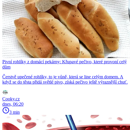
Pivní rohlíky z domácí pekárny: Křupavé pečivo, které provoní celý
dům
Čerstvě upečené rohlíky, to je vůně, která se line celým domem. A
když se do těsta přidá světlé pivo, získá pečivo ještě výraznější chuť.
Cooky.cz
dnes, 06:20
3 min