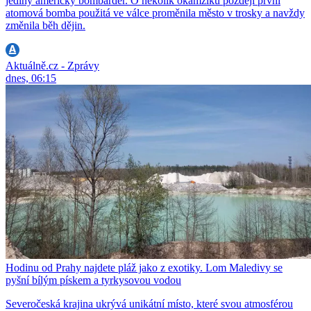
jediný americký bombardér. O několik okamžiků později první
atomová bomba použitá ve válce proměnila město v trosky a navždy
změnila běh dějin.
Aktuálně.cz - Zprávy
dnes, 06:15
Hodinu od Prahy najdete pláž jako z exotiky. Lom Maledivy se
pyšní bílým pískem a tyrkysovou vodou
Severočeská krajina ukrývá unikátní místo, které svou atmosférou