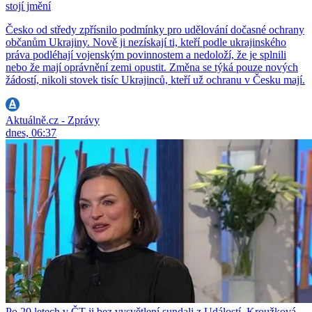
stojí jmění
Česko od středy zpřísnilo podmínky pro udělování dočasné ochrany
občanům Ukrajiny. Nově ji nezískají ti, kteří podle ukrajinského
práva podléhají vojenským povinnostem a nedoloží, že je splnili
nebo že mají oprávnění zemi opustit. Změna se týká pouze nových
žádostí, nikoli stovek tisíc Ukrajinců, kteří už ochranu v Česku mají.
Aktuálně.cz - Zprávy
dnes, 06:37
Po 20 letech v ČT ji bez vysvětlení sundali z Událostí. Kroužková