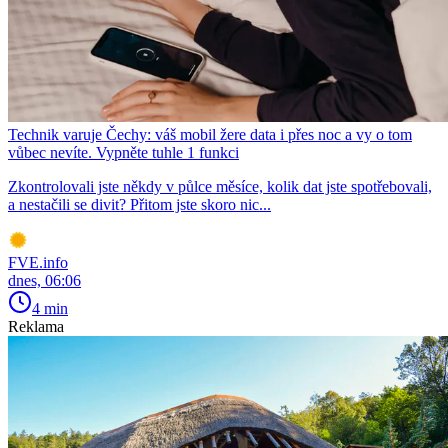
Technik varuje Čechy: váš mobil žere data i přes noc a vy o tom
vůbec nevíte. Vypněte tuhle 1 funkci
Zkontrolovali jste někdy v půlce měsíce, kolik dat jste spotřebovali,
a nestačili se divit? Přitom jste skoro nic...
FVE.info
dnes, 06:06
4 min
Reklama