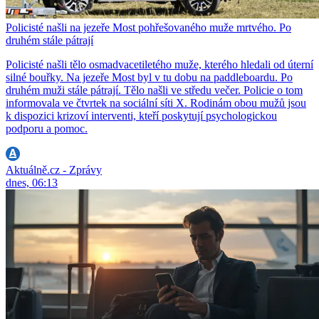
Policisté našli na jezeře Most pohřešovaného muže mrtvého. Po
druhém stále pátrají
Policisté našli tělo osmadvacetiletého muže, kterého hledali od úterní
silné bouřky. Na jezeře Most byl v tu dobu na paddleboardu. Po
druhém muži stále pátrají. Tělo našli ve středu večer. Policie o tom
informovala ve čtvrtek na sociální síti X. Rodinám obou mužů jsou
k dispozici krizoví interventi, kteří poskytují psychologickou
podporu a pomoc.
Aktuálně.cz - Zprávy
dnes, 06:13