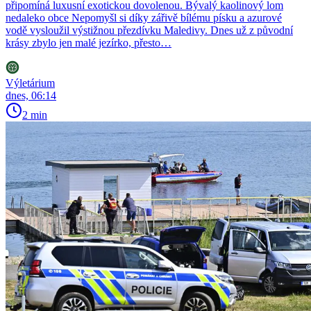
připomíná luxusní exotickou dovolenou. Bývalý kaolinový lom
nedaleko obce Nepomyšl si díky zářivě bílému písku a azurové
vodě vysloužil výstižnou přezdívku Maledivy. Dnes už z původní
krásy zbylo jen malé jezírko, přesto…
Výletárium
dnes, 06:14
2 min