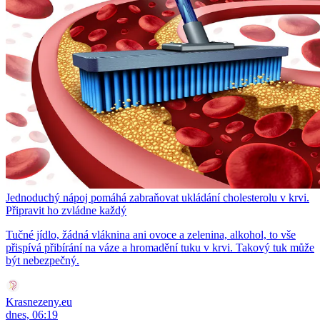
Jednoduchý nápoj pomáhá zabraňovat ukládání cholesterolu v krvi.
Připravit ho zvládne každý
Tučné jídlo, žádná vláknina ani ovoce a zelenina, alkohol, to vše
přispívá přibírání na váze a hromadění tuku v krvi. Takový tuk může
být nebezpečný.
Krasnezeny.eu
dnes, 06:19