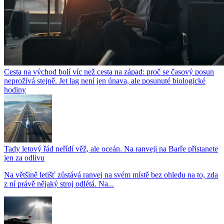
Cesta na východ bolí víc než cesta na západ: proč se časový posun
neprožívá stejně. Jet lag není jen únava, ale posunuté biologické
hodiny
Tady letový řád neřídí věž, ale oceán. Na ranveji na Barře přistanete
jen za odlivu
Na většině letišť zůstává ranvej na svém místě bez ohledu na to, zda
z ní právě nějaký stroj odlétá. Na...