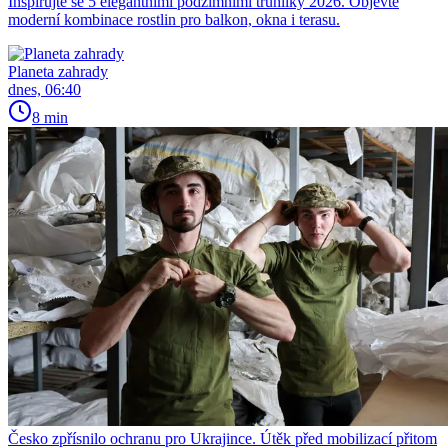
Inspirujte se 5 elegantními podzimními truhlíky 2026. Objevte
moderní kombinace rostlin pro balkon, okna i terasu.
Planeta zahrady
dnes, 06:40
8 min
Česko zpřísnilo ochranu pro Ukrajince. Útěk před mobilizací přitom