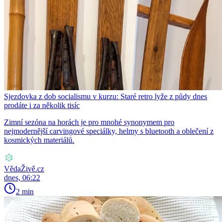
Sjezdovka z dob socialismu v kurzu: Staré retro lyže z půdy dnes
prodáte i za několik tisíc
Zimní sezóna na horách je pro mnohé synonymem pro
nejmodernější carvingové speciálky, helmy s bluetooth a oblečení z
kosmických materiálů.
VědaŽivě.cz
dnes, 06:22
2 min