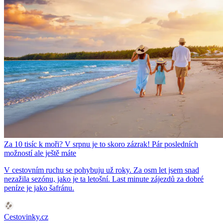
Za 10 tisíc k moři? V srpnu je to skoro zázrak! Pár posledních
možností ale ještě máte
V cestovním ruchu se pohybuju už roky. Za osm let jsem snad
nezažila sezónu, jako je ta letošní. Last minute zájezdů za dobré
peníze je jako šafránu.
Cestovinky.cz