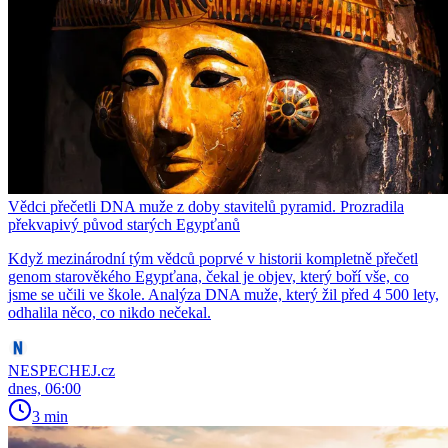
Vědci přečetli DNA muže z doby stavitelů pyramid. Prozradila
překvapivý původ starých Egypťanů
Když mezinárodní tým vědců poprvé v historii kompletně přečetl
genom starověkého Egypťana, čekal je objev, který boří vše, co
jsme se učili ve škole. Analýza DNA muže, který žil před 4 500 lety,
odhalila něco, co nikdo nečekal.
NESPECHEJ.cz
dnes, 06:00
3 min