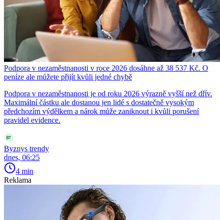
Podpora v nezaměstnanosti v roce 2026 dosáhne až 38 537 Kč. O
peníze ale můžete přijít kvůli jedné chybě
Podpora v nezaměstnanosti je od roku 2026 výrazně vyšší než dřív.
Maximální částku ale dostanou jen lidé s dostatečně vysokým
předchozím výdělkem a nárok může zaniknout i kvůli porušení
pravidel evidence.
Byznys trendy
dnes, 06:25
4 min
Reklama