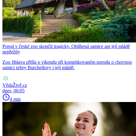
Porod v české zoo skončil tragicky. Oblíbená samice ani její mládě
nepřežily
Zoo Jihlava přišla o víkendu při komplikovaném porodu o chovnou
samici zebry Burchellovy i její mládě.
VědaŽivě.cz
dnes, 06:05
4 min