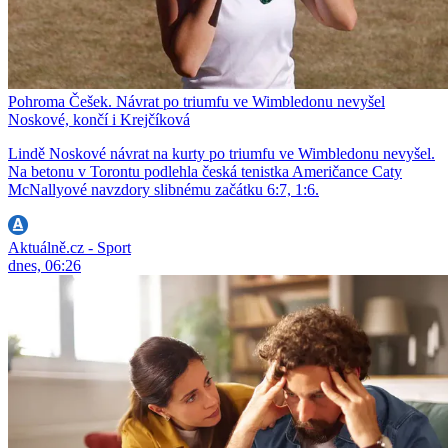
Pohroma Češek. Návrat po triumfu ve Wimbledonu nevyšel
Noskové, končí i Krejčíková
Lindě Noskové návrat na kurty po triumfu ve Wimbledonu nevyšel.
Na betonu v Torontu podlehla česká tenistka Američance Caty
McNallyové navzdory slibnému začátku 6:7, 1:6.
Aktuálně.cz - Sport
dnes, 06:26