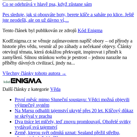
Co se odehrává v hlavě psa, když zůstane sám
Pes sleduje, jak si obouváte boty, berete klíče a saháte po klice. Ještě
jste neodešli, ale on už dávno ví,...
Tento článek byl publikován ze zdrojů
Kód Enigma
KodEnigma.cz se věnuje zajímavostem napříč obory – od přírody a
historie přes vědu, vesmír až po záhady a nečekané objevy. Články
otevírají témata, která dokážou překvapit, inspirovat i přimět k
zamyšlení. Silnou stránkou webu je pestrost – jednou narazíte na
příběhy dávných civilizací, jindy na...
Všechny články tohoto autora →
Další články z kategorie
Věda
První měsíc mimo Sluneční soustavu: Vědci možná objevili
výjimečný systém
Na Marsu odhalili tajemství ukryté přes 20 let. Klíčový důkaz
se skrýval v prachu
Dva tisíce let mlčely, teď znovu promlouvají. Ohořelé svitky
vydávají svá tajemství
Země, kterou svět odmítá uznat: Sealand přežil střelbu,