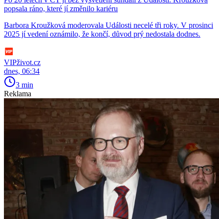
popsala ráno, které jí změnilo kariéru
Barbora Kroužková moderovala Události necelé tři roky. V prosinci
2025 jí vedení oznámilo, že končí, důvod prý nedostala dodnes.
VIPživot.cz
dnes, 06:34
3 min
Reklama