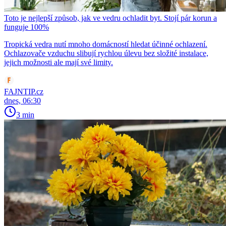
Toto je nejlepší způsob, jak ve vedru ochladit byt. Stojí pár korun a
funguje 100%
Tropická vedra nutí mnoho domácností hledat účinné ochlazení.
Ochlazovače vzduchu slibují rychlou úlevu bez složité instalace,
jejich možnosti ale mají své limity.
FAJNTIP.cz
dnes, 06:30
3 min