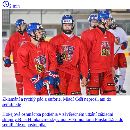
2 min
Zklamání a rychlý pád z euforie. Mladí Češi neprošli ani do
semifinále
Hokejová osmnáctka podlehla v závěrečném utkání základní
skupiny B na Hlinka Gretzky Cupu v Edmontonu Finsku 4:5 a do
semifinále nepostoupila.