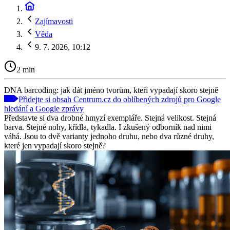
Zajímavosti
Věda
9. 7. 2026, 10:12
2 min
DNA barcoding: jak dát jméno tvorům, kteří vypadají skoro stejně
Přidejte si obsah Centrum.cz do oblíbených zdrojů pro Google
hledání a Google zprávy
Představte si dva drobné hmyzí exempláře. Stejná velikost. Stejná
barva. Stejné nohy, křídla, tykadla. I zkušený odborník nad nimi
váhá. Jsou to dvě varianty jednoho druhu, nebo dva různé druhy,
které jen vypadají skoro stejně?