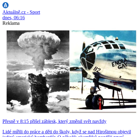
Aktuálně.cz - Sport
dnes, 06:16
Reklama
Přesně v 8:15 přišel záblesk, který změnil svět navždy
Lidé mířili do práce a děti do školy, když se nad Hirošimou objevil