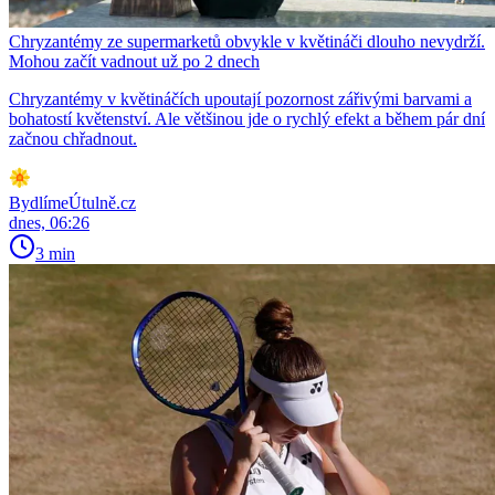
Chryzantémy ze supermarketů obvykle v květináči dlouho nevydrží.
Mohou začít vadnout už po 2 dnech
Chryzantémy v květináčích upoutají pozornost zářivými barvami a
bohatostí květenství. Ale většinou jde o rychlý efekt a během pár dní
začnou chřadnout.
BydlímeÚtulně.cz
dnes, 06:26
3 min