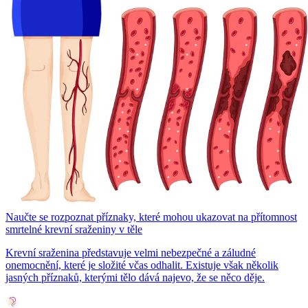
Naučte se rozpoznat příznaky, které mohou ukazovat na přítomnost
smrtelné krevní sraženiny v těle
Krevní sraženina představuje velmi nebezpečné a záludné
onemocnění, které je složité včas odhalit. Existuje však několik
jasných příznaků, kterými tělo dává najevo, že se něco děje.