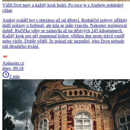
Vážil čtvrt tuny a každý krok bolel. Po roce je z Andreje pohledný
chlap
Andrej sváděl boj s obezitou už od dětství. Redukční pobyty střídaly
další pokusy o hubnutí, ale kila se stále vracela. Nakonec rezignoval
úplně. Ručička váhy se zastavila až na děsivých 245 kilogramech.
Každý krok pro něj znamenal bolest, většinu dne proto trávil vsedě
nebo vleže. Dobře věděl, že pokud nic nezmění, jeho život nebude
mít dlouhého trvání.
Aplausin.cz
dnes, 09:18
2 min