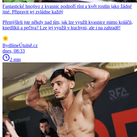
Fantastické hnojivo z kvasnic podpoří růst a květ rostlin jako žádné
jiné. Připravit jej zvládne každý
Přemýšleli jste někdy nad tím, jak lze využít kvasnice mimo koláčů,
knedlíků a pečiva? Lze jej využít v kuchyni, ale i na zahradě!
BydlímeÚtulně.cz
dnes, 08:33
2 min