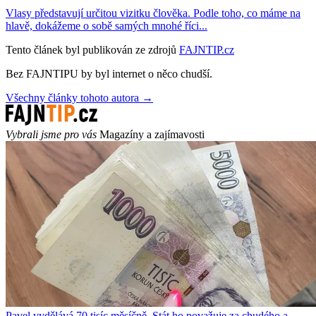
Vlasy představují určitou vizitku člověka. Podle toho, co máme na
hlavě, dokážeme o sobě samých mnohé říci...
Tento článek byl publikován ze zdrojů
FAJNTIP.cz
Bez FAJNTIPU by byl internet o něco chudší.
Všechny články tohoto autora →
Vybrali jsme pro vás
Magazíny a zajímavosti
Pavel vydělává 70 tisíc měsíčně. Stát ho považuje za chudého a