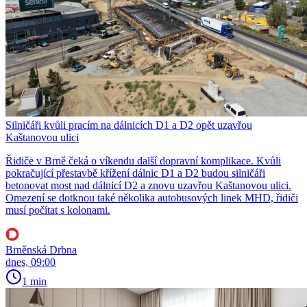
Silničáři kvůli pracím na dálnicích D1 a D2 opět uzavřou
Kaštanovou ulici
Řidiče v Brně čeká o víkendu další dopravní komplikace. Kvůli
pokračující přestavbě křížení dálnic D1 a D2 budou silničáři
betonovat most nad dálnicí D2 a znovu uzavřou Kaštanovou ulici.
Omezení se dotknou také několika autobusových linek MHD, řidiči
musí počítat s kolonami.
Brněnská Drbna
dnes, 09:00
1 min