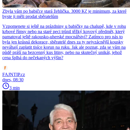
Zbyla vám po babičce stará žehlička. 3000 Kč je minimum, za které
byste ji měli prodat sběratelům
Vzpomenete si ještě na prázdniny u babičky na chalupě, kde v rohu
krbové římsy nebo na staré peci trůnil těžký kovový předmět, který
pamatoval ještě rakousko-uherské mocnářství? Zatímco pro nás to
byla jen krásná dekorace, sběratelé dnes za ty nejvzácnější kousky
neváhají zaplatit tisíce korun na ruku. Jak ale poznat, zda se vám na
půdě práší na bezcenný kus litiny, nebo na skutečný unikát, jehož
cena šplhá do nečekaných výšin?
FAJNTIP.cz
dnes, 08:30
3 min