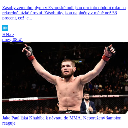
Zásoby zemního plynu v Evropské unii jsou pro toto období roku na
rekordně nízké úrovni. Zásobníky jsou naplněny z méně než 58
procent, což je...
HN.cz
dnes, 08:41
Jake Paul láká Khabiba k návratu do MMA. Neporažený šampion
reaguje