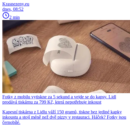
Krasnezeny.eu
dnes, 08:52
2 min
Fotky z mobilu vytiskne za 5 sekund a vejde se do kapsy. Lidl
prodává tiskárnu za 799 Kč, která nepotřebuje inkoust
Kapesní tiskárna z Lidlu váží 150 gramů, tiskne bez jediné kapky
inkoustu a stojí méně než dvě pizzy v restauraci. Háček? Fotky jsou
černobílé.