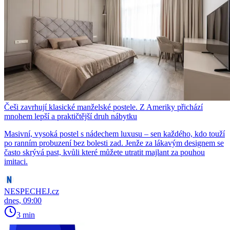
Češi zavrhují klasické manželské postele. Z Ameriky přichází
mnohem lepší a praktičtější druh nábytku
Masivní, vysoká postel s nádechem luxusu – sen každého, kdo touží
po ranním probuzení bez bolesti zad. Jenže za lákavým designem se
často skrývá past, kvůli které můžete utratit majlant za pouhou
imitaci.
NESPECHEJ.cz
dnes, 09:00
3 min