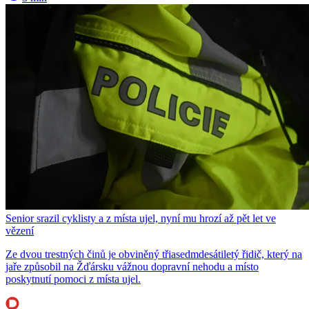
Senior srazil cyklisty a z místa ujel, nyní mu hrozí až pět let ve
vězení
Ze dvou trestných činů je obviněný třiasedmdesátiletý řidič, který na
jaře způsobil na Žďársku vážnou dopravní nehodu a místo
poskytnutí pomoci z místa ujel.