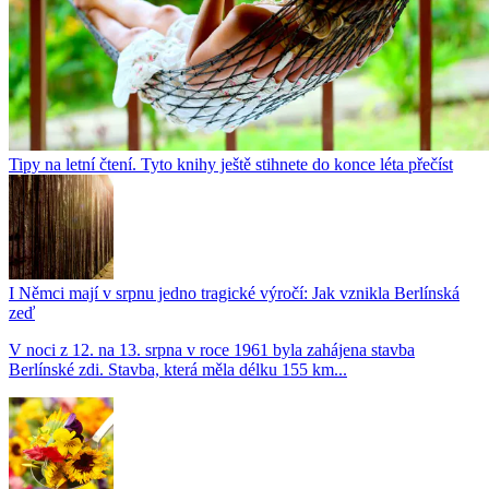
Tipy na letní čtení. Tyto knihy ještě stihnete do konce léta přečíst
I Němci mají v srpnu jedno tragické výročí: Jak vznikla Berlínská
zeď
V noci z 12. na 13. srpna v roce 1961 byla zahájena stavba
Berlínské zdi. Stavba, která měla délku 155 km...