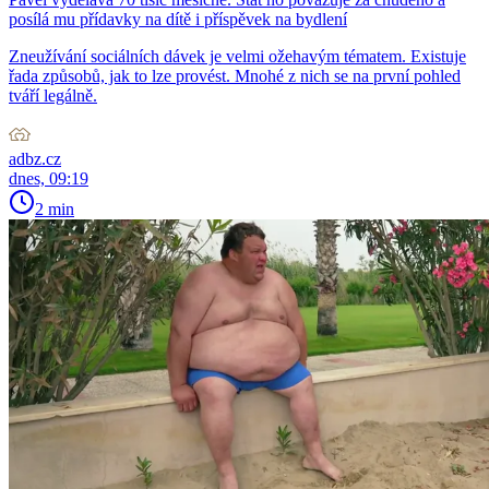
posílá mu přídavky na dítě i příspěvek na bydlení
Zneužívání sociálních dávek je velmi ožehavým tématem. Existuje
řada způsobů, jak to lze provést. Mnohé z nich se na první pohled
tváří legálně.
adbz.cz
dnes, 09:19
2 min