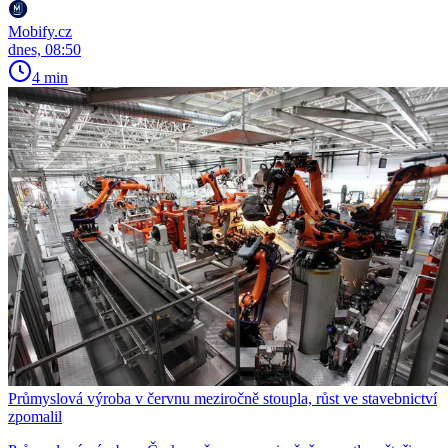
Mobify.cz
dnes, 08:50
4 min
Průmyslová výroba v červnu meziročně stoupla, růst ve stavebnictví
zpomalil