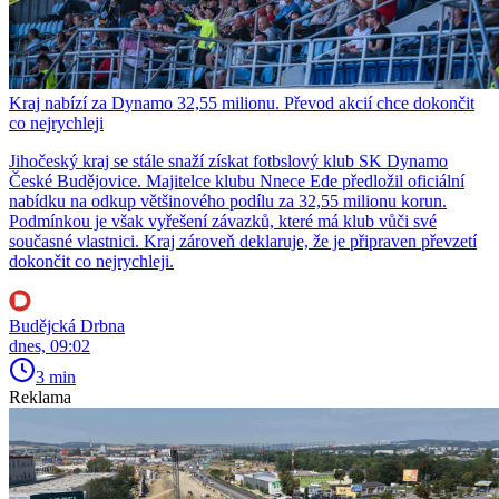
Kraj nabízí za Dynamo 32,55 milionu. Převod akcií chce dokončit
co nejrychleji
Jihočeský kraj se stále snaží získat fotbslový klub SK Dynamo
České Budějovice. Majitelce klubu Nnece Ede předložil oficiální
nabídku na odkup většinového podílu za 32,55 milionu korun.
Podmínkou je však vyřešení závazků, které má klub vůči své
současné vlastnici. Kraj zároveň deklaruje, že je připraven převzetí
dokončit co nejrychleji.
Budějcká Drbna
dnes, 09:02
3 min
Reklama