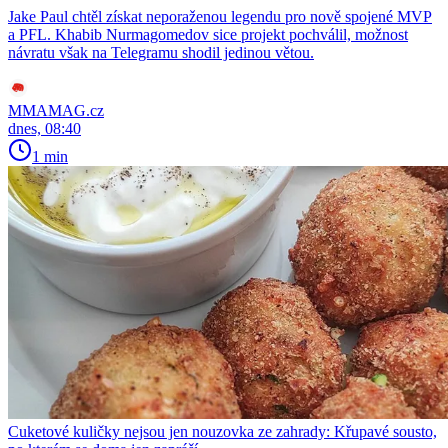
Jake Paul chtěl získat neporaženou legendu pro nově spojené MVP
a PFL. Khabib Nurmagomedov sice projekt pochválil, možnost
návratu však na Telegramu shodil jedinou větou.
MMAMAG.cz
dnes, 08:40
1 min
Cuketové kuličky nejsou jen nouzovka ze zahrady: Křupavé sousto,