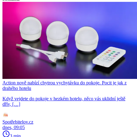
Action nově nabízí chytrou vychytávku do pokoje. Pocit je jak z
drahého hotelu
Když vejdete do pokoje v hezkém hotelu, něco vás uklidní ještě
dřív, […]
Spotřebitelov.cz
dnes, 09:05
3 min