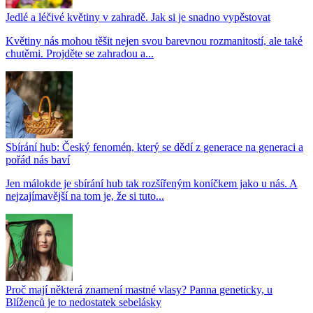
Jedlé a léčivé květiny v zahradě. Jak si je snadno vypěstovat
Květiny nás mohou těšit nejen svou barevnou rozmanitostí, ale také
chutěmi. Projděte se zahradou a...
Sbírání hub: Český fenomén, který se dědí z generace na generaci a
pořád nás baví
Jen málokde je sbírání hub tak rozšířeným koníčkem jako u nás. A
nejzajímavější na tom je, že si tuto...
Proč mají některá znamení mastné vlasy? Panna geneticky, u
Blíženců je to nedostatek sebelásky