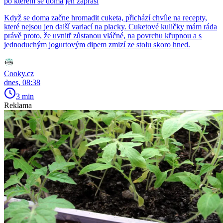
po kterém se doma jen zapráší
Když se doma začne hromadit cuketa, přichází chvíle na recepty,
které nejsou jen další variací na placky. Cuketové kuličky mám ráda
právě proto, že uvnitř zůstanou vláčné, na povrchu křupnou a s
jednoduchým jogurtovým dipem zmizí ze stolu skoro hned.
Cooky.cz
dnes, 08:38
3 min
Reklama