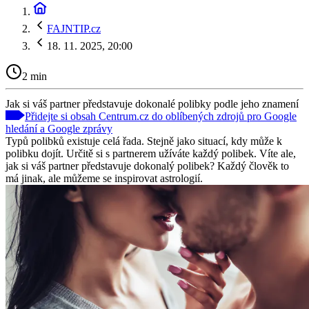
FAJNTIP.cz
18. 11. 2025, 20:00
2 min
Jak si váš partner představuje dokonalé polibky podle jeho znamení
Přidejte si obsah Centrum.cz do oblíbených zdrojů pro Google
hledání a Google zprávy
Typů polibků existuje celá řada. Stejně jako situací, kdy může k
polibku dojít. Určitě si s partnerem užíváte každý polibek. Víte ale,
jak si váš partner představuje dokonalý polibek? Každý člověk to
má jinak, ale můžeme se inspirovat astrologií.