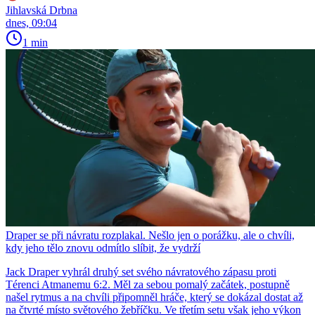
Jihlavská Drbna
dnes, 09:04
1 min
Draper se při návratu rozplakal. Nešlo jen o porážku, ale o chvíli,
kdy jeho tělo znovu odmítlo slíbit, že vydrží
Jack Draper vyhrál druhý set svého návratového zápasu proti
Térenci Atmanemu 6:2. Měl za sebou pomalý začátek, postupně
našel rytmus a na chvíli připomněl hráče, který se dokázal dostat až
na čtvrté místo světového žebříčku. Ve třetím setu však jeho výkon