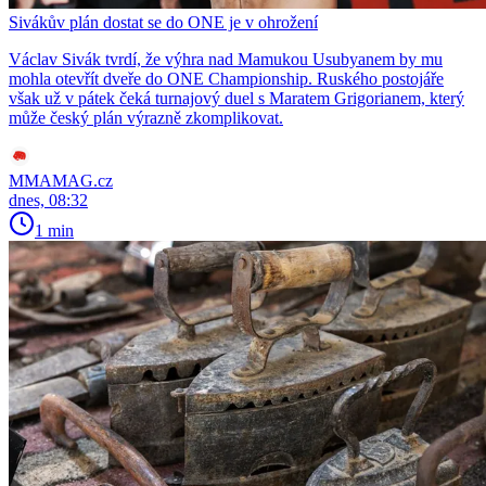
Sivákův plán dostat se do ONE je v ohrožení
Václav Sivák tvrdí, že výhra nad Mamukou Usubyanem by mu
mohla otevřít dveře do ONE Championship. Ruského postojáře
však už v pátek čeká turnajový duel s Maratem Grigorianem, který
může český plán výrazně zkomplikovat.
MMAMAG.cz
dnes, 08:32
1 min