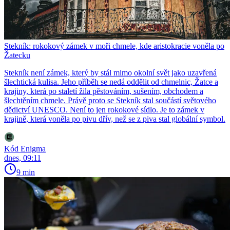
Stekník: rokokový zámek v moři chmele, kde aristokracie voněla po
Žatecku
Stekník není zámek, který by stál mimo okolní svět jako uzavřená
šlechtická kulisa. Jeho příběh se nedá oddělit od chmelnic, Žatce a
krajiny, která po staletí žila pěstováním, sušením, obchodem a
šlechtěním chmele. Právě proto se Stekník stal součástí světového
dědictví UNESCO. Není to jen rokokové sídlo. Je to zámek v
krajině, která voněla po pivu dřív, než se z piva stal globální symbol.
Kód Enigma
dnes, 09:11
9 min