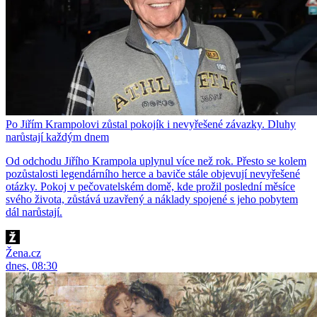
Po Jiřím Krampolovi zůstal pokojík i nevyřešené závazky. Dluhy
narůstají každým dnem
Od odchodu Jiřího Krampola uplynul více než rok. Přesto se kolem
pozůstalosti legendárního herce a baviče stále objevují nevyřešené
otázky. Pokoj v pečovatelském domě, kde prožil poslední měsíce
svého života, zůstává uzavřený a náklady spojené s jeho pobytem
dál narůstají.
Žena.cz
dnes, 08:30