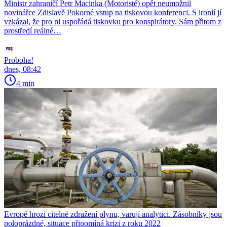
Ministr zahraničí Petr Macinka (Motoristé) opět neumožnil
novinářce Zdislavě Pokorné vstup na tiskovou konferenci. S ironií jí
vzkázal, že pro ni uspořádá tiskovku pro konspirátory. Sám přitom z
prostředí reálné…
Proboha!
dnes, 08:42
4 min
Evropě hrozí citelné zdražení plynu, varují analytici. Zásobníky jsou
poloprázdné, situace připomíná krizi z roku 2022