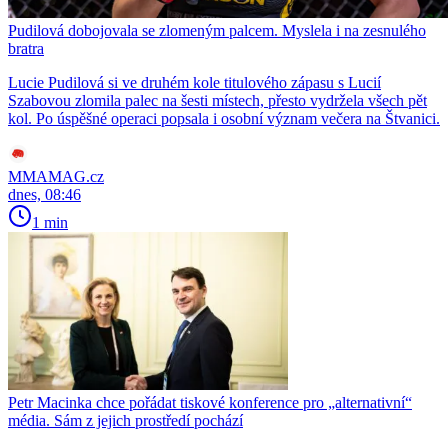
Pudilová dobojovala se zlomeným palcem. Myslela i na zesnulého
bratra
Lucie Pudilová si ve druhém kole titulového zápasu s Lucií
Szabovou zlomila palec na šesti místech, přesto vydržela všech pět
kol. Po úspěšné operaci popsala i osobní význam večera na Štvanici.
MMAMAG.cz
dnes, 08:46
1 min
Petr Macinka chce pořádat tiskové konference pro „alternativní“
média. Sám z jejich prostředí pochází