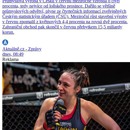
Průmyslová výroba v Česku v červnu meziročně vzrostla o čtyři
procenta, tedy nejvíce od loňského prosince. Dařilo se většině
průmyslových odvětví, plyne ze čtvrtečních informací zveřejněných
Českým statistickým úřadem (ČSÚ). Meziroční růst stavební výroby
v červnu zpomalil z květnových 4,4 procenta na rovná dvě procenta.
Zahraniční obchod pak skončil v červnu přebytkem 15,5 miliardy
korun.
Aktuálně.cz - Zprávy
dnes, 08:49
Reklama