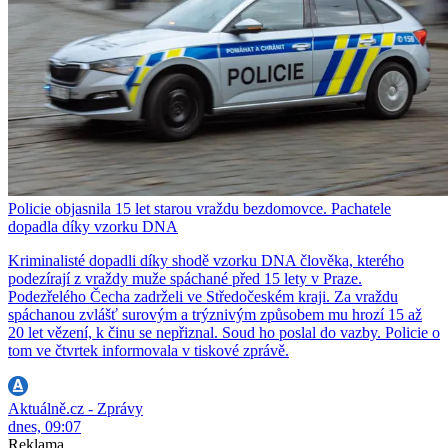
Policie objasnila 15 let starou vraždu bezdomovce. Pachatele
dopadla díky vzorku DNA
Kriminalisté dopadli díky shodě vzorku DNA člověka, kterého
podezírají z vraždy muže spáchané před 15 lety v Praze.
Podezřelého Čecha zadrželi ve Středočeském kraji. Za vraždu
spáchanou zvlášť surovým a trýznivým způsobem mu hrozí 15 až
20 let vězení, k činu se nepřiznal. Soud ho poslal do vazby. Policie o
tom ve čtvrtek informovala v tiskové zprávě.
Aktuálně.cz - Zprávy
dnes, 09:07
Reklama