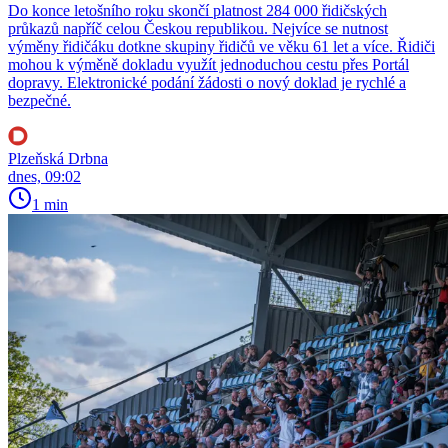
Do konce letošního roku skončí platnost 284 000 řidičských
průkazů napříč celou Českou republikou. Nejvíce se nutnost
výměny řidičáku dotkne skupiny řidičů ve věku 61 let a více. Řidiči
mohou k výměně dokladu využít jednoduchou cestu přes Portál
dopravy. Elektronické podání žádosti o nový doklad je rychlé a
bezpečné.
Plzeňská Drbna
dnes, 09:02
1 min