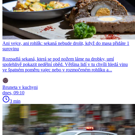
Ani vejce, ani rohlík: sekaná nebude drolit, když do masa přidáte 1
surovinu
Rozpadlá sekaná, která se pod nožem láme na drobky, umí
spolehlivě pokazit nedělní oběd. Většina lidí v tu chvíli hledá vinu
ve špatném poměru vajec nebo v rozmočeném rohlíku a...
Bruneta v kuchyni
dnes, 09:10
3 min