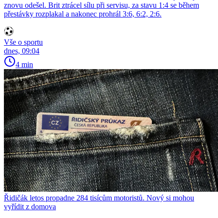
znovu odešel. Brit ztrácel sílu při servisu, za stavu 1:4 se během
přestávky rozplakal a nakonec prohrál 3:6, 6:2, 2:6.
Vše o sportu
dnes, 09:04
4 min
Řidičák letos propadne 284 tisícům motoristů. Nový si mohou
vyřídit z domova