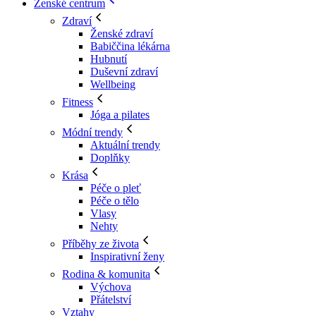
Ženské centrum
Zdraví
Ženské zdraví
Babiččina lékárna
Hubnutí
Duševní zdraví
Wellbeing
Fitness
Jóga a pilates
Módní trendy
Aktuální trendy
Doplňky
Krása
Péče o pleť
Péče o tělo
Vlasy
Nehty
Příběhy ze života
Inspirativní ženy
Rodina & komunita
Výchova
Přátelství
Vztahy