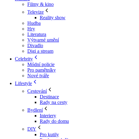
Filmy & kino
Televize
Reality show
Hudba
Hry
Literatura
Výtvarné umění
Divadlo
Digi a stream
Celebrity
Módní policie
Pro pamětníky
Nové tváře
Lifestyle
Cestování
Destinace
Rady na cesty
Bydlení
Interiery
Rady do domu
DIY
Pro kutily