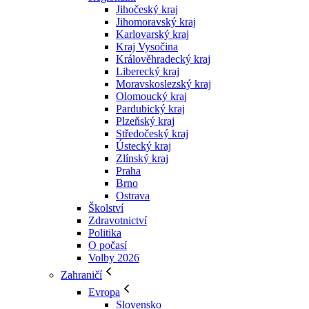
Jihočeský kraj
Jihomoravský kraj
Karlovarský kraj
Kraj Vysočina
Králověhradecký kraj
Liberecký kraj
Moravskoslezský kraj
Olomoucký kraj
Pardubický kraj
Plzeňský kraj
Středočeský kraj
Ústecký kraj
Zlínský kraj
Praha
Brno
Ostrava
Školství
Zdravotnictví
Politika
O počasí
Volby 2026
Zahraničí
Evropa
Slovensko