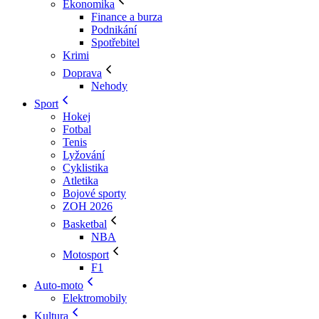
Ekonomika
Finance a burza
Podnikání
Spotřebitel
Krimi
Doprava
Nehody
Sport
Hokej
Fotbal
Tenis
Lyžování
Cyklistika
Atletika
Bojové sporty
ZOH 2026
Basketbal
NBA
Motosport
F1
Auto-moto
Elektromobily
Kultura