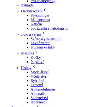
Pro hospodyňky
Zahrada
Osobní rozvoj
Psychologie
Management
Kariéra
Spiritualita a náboženství
Jídlo a vaření
Světová gastronomie
Levné vaření
Kulinářské triky
Mazlíčci
Kočky
Pejskové
Hobby
Modelářství
Včelařství
Rybaření
Letectví
Automobilismus
Adrenalin
Sběratelství
Houbaření