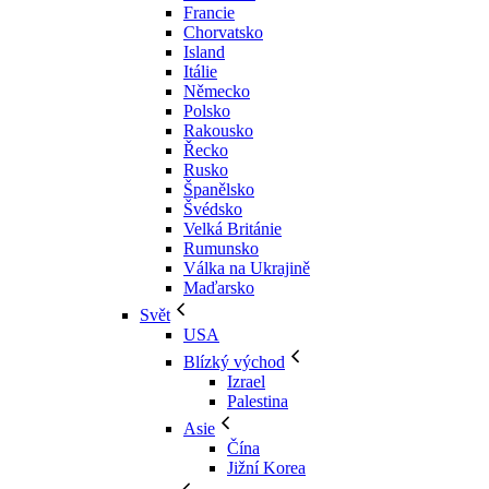
Francie
Chorvatsko
Island
Itálie
Německo
Polsko
Rakousko
Řecko
Rusko
Španělsko
Švédsko
Velká Británie
Rumunsko
Válka na Ukrajině
Maďarsko
Svět
USA
Blízký východ
Izrael
Palestina
Asie
Čína
Jižní Korea