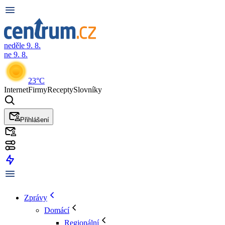
neděle 9. 8.
ne 9. 8.
23°C
Internet
Firmy
Recepty
Slovníky
Přihlášení
Zprávy
Domácí
Regionální