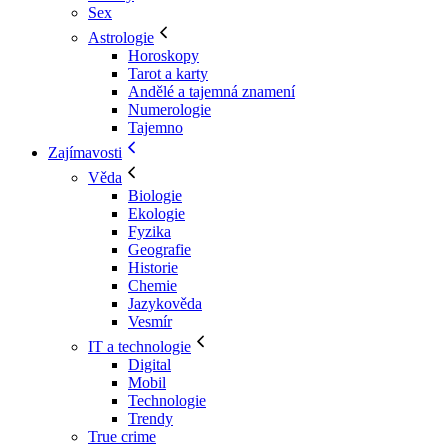
Sex
Astrologie
Horoskopy
Tarot a karty
Andělé a tajemná znamení
Numerologie
Tajemno
Zajímavosti
Věda
Biologie
Ekologie
Fyzika
Geografie
Historie
Chemie
Jazykověda
Vesmír
IT a technologie
Digital
Mobil
Technologie
Trendy
True crime