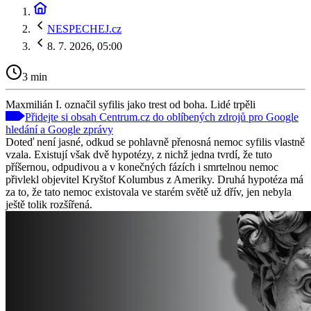
NESPECHEJ.cz
8. 7. 2026, 05:00
3 min
Maxmilián I. označil syfilis jako trest od boha. Lidé trpěli
Přidejte si obsah Centrum.cz do oblíbených zdrojů pro Google
hledání a Google zprávy
Doteď není jasné, odkud se pohlavně přenosná nemoc syfilis vlastně
vzala. Existují však dvě hypotézy, z nichž jedna tvrdí, že tuto
příšernou, odpudivou a v konečných fázích i smrtelnou nemoc
přivlekl objevitel Kryštof Kolumbus z Ameriky. Druhá hypotéza má
za to, že tato nemoc existovala ve starém světě už dřív, jen nebyla
ještě tolik rozšířená.