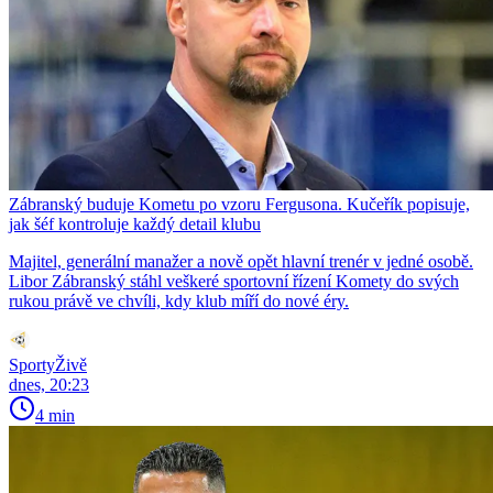
Zábranský buduje Kometu po vzoru Fergusona. Kučeřík popisuje,
jak šéf kontroluje každý detail klubu
Majitel, generální manažer a nově opět hlavní trenér v jedné osobě.
Libor Zábranský stáhl veškeré sportovní řízení Komety do svých
rukou právě ve chvíli, kdy klub míří do nové éry.
SportyŽivě
dnes, 20:23
4 min