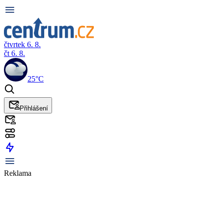
čtvrtek 6. 8.
čt 6. 8.
25°C
Přihlášení
Reklama