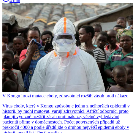
4 min
V Kongu hrozí mutace eboly, zdravotníci rozšíří zásah proti nákaze
Virus eboly, který v Kongu způsobuje jednu z nejhorších epidemií v
historii, by mohl mutovat, varují zdravotníci. Afričtí odborníci proto
plánují výrazně rozšířit zásah proti nákaze, včetně vyhledávání
pacientů přímo v domácnostech. Počet potvrzených případů už
překročil 4000 a podle úřadů jde o druhou největší epidemii eboly v
historii, uvedl list The Guardian.