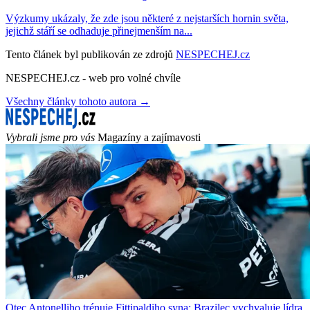
Výzkumy ukázaly, že zde jsou některé z nejstarších hornin světa,
jejichž stáří se odhaduje přinejmenším na...
Tento článek byl publikován ze zdrojů
NESPECHEJ.cz
NESPECHEJ.cz - web pro volné chvíle
Všechny články tohoto autora →
Vybrali jsme pro vás
Magazíny a zajímavosti
Otec Antonelliho trénuje Fittipaldiho syna: Brazilec vychvaluje lídra