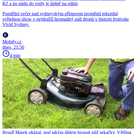
Kč a po pádu do vody je úplně na odpis
Pondělní večer nad sydneyským přístavem proměnil rekordní
světelnou show v nejdražší hromadný pád dronů v historii festivalu
Vivid Sydney.
Mobify.cz
dnes, 21:56
4 min
Brusíř Marek ukázal, pod jakým úhlem brousit nůž sekačky. Většina