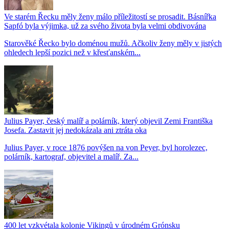
Ve starém Řecku měly ženy málo příležitostí se prosadit. Básnířka
Sapfó byla výjimka, už za svého života byla velmi obdivována
Starověké Řecko bylo doménou mužů. Ačkoliv ženy měly v jistých
ohledech lepší pozici než v křesťanském...
Julius Payer, český malíř a polárník, který objevil Zemi Františka
Josefa. Zastavit jej nedokázala ani ztráta oka
Julius Payer, v roce 1876 povýšen na von Peyer, byl horolezec,
polárník, kartograf, objevitel a malíř. Za...
400 let vzkvétala kolonie Vikingů v úrodném Grónsku