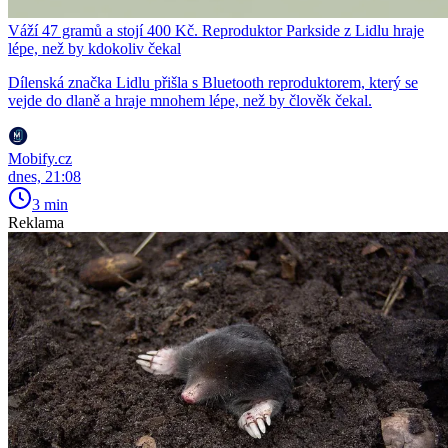
Váží 47 gramů a stojí 400 Kč. Reproduktor Parkside z Lidlu hraje
lépe, než by kdokoliv čekal
Dílenská značka Lidlu přišla s Bluetooth reproduktorem, který se
vejde do dlaně a hraje mnohem lépe, než by člověk čekal.
Mobify.cz
dnes, 21:08
3 min
Reklama