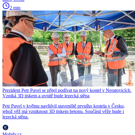
2 min
Prezident Petr Pavel se přijel podívat na nový kostel v Neratovicích.
Vzniká 3D tiskem a uvnitř bude lezecká stěna
Petr Pavel v květnu navštívil staveniště prvního kostela v Česku,
jehož věž má vzniknout 3D tiskem betonu. Součástí věže bude i
lezecká stěna.
Mobify.cz