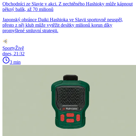
Obchodníci ze Slavie v akci. Z nechtěného Hashioky může kápnout
pěkný balík, až 70 milionů
Japonský obránce Daiki Hashioka ve Slavii sportovně neuspěl,
přesto z něj klub může vytěžit desítky milionů korun díky
promyšlené smluvní strategii.
SportyŽivě
dnes, 21:32
3 min