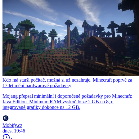
Kdo má starší počítač, možná si už nezahraje. Minecraft poprvé za
17 let mění hardwarové požadavky
Mojang přepsal minimální i doporučené požadavky pro Minecraft:
Java Edition. Minimum RAM vyskočilo ze 2 GB na 8, u
integrované grafiky dokonce na 12 GB.
Mobify.cz
dnes, 19:46