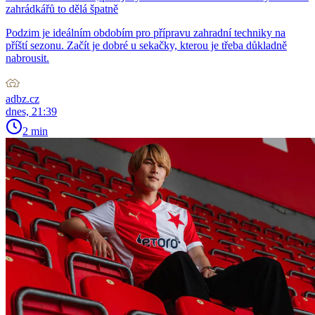
zahrádkářů to dělá špatně
Podzim je ideálním obdobím pro přípravu zahradní techniky na
příští sezonu. Začít je dobré u sekačky, kterou je třeba důkladně
nabrousit.
adbz.cz
dnes, 21:39
2 min