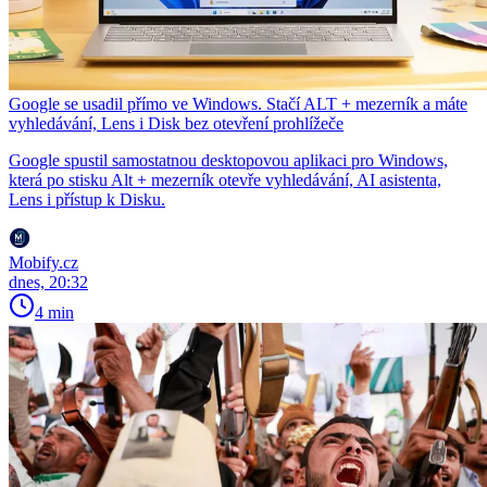
Google se usadil přímo ve Windows. Stačí ALT + mezerník a máte
vyhledávání, Lens i Disk bez otevření prohlížeče
Google spustil samostatnou desktopovou aplikaci pro Windows,
která po stisku Alt + mezerník otevře vyhledávání, AI asistenta,
Lens i přístup k Disku.
Mobify.cz
dnes, 20:32
4 min