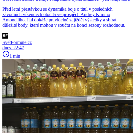
Před letní přestávkou se dynamika boje o titul v posledních
závodních víkendech otočila ve prospěch Andrey Kimiho
Antonelliho. Ital dokáže pravidelně zajíždět výsledky a sbírat
důležité body, které mohou v součtu na konci sezony rozhodnout.
SvětFormule.cz
dnes, 22:47
1 min