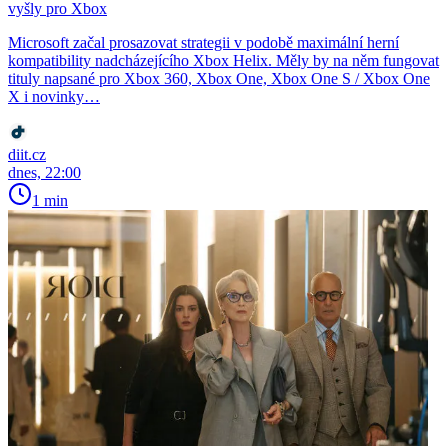
vyšly pro Xbox
Microsoft začal prosazovat strategii v podobě maximální herní
kompatibility nadcházejícího Xbox Helix. Měly by na něm fungovat
tituly napsané pro Xbox 360, Xbox One, Xbox One S / Xbox One
X i novinky…
diit.cz
dnes, 22:00
1 min