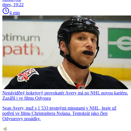
dnes, 19:22
4 min
Nenáviděný hokejový provokatér Avery má po NHL novou kariéru.
Zazářil i ve filmu Odyssea
Sean Avery, muž s 1 533 trestnými minutami v NHL, hraje už
potřetí ve filmu Christophera Nolana. Tentokrát jako člen
Odysseovy posádky.