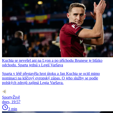
Kuchta se nevešel ani na Lyon a po příchodu Brunese je blízko
odchodu. Sparta jedná s Legií Varšava
Sparta v létě přestavěla hrot útoku a Jan Kuchta se ocitl mimo
nominaci na klíčový evropský zápas. O jeho služby se podle
polských zdrojů zajímá Legia Varšava.
SportyŽivě
dnes, 19:57
3 min