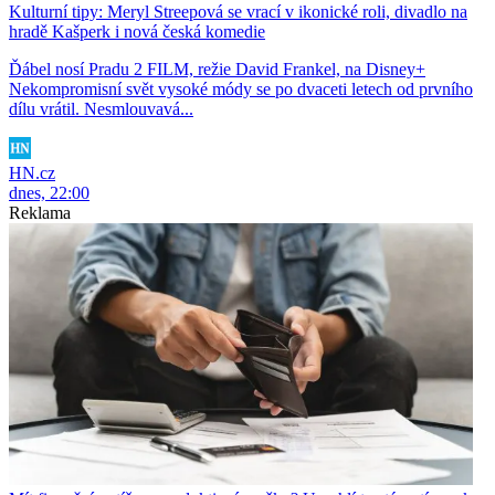
Kulturní tipy: Meryl Streepová se vrací v ikonické roli, divadlo na
hradě Kašperk i nová česká komedie
Ďábel nosí Pradu 2 FILM, režie David Frankel, na Disney+
Nekompromisní svět vysoké módy se po dvaceti letech od prvního
dílu vrátil. Nesmlouvavá...
HN.cz
dnes, 22:00
Reklama