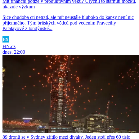
Mít finanční potíže v produktivním věku? Urychlí to stárnutí mozku,
ukazuje výzkum
Sice chudoba cti netratí, ale mít neustále hluboko do kapsy není nic
příjemného. Tým britských vědců pod vedením Praveethy
Patalayové z londýnské...
HN.cz
dnes, 22:00
89 dronů se v Sydney zřítilo mezi diváky. Jeden stojí přes 60 tisíc