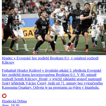
Hradec v Evropské lize podlehl Besiktasi 0:1, v oslabení rozhodl
Kilicsoy
Fotbalisté Hradce Králové v úvodním utkání 3. předkola Evropské
ligy podlehli doma favorizovanému Besiktasi 0:1. V 80. minutě
rozhodl Semih Kilicsoy. Hosté, v jejichž základní sestavě nastoupil
český křídelník Václav Černý, hráli od 71. minuty bez vyloučeného
Kassouma Ouattary. Odveta je na programu za týden v Istanbulu.
Hradecká Drbna
dnes, 19:30