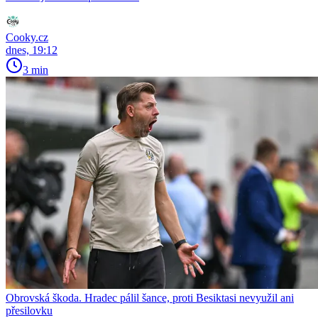
Cooky.cz
dnes, 19:12
3 min
Obrovská škoda. Hradec pálil šance, proti Besiktasi nevyužil ani
přesilovku