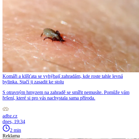
Komáři a klíšťata se vyhýbají zahradám, kde roste tahle levná
bylinka. Stačí ji zasadit ke stolu
S otravným hmyzem na zahradě se smířit nemusíte. Pomůže vám
řešení, které si pro vás nachystala sama příroda.
adbz.cz
dnes, 19:34
2 min
Reklama