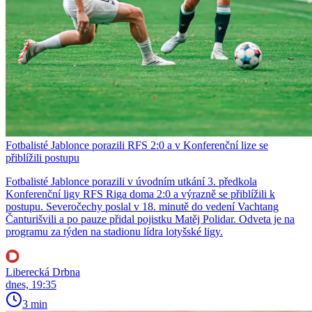
Fotbalisté Jablonce porazili RFS 2:0 a v Konferenční lize se
přiblížili postupu
Fotbalisté Jablonce porazili v úvodním utkání 3. předkola
Konferenční ligy RFS Riga doma 2:0 a výrazně se přiblížili k
postupu. Severočechy poslal v 18. minutě do vedení Vachtang
Čanturišvili a po pauze přidal pojistku Matěj Polidar. Odveta je na
programu za týden na stadionu lídra lotyšské ligy.
Liberecká Drbna
dnes, 19:35
3 min