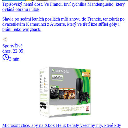
Trpišovský nemá dost. Ve Francii loví rychlíka Mandengueho, který
ovládá obranu i útok
Slavia po sedmi letních posilách míří znovu do Francie, tentokrát po
dvacetiletém Kamerunci z Auxerre, který ve třetí lize střílel góly i
bránil jako wingback.
SportyŽivě
dnes, 22:05
3 min
Microsoft chce, aby na Xbox Helix běhaly všechny hry, které kdy