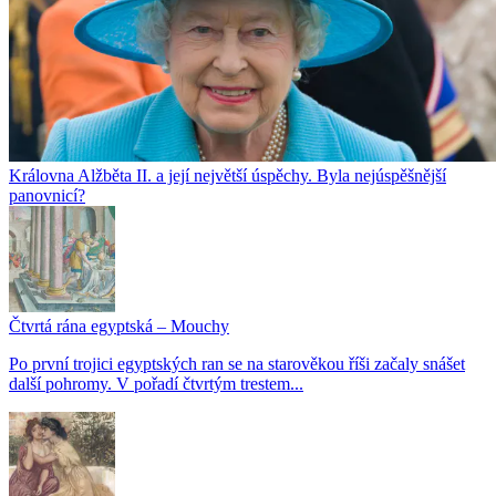
Královna Alžběta II. a její největší úspěchy. Byla nejúspěšnější
panovnicí?
Čtvrtá rána egyptská – Mouchy
Po první trojici egyptských ran se na starověkou říši začaly snášet
další pohromy. V pořadí čtvrtým trestem...