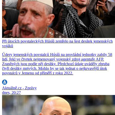
Při útocích povstaleckých Húsíů zemřelo na šest desítek jemenských
vojáků
Údery jemenských povstalců Húsíů na provládní jednotky zabily 58
lidí, řekl ve čtvrtek nejmenovaný vojenský zdroj agentuře AFP.
Zraněných jsou podle něj desítky. Předchozí údaje uváděly zhruba
čtyři desítky mrtvých. Mohlo by se tak jednat o nejkrvavější útok
povstalců v Jemenu od příměří z roku 2022.
Aktuálně.cz - Zprávy
dnes, 20:27