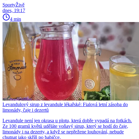
SportyŽivě
dnes, 19:17
4 min
Levandulový sirup z levandule lékařské: Fialová letní zásoba do
limonády, čaje i dezertů
Levandule není jen okrasa u plotu, která dobře vypadá na fotkách.
Ze 100 gramů květů uděláte voňavý sirup, který se hodí do čaje,
limonády i na dezerty, a když se nepřežene louhování, nebude
chutnat jako skříň po babičce.