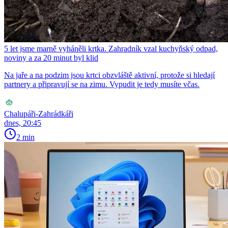
5 let jsme marně vyháněli krtka. Zahradník vzal kuchyňský odpad,
noviny a za 20 minut byl klid
Na jaře a na podzim jsou krtci obzvláště aktivní, protože si hledají
partnery a připravují se na zimu. Vypudit je tedy musíte včas.
Chalupáři-Zahrádkáři
dnes, 20:45
2 min