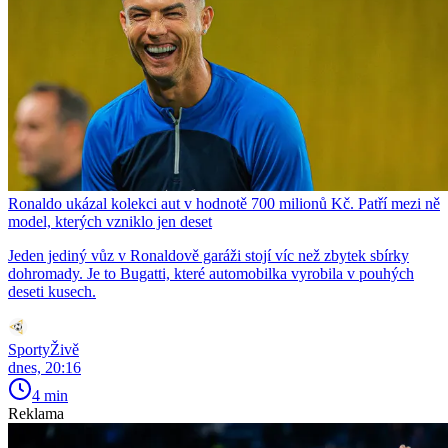
Ronaldo ukázal kolekci aut v hodnotě 700 milionů Kč. Patří mezi ně
model, kterých vzniklo jen deset
Jeden jediný vůz v Ronaldově garáži stojí víc než zbytek sbírky
dohromady. Je to Bugatti, které automobilka vyrobila v pouhých
deseti kusech.
SportyŽivě
dnes, 20:16
4 min
Reklama