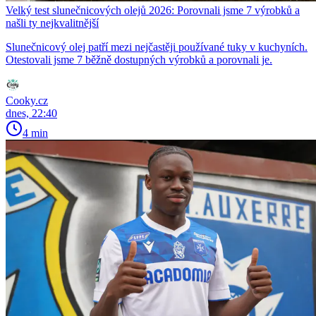
Velký test slunečnicových olejů 2026: Porovnali jsme 7 výrobků a
našli ty nejkvalitnější
Slunečnicový olej patří mezi nejčastěji používané tuky v kuchyních.
Otestovali jsme 7 běžně dostupných výrobků a porovnali je.
Cooky.cz
dnes, 22:40
4 min