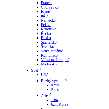
Francie
Chorvatsko
Island
Itálie
Německo
Polsko
Rakousko
Řecko
Rusko
Španělsko
Švédsko
Velká Británie
Rumunsko
Válka na Ukrajině
Maďarsko
Svět
USA
Blízký východ
Izrael
Palestina
Asie
Čína
Jižní Korea