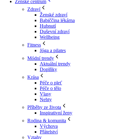
Ženské centrum
Zdraví
Ženské zdraví
Babiččina lékárna
Hubnutí
Duševní zdraví
Wellbeing
Fitness
Jóga a pilates
Módní trendy
Aktuální trendy
Doplňky
Krása
Péče o pleť
Péče o tělo
Vlasy
Nehty
Příběhy ze života
Inspirativní ženy
Rodina & komunita
Výchova
Přátelství
Vztahy