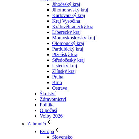
Jihočeský kraj
Jihomoravský kraj
Karlovarský kraj
Kraj Vysočina
Králověhradecký kraj
Liberecký kraj
Moravskoslezský kraj
Olomoucký kraj
Pardubický kraj
Plzeňský kraj
Středočeský kraj
Ústecký kraj
Zlínský kraj
Praha
Brno
Ostrava
Školství
Zdravotnictví
Politika
O počasí
Volby 2026
Zahraničí
Evropa
Slovensko