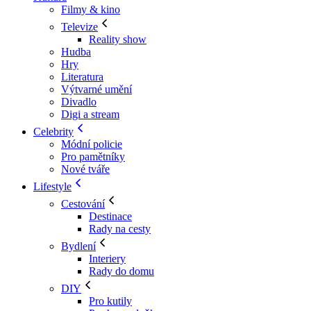
Filmy & kino
Televize
Reality show
Hudba
Hry
Literatura
Výtvarné umění
Divadlo
Digi a stream
Celebrity
Módní policie
Pro pamětníky
Nové tváře
Lifestyle
Cestování
Destinace
Rady na cesty
Bydlení
Interiery
Rady do domu
DIY
Pro kutily