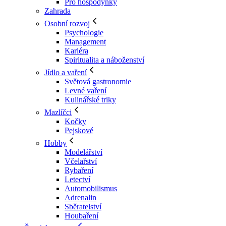
Pro hospodyňky
Zahrada
Osobní rozvoj
Psychologie
Management
Kariéra
Spiritualita a náboženství
Jídlo a vaření
Světová gastronomie
Levné vaření
Kulinářské triky
Mazlíčci
Kočky
Pejskové
Hobby
Modelářství
Včelařství
Rybaření
Letectví
Automobilismus
Adrenalin
Sběratelství
Houbaření