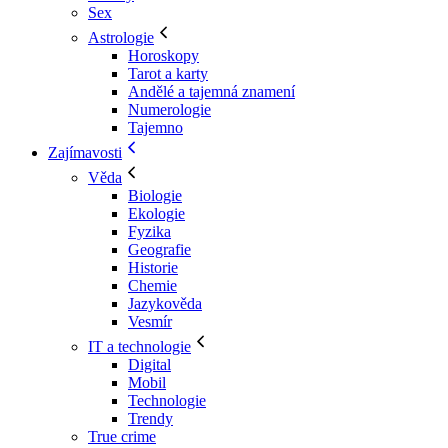
Sex
Astrologie
Horoskopy
Tarot a karty
Andělé a tajemná znamení
Numerologie
Tajemno
Zajímavosti
Věda
Biologie
Ekologie
Fyzika
Geografie
Historie
Chemie
Jazykověda
Vesmír
IT a technologie
Digital
Mobil
Technologie
Trendy
True crime