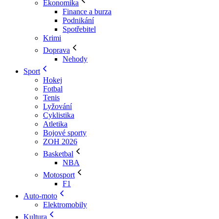
Ekonomika
Finance a burza
Podnikání
Spotřebitel
Krimi
Doprava
Nehody
Sport
Hokej
Fotbal
Tenis
Lyžování
Cyklistika
Atletika
Bojové sporty
ZOH 2026
Basketbal
NBA
Motosport
F1
Auto-moto
Elektromobily
Kultura