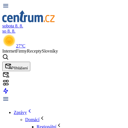
sobota 8. 8.
so 8. 8.
27°C
Internet
Firmy
Recepty
Slovníky
Přihlášení
Zprávy
Domácí
Regionální