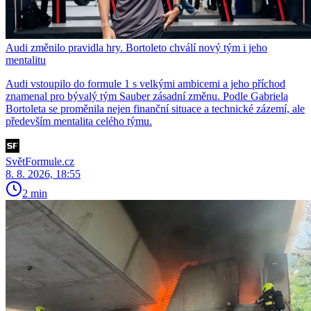
Audi změnilo pravidla hry. Bortoleto chválí nový tým i jeho
mentalitu
Audi vstoupilo do formule 1 s velkými ambicemi a jeho příchod
znamenal pro bývalý tým Sauber zásadní změnu. Podle Gabriela
Bortoleta se proměnila nejen finanční situace a technické zázemí, ale
především mentalita celého týmu.
SvětFormule.cz
8. 8. 2026, 18:55
2 min