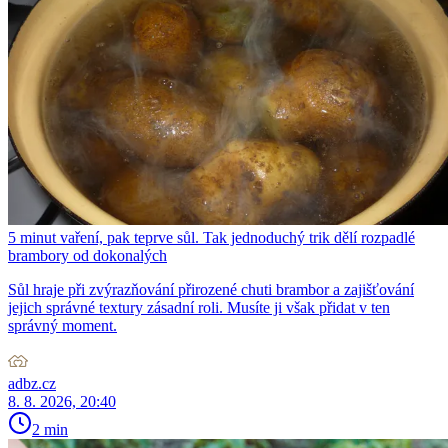
5 minut vaření, pak teprve sůl. Tak jednoduchý trik dělí rozpadlé
brambory od dokonalých
Sůl hraje při zvýrazňování přirozené chuti brambor a zajišťování
jejich správné textury zásadní roli. Musíte ji však přidat v ten
správný moment.
adbz.cz
8. 8. 2026, 20:40
2 min