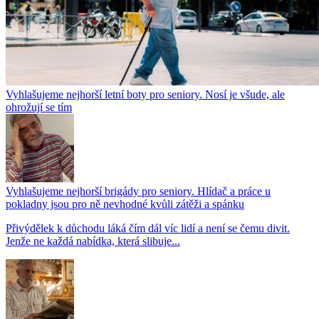
Vyhlašujeme nejhorší letní boty pro seniory. Nosí je všude, ale
ohrožují se tím
Vyhlašujeme nejhorší brigády pro seniory. Hlídač a práce u
pokladny jsou pro ně nevhodné kvůli zátěži a spánku
Přivýdělek k důchodu láká čím dál víc lidí a není se čemu divit.
Jenže ne každá nabídka, která slibuje...