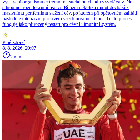
vystavení organismu extrémnímu suchému chladu vyvolává v těle
silnou neuroendokrinní reakci. Během několika minut dochází k
masivnímu perifernímu stažení cév, po kterém při opětovném zahřátí
následuje intenzivní prokrvení všech orgánů a tkání. Tento proces
funguje jako přirozený restart pro cévní i imunitní systém.
Plné zdraví
8. 8. 2026, 20:07
2 min