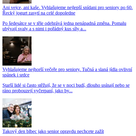
Ani vejce, ani kaše. Vyhlašujeme nejlepší snídani pro seniory po 60.
Řecký jogurt zasytí na celé dopoledne
Po šedesátce se v těle odehrává jedna nenápadná změna. Pomalu
ubývají svaly a s nimi i pořádný kus síly a...
Vyhlašujeme nejhorší večeře pro seniory. Tučná a slaná jídla ovlivní
spánek i srdce
Starší lidé si často stěžují, že se v noci budí, dlouho usínají nebo se
ráno probouzejí vyčerpaní, jako by...
Takový den blbec jako senior opravdu nechcete zažít