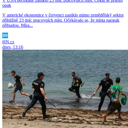
V USA nečekaně zaniklo 23 tisíc pracovních míst. Čekal se přitom
opak
V americké ekonomice v červenci zaniklo mimo zemědělský sektor
přibližně 23 tisíc pracovních míst. Očekávalo se, že místa naopak
přibudou. Míra...
HN.cz
dnes, 13:16