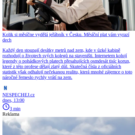
Kolik si měsíčne vydělá jeřábník v Česku. Měsíční plat vám vyrazí
dech
Každý den stoupají desítky metrů nad zem, kde v úzké kabině
rozhodují o životech svých kolegů na staveništi. Internetem kolují
legendy o pohádkových platech přesahujících osmdesát tisíc korun,
které z této profese dělají zlatý důl. Skutečná čísla z oficiálních
statistik však odhalují nečekanou realitu, která mnohé zájemce o toto
náročné řemeslo rychly vrátí na zem.
NESPECHEJ.cz
dnes, 13:00
3 min
Reklama