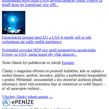
Republikáni právě přišli o svůj největší politický trumf. Poprvé za
téměř deset let Američané více věří...
Ekonomická propast mezi EU a USA je menší, než se zdá,
rozhodnout ale může umělá inteligence
Nominální srovnání HDP sice straší propastným zaostáváním
Evropy za USA, parita kupní síly však ukazuje...
Tento článek byl publikován ze zdrojů
Epeníze
Články z magazínu ePenize.eu poslouží každému, kdo se zajímá o
osobní finance, spoření, investice, půjčky a každodenní hospodaření
s penězi. Přehledně, srozumitelně a bez zbytečné složitosti přináší
informace, které vám pomohou lépe se orientovat ve světě financí –
ať už spravujete rodinný...
Všechny články tohoto autora →