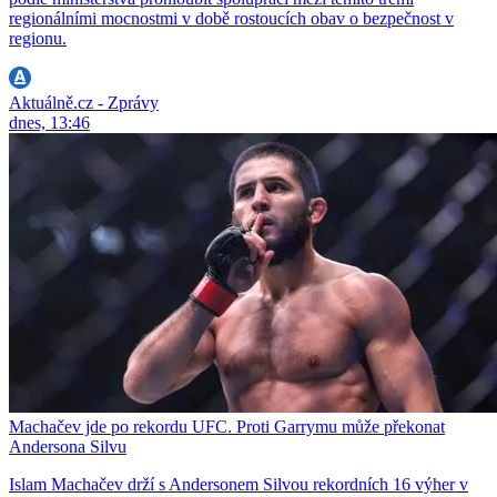
regionálními mocnostmi v době rostoucích obav o bezpečnost v
regionu.
Aktuálně.cz - Zprávy
dnes, 13:46
Machačev jde po rekordu UFC. Proti Garrymu může překonat
Andersona Silvu
Islam Machačev drží s Andersonem Silvou rekordních 16 výher v