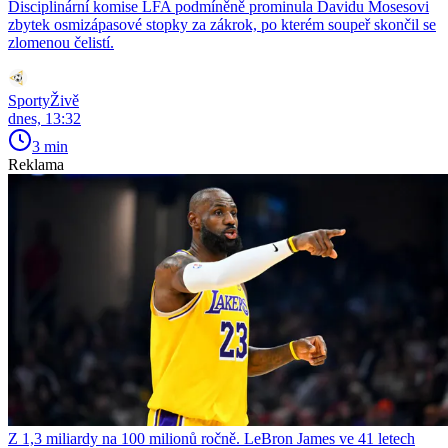
Disciplinární komise LFA podmíněně prominula Davidu Mosesovi
zbytek osmizápasové stopky za zákrok, po kterém soupeř skončil se
zlomenou čelistí.
SportyŽivě
dnes, 13:32
3 min
Reklama
Z 1,3 miliardy na 100 milionů ročně. LeBron James ve 41 letech