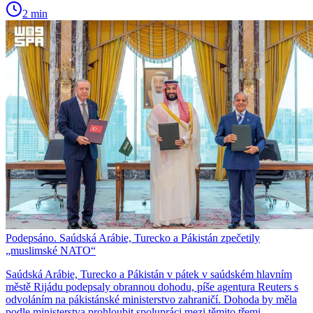
2 min
Podepsáno. Saúdská Arábie, Turecko a Pákistán zpečetily
„muslimské NATO“
Saúdská Arábie, Turecko a Pákistán v pátek v saúdském hlavním
městě Rijádu podepsaly obrannou dohodu, píše agentura Reuters s
odvoláním na pákistánské ministerstvo zahraničí. Dohoda by měla
podle ministerstva prohloubit spolupráci mezi těmito třemi