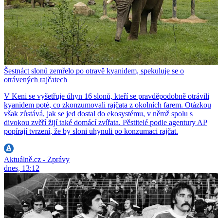
Šestnáct slonů zemřelo po otravě kyanidem, spekuluje se o
otrávených rajčatech
V Keni se vyšetřuje úhyn 16 slonů, kteří se pravděpodobně otrávili
kyanidem poté, co zkonzumovali rajčata z okolních farem. Otázkou
však zůstává, jak se jed dostal do ekosystému, v němž spolu s
divokou zvěří žijí také domácí zvířata. Pěstitelé podle agentury AP
popírají tvrzení, že by sloni uhynuli po konzumaci rajčat.
Aktuálně.cz - Zprávy
dnes, 13:12