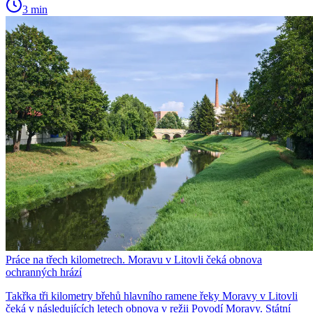
3 min
Práce na třech kilometrech. Moravu v Litovli čeká obnova
ochranných hrází
Takřka tři kilometry břehů hlavního ramene řeky Moravy v Litovli
čeká v následujících letech obnova v režii Povodí Moravy. Státní