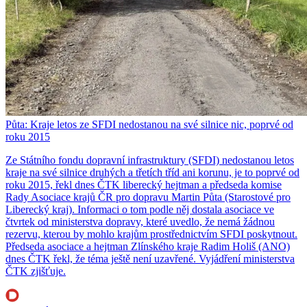
Půta: Kraje letos ze SFDI nedostanou na své silnice nic, poprvé od
roku 2015
Ze Státního fondu dopravní infrastruktury (SFDI) nedostanou letos
kraje na své silnice druhých a třetích tříd ani korunu, je to poprvé od
roku 2015, řekl dnes ČTK liberecký hejtman a předseda komise
Rady Asociace krajů ČR pro dopravu Martin Půta (Starostové pro
Liberecký kraj). Informaci o tom podle něj dostala asociace ve
čtvrtek od ministerstva dopravy, které uvedlo, že nemá žádnou
rezervu, kterou by mohlo krajům prostřednictvím SFDI poskytnout.
Předseda asociace a hejtman Zlínského kraje Radim Holiš (ANO)
dnes ČTK řekl, že téma ještě není uzavřené. Vyjádření ministerstva
ČTK zjišťuje.