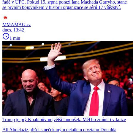
řadě v UFC. Pokud 15. srpna porazí Iana Machada Garryho, stane
se prvním bojovníkem v historii organizace se sérií 17 vítězství.
MMAMAG.cz
dnes, 13:42
1 min
Trump je prý Khabibův největší fanoušek. Měl ho zmínit i v knize
Ali Abdelaziz přišel s nečekaným detailem o vztahu Donalda