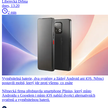
Liberecká Drbna
dnes, 13:20
2 min
Vyměnitelná baterie, dva systémy a žádný Android ani iOS. Němci
postavili mobil, který jde proti všemu, co znáte
Německá firma představila smartphone Plinius, který místo
Androidu s Googlem i místo iOS nabízí dvojici alternativních
systémů a vyměnitelnou baterii.