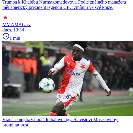
Trumpa k Khabibu Nurmagomedovovi. Podle známého manažera
měl americký prezident legendu UFC zmínit i ve své knize.
MMAMAG.cz
dnes, 13:34
1 min
Vrací se nejdražší hráč fotbalové ligy. Slávistovi Mosesovi byl
prominut trest