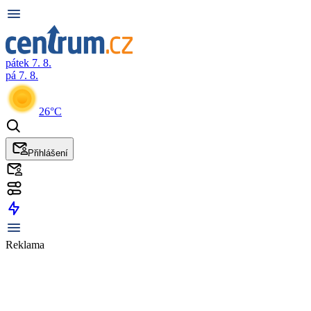
pátek 7. 8.
pá 7. 8.
26°C
Přihlášení
Reklama