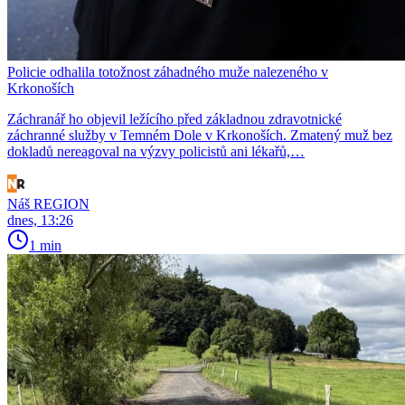
Policie odhalila totožnost záhadného muže nalezeného v
Krkonoších
Záchranář ho objevil ležícího před základnou zdravotnické
záchranné služby v Temném Dole v Krkonoších. Zmatený muž bez
dokladů nereagoval na výzvy policistů ani lékařů,…
Náš REGION
dnes, 13:26
1 min