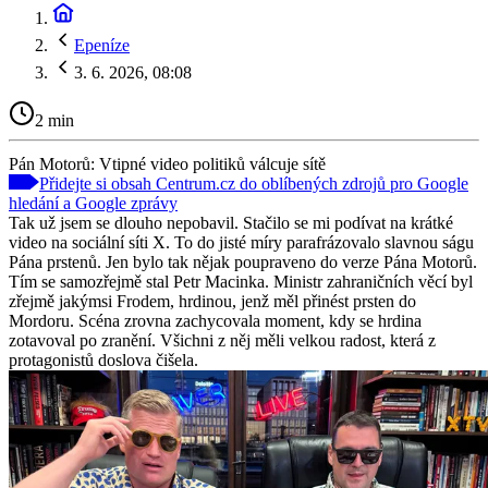
Epeníze
3. 6. 2026, 08:08
2 min
Pán Motorů: Vtipné video politiků válcuje sítě
Přidejte si obsah Centrum.cz do oblíbených zdrojů pro Google
hledání a Google zprávy
Tak už jsem se dlouho nepobavil. Stačilo se mi podívat na krátké
video na sociální síti X. To do jisté míry parafrázovalo slavnou ságu
Pána prstenů. Jen bylo tak nějak poupraveno do verze Pána Motorů.
Tím se samozřejmě stal Petr Macinka. Ministr zahraničních věcí byl
zřejmě jakýmsi Frodem, hrdinou, jenž měl přinést prsten do
Mordoru. Scéna zrovna zachycovala moment, kdy se hrdina
zotavoval po zranění. Všichni z něj měli velkou radost, která z
protagonistů doslova čišela.