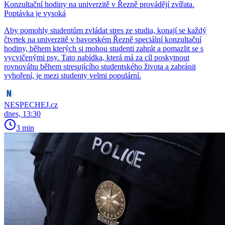
Konzultační hodiny na univerzitě v Řezně provádějí zvířata.
Poptávka je vysoká
Aby pomohly studentům zvládat stres ze studia, konají se každý
čtvrtek na univerzitě v bavorském Řezně speciální konzultační
hodiny, během kterých si mohou studenti zahrát a pomazlit se s
vycvičenými psy. Tato nabídka, která má za cíl poskytnout
rovnováhu během stresujícího studentského života a zabránit
vyhoření, je mezi studenty velmi populární.
NESPECHEJ.cz
dnes, 13:30
3 min