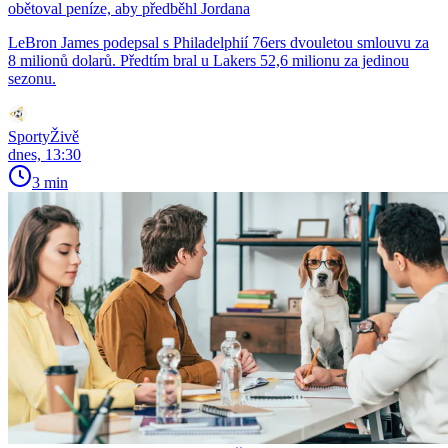
obětoval peníze, aby předběhl Jordana
LeBron James podepsal s Philadelphií 76ers dvouletou smlouvu za
8 milionů dolarů. Předtím bral u Lakers 52,6 milionu za jedinou
sezonu.
SportyŽivě
dnes, 13:30
3 min