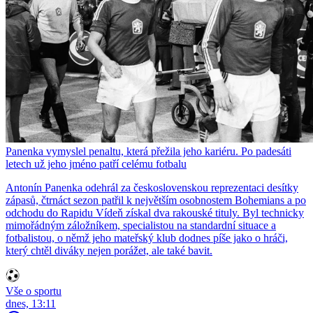
Panenka vymyslel penaltu, která přežila jeho kariéru. Po padesáti
letech už jeho jméno patří celému fotbalu
Antonín Panenka odehrál za československou reprezentaci desítky
zápasů, čtrnáct sezon patřil k největším osobnostem Bohemians a po
odchodu do Rapidu Vídeň získal dva rakouské tituly. Byl technicky
mimořádným záložníkem, specialistou na standardní situace a
fotbalistou, o němž jeho mateřský klub dodnes píše jako o hráči,
který chtěl diváky nejen porážet, ale také bavit.
Vše o sportu
dnes, 13:11