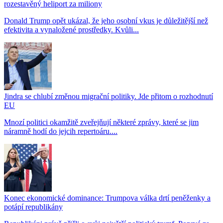
rozestavěný heliport za miliony
Donald Trump opět ukázal, že jeho osobní vkus je důležitější než
efektivita a vynaložené prostředky. Kvůli...
Jindra se chlubí změnou migrační politiky. Jde přitom o rozhodnutí
EU
Mnozí politici okamžitě zveřejňují některé zprávy, které se jim
náramně hodí do jejcih repertoáru....
Konec ekonomické dominance: Trumpova válka drtí peněženky a
potápí republikány