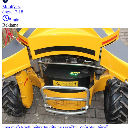
Mobify.cz
dnes, 13:18
5 min
Reklama
Dva muži kradli náhradní díly na sekačky. Způsobili téměř