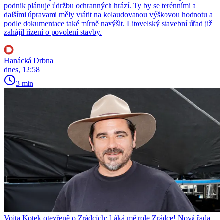
podnik plánuje údržbu ochranných hrází. Ty by se terénními a
dalšími úpravami měly vrátit na kolaudovanou výškovou hodnotu a
podle dokumentace také mírně navýšit. Litovelský stavební úřad již
zahájil řízení o povolení stavby.
Hanácká Drbna
dnes, 12:58
3 min
Vojta Kotek otevřeně o Zrádcích: Láká mě role Zrádce! Nová řada