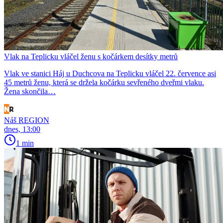
Vlak na Teplicku vláčel ženu s kočárkem desítky metrů
Vlak ve stanici Háj u Duchcova na Teplicku vláčel 22. července asi
45 metrů ženu, která se držela kočárku sevřeného dveřmi vlaku.
Žena skončila…
Náš REGION
dnes, 13:00
1 min