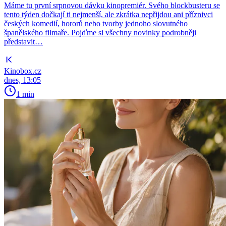
Máme tu první srpnovou dávku kinopremiér. Svého blockbusteru se
tento týden dočkají ti nejmenší, ale zkrátka nepřijdou ani příznivci
českých komedií, hororů nebo tvorby jednoho slovutného
španělského filmaře. Pojďme si všechny novinky podrobněji
představit…
Kinobox.cz
dnes, 13:05
1 min