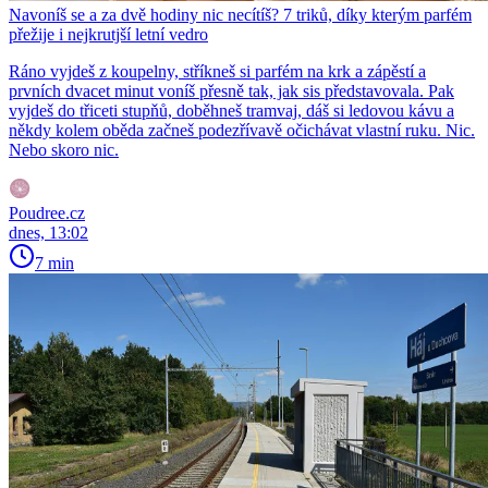
Navoníš se a za dvě hodiny nic necítíš? 7 triků, díky kterým parfém
přežije i nejkrutjší letní vedro
Ráno vyjdeš z koupelny, stříkneš si parfém na krk a zápěstí a
prvních dvacet minut voníš přesně tak, jak sis představovala. Pak
vyjdeš do třiceti stupňů, doběhneš tramvaj, dáš si ledovou kávu a
někdy kolem oběda začneš podezřívavě očichávat vlastní ruku. Nic.
Nebo skoro nic.
Poudree.cz
dnes, 13:02
7 min