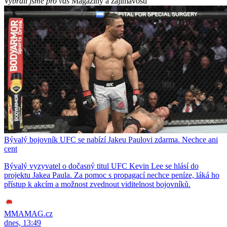
Vybrali jsme pro vás
Magazíny a zajímavosti
Bývalý bojovník UFC se nabízí Jakeu Paulovi zdarma. Nechce ani
cent
Bývalý vyzyvatel o dočasný titul UFC Kevin Lee se hlásí do
projektu Jakea Paula. Za pomoc s propagací nechce peníze, láká ho
přístup k akcím a možnost zvednout viditelnost bojovníků.
MMAMAG.cz
dnes, 13:49