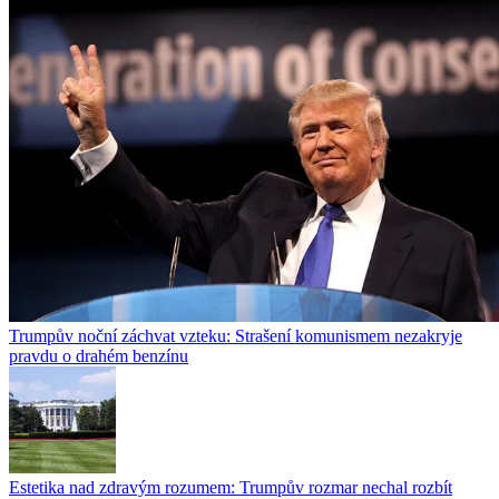
Trumpův noční záchvat vzteku: Strašení komunismem nezakryje
pravdu o drahém benzínu
Estetika nad zdravým rozumem: Trumpův rozmar nechal rozbít