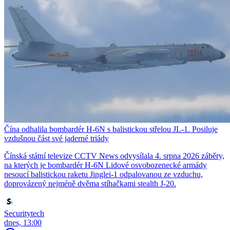
Čína odhalila bombardér H-6N s balistickou střelou JL-1. Posiluje
vzdušnou část své jaderné triády
Čínská státní televize CCTV News odvysílala 4. srpna 2026 záběry,
na kterých je bombardér H-6N Lidové osvobozenecké armády
nesoucí balistickou raketu Jinglei-1 odpalovanou ze vzduchu,
doprovázený nejméně dvěma stíhačkami stealth J-20.
Securitytech
dnes, 13:00