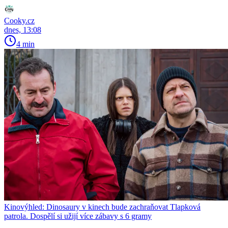
Cooky.cz
dnes, 13:08
4 min
Kinovýhled: Dinosaury v kinech bude zachraňovat Tlapková
patrola. Dospělí si užijí více zábavy s 6 gramy