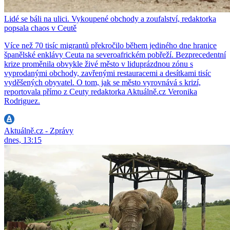
Lidé se báli na ulici. Vykoupené obchody a zoufalství, redaktorka
popsala chaos v Ceutě
Více než 70 tisíc migrantů překročilo během jediného dne hranice
španělské enklávy Ceuta na severoafrickém pobřeží. Bezprecedentní
krize proměnila obvykle živé město v liduprázdnou zónu s
vyprodanými obchody, zavřenými restauracemi a desítkami tisíc
vyděšených obyvatel. O tom, jak se město vyrovnává s krizí,
reportovala přímo z Ceuty redaktorka Aktuálně.cz Veronika
Rodriguez.
Aktuálně.cz - Zprávy
dnes, 13:15