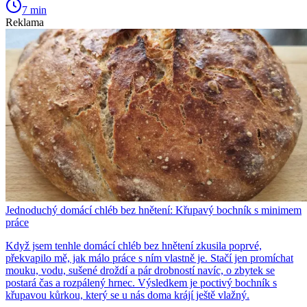
7 min
Reklama
Jednoduchý domácí chléb bez hnětení: Křupavý bochník s minimem
práce
Když jsem tenhle domácí chléb bez hnětení zkusila poprvé,
překvapilo mě, jak málo práce s ním vlastně je. Stačí jen promíchat
mouku, vodu, sušené droždí a pár drobností navíc, o zbytek se
postará čas a rozpálený hrnec. Výsledkem je poctivý bochník s
křupavou kůrkou, který se u nás doma krájí ještě vlažný.