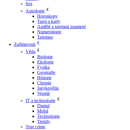
Sex
Astrologie
Horoskopy
Tarot a karty
Andělé a tajemná znamení
Numerologie
Tajemno
Zajímavosti
Věda
Biologie
Ekologie
Fyzika
Geografie
Historie
Chemie
Jazykověda
Vesmír
IT a technologie
Digital
Mobil
Technologie
Trendy
True crime