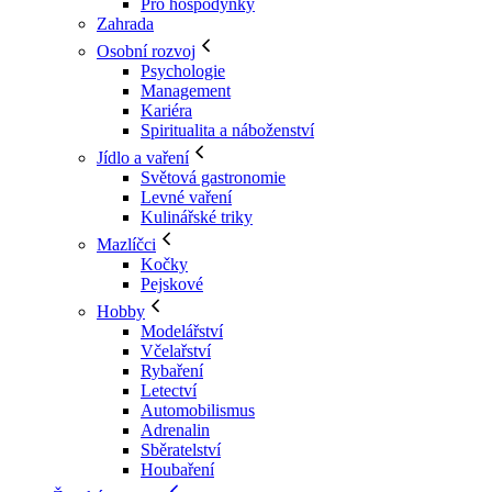
Pro hospodyňky
Zahrada
Osobní rozvoj
Psychologie
Management
Kariéra
Spiritualita a náboženství
Jídlo a vaření
Světová gastronomie
Levné vaření
Kulinářské triky
Mazlíčci
Kočky
Pejskové
Hobby
Modelářství
Včelařství
Rybaření
Letectví
Automobilismus
Adrenalin
Sběratelství
Houbaření