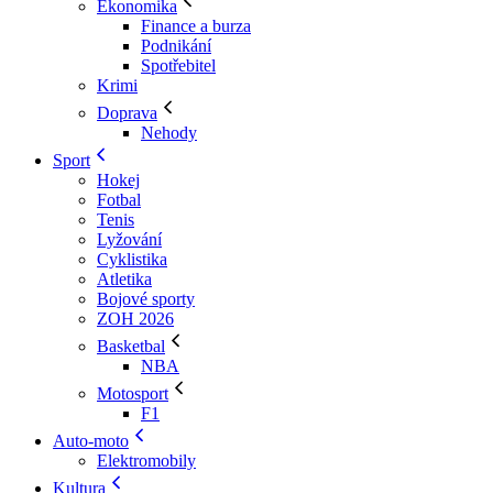
Ekonomika
Finance a burza
Podnikání
Spotřebitel
Krimi
Doprava
Nehody
Sport
Hokej
Fotbal
Tenis
Lyžování
Cyklistika
Atletika
Bojové sporty
ZOH 2026
Basketbal
NBA
Motosport
F1
Auto-moto
Elektromobily
Kultura