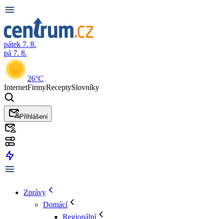
pátek 7. 8.
pá 7. 8.
26°C
Internet
Firmy
Recepty
Slovníky
Přihlášení
Zprávy
Domácí
Regionální