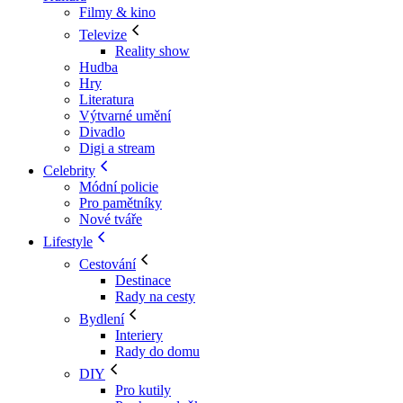
Filmy & kino
Televize
Reality show
Hudba
Hry
Literatura
Výtvarné umění
Divadlo
Digi a stream
Celebrity
Módní policie
Pro pamětníky
Nové tváře
Lifestyle
Cestování
Destinace
Rady na cesty
Bydlení
Interiery
Rady do domu
DIY
Pro kutily