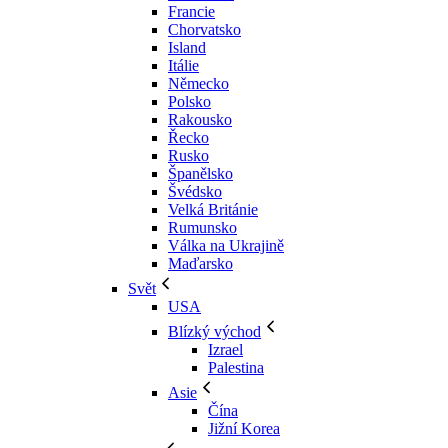
Francie
Chorvatsko
Island
Itálie
Německo
Polsko
Rakousko
Řecko
Rusko
Španělsko
Švédsko
Velká Británie
Rumunsko
Válka na Ukrajině
Maďarsko
Svět
USA
Blízký východ
Izrael
Palestina
Asie
Čína
Jižní Korea