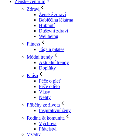
Ženské centrum
Zdraví
Ženské zdraví
Babiččina lékárna
Hubnutí
Duševní zdraví
Wellbeing
Fitness
Jóga a pilates
Módní trendy
Aktuální trendy
Doplňky
Krása
Péče o pleť
Péče o tělo
Vlasy
Nehty
Příběhy ze života
Inspirativní ženy
Rodina & komunita
Výchova
Přátelství
Vztahy