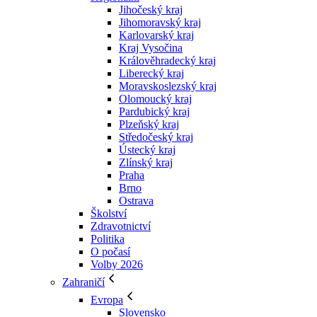
Jihočeský kraj
Jihomoravský kraj
Karlovarský kraj
Kraj Vysočina
Králověhradecký kraj
Liberecký kraj
Moravskoslezský kraj
Olomoucký kraj
Pardubický kraj
Plzeňský kraj
Středočeský kraj
Ústecký kraj
Zlínský kraj
Praha
Brno
Ostrava
Školství
Zdravotnictví
Politika
O počasí
Volby 2026
Zahraničí
Evropa
Slovensko