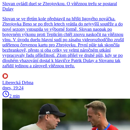
Slovan ovládl duel se Zbrojovkou. O vítěznou trefu se postaral
Dulay
Slovan se ve třetím kole představil na hřišti ligového nováčka.
Zbrojovka Brno se po třech letech vrátila do nejvyšší soutěže a do
nové sezony vstoupila ve výborné formě. Slovan naopak po
bojovném výkonu proti Teplicím chtěl znovu naskočit na vítěznou
vlnu. V úvodu duelu hlavní sudí po zásahu videorozhodčího zrušil
udělenou červenou kartu pro Zbrojovku. První půle tak skončila
bezbrankově, přesto si oba celky ve velmi náročném utkání
vypracovaly řadu příležitostí. Zlom přišel ve druhé půli, kdy se po
dlouhém vhazování dostal k hlavičce Patrik Dulay a Slovanu tak
zařídil jedinou a zároveň vítěznou trefu.
Liberecká Drbna
dnes, 19:24
2 min