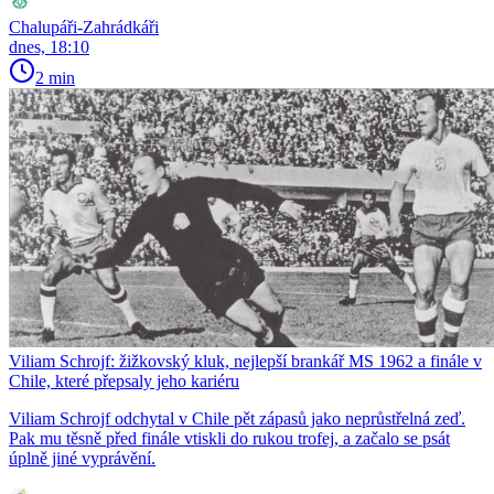
Chalupáři-Zahrádkáři
dnes, 18:10
2 min
Viliam Schrojf: žižkovský kluk, nejlepší brankář MS 1962 a finále v
Chile, které přepsaly jeho kariéru
Viliam Schrojf odchytal v Chile pět zápasů jako neprůstřelná zeď.
Pak mu těsně před finále vtiskli do rukou trofej, a začalo se psát
úplně jiné vyprávění.