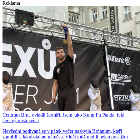
Reklama
Centrum Brna ovládli šermíři. Jsem jako Kung Fu Panda, řekl
čerstvý mistr světa
Nevšední podívaná se v pátek večer naskytla Brňanům, kteří
zamířili k Jakubskému náměstí. Vidět totiž mohli nejen prestižní