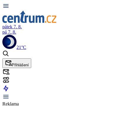
pátek 7. 8.
pá 7. 8.
21°C
Přihlášení
Reklama