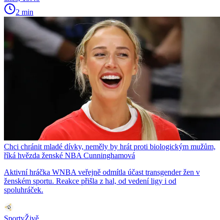
2 min
Chci chránit mladé dívky, neměly by hrát proti biologickým mužům,
říká hvězda ženské NBA Cunninghamová
Aktivní hráčka WNBA veřejně odmítla účast transgender žen v
ženském sportu. Reakce přišla z hal, od vedení ligy i od
spoluhráček.
SportyŽivě