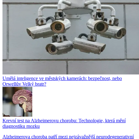
Umělá inteligence ve městských kamerách: bezpečnost, nebo
Orwellův Velký bratr?
Krevní test na Alzheimerovu chorobu: Technologie, která mění
diagnostiku mozku
Alzheimerova choroba patří mezi nejzávažnější neurodegenerativní