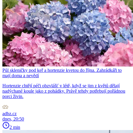
Půl skleničky pod keř a hortenzie kvetou do října. Zahrádkáři to
mají doma a nevědí
Hortenzie chtějí péči obzvlášť v létě, když se jim z květů dělají
nadýchané koule jako z pohádky. Právě tehdy potřebují pořádnou
porci živin.
adbz.cz
dnes, 20:50
2 min