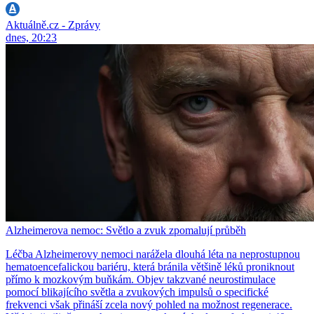
Aktuálně.cz - Zprávy
dnes, 20:23
Alzheimerova nemoc: Světlo a zvuk zpomalují průběh
Léčba Alzheimerovy nemoci narážela dlouhá léta na neprostupnou
hematoencefalickou bariéru, která bránila většině léků proniknout
přímo k mozkovým buňkám. Objev takzvané neurostimulace
pomocí blikajícího světla a zvukových impulsů o specifické
frekvenci však přináší zcela nový pohled na možnost regenerace.