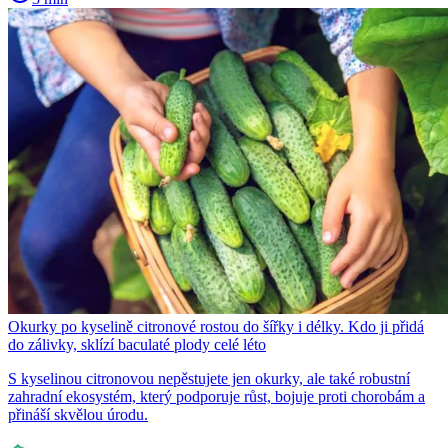
Okurky po kyselině citronové rostou do šířky i délky. Kdo ji přidá
do zálivky, sklízí baculaté plody celé léto
S kyselinou citronovou nepěstujete jen okurky, ale také robustní
zahradní ekosystém, který podporuje růst, bojuje proti chorobám a
přináší skvělou úrodu.