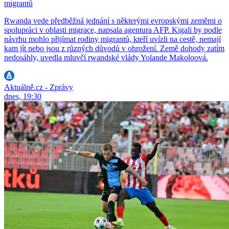
migrantů
Rwanda vede předběžná jednání s některými evropskými zeměmi o
spolupráci v oblasti migrace, napsala agentura AFP. Kigali by podle
návrhu mohlo přijímat rodiny migrantů, kteří uvízli na cestě, nemají
kam jít nebo jsou z různých důvodů v ohrožení. Země dohody zatím
nedosáhly, uvedla mluvčí rwandské vlády Yolande Makoloová.
Aktuálně.cz - Zprávy
dnes, 19:30