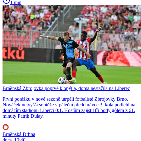
1 min
Brněnská Zbrojovka poprvé klopýtla, doma nestačila na Liberec
První porážku v nové sezoně utrpěli fotbalisté Zbrojovky Brno.
Nováček nejvyšší soutěže v páteční předehrávce 3. kola podlehl na
domácím stadionu Liberci 0:1. Hostům zajistil tři body gólem z 61.
minuty Patrik Dulay.
Brněnská Drbna
dnes, 19:40