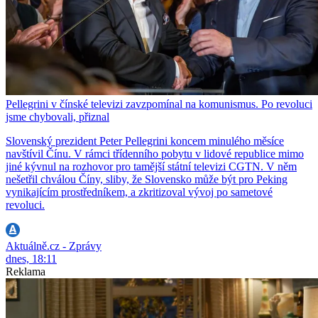
Pellegrini v čínské televizi zavzpomínal na komunismus. Po revoluci
jsme chybovali, přiznal
Slovenský prezident Peter Pellegrini koncem minulého měsíce
navštívil Čínu. V rámci třídenního pobytu v lidové republice mimo
jiné kývnul na rozhovor pro tamější státní televizi CGTN. V něm
nešetřil chválou Číny, sliby, že Slovensko může být pro Peking
vynikajícím prostředníkem, a zkritizoval vývoj po sametové
revoluci.
Aktuálně.cz - Zprávy
dnes, 18:11
Reklama