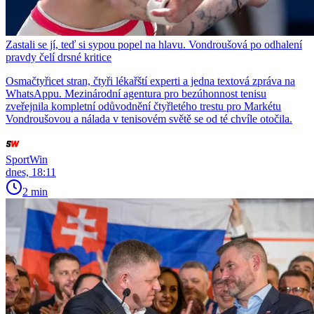
Zastali se jí, teď si sypou popel na hlavu. Vondroušová po odhalení
pravdy čelí drsné kritice
Osmačtyřicet stran, čtyři lékařští experti a jedna textová zpráva na
WhatsAppu. Mezinárodní agentura pro bezúhonnost tenisu
zveřejnila kompletní odůvodnění čtyřletého trestu pro Markétu
Vondroušovou a nálada v tenisovém světě se od té chvíle otočila.
SportWin
dnes, 18:11
2 min