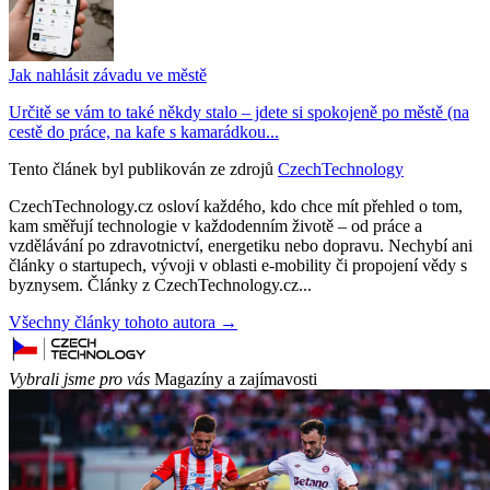
Jak nahlásit závadu ve městě
Určitě se vám to také někdy stalo – jdete si spokojeně po městě (na
cestě do práce, na kafe s kamarádkou...
Tento článek byl publikován ze zdrojů
CzechTechnology
CzechTechnology.cz osloví každého, kdo chce mít přehled o tom,
kam směřují technologie v každodenním životě – od práce a
vzdělávání po zdravotnictví, energetiku nebo dopravu. Nechybí ani
články o startupech, vývoji v oblasti e-mobility či propojení vědy s
byznysem. Články z CzechTechnology.cz...
Všechny články tohoto autora →
Vybrali jsme pro vás
Magazíny a zajímavosti