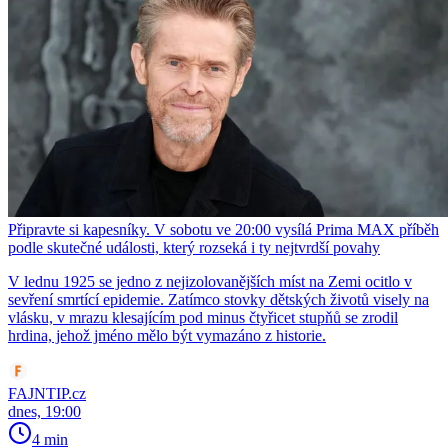
Připravte si kapesníky. V sobotu ve 20:00 vysílá Prima MAX příběh
podle skutečné události, který rozseká i ty nejtvrdší povahy
V lednu 1925 se jedno z nejizolovanějších míst na Zemi ocitlo v
sevření smrtící epidemie. Zatímco stovky dětských životů visely na
vlásku, v mrazu klesajícím pod minus čtyřicet stupňů se zrodil
hrdina, jehož jméno mělo být vymazáno z historie.
FAJNTIP.cz
dnes, 19:00
4 min