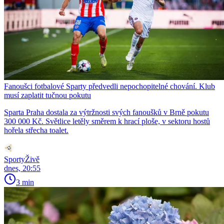
Fanoušci fotbalové Sparty předvedli nepochopitelné chování. Klub
musí zaplatit tučnou pokutu
Sparta Praha dostala za výtržnosti svých fanoušků v Brně pokutu
300 000 Kč. Světlice letěly směrem k hrací ploše, v sektoru hostů
hořela střecha toalet.
SportyŽivě
dnes, 20:55
3 min