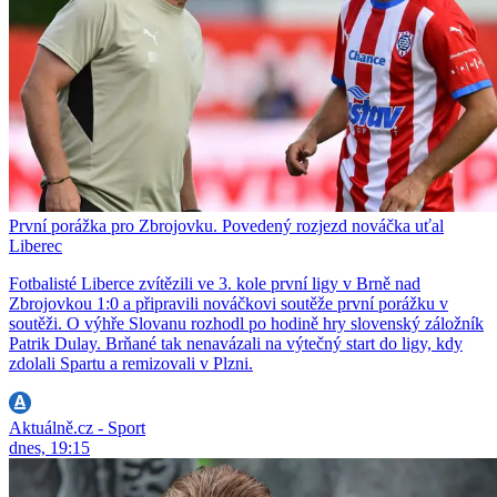
První porážka pro Zbrojovku. Povedený rozjezd nováčka uťal
Liberec
Fotbalisté Liberce zvítězili ve 3. kole první ligy v Brně nad
Zbrojovkou 1:0 a připravili nováčkovi soutěže první porážku v
soutěži. O výhře Slovanu rozhodl po hodině hry slovenský záložník
Patrik Dulay. Brňané tak nenavázali na výtečný start do ligy, kdy
zdolali Spartu a remizovali v Plzni.
Aktuálně.cz - Sport
dnes, 19:15