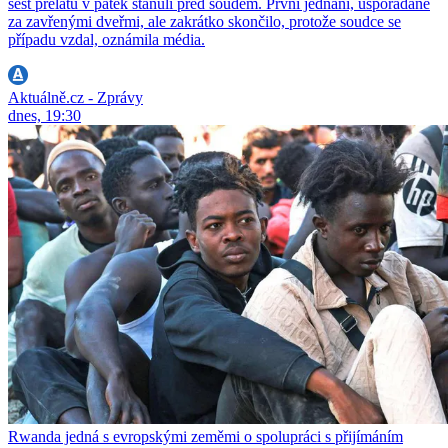
šest prelátů v pátek stanuli před soudem. První jednání, uspořádané
za zavřenými dveřmi, ale zakrátko skončilo, protože soudce se
případu vzdal, oznámila média.
Aktuálně.cz - Zprávy
dnes, 19:30
Rwanda jedná s evropskými zeměmi o spolupráci s přijímáním