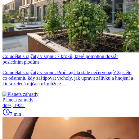
Co udělat s rajčaty v srpnu: 7 kroků, které pomohou dozrát
posledním plodům
Co udělat s rajčaty v srpnu: Proč rajčata stále nečervenají? Zjistěte,
co odstranit, kdy zaštipovat vrcholy, jak upravit zálivku a hnojení a
která zelená rajčata už můžete …
Planeta zahrady
dnes, 19:41
7 min