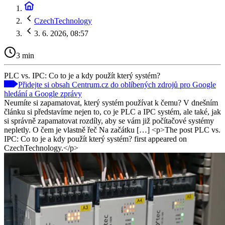
CzechTechnology
3. 6. 2026, 08:57
3 min
PLC vs. IPC: Co to je a kdy použít který systém?
Přidejte si obsah Centrum.cz do oblíbených zdrojů pro Google
hledání a Google zprávy
Neumíte si zapamatovat, který systém používat k čemu? V dnešním
článku si představíme nejen to, co je PLC a IPC systém, ale také, jak
si správně zapamatovat rozdíly, aby se vám již počítačové systémy
nepletly. O čem je vlastně řeč Na začátku […] <p>The post PLC vs.
IPC: Co to je a kdy použít který systém? first appeared on
CzechTechnology.</p>