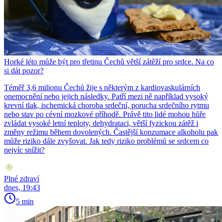
Horké léto může být pro třetinu Čechů větší zátěží pro srdce. Na co
si dát pozor?
Téměř 3,6 milionu Čechů žije s některým z kardiovaskulárních
onemocnění nebo jejich následky. Patří mezi ně například vysoký
krevní tlak, ischemická choroba srdeční, porucha srdečního rytmu
nebo stav po cévní mozkové příhodě. Právě tito lidé mohou hůře
zvládat vysoké letní teploty, dehydrataci, větší fyzickou zátěž i
změny režimu během dovolených. Častější konzumace alkoholu pak
může riziko dále zvyšovat. Jak tedy riziko problémů se srdcem co
nejvíc snížit?
Plné zdraví
dnes, 19:43
5 min