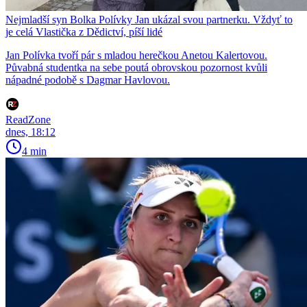
Nejmladší syn Bolka Polívky Jan ukázal svou partnerku. Vždyť to
je celá Vlastička z Dědictví, píší lidé
Jan Polívka tvoří pár s mladou herečkou Anetou Kalertovou.
Půvabná studentka na sebe poutá obrovskou pozornost kvůli
nápadné podobě s Dagmar Havlovou.
ReadZone
dnes, 18:12
4 min