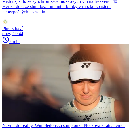
Vědci zjistili, že synchronizace mozkových vln na frekvenci 40
Hertzů dokáže stimulovat imunitní buňky v mozku k čištění
nebezpečných usazenin.
Plné zdraví
dnes, 19:44
2 min
Návrat do reality. Wimbledonská šampionka Nosková ztratila téměř