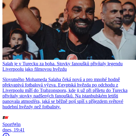
Salah je v Turecku za boha. Stovky fanoušků přivítaly legendu
Liverpoolu jako filmovou hvězdu
Slovutného Mohameda Salaha čeká nová a pro mnohé hodně
překvapivá fotbalová výzva. Egyptská hvězda po odchodu z
Liverpoolu míří do Trabzonsporu, kde ji už při příletu do Turecka
přivítaly stovky nadšených fanoušků. Na istanbulském letišti
panovala atmosféra, jaká se běžně pojí spíš s příjezdem světové
hudební hvězdy než fotbalisty.
SportWin
dnes, 19:41