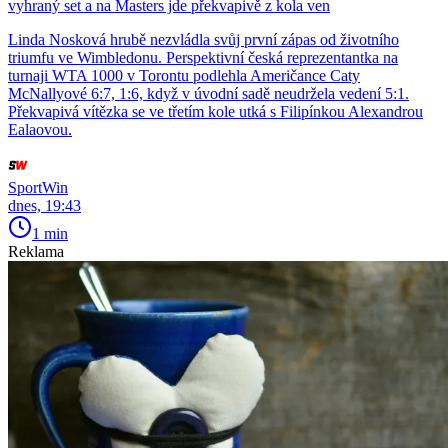
vyhraný set a na Masters jde překvapivě z kola ven
Linda Nosková hrubě nezvládla svůj první zápas od životního
triumfu ve Wimbledonu. Perspektivní česká reprezentantka na
turnaji WTA 1000 v Torontu podlehla Američance Caty
McNallyové 6:7, 1:6, když v úvodní sadě neudržela vedení 5:1.
Překvapivá vítězka se ve třetím kole utká s Filipínkou Alexandrou
Ealaovou.
SportWin
dnes, 19:43
1 min
Reklama