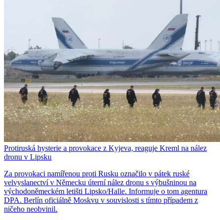
Protiruská hysterie a provokace z Kyjeva, reaguje Kreml na nález
dronu v Lipsku
Za provokaci namířenou proti Rusku označilo v pátek ruské
velvyslanectví v Německu úterní nález dronu s výbušninou na
východoněmeckém letišti Lipsko/Halle. Informuje o tom agentura
DPA. Berlín oficiálně Moskvu v souvislosti s tímto případem z
ničeho neobvinil.