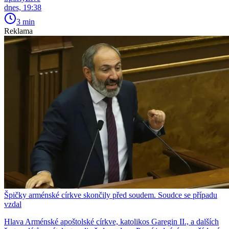
dnes, 19:38
3 min
Reklama
Špičky arménské církve skončily před soudem. Soudce se případu
vzdal
Hlava Arménské apoštolské církve, katolikos Garegin II., a dalších