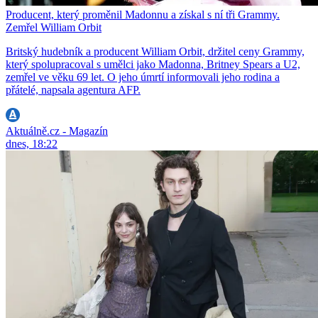
Producent, který proměnil Madonnu a získal s ní tři Grammy.
Zemřel William Orbit
Britský hudebník a producent William Orbit, držitel ceny Grammy,
který spolupracoval s umělci jako Madonna, Britney Spears a U2,
zemřel ve věku 69 let. O jeho úmrtí informovali jeho rodina a
přátelé, napsala agentura AFP.
Aktuálně.cz - Magazín
dnes, 18:22