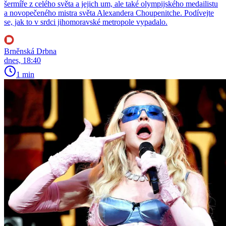
šermíře z celého světa a jejich um, ale také olympijského medailistu
a novopečeného mistra světa Alexandera Choupenitche. Podívejte
se, jak to v srdci jihomoravské metropole vypadalo.
Brněnská Drbna
dnes, 18:40
1 min