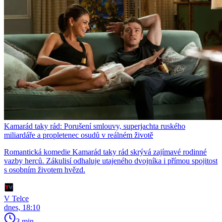
Kamarád taky rád: Porušení smlouvy, superjachta ruského
miliardáře a propletenec osudů v reálném životě
Romantická komedie Kamarád taky rád skrývá zajímavé rodinné
vazby herců. Zákulisí odhaluje utajeného dvojníka i přímou spojitost
s osobním životem hvězd.
V Telce
dnes, 18:10
3 min