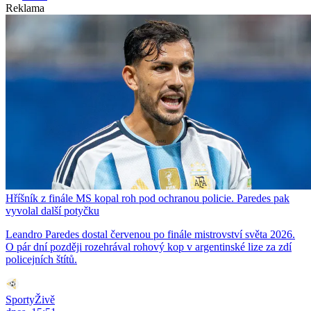
Reklama
Hříšník z finále MS kopal roh pod ochranou policie. Paredes pak
vyvolal další potyčku
Leandro Paredes dostal červenou po finále mistrovství světa 2026.
O pár dní později rozehrával rohový kop v argentinské lize za zdí
policejních štítů.
SportyŽivě