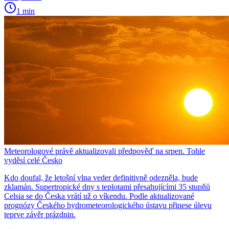
1 min
Meteorologové právě aktualizovali předpověď na srpen. Tohle
vyděsí celé Česko
Kdo doufal, že letošní vlna veder definitivně odezněla, bude
zklamán. Supertropické dny s teplotami přesahujícími 35 stupňů
Celsia se do Česka vrátí už o víkendu. Podle aktualizované
prognózy Českého hydrometeorologického ústavu přinese úlevu
teprve závěr prázdnin.