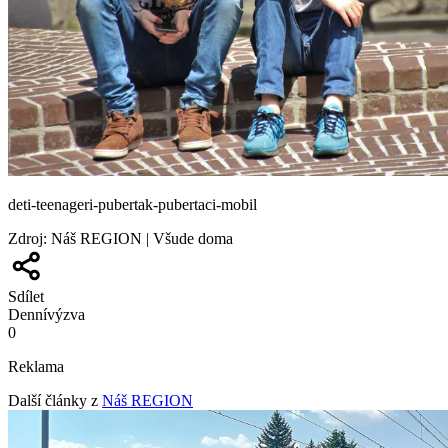
deti-teenageri-pubertak-pubertaci-mobil
Zdroj
:
Náš REGION | Všude doma
Sdílet
Denní
výzva
0
Reklama
Další články z
Náš REGION