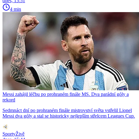
dnes, 15:51
4 min
Messi zahájil léčbu po prohraném finále MS. Dva parádní góly a
rekord
Sedmnáct dní po prohraném finále mistrovství světa vstřelil Lionel
Messi dva góly a stal se historicky nejlepším střelcem Leagues Cup.
SportyŽivě