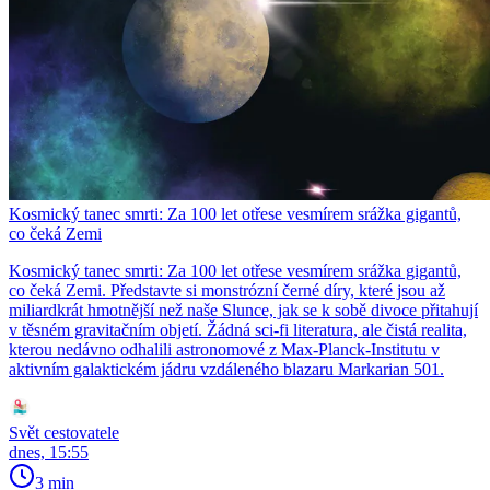
Kosmický tanec smrti: Za 100 let otřese vesmírem srážka gigantů,
co čeká Zemi
Kosmický tanec smrti: Za 100 let otřese vesmírem srážka gigantů,
co čeká Zemi. Představte si monstrózní černé díry, které jsou až
miliardkrát hmotnější než naše Slunce, jak se k sobě divoce přitahují
v těsném gravitačním objetí. Žádná sci-fi literatura, ale čistá realita,
kterou nedávno odhalili astronomové z Max-Planck-Institutu v
aktivním galaktickém jádru vzdáleného blazaru Markarian 501.
Svět cestovatele
dnes, 15:55
3 min