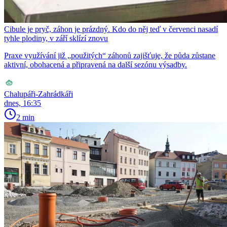
Cibule je pryč, záhon je prázdný. Kdo do něj teď v červenci nasadí
tyhle plodiny, v září sklízí znovu
Praxe využívání již „použitých“ záhonů zajišťuje, že půda zůstane
aktivní, obohacená a připravená na další sezónu výsadby.
Chalupáři-Zahrádkáři
dnes, 16:35
2 min