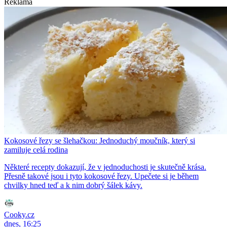
Reklama
Kokosové řezy se šlehačkou: Jednoduchý moučník, který si
zamiluje celá rodina
Některé recepty dokazují, že v jednoduchosti je skutečně krása.
Přesně takové jsou i tyto kokosové řezy. Upečete si je během
chvilky hned teď a k nim dobrý šálek kávy.
Cooky.cz
dnes, 16:25