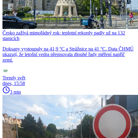
Česko zažívá mimořádný rok: teplotní rekordy padly už na 132
stanicích
Doksany vystoupaly na 41,9 °C a Strážnice na 41 °C. Data ČHMÚ
ukazují, že letošní vedra přepisovala dlouhé řady měření napříč
zemí.
Trendy svět
dnes, 15:58
3 min