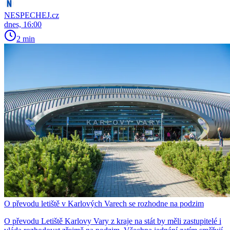
NESPECHEJ.cz
dnes, 16:00
2 min
O převodu letiště v Karlových Varech se rozhodne na podzim
O převodu Letiště Karlovy Vary z kraje na stát by měli zastupitelé i