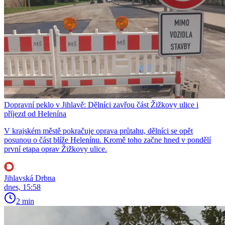
Dopravní peklo v Jihlavě: Dělníci zavřou část Žižkovy ulice i
příjezd od Helenína
V krajském městě pokračuje oprava průtahu, dělníci se opět
posunou o část blíže Helenínu. Kromě toho začne hned v pondělí
první etapa oprav Žižkovy ulice.
Jihlavská Drbna
dnes, 15:58
2 min