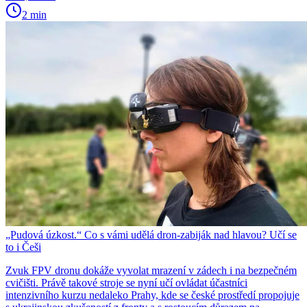
2 min
„Pudová úzkost.“ Co s vámi udělá dron-zabiják nad hlavou? Učí se
to i Češi
Zvuk FPV dronu dokáže vyvolat mrazení v zádech i na bezpečném
cvičišti. Právě takové stroje se nyní učí ovládat účastníci
intenzivního kurzu nedaleko Prahy, kde se české prostředí propojuje