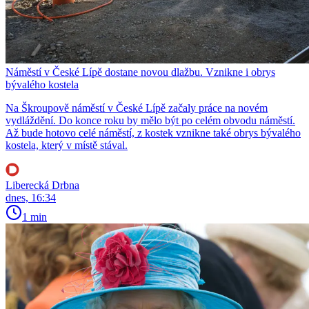
Náměstí v České Lípě dostane novou dlažbu. Vznikne i obrys
bývalého kostela
Na Škroupově náměstí v České Lípě začaly práce na novém
vydláždění. Do konce roku by mělo být po celém obvodu náměstí.
Až bude hotovo celé náměstí, z kostek vznikne také obrys bývalého
kostela, který v místě stával.
Liberecká Drbna
dnes, 16:34
1 min