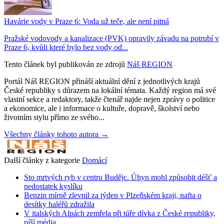
Havárie vody v Praze 6: Voda už teče, ale není pitná
Pražské vodovody a kanalizace (PVK) opravily závadu na potrubí v
Praze 6, kvůli které bylo bez vody od...
Tento článek byl publikován ze zdrojů
Náš REGION
Portál Náš REGION přináší aktuální dění z jednotlivých krajů
České republiky s důrazem na lokální témata. Každý region má své
vlastní sekce a redaktory, takže čtenář najde nejen zprávy o politice
a ekonomice, ale i informace o kultuře, dopravě, školství nebo
životním stylu přímo ze svého...
Všechny články tohoto autora →
Další články z kategorie
Domácí
Sto mrtvých ryb v centru Budějc. Úhyn mohl způsobit déšť a
nedostatek kyslíku
Benzin mírně zlevnil za týden v Plzeňském kraji, nafta o
desítky haléřů zdražila
V italských Alpách zemřela při túře dívka z České republiky,
píší média