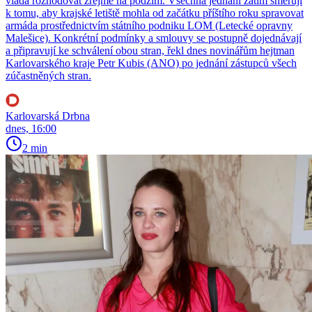
vláda rozhodovat zřejmě na podzim. Všechna jednání zatím směřují
k tomu, aby krajské letiště mohla od začátku příštího roku spravovat
armáda prostřednictvím státního podniku LOM (Letecké opravny
Malešice). Konkrétní podmínky a smlouvy se postupně dojednávají
a připravují ke schválení obou stran, řekl dnes novinářům hejtman
Karlovarského kraje Petr Kubis (ANO) po jednání zástupců všech
zúčastněných stran.
Karlovarská Drbna
dnes, 16:00
2 min