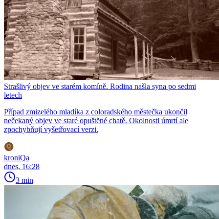
Strašlivý objev ve starém komíně. Rodina našla syna po sedmi
letech
Případ zmizelého mladíka z coloradského městečka ukončil
nečekaný objev ve staré opuštěné chatě. Okolnosti úmrtí ale
zpochybňují vyšetřovací verzi.
kroniQa
dnes, 16:28
3 min