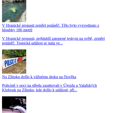
V Hranické propasti zemřel potápěč. Tělo bylo vyzvednuto z
hloubky 186 metrů
V Hranické propasti, nejhlubší zatopené jeskyni na světě, zemřel
potápěč. Tragická událost se stala ve...
Na Zlínsku došlo k vážnému útoku na člověka
Policisté v noci na středu zasahovali v Újezdu u Valašských
Klobouk na Zlínsku, kde došlo k události, při...