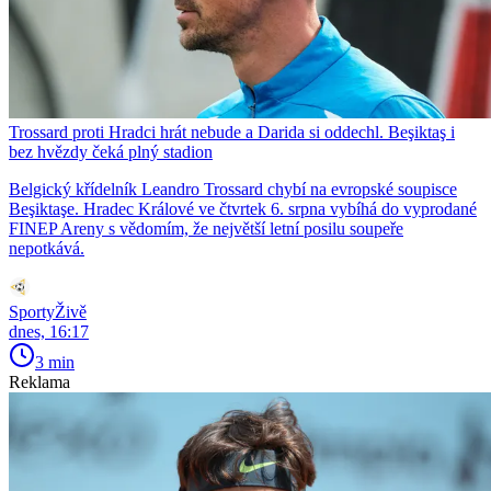
Trossard proti Hradci hrát nebude a Darida si oddechl. Beşiktaş i
bez hvězdy čeká plný stadion
Belgický křídelník Leandro Trossard chybí na evropské soupisce
Beşiktaşe. Hradec Králové ve čtvrtek 6. srpna vybíhá do vyprodané
FINEP Areny s vědomím, že největší letní posilu soupeře
nepotkává.
SportyŽivě
dnes, 16:17
3 min
Reklama