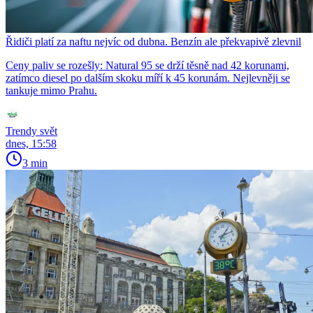
Řidiči platí za naftu nejvíc od dubna. Benzín ale překvapivě zlevnil
Ceny paliv se rozešly: Natural 95 se drží těsně nad 42 korunami,
zatímco diesel po dalším skoku míří k 45 korunám. Nejlevněji se
tankuje mimo Prahu.
Trendy svět
dnes, 15:58
3 min