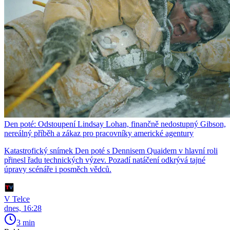
Den poté: Odstoupení Lindsay Lohan, finančně nedostupný Gibson,
nereálný příběh a zákaz pro pracovníky americké agentury
Katastrofický snímek Den poté s Dennisem Quaidem v hlavní roli
přinesl řadu technických výzev. Pozadí natáčení odkrývá tajné
úpravy scénáře i posměch vědců.
V Telce
dnes, 16:28
3 min