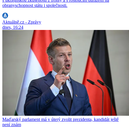
s ukrajinskou zkušeností z fronty a s rostoucím důrazem na
obranyschopnost státu i společnosti.
Aktuálně.cz - Zprávy
dnes, 16:24
Maďarský parlament má v úterý zvolit prezidenta, kandidát ještě
není znám