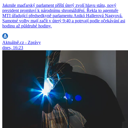
Jakmile maďarský parlament příští úterý zvolí hlavu státu, nový
prezident promluví k národnímu shromáždění. Řekla to agentuře
MTI úřadující předsedkyně parlamentu Anikó Hallerová Nagyová.
Samotné volby mají začít v úterý 9:40 a potrvají podle očekávání asi
hodinu až půldruhé hodiny.
Aktuálně.cz - Zprávy
dnes, 16:23