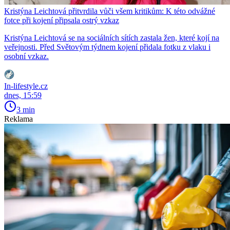
Kristýna Leichtová přitvrdila vůči všem kritikům: K této odvážné
fotce při kojení připsala ostrý vzkaz
Kristýna Leichtová se na sociálních sítích zastala žen, které kojí na
veřejnosti. Před Světovým týdnem kojení přidala fotku z vlaku i
osobní vzkaz.
In-lifestyle.cz
dnes, 15:59
3 min
Reklama