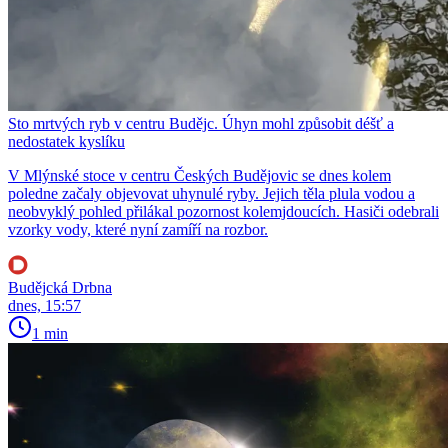
Sto mrtvých ryb v centru Budějc. Úhyn mohl způsobit déšť a
nedostatek kyslíku
V Mlýnské stoce v centru Českých Budějovic se dnes kolem
poledne začaly objevovat uhynulé ryby. Jejich těla plula vodou a
neobvyklý pohled přilákal pozornost kolemjdoucích. Hasiči odebrali
vzorky vody, které nyní zamíří na rozbor.
Budějcká Drbna
dnes, 15:57
1 min