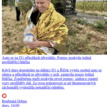
Auto se na D1 několikrát převrátilo. Pomoc poskytla jediná
projíždějící řidička
Když dnes dopoledne na dálnici D1 u Říček vyjelo osobní auto ze
silnice a několikrát se převrátilo v poli, zastavila pouze jediná
řidička. Zraněnému muži poskytla první pomoc, zatímco ostatní
vozy projížděly dál. Za svou pohotovost si od jihomoravských
záchranářů vysloužila netradiční odměnu.
Brněnská Drbna
dnes, 16:00