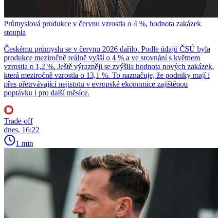
Průmyslová produkce v červnu vzrostla o 4 %, hodnota zakázek
stoupla
Českému průmyslu se v červnu 2026 dařilo. Podle údajů ČSÚ byla
produkce meziročně reálně vyšší o 4 % a ve srovnání s květnem
vzrostla o 1,2 %. Ještě výrazněji se zvýšila hodnota nových zakázek,
která meziročně vzrostla o 13,1 %. To naznačuje, že podniky mají i
přes přetrvávající nejistotu v evropské ekonomice zajištěnou
poptávku i pro další měsíce.
Trade-off
dnes, 16:22
1 min