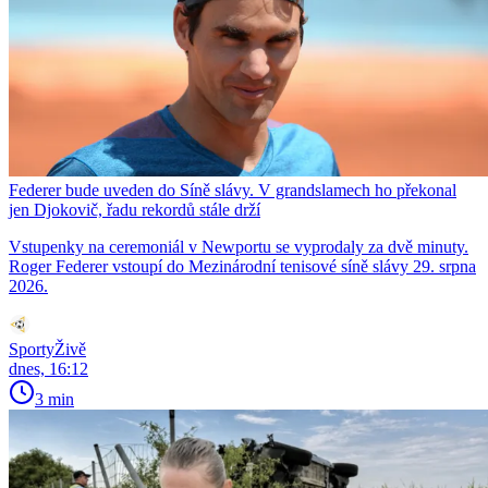
Federer bude uveden do Síně slávy. V grandslamech ho překonal
jen Djokovič, řadu rekordů stále drží
Vstupenky na ceremoniál v Newportu se vyprodaly za dvě minuty.
Roger Federer vstoupí do Mezinárodní tenisové síně slávy 29. srpna
2026.
SportyŽivě
dnes, 16:12
3 min