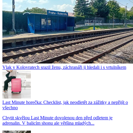
Vlak v Kolovratech srazil ženu, záchranáři ji hledali i s vrtulníkem
Last Minute horečka: Checklist, jak neodletět za zážitky a nepřijít o
všechno
Chytit skvělou Last Minute dovolenou den před odletem je
adrenalin. V balicím shonu ale většina mladých...