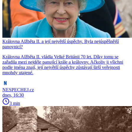
Královna Alžběta II. a její největší úspěchy. Byla nejúspěšnější
panovnicí?
Královna Alžběta II. vládla Velké Británii 70 let. Díky tomu se
zařadila mezi nejdéle panující krále a královny. Ačkoliv ji všichni
podle jména znají, její největší úspěchy zůstávají širší veřejnosti
mnohdy utajené.
NESPECHEJ.cz
dnes, 16:30
3 min