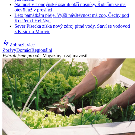
Na most v Londýnské osadili obří nosníky. Řidičům se má
otevřít už v prosinci
Léto památkám přeje. Vyšší návštěvnost má zoo, Čechy pod
Kosířem i Helfštýn
Sever Písecka získá nový zdroj pitné vody. Staví se vodovod
z Krsic do Mirovic
Zobrazit více
Zprávy
Domácí
Regionální
Vybrali jsme pro vás
Magazíny a zajímavosti