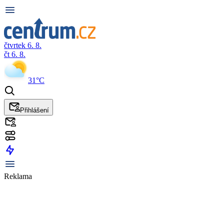
čtvrtek 6. 8.
čt 6. 8.
31°C
Přihlášení
Reklama