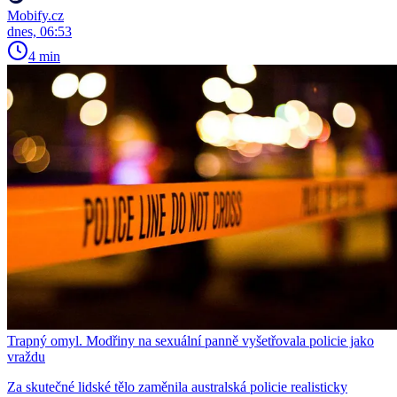
Mobify.cz
dnes, 06:53
4 min
Trapný omyl. Modřiny na sexuální panně vyšetřovala policie jako
vraždu
Za skutečné lidské tělo zaměnila australská policie realisticky