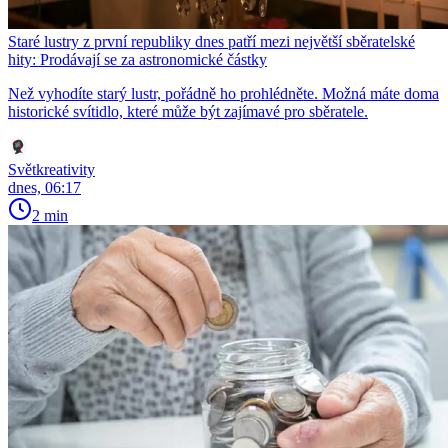
Staré lustry z první republiky dnes patří mezi největší sběratelské
hity: Prodávají se za astronomické částky
Než vyhodíte starý lustr, pořádně ho prohlédněte. Možná máte doma
historické svítidlo, které může být zajímavé pro sběratele.
Světkreativity
dnes, 06:17
2 min