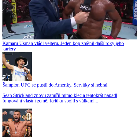
Kamaru Usman vládl velteru. Jeden kop změnil další roky jeho
kariéry
Šampion UFC se pustil do Ameriky. Servítky si nebral
Sean Strickland znovu zamířil mimo klec a tentokrát napadl
fungování vlastní země. Kritiku spojil s válkami...