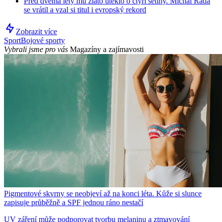
Před dvěma lety mu zlato uteklo o čtyři setiny. Michal Rada
se vrátil a vzal si titul i evropský rekord
Zobrazit více
Sport
Bojové sporty
Vybrali jsme pro vás
Magazíny a zajímavosti
Pigmentové skvrny se neobjeví až na konci léta. Kůže si slunce
zapisuje průběžně a SPF jednou ráno nestačí
UV záření může podporovat tvorbu melaninu a ztmavování