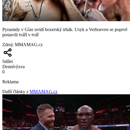
Pyramidy v Gíze uvidí boxerský trhák. Usyk a Verhoeven se poprvé
postavili tváří v tvář
Zdroj
:
MMAMAG.cz
Sdílet
Denní
výzva
0
Reklama
Další články z
MMAMAG.cz