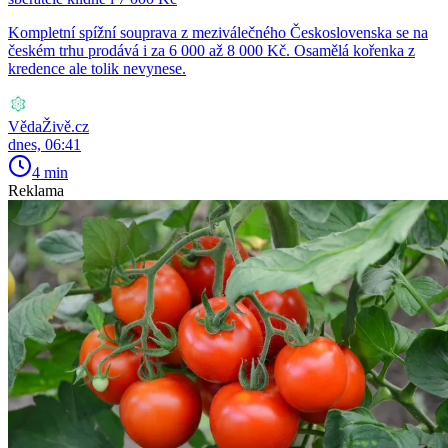
Kompletní spížní souprava z meziválečného Československa se na
českém trhu prodává i za 6 000 až 8 000 Kč. Osamělá kořenka z
kredence ale tolik nevynese.
VědaŽivě.cz
dnes, 06:41
4 min
Reklama