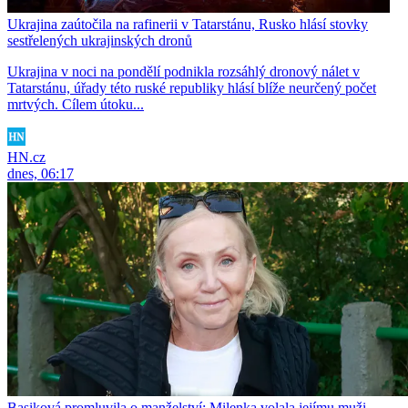
Ukrajina zaútočila na rafinerii v Tatarstánu, Rusko hlásí stovky
sestřelených ukrajinských dronů
Ukrajina v noci na pondělí podnikla rozsáhlý dronový nálet v
Tatarstánu, úřady této ruské republiky hlásí blíže neurčený počet
mrtvých. Cílem útoku...
HN.cz
dnes, 06:17
Basiková promluvila o manželství: Milenka volala jejímu muži