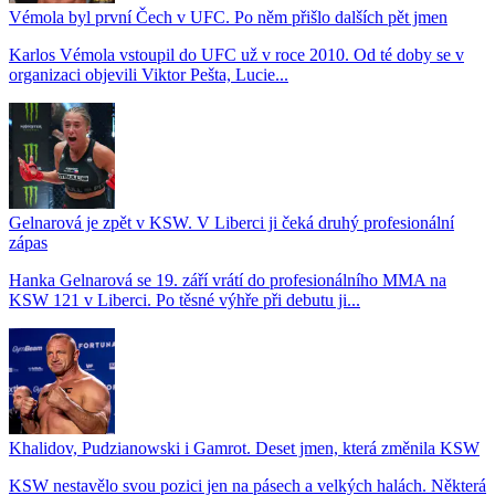
Vémola byl první Čech v UFC. Po něm přišlo dalších pět jmen
Karlos Vémola vstoupil do UFC už v roce 2010. Od té doby se v
organizaci objevili Viktor Pešta, Lucie...
Gelnarová je zpět v KSW. V Liberci ji čeká druhý profesionální
zápas
Hanka Gelnarová se 19. září vrátí do profesionálního MMA na
KSW 121 v Liberci. Po těsné výhře při debutu ji...
Khalidov, Pudzianowski i Gamrot. Deset jmen, která změnila KSW
KSW nestavělo svou pozici jen na pásech a velkých halách. Některá