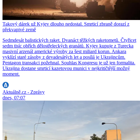
Takový dárek už Kyjev dlouho nedostal. Smrticí zbraně dorazí z
překvapivé země
Sedmdesát balistických raket. Dvanáct těžkých raketometů. Čtyřicet
sedm tisíc obřích dělostřeleckých granátů. Kyjev kupuje z Turecka
masivní arzenál americké výroby za šest miliard korun. Ankara
vyklízí staré zásoby z devadesátých let a posílá je Ukrajincům.
Pentagon transakci požehnal. Souhlas Kongresu je už jen formalita.
Ukrajina dostane smrticí kazetovou munici v nejkritičtější možný
moment.
Aktuálně.cz - Zprávy
dnes, 07:07