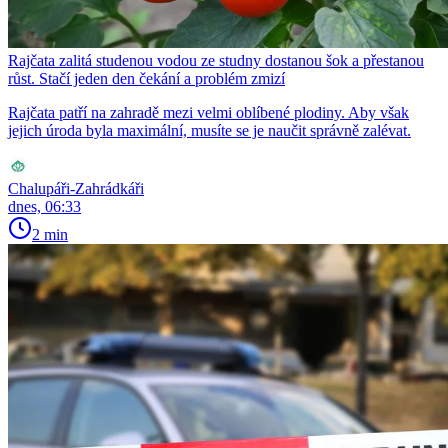
Rajčata zalitá studenou vodou ze studny dostanou šok a přestanou
růst. Stačí jeden den čekání a problém zmizí
Rajčata patří na zahradě mezi velmi oblíbené plodiny. Aby však
jejich úroda byla maximální, musíte se je naučit správně zalévat.
Chalupáři-Zahrádkáři
dnes, 06:33
2 min