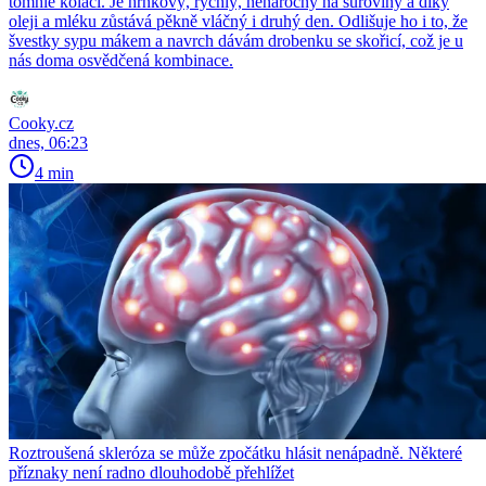
tomhle koláči. Je hrnkový, rychlý, nenáročný na suroviny a díky
oleji a mléku zůstává pěkně vláčný i druhý den. Odlišuje ho i to, že
švestky sypu mákem a navrch dávám drobenku se skořicí, což je u
nás doma osvědčená kombinace.
Cooky.cz
dnes, 06:23
4 min
Roztroušená skleróza se může zpočátku hlásit nenápadně. Některé
příznaky není radno dlouhodobě přehlížet