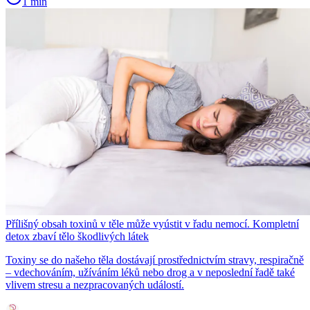
1 min
Přílišný obsah toxinů v těle může vyústit v řadu nemocí. Kompletní
detox zbaví tělo škodlivých látek
Toxiny se do našeho těla dostávají prostřednictvím stravy, respiračně
– vdechováním, užíváním léků nebo drog a v neposlední řadě také
vlivem stresu a nezpracovaných událostí.