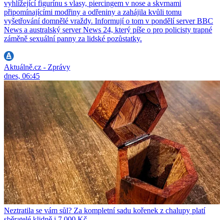
vyhlížející figurínu s vlasy, piercingem v nose a skvrnami
připomínajícími modřiny a odřeniny a zahájila kvůli tomu
vyšetřování domnělé vraždy. Informují o tom v pondělí server BBC
News a australský server News 24, který píše o pro policisty trapné
záměně sexuální panny za lidské pozůstatky.
Aktuálně.cz - Zprávy
dnes, 06:45
Neztratila se vám sůl? Za kompletní sadu kořenek z chalupy platí
sběratelé klidně i 7 000 Kč