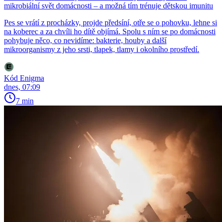
mikrobiální svět domácnosti – a možná tím trénuje dětskou imunitu
Pes se vrátí z procházky, projde předsíní, otře se o pohovku, lehne si
na koberec a za chvíli ho dítě objímá. Spolu s ním se po domácnosti
pohybuje něco, co nevidíme: bakterie, houby a další
mikroorganismy z jeho srsti, tlapek, tlamy i okolního prostředí.
Kód Enigma
dnes, 07:09
7 min