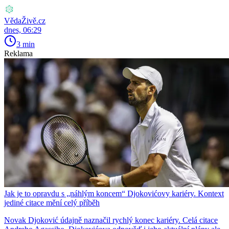
VědaŽivě.cz
dnes, 06:29
3 min
Reklama
Jak je to opravdu s „náhlým koncem“ Djokovićovy kariéry. Kontext
jediné citace mění celý příběh
Novak Djoković údajně naznačil rychlý konec kariéry. Celá citace