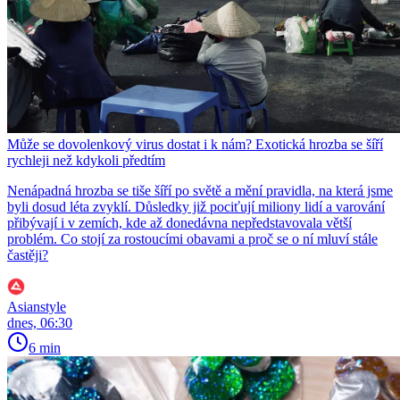
Může se dovolenkový virus dostat i k nám? Exotická hrozba se šíří
rychleji než kdykoli předtím
Nenápadná hrozba se tiše šíří po světě a mění pravidla, na která jsme
byli dosud léta zvyklí. Důsledky již pociťují miliony lidí a varování
přibývají i v zemích, kde až donedávna nepředstavovala větší
problém. Co stojí za rostoucími obavami a proč se o ní mluví stále
častěji?
Asianstyle
dnes, 06:30
6 min