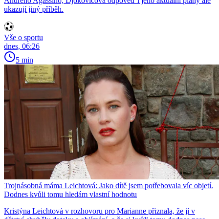
Andreho Agassiho, Djokovićova odpověď i jeho aktuální plány ale
ukazují jiný příběh.
Vše o sportu
dnes, 06:26
5 min
Trojnásobná máma Leichtová: Jako dítě jsem potřebovala víc objetí.
Dodnes kvůli tomu hledám vlastní hodnotu
Kristýna Leichtová v rozhovoru pro Marianne přiznala, že jí v