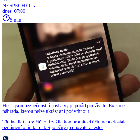
NESPECHEJ.cz
dnes, 07:00
5 min
Hesla jsou bezpečnostní past a vy je pořád používáte. Existuje
náhrada, kterou nelze ukrást ani podvrhnout
Třetina lidí na světě loni zažila kompromitaci účtu nebo dostala
oznámení o úniku dat. Společný jmenovatel: heslo.