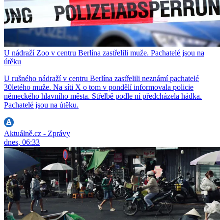
U nádraží Zoo v centru Berlína zastřelili muže. Pachatelé jsou na
útěku
U rušného nádraží v centru Berlína zastřelili neznámí pachatelé
30letého muže. Na síti X o tom v pondělí informovala policie
německého hlavního města. Střelbě podle ní předcházela hádka.
Pachatelé jsou na útěku.
Aktuálně.cz - Zprávy
dnes, 06:33