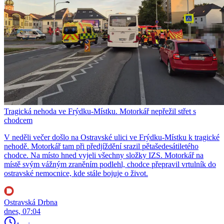
Tragická nehoda ve Frýdku-Místku. Motorkář nepřežil střet s
chodcem
V neděli večer došlo na Ostravské ulici ve Frýdku-Místku k tragické
nehodě. Motorkář tam při předjíždění srazil pětašedesátiletého
chodce. Na místo hned vyjeli všechny složky IZS. Motorkář na
místě svým vážným zraněním podlehl, chodce přepravil vrtulník do
ostravské nemocnice, kde stále bojuje o život.
Ostravská Drbna
dnes, 07:04