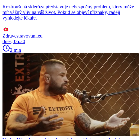
Roztroušená skleróza představuje nebezpečný problém, který může
mít vážný vliv na váš život. Pokud se objeví příznaky, raději
vyhledejte lékaře.
Zdravestravovani.eu
dnes, 06:20
2 min