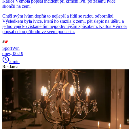
Karlos Vémola popsal incident při krmení lvů, po zásahu lvice
skončil na zemi
Chtěl svým lvům dopřát to nejlepší a řídil se radou odborníků.
Výsledkem byla lvice, která ho srazila k zemi, pět slepic na útěku a
jedno vajíčko získané tím nejpodivnějším způsobem. Karlos Vémola
popsal celou příhodu ve svém podcastu.
SportWin
dnes, 06:19
2 min
Reklama