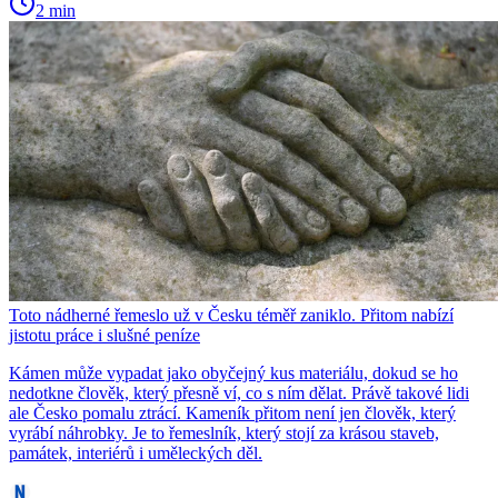
2 min
Toto nádherné řemeslo už v Česku téměř zaniklo. Přitom nabízí
jistotu práce i slušné peníze
Kámen může vypadat jako obyčejný kus materiálu, dokud se ho
nedotkne člověk, který přesně ví, co s ním dělat. Právě takové lidi
ale Česko pomalu ztrácí. Kameník přitom není jen člověk, který
vyrábí náhrobky. Je to řemeslník, který stojí za krásou staveb,
památek, interiérů i uměleckých děl.