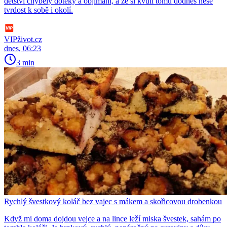
dětství chyběly doteky a objímání, a že si kvůli tomu dodnes nese
tvrdost k sobě i okolí.
VIPživot.cz
dnes, 06:23
3 min
Rychlý švestkový koláč bez vajec s mákem a skořicovou drobenkou
Když mi doma dojdou vejce a na lince leží miska švestek, sahám po