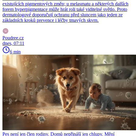
existujících pigmentových změn; u melasmatu a některých dalších
forem hyperpigmentace může hrát roli také viditelné světlo. Proto
dermatologové doporučují ochranu před sluncem jako jeden ze
základních kroků prevence i léčby tmavých skvrn.
Poudree.cz
dnes, 07:11
6 min
Pes není jen člen rodiny. Domů nepřináší jen chlupy. Mění