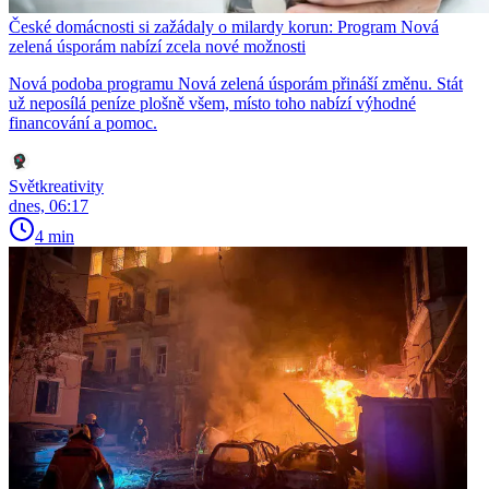
České domácnosti si zažádaly o milardy korun: Program Nová
zelená úsporám nabízí zcela nové možnosti
Nová podoba programu Nová zelená úsporám přináší změnu. Stát
už neposílá peníze plošně všem, místo toho nabízí výhodné
financování a pomoc.
Světkreativity
dnes, 06:17
4 min