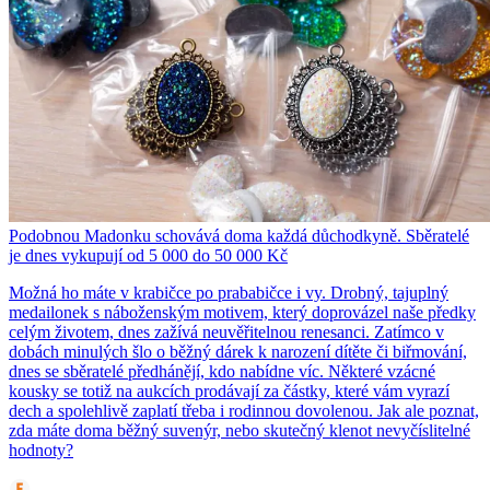
Podobnou Madonku schovává doma každá důchodkyně. Sběratelé
je dnes vykupují od 5 000 do 50 000 Kč
Možná ho máte v krabičce po prababičce i vy. Drobný, tajuplný
medailonek s náboženským motivem, který doprovázel naše předky
celým životem, dnes zažívá neuvěřitelnou renesanci. Zatímco v
dobách minulých šlo o běžný dárek k narození dítěte či biřmování,
dnes se sběratelé předhánějí, kdo nabídne víc. Některé vzácné
kousky se totiž na aukcích prodávají za částky, které vám vyrazí
dech a spolehlivě zaplatí třeba i rodinnou dovolenou. Jak ale poznat,
zda máte doma běžný suvenýr, nebo skutečný klenot nevyčíslitelné
hodnoty?