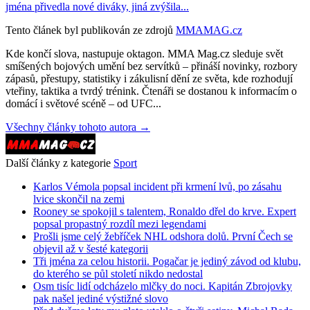
jména přivedla nové diváky, jiná zvýšila...
Tento článek byl publikován ze zdrojů
MMAMAG.cz
Kde končí slova, nastupuje oktagon. MMA Mag.cz sleduje svět
smíšených bojových umění bez servítků – přináší novinky, rozbory
zápasů, přestupy, statistiky i zákulisní dění ze světa, kde rozhodují
vteřiny, taktika a tvrdý trénink. Čtenáři se dostanou k informacím o
domácí i světové scéně – od UFC...
Všechny články tohoto autora →
Další články z kategorie
Sport
Karlos Vémola popsal incident při krmení lvů, po zásahu
lvice skončil na zemi
Rooney se spokojil s talentem, Ronaldo dřel do krve. Expert
popsal propastný rozdíl mezi legendami
Prošli jsme celý žebříček NHL odshora dolů. První Čech se
objevil až v šesté kategorii
Tři jména za celou historii. Pogačar je jediný závod od klubu,
do kterého se půl století nikdo nedostal
Osm tisíc lidí odcházelo mlčky do noci. Kapitán Zbrojovky
pak našel jediné výstižné slovo