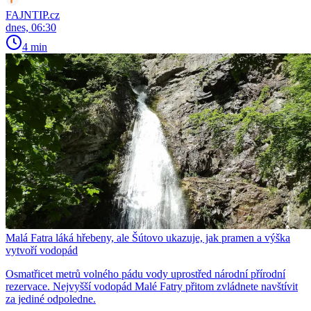
FAJNTIP.cz
dnes, 06:30
4 min
Malá Fatra láká hřebeny, ale Šútovo ukazuje, jak pramen a výška
vytvoří vodopád
Osmatřicet metrů volného pádu vody uprostřed národní přírodní
rezervace. Nejvyšší vodopád Malé Fatry přitom zvládnete navštívit
za jediné odpoledne.