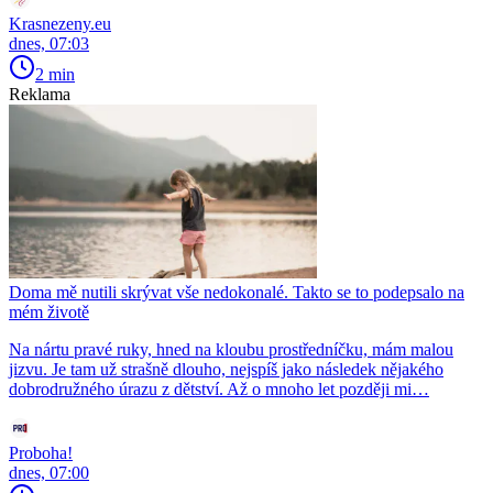
Krasnezeny.eu
dnes, 07:03
2 min
Reklama
Doma mě nutili skrývat vše nedokonalé. Takto se to podepsalo na
mém životě
Na nártu pravé ruky, hned na kloubu prostředníčku, mám malou
jizvu. Je tam už strašně dlouho, nejspíš jako následek nějakého
dobrodružného úrazu z dětství. Až o mnoho let později mi…
Proboha!
dnes, 07:00