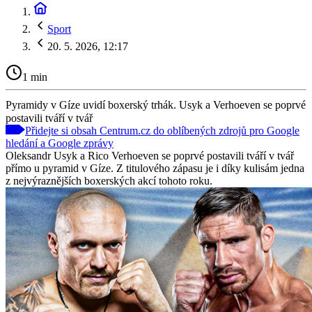
Sport
20. 5. 2026, 12:17
1 min
Pyramidy v Gíze uvidí boxerský trhák. Usyk a Verhoeven se poprvé
postavili tváří v tvář
Přidejte si obsah Centrum.cz do oblíbených zdrojů pro Google
hledání a Google zprávy
Oleksandr Usyk a Rico Verhoeven se poprvé postavili tváří v tvář
přímo u pyramid v Gíze. Z titulového zápasu je i díky kulisám jedna
z nejvýraznějších boxerských akcí tohoto roku.