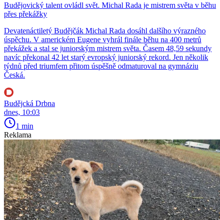
Budějovický talent ovládl svět. Michal Rada je mistrem světa v běhu
přes překážky
Devatenáctiletý Budějčák Michal Rada dosáhl dalšího výrazného
úspěchu. V americkém Eugene vyhrál finále běhu na 400 metrů
překážek a stal se juniorským mistrem světa. Časem 48,59 sekundy
navíc překonal 42 let starý evropský juniorský rekord. Jen několik
týdnů před triumfem přitom úspěšně odmaturoval na gymnáziu
Česká.
Budějcká Drbna
dnes, 10:03
1 min
Reklama