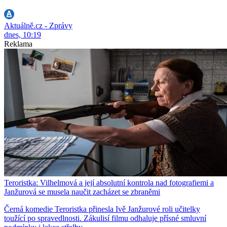
Aktuálně.cz - Zprávy
dnes, 10:19
Reklama
Teroristka: Vilhelmová a její absolutní kontrola nad fotografiemi a
Janžurová se musela naučit zacházet se zbraněmi
Černá komedie Teroristka přinesla Ivě Janžurové roli učitelky
toužící po spravedlnosti. Zákulisí filmu odhaluje přísné smluvní