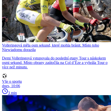
Volleringová měla osm sekund, které mohla bránit. Místo toho
Niewiadomu dorazila
Demi Volleringová vstupovala do poslední etapy Tour s náskokem
osmi sekund. Místo obrany zaútočila na Col d’Èze a vyhrála Tour o
více než minutu.
Vše o sportu
dnes, 10:06
3 min