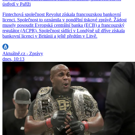
ústředí v Paříži
Fintechová společnost Revolut získala francouzskou bankovní
licenci. Společnost to oznámila v pondělní tiskové zprávě. Žádost
musely posoudit Evropská centrální banka (ECB) a francouzský
regulátor (ACPR). Společnost sídlící v Londýně už dříve získala
bankovní licenci v Británii a ještě předtím v Litvě.
Aktuálně.cz - Zprávy
dnes, 10:13