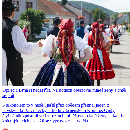
Opilec z Brna si nedal říct. Na hodech obtěžoval mladé ženy a chtěl
se prát
S alkoholem to v neděli ještě před obědem přehnal jeden z
návštěvníků Vavřineckých hodů v brněnském Komíně. Opilý
čtyřicátník způsobil velký rozruch, obtěžoval mladé ženy, strkal do
kolemjdoucích a snažil se vyprovokovat rvačku.