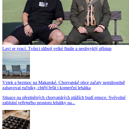
Lavi se vrací. Tvůrci slibují velké finále a neobvyklý přístup
Vztek a bezmoc na Makarské. Chorvatské obce začaly nemilosrdně
zabavovat ručníky, chtějí řešit i komerční lehátka
Situace na přeplněných chorvatských plážích budí emoce. Svévolné
zabírání veřejného prostoru lehátky na...