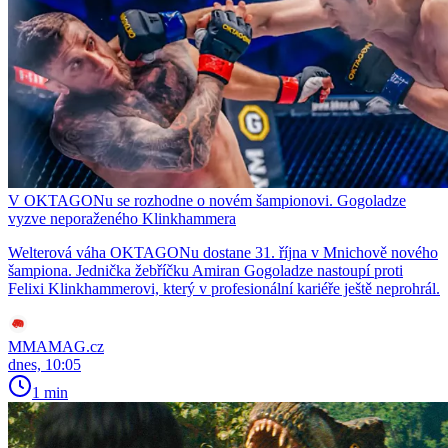
V OKTAGONu se rozhodne o novém šampionovi. Gogoladze
vyzve neporaženého Klinkhammera
Welterová váha OKTAGONu dostane 31. října v Mnichově nového
šampiona. Jednička žebříčku Amiran Gogoladze nastoupí proti
Felixi Klinkhammerovi, který v profesionální kariéře ještě neprohrál.
MMAMAG.cz
dnes, 10:05
1 min