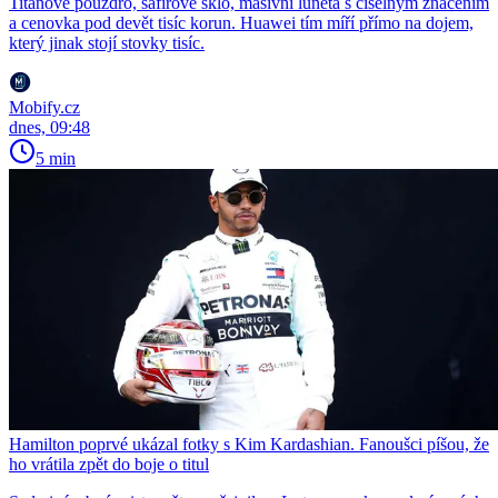
Titanové pouzdro, safírové sklo, masivní luneta s číselným značením
a cenovka pod devět tisíc korun. Huawei tím míří přímo na dojem,
který jinak stojí stovky tisíc.
Mobify.cz
dnes, 09:48
5 min
Hamilton poprvé ukázal fotky s Kim Kardashian. Fanoušci píšou, že
ho vrátila zpět do boje o titul