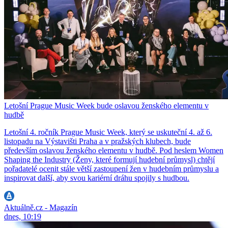
Letošní Prague Music Week bude oslavou ženského elementu v
hudbě
Letošní 4. ročník Prague Music Week, který se uskuteční 4. až 6.
listopadu na Výstavišti Praha a v pražských klubech, bude
především oslavou ženského elementu v hudbě. Pod heslem Women
Shaping the Industry (Ženy, které formují hudební průmysl) chtějí
pořadatelé ocenit stále větší zastoupení žen v hudebním průmyslu a
inspirovat další, aby svou kariérní dráhu spojily s hudbou.
Aktuálně.cz - Magazín
dnes, 10:19