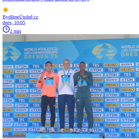
BydlímeÚtulně.cz
dnes, 10:05
2 min