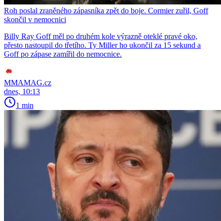
Roh poslal zraněného zápasníka zpět do boje. Cormier zuřil, Goff
skončil v nemocnici
Billy Ray Goff měl po druhém kole výrazně oteklé pravé oko,
přesto nastoupil do třetího. Ty Miller ho ukončil za 15 sekund a
Goff po zápase zamířil do nemocnice.
MMAMAG.cz
dnes, 10:13
1 min