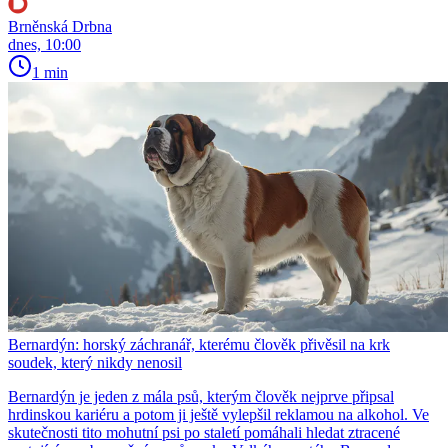
Brněnská Drbna
dnes, 10:00
1 min
Bernardýn: horský záchranář, kterému člověk přivěsil na krk
soudek, který nikdy nenosil
Bernardýn je jeden z mála psů, kterým člověk nejprve připsal
hrdinskou kariéru a potom ji ještě vylepšil reklamou na alkohol. Ve
skutečnosti tito mohutní psi po staletí pomáhali hledat ztracené