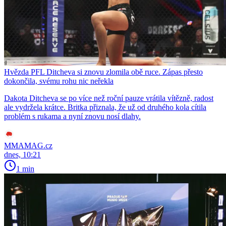
Hvězda PFL Ditcheva si znovu zlomila obě ruce. Zápas přesto
dokončila, svému rohu nic neřekla
Dakota Ditcheva se po více než roční pauze vrátila vítězně, radost
ale vydržela krátce. Britka přiznala, že už od druhého kola cítila
problém s rukama a nyní znovu nosí dlahy.
MMAMAG.cz
dnes, 10:21
1 min