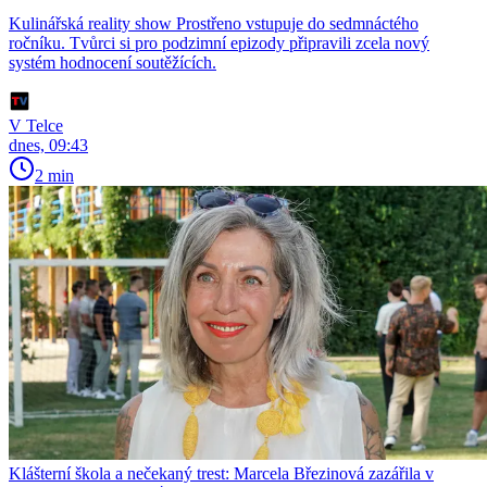
Kulinářská reality show Prostřeno vstupuje do sedmnáctého
ročníku. Tvůrci si pro podzimní epizody připravili zcela nový
systém hodnocení soutěžících.
V Telce
dnes, 09:43
2 min
Klášterní škola a nečekaný trest: Marcela Březinová zazářila v