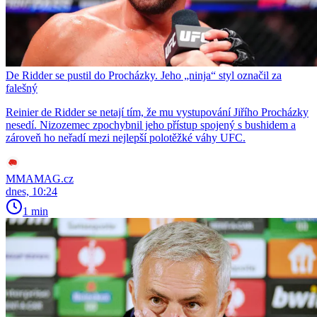
De Ridder se pustil do Procházky. Jeho „ninja“ styl označil za
falešný
Reinier de Ridder se netají tím, že mu vystupování Jiřího Procházky
nesedí. Nizozemec zpochybnil jeho přístup spojený s bushidem a
zároveň ho neřadí mezi nejlepší polotěžké váhy UFC.
MMAMAG.cz
dnes, 10:24
1 min