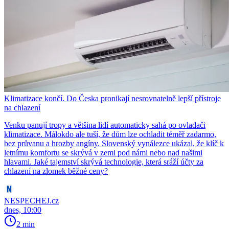
Klimatizace končí. Do Česka pronikají nesrovnatelně lepší přístroje
na chlazení
Venku panují tropy a většina lidí automaticky sahá po ovladači
klimatizace. Málokdo ale tuší, že dům lze ochladit téměř zadarmo,
bez průvanu a hrozby angíny. Slovenský vynálezce ukázal, že klíč k
letnímu komfortu se skrývá v zemi pod námi nebo nad našimi
hlavami. Jaké tajemství skrývá technologie, která sráží účty za
chlazení na zlomek běžné ceny?
NESPECHEJ.cz
dnes, 10:00
2 min