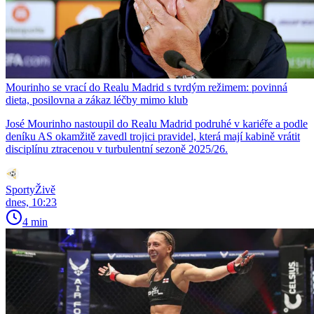
Mourinho se vrací do Realu Madrid s tvrdým režimem: povinná
dieta, posilovna a zákaz léčby mimo klub
José Mourinho nastoupil do Realu Madrid podruhé v kariéře a podle
deníku AS okamžitě zavedl trojici pravidel, která mají kabině vrátit
disciplínu ztracenou v turbulentní sezoně 2025/26.
SportyŽivě
dnes, 10:23
4 min