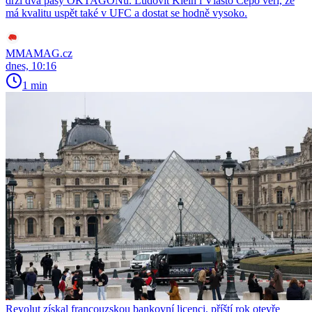
drží dva pásy OKTAGONu. Ľudovít Klein i Vlasto Čepo věří, že
má kvalitu uspět také v UFC a dostat se hodně vysoko.
MMAMAG.cz
dnes, 10:16
1 min
Revolut získal francouzskou bankovní licenci, příští rok otevře