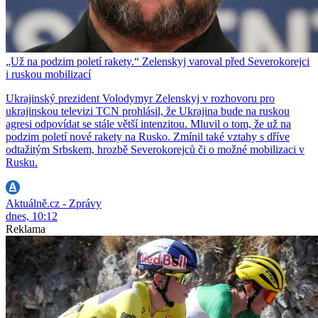
„Už na podzim poletí rakety.“ Zelenskyj varoval před Severokorejci
i ruskou mobilizací
Ukrajinský prezident Volodymyr Zelenskyj v rozhovoru pro
ukrajinskou televizi TCN prohlásil, že Ukrajina bude na ruskou
agresi odpovídat se stále větší intenzitou. Mluvil o tom, že už na
podzim poletí nové rakety na Rusko. Zmínil také vztahy s dříve
odtažitým Srbskem, hrozbě Severokorejců či o možné mobilizaci v
Rusku.
Aktuálně.cz - Zprávy
dnes, 10:12
Reklama