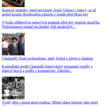
Rumové pralinky, které provázely české Vánoce i oslavy, se už
nedají koupit. Bonboniéra zmizela z regálů před třemi lety
Výroba oblíbených rumových pralinek před lety potichu skončila.
Nedostupnost známé pochoutky řeší nenáročný...
Chalupáři: Osud orchestrionu, platy hvězd a zájem o chalupu
Komediální seriál Chalupáři doprovázely propastné rozdíly v
platech herců a potíže s komparzem. Zákulisí...
Tvrdý střet s moravskou realitou. Místní slang funguje jako tajný