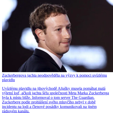
Zuckerbergova jachta neodpověděla na výzvy k pomoci uvízlému
plavidlu
Uvízlému plavidlu na jihovýchodě Aljašky musela pomáhat malá
výletní loď, ačkoli jachta šéfa společnosti Meta Marka Zuckerberga
byla k místu blíže. Informoval o tom server The Guardian.
Zuckerberg podle prohlášení svého mluvčího nebyl v době
incidentu na lodi a členové posádky komunikovali na jiném
rádiovém kanálu.