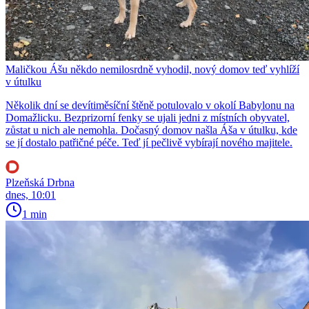
Maličkou Ášu někdo nemilosrdně vyhodil, nový domov teď vyhlíží
v útulku
Několik dní se devítiměsíční štěně potulovalo v okolí Babylonu na
Domažlicku. Bezprizorní fenky se ujali jedni z místních obyvatel,
zůstat u nich ale nemohla. Dočasný domov našla Áša v útulku, kde
se jí dostalo patřičné péče. Teď jí pečlivě vybírají nového majitele.
Plzeňská Drbna
dnes, 10:01
1 min