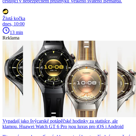
cestující v nebezpečném průsmyku Velkého svatého Bernarda.
Žlutá kočka
dnes, 10:00
13 min
Reklama
Vypadají jako švýcarské potápěčské hodinky za statisíce, ale
klamou. Huawei Watch GT 6 Pro jsou luxus pro iOS i Android