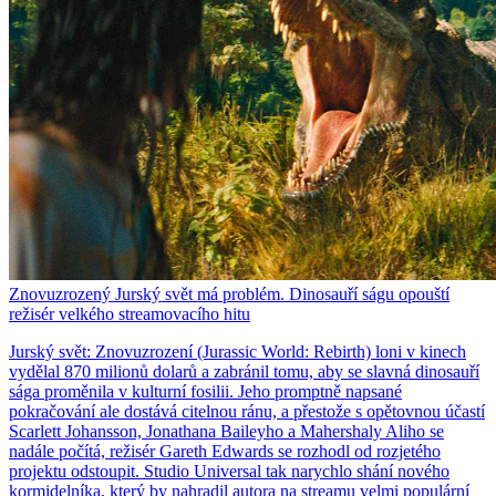
Znovuzrozený Jurský svět má problém. Dinosauří ságu opouští
režisér velkého streamovacího hitu
Jurský svět: Znovuzrození (Jurassic World: Rebirth) loni v kinech
vydělal 870 milionů dolarů a zabránil tomu, aby se slavná dinosauří
sága proměnila v kulturní fosilii. Jeho promptně napsané
pokračování ale dostává citelnou ránu, a přestože s opětovnou účastí
Scarlett Johansson, Jonathana Baileyho a Mahershaly Aliho se
nadále počítá, režisér Gareth Edwards se rozhodl od rozjetého
projektu odstoupit. Studio Universal tak narychlo shání nového
kormidelníka, který by nahradil autora na streamu velmi populární