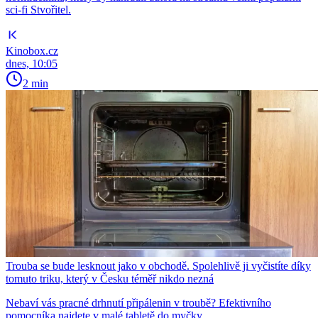
sci-fi Stvořitel.
Kinobox.cz
dnes, 10:05
2 min
Trouba se bude lesknout jako v obchodě. Spolehlivě ji vyčistíte díky
tomuto triku, který v Česku téměř nikdo nezná
Nebaví vás pracné drhnutí připálenin v troubě? Efektivního
pomocníka najdete v malé tabletě do myčky.