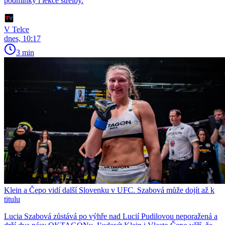
podmínky i lekce střelby.
V Telce
dnes, 10:17
3 min
Klein a Čepo vidí další Slovenku v UFC. Szabová může dojít až k
titulu
Lucia Szabová zůstává po výhře nad Lucií Pudilovou neporažená a