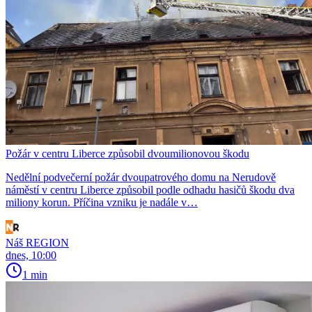
Požár v centru Liberce způsobil dvoumilionovou škodu
Nedělní podvečerní požár dvoupatrového domu na Nerudově
náměstí v centru Liberce způsobil podle odhadu hasičů škodu dva
miliony korun. Příčina vzniku je nadále v…
Náš REGION
dnes, 10:00
1 min