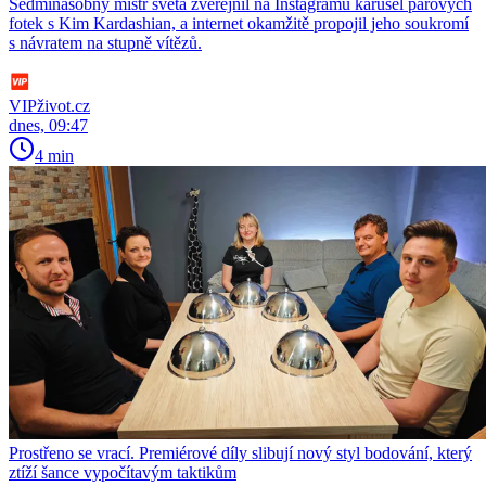
Sedminásobný mistr světa zveřejnil na Instagramu karusel párových
fotek s Kim Kardashian, a internet okamžitě propojil jeho soukromí
s návratem na stupně vítězů.
VIPživot.cz
dnes, 09:47
4 min
Prostřeno se vrací. Premiérové díly slibují nový styl bodování, který
ztíží šance vypočítavým taktikům