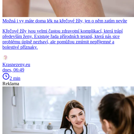
Možná i vy máte doma lék na křečové žíly, jen o něm zatím nevíte
Křečové žíly jsou velmi častou zdravotní komplikací, která trápí
především ženy. Existuje řada přírodních terapií, která nás sice
problému úplně nezbaví, ale pomůžou zmírnit nepříjemné a
bolestivé příznaky.
Krasnezeny.eu
dnes, 06:49
2 min
Reklama