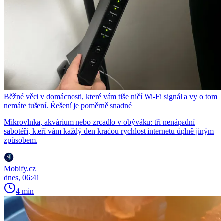
Běžné věci v domácnosti, které vám tiše ničí Wi-Fi signál a vy o tom
nemáte tušení. Řešení je poměrně snadné
Mikrovlnka, akvárium nebo zrcadlo v obýváku: tři nenápadní
sabotéři, kteří vám každý den kradou rychlost internetu úplně jiným
způsobem.
Mobify.cz
dnes, 06:41
4 min