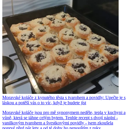
Moravské koláče z kynutého těsta s tvarohem a povidly: Upečte je s
láskou a potěší vás o to víc, když je budete jíst
Moravské koláče jsou pro mě synonymem neděle, tepla v kuchyni a
vůně, která se táhne celým bytem. Tenhle recept s dvojí náplní -
vanilkovým tvarohem a švestkovými povidly - jsem zkoušela
poprvé před pár lety a od té doby ho nepouštím z ruky.