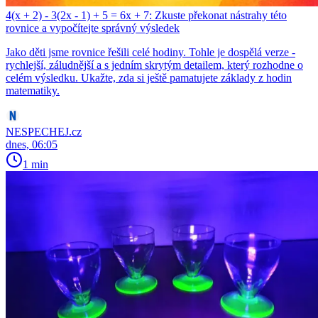
4(x + 2) - 3(2x - 1) + 5 = 6x + 7: Zkuste překonat nástrahy této
rovnice a vypočítejte správný výsledek
Jako děti jsme rovnice řešili celé hodiny. Tohle je dospělá verze -
rychlejší, záludnější a s jedním skrytým detailem, který rozhodne o
celém výsledku. Ukažte, zda si ještě pamatujete základy z hodin
matematiky.
NESPECHEJ.cz
dnes, 06:05
1 min