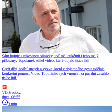
Sám bojuje s rakovinou slinivky, teď má leukémii i jeho malý
příbuzný. Topolánek sdílel video, které dojalo tisíce lidí
Čtyři děti, holící strojek a výzva, která z dojemného gesta udělala
konkrétní pomoc. Video Topolánkových vnoučat za pár dní zasáhlo
tisíce lidí.
VIPživot.cz
dnes, 06:55
3 min