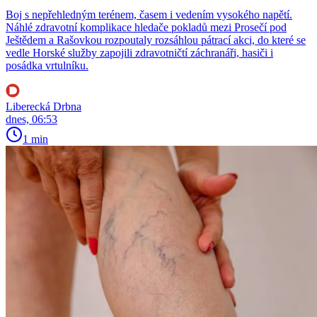
Boj s nepřehledným terénem, časem i vedením vysokého napětí.
Náhlé zdravotní komplikace hledače pokladů mezi Prosečí pod
Ještědem a Rašovkou rozpoutaly rozsáhlou pátrací akci, do které se
vedle Horské služby zapojili zdravotničtí záchranáři, hasiči i
posádka vrtulníku.
Liberecká Drbna
dnes, 06:53
1 min