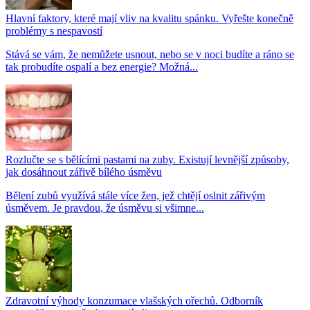
Hlavní faktory, které mají vliv na kvalitu spánku. Vyřešte konečně
problémy s nespavostí
Stává se vám, že nemůžete usnout, nebo se v noci budíte a ráno se
tak probudíte ospalí a bez energie? Možná...
Rozlučte se s bělícími pastami na zuby. Existují levnější způsoby,
jak dosáhnout zářivě bílého úsměvu
Bělení zubů využívá stále více žen, jež chtějí oslnit zářivým
úsměvem. Je pravdou, že úsměvu si všimne...
Zdravotní výhody konzumace vlašských ořechů. Odborník