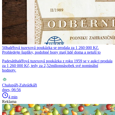
50haléřová tuzexová poukázka se prodala za 1 260 000 Kč.
Prohledejte šuplíky, podobné bony mají lidé doma a netuší to
Padesátihaléřová tuzexová poukázka z roku 1959 se v aukci prodala
za 1 260 000 Kč, tedy za 2,52milionnásobek své nominální
hodnoty.
Chalupáři-Zahrádkáři
dnes, 06:56
4 min
Reklama