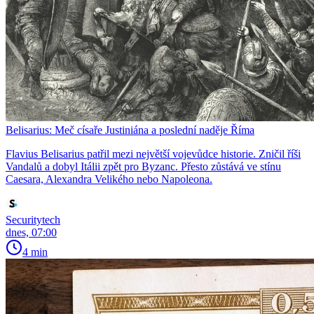
Belisarius: Meč císaře Justiniána a poslední naděje Říma
Flavius Belisarius patřil mezi největší vojevůdce historie. Zničil říši
Vandalů a dobyl Itálii zpět pro Byzanc. Přesto zůstává ve stínu
Caesara, Alexandra Velikého nebo Napoleona.
Securitytech
dnes, 07:00
4 min