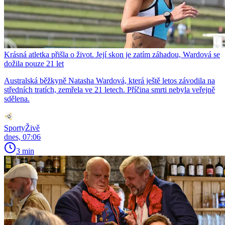
Krásná atletka přišla o život. Její skon je zatím záhadou, Wardová se
dožila pouze 21 let
Australská běžkyně Natasha Wardová, která ještě letos závodila na
středních tratích, zemřela ve 21 letech. Příčina smrti nebyla veřejně
sdělena.
SportyŽivě
dnes, 07:06
3 min