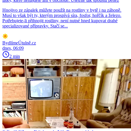
látky, které nenajdete ani v obchodě. Ušetříte tak spoustu peněz
Hnojivo ze zápalek můžete použít na rostliny v bytě i na záhoně.
Musí to však být ty, kterým prospívá síra, fosfor, hořčík a železo.
Potřebujete-li přihnojit rostliny, není nutné hned kupovat drahé
specializované přípravky. Stačí se...
BydlímeÚtulně.cz
dnes, 06:09
2 min