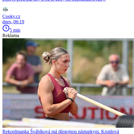
Cooky.cz
dnes, 06:19
5 min
Reklama
Rekordmanka Švábíková má důstojnou nástupkyni. Krutilová