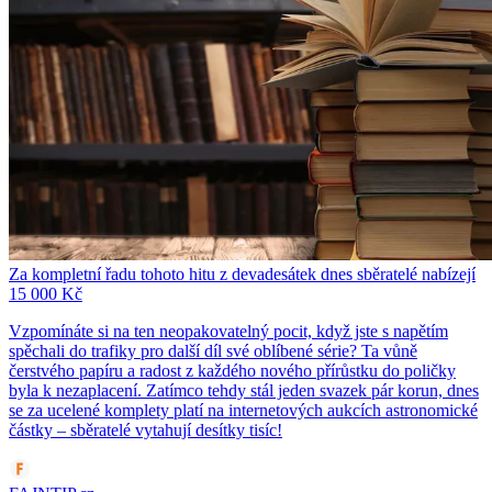
Za kompletní řadu tohoto hitu z devadesátek dnes sběratelé nabízejí
15 000 Kč
Vzpomínáte si na ten neopakovatelný pocit, když jste s napětím
spěchali do trafiky pro další díl své oblíbené série? Ta vůně
čerstvého papíru a radost z každého nového přírůstku do poličky
byla k nezaplacení. Zatímco tehdy stál jeden svazek pár korun, dnes
se za ucelené komplety platí na internetových aukcích astronomické
částky – sběratelé vytahují desítky tisíc!