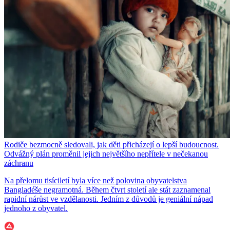
Rodiče bezmocně sledovali, jak děti přicházejí o lepší budoucnost.
Odvážný plán proměnil jejich největšího nepřítele v nečekanou
záchranu
Na přelomu tisíciletí byla více než polovina obyvatelstva
Bangladéše negramotná. Během čtvrt století ale stát zaznamenal
rapidní nárůst ve vzdělanosti. Jedním z důvodů je geniální nápad
jednoho z obyvatel.