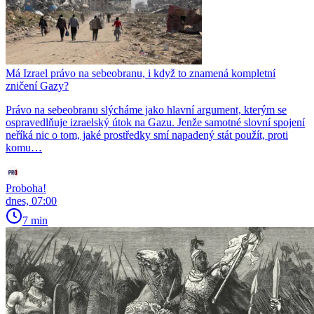
Má Izrael právo na sebeobranu, i když to znamená kompletní
zničení Gazy?
Právo na sebeobranu slýcháme jako hlavní argument, kterým se
ospravedlňuje izraelský útok na Gazu. Jenže samotné slovní spojení
neříká nic o tom, jaké prostředky smí napadený stát použít, proti
komu…
Proboha!
dnes, 07:00
7 min