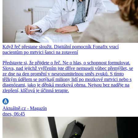
Když řeč přestane sloužit. Digitální pomocník Fonafix vrací
pacientům po mrtvici šanci na zotavení
Představte si, že přijdete o řeč. Ne o hlas, o schopnost formulovat.
Slova, nad jejichž vyřčením jste dříve nemuseli vůbec přemýšlet, se
ze dne na den promění v nesrozumitelnou směs zvuků. S tímto
těžkým údělem se potýkají miliony lidí po mozkové mrtvici nebo s
diagnózami, jako je dětská mozková obrna. Nejsou bez naděje na
zlepšení, klíčová je účinná terapie.
Aktuálně.cz - Magazín
dnes, 06:45