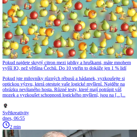
Pokud najdete skrytý citron mezi jablky a hruškami, máte mnohem
vyšší IQ, než většina Čechů. Do 10 vteřin to dokáže jen 1 % lidí
Pokud jste milovníky různých rébusů a hádanek, vyzkoušejte si
optickou výzvu, která otestuje vaše logické myšlení. Najděte na
obrázku nevítaného hosta. Různé testy, které mají potrápit váš
mozek a vyzkoušet schopnosti logického myšlení, jsou na [...]...
Světkreativity
dnes, 06:55
2 min