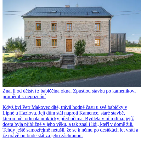
Znal ji od dětství z babiččina okna. Zpustlou stavbu po kameníkovi
proměnil k nepoznání
Když byl Petr Makovec dítě, trávil hodně času u své babičky v
Lipné u Hazlova. Její dům stál naproti Kamence, staré stavbě,
kterou měl odmala prakticky před očima. Bydlela v ní rodina, jejíž
dcera byla přibližně v jeho věku, a tak znal i lidi, kteří v domě žili.
Tehdy ještě samozřejmě netušil, že se k němu po desítkách let vrátí a
že právě on bude stát za jeho záchranou.