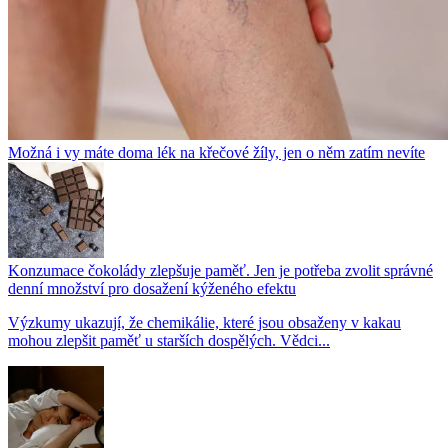
Možná i vy máte doma lék na křečové žíly, jen o něm zatím nevíte
Konzumace čokolády zlepšuje paměť. Jen je potřeba zvolit správné
denní množství pro dosažení kýženého efektu
Výzkumy ukazují, že chemikálie, které jsou obsaženy v kakau
mohou zlepšit paměť u starších dospělých. Vědci...