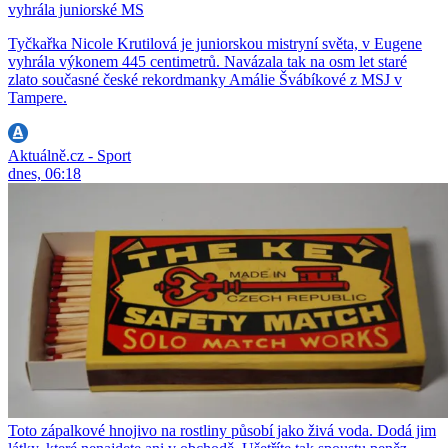
vyhrála juniorské MS
Tyčkařka Nicole Krutilová je juniorskou mistryní světa, v Eugene
vyhrála výkonem 445 centimetrů. Navázala tak na osm let staré
zlato současné české rekordmanky Amálie Švábíkové z MSJ v
Tampere.
Aktuálně.cz - Sport
dnes, 06:18
Toto zápalkové hnojivo na rostliny působí jako živá voda. Dodá jim