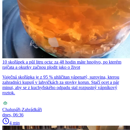
10 skořápek a půl litru octa: za 48 hodin máte hnojivo, po kterém
rajčata a okurky začnou plodit jako o život
Vaječná skořápka je z 95 % uhličitan vápenatý, surovina, kterou
zahradníci kupují v lahvičkách za stovky korun. Stačí ocet a pár
minut, aby se z kuchyňského odpadu stal rozpustný vápníkový
roztok.
Chalupáři-Zahrádkáři
dnes, 06:36
4 min