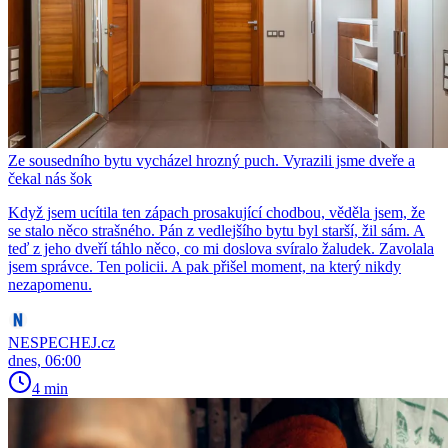
Ze sousedního bytu vycházel hrozný puch. Vyrazili jsme dveře a
čekal nás šok
Když jsem ucítila ten zápach prosakující chodbou, věděla jsem, že
se stalo něco strašného. Pán z vedlejšího bytu byl starší, žil sám. A
teď z jeho dveří táhlo něco, co mi doslova svíralo žaludek. Zavolala
jsem správce. Ten policii. A pak přišel moment, na který nikdy
nezapomenu.
NESPECHEJ.cz
dnes, 06:00
4 min