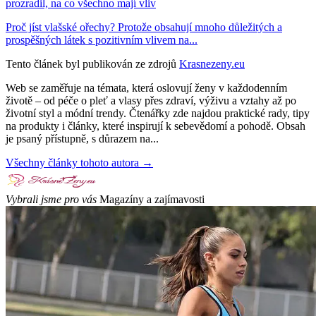
prozradil, na co všechno mají vliv
Proč jíst vlašské ořechy? Protože obsahují mnoho důležitých a
prospěšných látek s pozitivním vlivem na...
Tento článek byl publikován ze zdrojů
Krasnezeny.eu
Web se zaměřuje na témata, která oslovují ženy v každodenním
životě – od péče o pleť a vlasy přes zdraví, výživu a vztahy až po
životní styl a módní trendy. Čtenářky zde najdou praktické rady, tipy
na produkty i články, které inspirují k sebevědomí a pohodě. Obsah
je psaný přístupně, s důrazem na...
Všechny články tohoto autora →
Vybrali jsme pro vás
Magazíny a zajímavosti