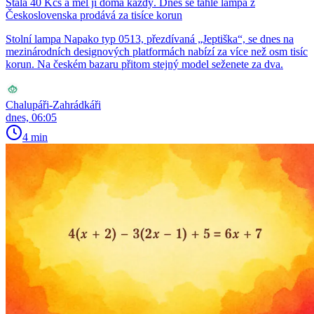
Stála 40 Kčs a měl ji doma každý. Dnes se tahle lampa z
Československa prodává za tisíce korun
Stolní lampa Napako typ 0513, přezdívaná „Jeptiška“, se dnes na
mezinárodních designových platformách nabízí za více než osm tisíc
korun. Na českém bazaru přitom stejný model seženete za dva.
Chalupáři-Zahrádkáři
dnes, 06:05
4 min