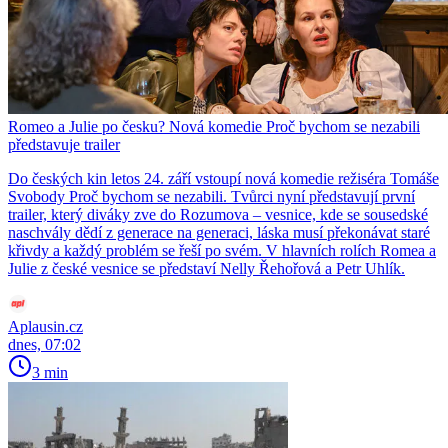
Romeo a Julie po česku? Nová komedie Proč bychom se nezabili
představuje trailer
Do českých kin letos 24. září vstoupí nová komedie režiséra Tomáše
Svobody Proč bychom se nezabili. Tvůrci nyní představují první
trailer, který diváky zve do Rozumova – vesnice, kde se sousedské
naschvály dědí z generace na generaci, láska musí překonávat staré
křivdy a každý problém se řeší po svém. V hlavních rolích Romea a
Julie z české vesnice se představí Nelly Řehořová a Petr Uhlík.
Aplausin.cz
dnes, 07:02
3 min