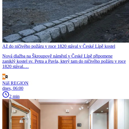
Až do ničivého požáru v roce 1820 stával v České Lípě kostel
Nová dlažba na Škroupově náměstí v České Lípě připomene
zaniklý kostel sv. Petra a Pavla, který tam do ničivého požáru v roce
1820 stával.…
Náš REGION
dnes, 06:00
2 min