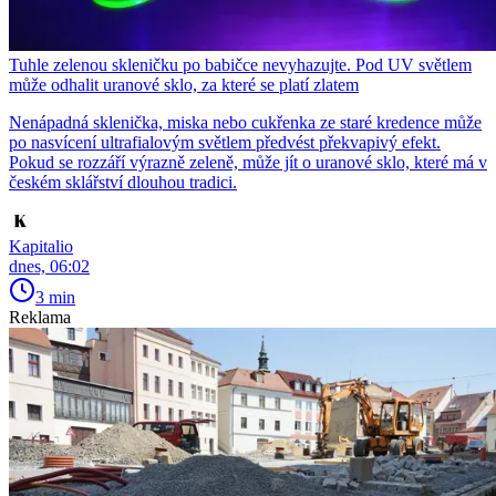
Tuhle zelenou skleničku po babičce nevyhazujte. Pod UV světlem
může odhalit uranové sklo, za které se platí zlatem
Nenápadná sklenička, miska nebo cukřenka ze staré kredence může
po nasvícení ultrafialovým světlem předvést překvapivý efekt.
Pokud se rozzáří výrazně zeleně, může jít o uranové sklo, které má v
českém sklářství dlouhou tradici.
Kapitalio
dnes, 06:02
3 min
Reklama