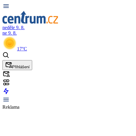
neděle 9. 8.
ne 9. 8.
17°C
Přihlášení
Reklama