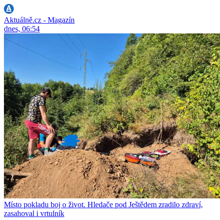
Aktuálně.cz - Magazín
dnes, 06:54
Místo pokladu boj o život. Hledače pod Ještědem zradilo zdraví,
zasahoval i vrtulník