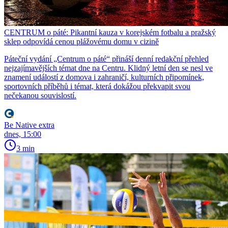
CENTRUM o páté: Pikantní kauza v korejském fotbalu a pražský
sklep odpovídá cenou plážovému domu v cizině
Páteční vydání „Centrum o páté“ přináší denní redakční přehled
nejzajímavějších témat dne na Centru. Klidný letní den se nesl ve
znamení událostí z domova i zahraničí, kulturních připomínek,
sportovních příběhů i témat, která dokážou překvapit svou
nečekanou souvislostí.
Be Native extra
dnes, 15:00
3 min