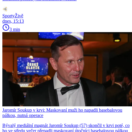
SportyŽivě
dnes, 15:13
3 min
Jaromír Soukup v krvi: Maskovaní muži ho napadli basebalovou
pálkou, nutná operace
Bývalý mediální magnát Jaromír Soukup (57) skončil v krvi poté, co
ho ve středu večer přepadli maskovaní útočníci basebalovou pálkou