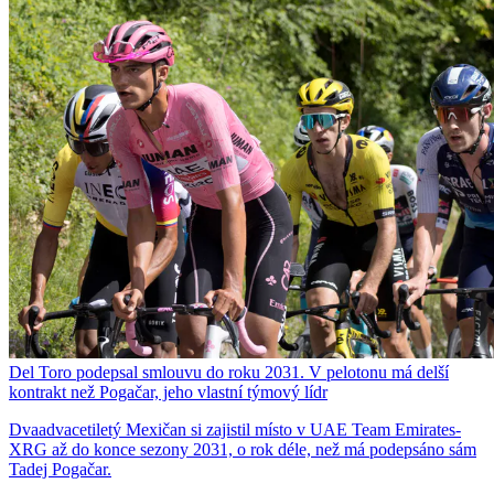
Del Toro podepsal smlouvu do roku 2031. V pelotonu má delší
kontrakt než Pogačar, jeho vlastní týmový lídr
Dvaadvacetiletý Mexičan si zajistil místo v UAE Team Emirates-
XRG až do konce sezony 2031, o rok déle, než má podepsáno sám
Tadej Pogačar.