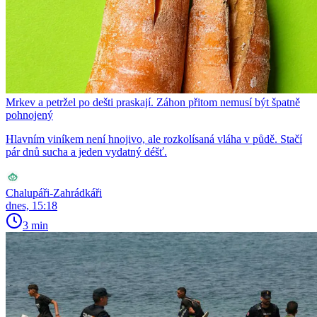
Mrkev a petržel po dešti praskají. Záhon přitom nemusí být špatně
pohnojený
Hlavním viníkem není hnojivo, ale rozkolísaná vláha v půdě. Stačí
pár dnů sucha a jeden vydatný déšť.
Chalupáři-Zahrádkáři
dnes, 15:18
3 min