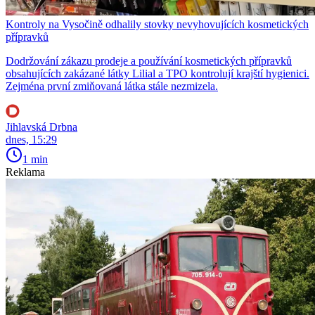
Kontroly na Vysočině odhalily stovky nevyhovujících kosmetických
přípravků
Dodržování zákazu prodeje a používání kosmetických přípravků
obsahujících zakázané látky Lilial a TPO kontrolují krajští hygienici.
Zejména první zmiňovaná látka stále nezmizela.
Jihlavská Drbna
dnes, 15:29
1 min
Reklama