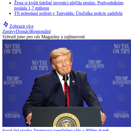
Žena si kvůli falešné investici půjčila peníze. Podvodníkům
poslala 1,7 milionu
Tři pobodaní nožem v Tanvaldu. Útočníka policie zadržela
Zobrazit více
Zprávy
Domácí
Regionální
Vybrali jsme pro vás
Magazíny a zajímavosti
Soud dal stopku Trumpovu tanečnímu sálu v Bílém domě