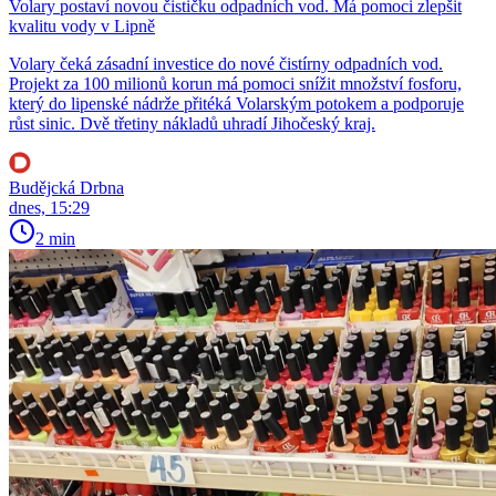
Volary postaví novou čističku odpadních vod. Má pomoci zlepšit
kvalitu vody v Lipně
Volary čeká zásadní investice do nové čistírny odpadních vod.
Projekt za 100 milionů korun má pomoci snížit množství fosforu,
který do lipenské nádrže přitéká Volarským potokem a podporuje
růst sinic. Dvě třetiny nákladů uhradí Jihočeský kraj.
Budějcká Drbna
dnes, 15:29
2 min