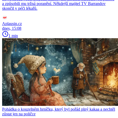
a způsobili mu tržná poranění. Někdejší majitel TV Barrandov
skončil v péči lékařů.
Aplausin.cz
dnes, 15:08
1 min
Pohádka o kouzelném hrníčku, který byl pořád plný kakaa a nechtěl
zůstat jen na poličce