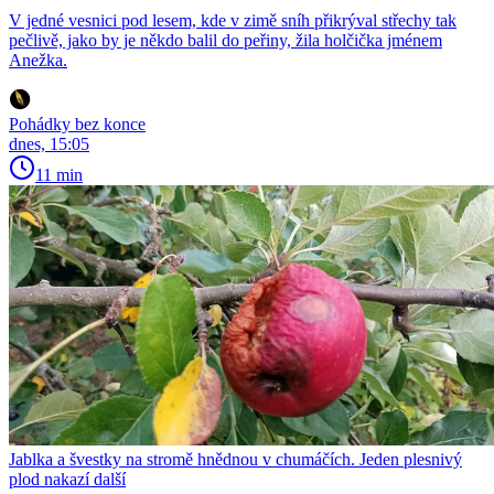
V jedné vesnici pod lesem, kde v zimě sníh přikrýval střechy tak
pečlivě, jako by je někdo balil do peřiny, žila holčička jménem
Anežka.
Pohádky bez konce
dnes, 15:05
11 min
Jablka a švestky na stromě hnědnou v chumáčích. Jeden plesnivý
plod nakazí další