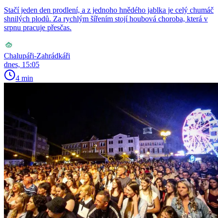
Stačí jeden den prodlení, a z jednoho hnědého jablka je celý chumáč
shnilých plodů. Za rychlým šířením stojí houbová choroba, která v
srpnu pracuje přesčas.
Chalupáři-Zahrádkáři
dnes, 15:05
4 min