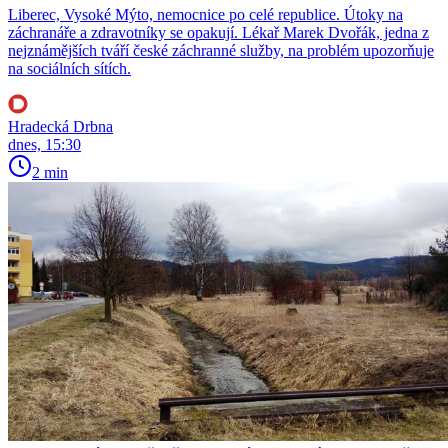
Liberec, Vysoké Mýto, nemocnice po celé republice. Útoky na
záchranáře a zdravotníky se opakují. Lékař Marek Dvořák, jedna z
nejznámějších tváří české záchranné služby, na problém upozorňuje
na sociálních sítích.
Hradecká Drbna
dnes, 15:30
2 min