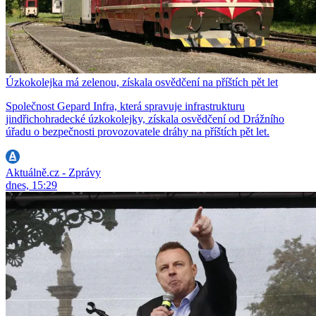
Úzkokolejka má zelenou, získala osvědčení na příštích pět let
Společnost Gepard Infra, která spravuje infrastrukturu
jindřichohradecké úzkokolejky, získala osvědčení od Drážního
úřadu o bezpečnosti provozovatele dráhy na příštích pět let.
Aktuálně.cz - Zprávy
dnes, 15:29