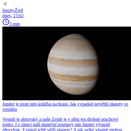
SportyŽivě
dnes, 15:02
3 min
Jupiter je proti nim kulička na hraní. Jak vypadají největší planety ve
vesmíru
Vesmír je obrovský a naše Země je v něm jen drobné prachové
zrnko. I v rámci naší sluneční soustavy nás Jupiter výrazně
převyšuje. Existují ještě větší planety? A jak velké vlastně mohou