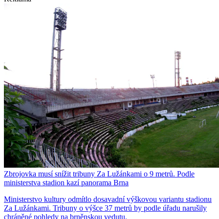
Zbrojovka musí snížit tribuny Za Lužánkami o 9 metrů. Podle
ministerstva stadion kazí panorama Brna
Ministerstvo kultury odmítlo dosavadní výškovou variantu stadionu
Za Lužánkami. Tribuny o výšce 37 metrů by podle úřadu narušily
chráněné pohledy na brněnskou vedutu.