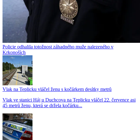
Policie odhalila totožnost záhadného muže nalezeného v
Krkonoších
Vlak na Teplicku vláčel ženu s kočárkem desítky metrů
Vlak ve stanici Háj u Duchcova na Teplicku vláčel 22. července asi
45 metrů ženu, která se držela kočárku...