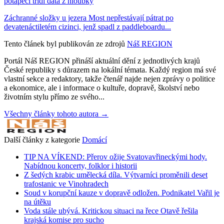
potápěči třídí data z hloubky
Záchranné složky u jezera Most nepřestávají pátrat po
devatenáctiletém cizinci, jenž spadl z paddleboardu...
Tento článek byl publikován ze zdrojů
Náš REGION
Portál Náš REGION přináší aktuální dění z jednotlivých krajů
České republiky s důrazem na lokální témata. Každý region má své
vlastní sekce a redaktory, takže čtenář najde nejen zprávy o politice
a ekonomice, ale i informace o kultuře, dopravě, školství nebo
životním stylu přímo ze svého...
Všechny články tohoto autora →
Další články z kategorie
Domácí
TIP NA VÍKEND: Přerov ožije Svatovavřineckými hody.
Nabídnou koncerty, folklor i historii
Z šedých krabic umělecká díla. Výtvarníci proměnili deset
trafostanic ve Vinohradech
Soud v korupční kauze v dopravě odložen. Podnikatel Vařil je
na útěku
Voda stále ubývá. Kritickou situaci na řece Otavě řešila
krajská komise pro sucho