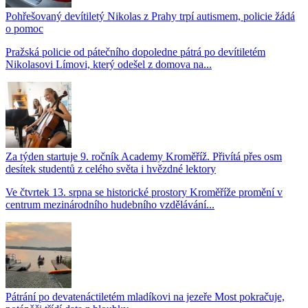
Pohřešovaný devítiletý Nikolas z Prahy trpí autismem, policie žádá
o pomoc
Pražská policie od pátečního dopoledne pátrá po devítiletém
Nikolasovi Límovi, který odešel z domova na...
Za týden startuje 9. ročník Academy Kroměříž. Přivítá přes osm
desítek studentů z celého světa i hvězdné lektory
Ve čtvrtek 13. srpna se historické prostory Kroměříže promění v
centrum mezinárodního hudebního vzdělávání...
Pátrání po devatenáctiletém mladíkovi na jezeře Most pokračuje,