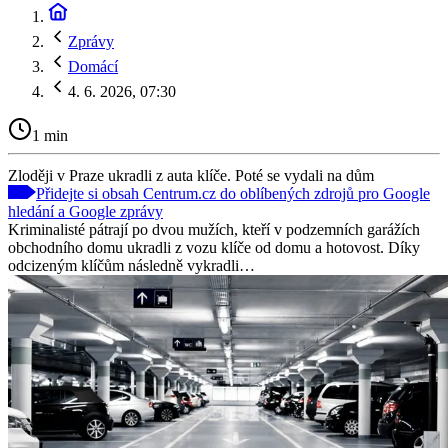
Zprávy
Domácí
4. 6. 2026, 07:30
1 min
Zloději v Praze ukradli z auta klíče. Poté se vydali na dům
Přidejte si obsah Centrum.cz do oblíbených zdrojů pro Google
hledání a Google zprávy
Kriminalisté pátrají po dvou mužích, kteří v podzemních garážích
obchodního domu ukradli z vozu klíče od domu a hotovost. Díky
odcizeným klíčům následně vykradli…