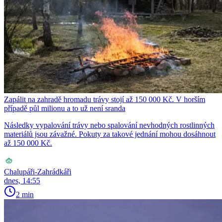
Zapálit na zahradě hromadu trávy stojí až 150 000 Kč. V horším
případě půl milionu a to už není sranda
Následky vypalování trávy nebo spalování nevhodných rostlinných
materiálů jsou závažné. Pokuty za takové jednání mohou dosáhnout
až 150 000 Kč.
Chalupáři-Zahrádkáři
dnes, 14:55
2 min