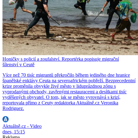
Honičky s policií a zoufalství. Reportérka popisuje migrační
šílenství v Ceutě
Více než 70 tisíc migrantů překročilo během jediného dne hranice
španělské enklávy Ceuta na severoafrickém pobřeží. Bezprecedentní
krize proměnila obvykle živé město v liduprázdnou zónu s
vyprodanými obchody, zavřenými restauracemi a desítkami tisíc
vyděšených obyvatel. O tom, jak se město vyrovnává s krizí,
reportovala přímo z Ceuty redaktorka Aktuálně.cz Veronika
Rodriguez.
Aktuálně.cz - Video
dnes, 15:15
Reklama