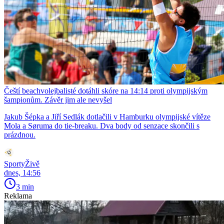
Čeští beachvolejbalisté dotáhli skóre na 14:14 proti olympijským
šampionům. Závěr jim ale nevyšel
Jakub Šépka a Jiří Sedlák dotlačili v Hamburku olympijské vítěze
Mola a Søruma do tie-breaku. Dva body od senzace skončili s
prázdnou.
SportyŽivě
dnes, 14:56
3 min
Reklama