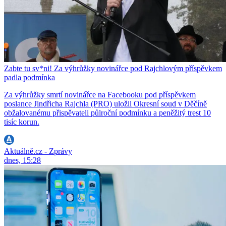
Zabte tu sv*ni! Za výhrůžky novinářce pod Rajchlovým příspěvkem
padla podmínka
Za výhrůžky smrtí novinářce na Facebooku pod příspěvkem
poslance Jindřicha Rajchla (PRO) uložil Okresní soud v Děčíně
obžalovanému přispěvateli půlroční podmínku a peněžitý trest 10
tisíc korun.
Aktuálně.cz - Zprávy
dnes, 15:28