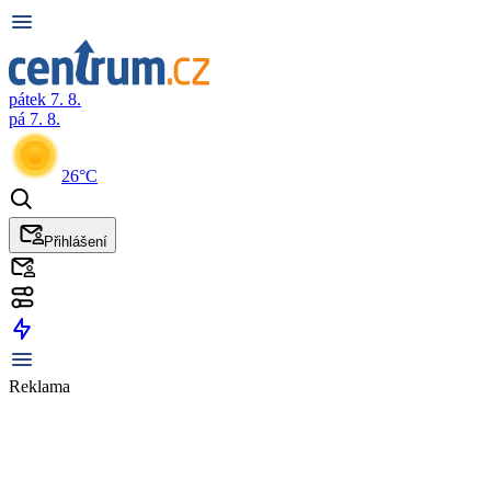
pátek 7. 8.
pá 7. 8.
26°C
Přihlášení
Reklama