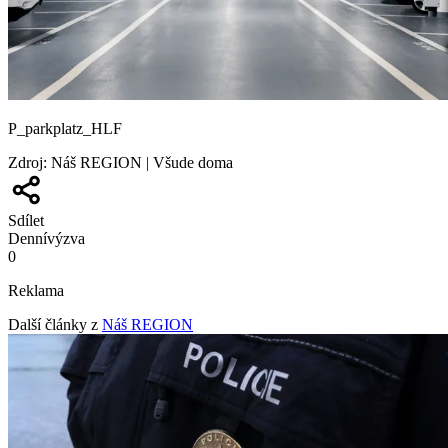
P_parkplatz_HLF
Zdroj
:
Náš REGION | Všude doma
Sdílet
Denní
výzva
0
Reklama
Další články z
Náš REGION