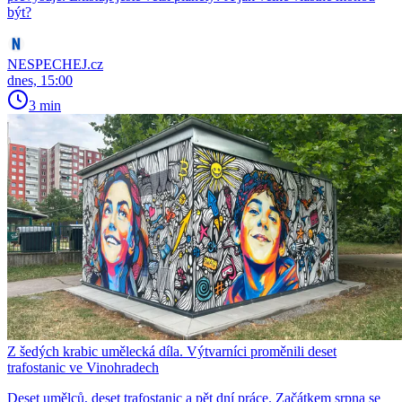
být?
NESPECHEJ.cz
dnes, 15:00
3 min
Z šedých krabic umělecká díla. Výtvarníci proměnili deset
trafostanic ve Vinohradech
Deset umělců, deset trafostanic a pět dní práce. Začátkem srpna se