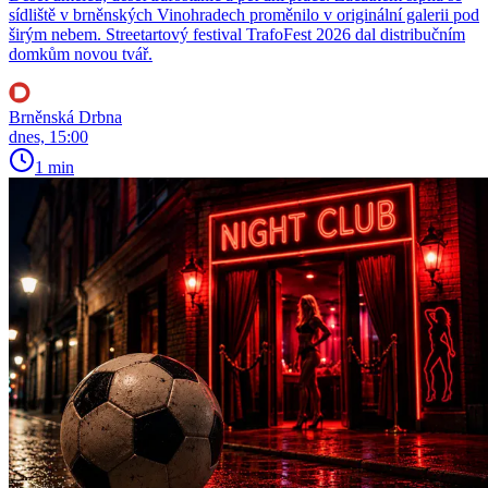
sídliště v brněnských Vinohradech proměnilo v originální galerii pod
širým nebem. Streetartový festival TrafoFest 2026 dal distribučním
domkům novou tvář.
Brněnská Drbna
dnes, 15:00
1 min