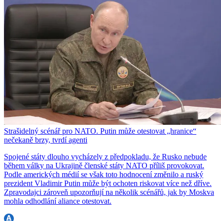
Strašidelný scénář pro NATO. Putin může otestovat „hranice“
nečekaně brzy, tvrdí agenti
Spojené státy dlouho vycházely z předpokladu, že Rusko nebude
během války na Ukrajině členské státy NATO příliš provokovat.
Podle amerických médií se však toto hodnocení změnilo a ruský
prezident Vladimir Putin může být ochoten riskovat více než dříve.
Zpravodajci zároveň upozorňují na několik scénářů, jak by Moskva
mohla odhodlání aliance otestovat.