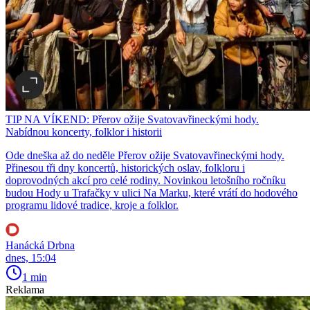
TIP NA VÍKEND: Přerov ožije Svatovavřineckými hody.
Nabídnou koncerty, folklor i historii
Ode dneška až do neděle Přerov ožije Svatovavřineckými hody.
Přinesou tři dny koncertů, historických oslav, folkloru i
doprovodných akcí pro celé rodiny. Novinkou letošního ročníku
budou Hody u Trafačky v ulici Na Marku, které vrátí do hodového
programu lidové tradice, kroje a folklor.
Hanácká Drbna
dnes, 15:04
1 min
Reklama