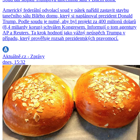
Americký federální odvolací soud v pátek nařídil zastavit stavbu
tanečního sálu Bílého domu, který si naplánoval prezident Donald
Trump. Podle soudu je nutné, aby byl projekt za 400 milionů dolarů
(8,4 miliardy korun) schválen Kongresem. Informují o tom agentury
AP a Reuters. Ta krok hodnotí jako vážný neúspěch Trumpa v
případu, který prověřuje rozsah prezidentských pravomocí.
Aktuálně.cz - Zprávy
dnes, 15:32