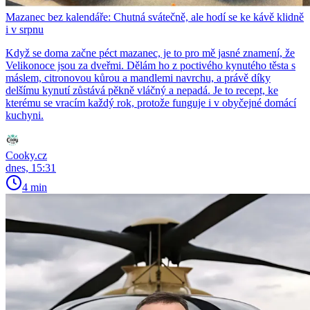
Mazanec bez kalendáře: Chutná svátečně, ale hodí se ke kávě klidně
i v srpnu
Když se doma začne péct mazanec, je to pro mě jasné znamení, že
Velikonoce jsou za dveřmi. Dělám ho z poctivého kynutého těsta s
máslem, citronovou kůrou a mandlemi navrchu, a právě díky
delšímu kynutí zůstává pěkně vláčný a nepadá. Je to recept, ke
kterému se vracím každý rok, protože funguje i v obyčejné domácí
kuchyni.
Cooky.cz
dnes, 15:31
4 min