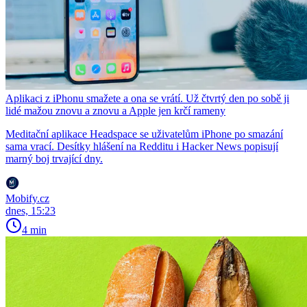
Aplikaci z iPhonu smažete a ona se vrátí. Už čtvrtý den po sobě ji
lidé mažou znovu a znovu a Apple jen krčí rameny
Meditační aplikace Headspace se uživatelům iPhone po smazání
sama vrací. Desítky hlášení na Redditu i Hacker News popisují
marný boj trvající dny.
Mobify.cz
dnes, 15:23
4 min