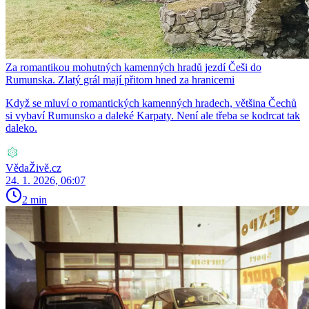
Za romantikou mohutných kamenných hradů jezdí Češi do
Rumunska. Zlatý grál mají přitom hned za hranicemi
Když se mluví o romantických kamenných hradech, většina Čechů
si vybaví Rumunsko a daleké Karpaty. Není ale třeba se kodrcat tak
daleko.
VědaŽivě.cz
24. 1. 2026, 06:07
2 min