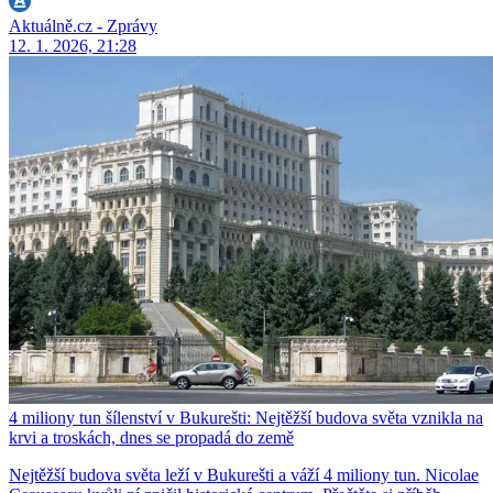
Aktuálně.cz - Zprávy
12. 1. 2026, 21:28
4 miliony tun šílenství v Bukurešti: Nejtěžší budova světa vznikla na
krvi a troskách, dnes se propadá do země
Nejtěžší budova světa leží v Bukurešti a váží 4 miliony tun. Nicolae