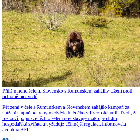
Příliš mnoho šelem. Slovensko s Rumunskem zahájily tažení proti
ochraně medvědů
Pět zemí v čele s Rumunskem a Slovenskem zahájilo kampaň za
snížení stupně ochrany medvěda hnědého v Evropské unii. Tvrdí, že
rostoucí populace těchto šelem představuje riziko pro lidi i
hospodářská zvířata a vyžaduje účinnější regulaci, informovala
agentura AFP.