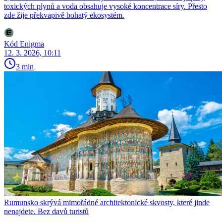
toxických plynů a voda obsahuje vysoké koncentrace síry. Přesto
zde žije překvapivě bohatý ekosystém.
Kód Enigma
12. 3. 2026, 10:11
3 min
Rumunsko skrývá mimořádné architektonické skvosty, které jinde
nenajdete. Bez davů turistů