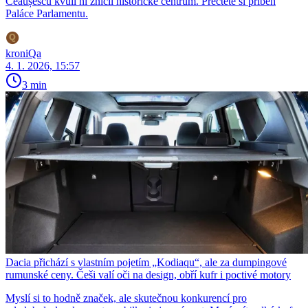
Ceaușescu kvůli ní zničil historické centrum. Přečtěte si příběh
Paláce Parlamentu.
kroniQa
4. 1. 2026, 15:57
3 min
Dacia přichází s vlastním pojetím „Kodiaqu“, ale za dumpingové
rumunské ceny. Češi valí oči na design, obří kufr i poctivé motory
Myslí si to hodně značek, ale skutečnou konkurencí pro