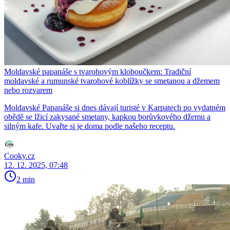
Moldavské papanáše s tvarohovým kloboučkem: Tradiční
moldavské a rumunské tvarohové koblížky se smetanou a džemem
nebo rozvarem
Moldavské Papanáše si dnes dávají turisté v Karpatech po vydatném
obědě se lžicí zakysané smetany, kapkou borůvkového džemu a
silným kafe. Uvařte si je doma podle našeho receptu.
Cooky.cz
12. 12. 2025, 07:48
2 min