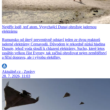
Nejdřív lodě, teď atom. Vysychající Dunaj ohrožuje jadernou
elektrárnu
Rumunsko od úterý preventivně odstaví jeden ze dvou reaktorů
jaderné elektrárny Cernavodă. Důvodem je rekordně nízká hladina
Dunaje, jehož voda slouží k chlazení elektrárny. Sucho, které letos
zasáhlo velkou část Evropy, tak začíná ohrožovat nejen zemědělství
a říční dopravu, ale i výrobu elektřiny.
Aktuálně.cz - Zprávy
28. 7. 2026, 11:03