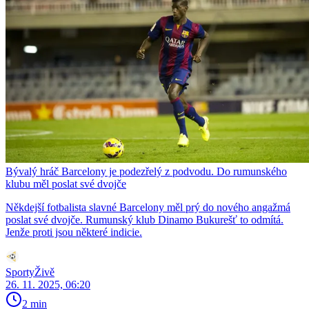
Bývalý hráč Barcelony je podezřelý z podvodu. Do rumunského
klubu měl poslat své dvojče
Někdejší fotbalista slavné Barcelony měl prý do nového angažmá
poslat své dvojče. Rumunský klub Dinamo Bukurešť to odmítá.
Jenže proti jsou některé indicie.
SportyŽivě
26. 11. 2025, 06:20
2 min