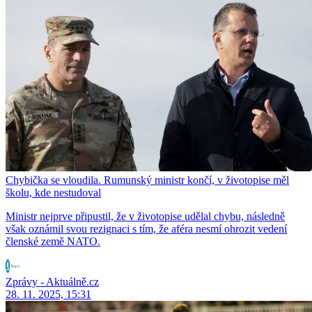
Chybička se vloudila. Rumunský ministr končí, v životopise měl
školu, kde nestudoval
Ministr nejprve připustil, že v životopise udělal chybu, následně
však oznámil svou rezignaci s tím, že aféra nesmí ohrozit vedení
členské země NATO.
Zprávy - Aktuálně.cz
28. 11. 2025, 15:31