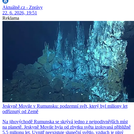
Aktuálně.cz - Zprávy
22. 6. 2026, 19:51
Reklama
Jeskyně Movile v Rumunsku: podzemní svět, který byl miliony let
odříznutý od Země
Na jihovýchodě Rumunska se skrývá jedno z nejpodivnějších míst
na planetě. Jeskyně Movile byla od zbytku světa izolovaná přibližně
5,5 milionu let. Uvnitř neexistuje sluneční světlo, vzduch je plný