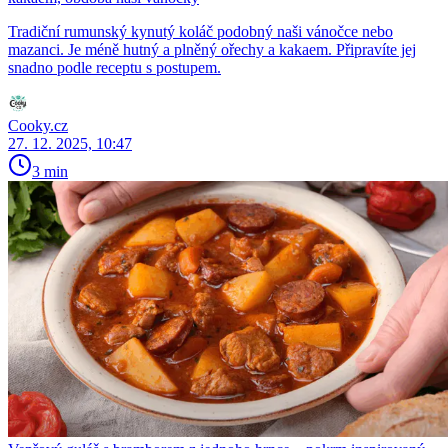
Tradiční rumunský kynutý koláč podobný naši vánočce nebo
mazanci. Je méně hutný a plněný ořechy a kakaem. Připravíte jej
snadno podle receptu s postupem.
Cooky.cz
27. 12. 2025, 10:47
3 min