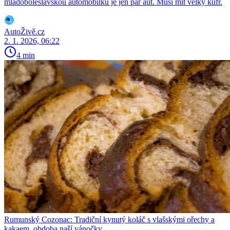
mladoboleslavskou automobilku je jen pár aut. Musí mít velký kufr.
AutoŽivě.cz
2. 1. 2026, 06:22
4 min
Rumunský Cozonac: Tradiční kynutý koláč s vlašskými ořechy a
kakaem, obdoba naší vánočky