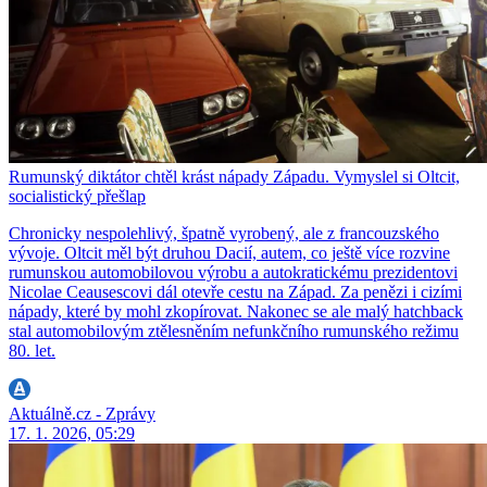
Rumunský diktátor chtěl krást nápady Západu. Vymyslel si Oltcit,
socialistický přešlap
Chronicky nespolehlivý, špatně vyrobený, ale z francouzského
vývoje. Oltcit měl být druhou Dacií, autem, co ještě více rozvine
rumunskou automobilovou výrobu a autokratickému prezidentovi
Nicolae Ceausescovi dál otevře cestu na Západ. Za penězi i cizími
nápady, které by mohl zkopírovat. Nakonec se ale malý hatchback
stal automobilovým ztělesněním nefunkčního rumunského režimu
80. let.
Aktuálně.cz - Zprávy
17. 1. 2026, 05:29