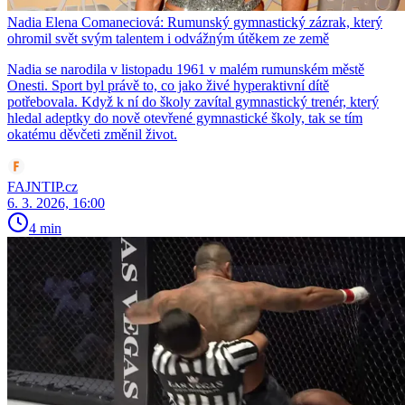
Nadia Elena Comaneciová: Rumunský gymnastický zázrak, který
ohromil svět svým talentem i odvážným útěkem ze země
Nadia se narodila v listopadu 1961 v malém rumunském městě
Onesti. Sport byl právě to, co jako živé hyperaktivní dítě
potřebovala. Když k ní do školy zavítal gymnastický trenér, který
hledal adeptky do nově otevřené gymnastické školy, tak se tím
okatému děvčeti změnil život.
FAJNTIP.cz
6. 3. 2026, 16:00
4 min