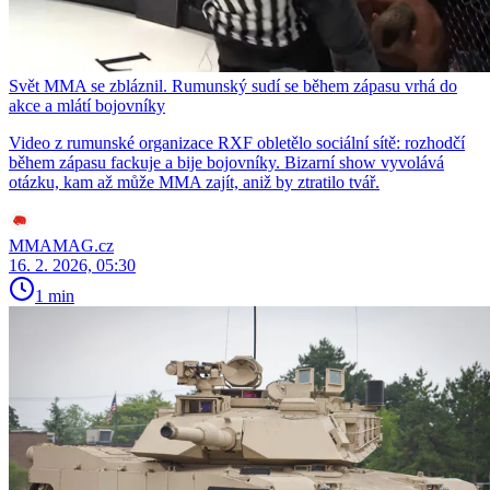
Svět MMA se zbláznil. Rumunský sudí se během zápasu vrhá do
akce a mlátí bojovníky
Video z rumunské organizace RXF obletělo sociální sítě: rozhodčí
během zápasu fackuje a bije bojovníky. Bizarní show vyvolává
otázku, kam až může MMA zajít, aniž by ztratilo tvář.
MMAMAG.cz
16. 2. 2026, 05:30
1 min