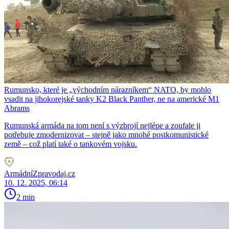
Rumunsko, které je „východním nárazníkem“ NATO, by mohlo
vsadit na jihokorejské tanky K2 Black Panther, ne na americké M1
Abrams
Rumunská armáda na tom není s výzbrojí nejlépe a zoufale ji
potřebuje zmodernizovat – stejně jako mnohé postkomunistické
země – což platí také o tankovém vojsku.
ArmádníZpravodaj.cz
10. 12. 2025, 06:14
2 min