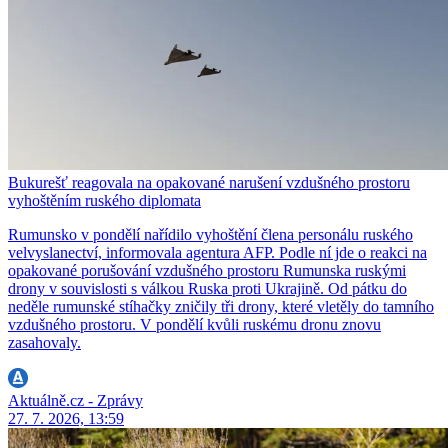
Bukurešť reagovala na opakované narušení vzdušného prostoru
vyhoštěním ruského diplomata
Rumunsko v pondělí nařídilo vyhoštění člena personálu ruského
velvyslanectví, informovala agentura AFP. Podle ní jde o reakci na
opakované porušování vzdušného prostoru Rumunska ruskými
drony v souvislosti s válkou Ruska proti Ukrajině. Od pátku do
neděle rumunské stíhačky zničily tři drony, které vletěly do tamního
vzdušného prostoru. V pondělí kvůli ruskému dronu znovu
zasahovaly.
Aktuálně.cz - Zprávy
27. 7. 2026, 13:59