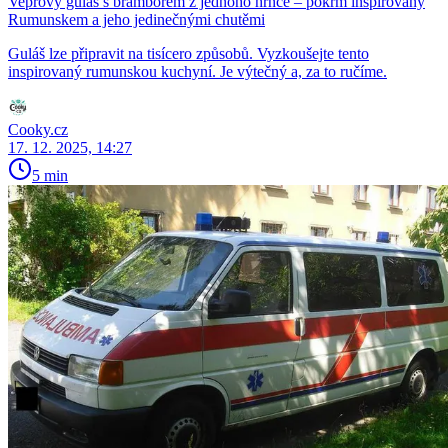
Vepřový guláš s bramborem z jednoho hrnce – pokrm inspirovaný
Rumunskem a jeho jedinečnými chutěmi
Guláš lze připravit na tisícero způsobů. Vyzkoušejte tento
inspirovaný rumunskou kuchyní. Je výtečný a, za to ručíme.
Cooky.cz
17. 12. 2025, 14:27
5 min