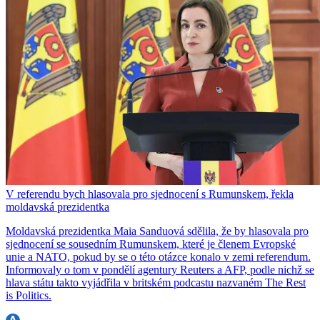
V referendu bych hlasovala pro sjednocení s Rumunskem, řekla
moldavská prezidentka
Moldavská prezidentka Maia Sanduová sdělila, že by hlasovala pro
sjednocení se sousedním Rumunskem, které je členem Evropské
unie a NATO, pokud by se o této otázce konalo v zemi referendum.
Informovaly o tom v pondělí agentury Reuters a AFP, podle nichž se
hlava státu takto vyjádřila v britském podcastu nazvaném The Rest
is Politics.