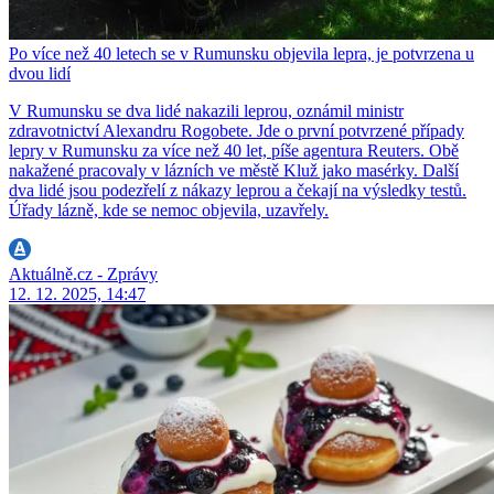
Po více než 40 letech se v Rumunsku objevila lepra, je potvrzena u
dvou lidí
V Rumunsku se dva lidé nakazili leprou, oznámil ministr
zdravotnictví Alexandru Rogobete. Jde o první potvrzené případy
lepry v Rumunsku za více než 40 let, píše agentura Reuters. Obě
nakažené pracovaly v lázních ve městě Kluž jako masérky. Další
dva lidé jsou podezřelí z nákazy leprou a čekají na výsledky testů.
Úřady lázně, kde se nemoc objevila, uzavřely.
Aktuálně.cz - Zprávy
12. 12. 2025, 14:47