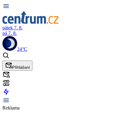
pátek 7. 8.
pá 7. 8.
24°C
Přihlášení
Reklama