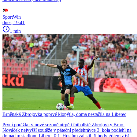
SportWin
dnes, 19:41
1 min
Brněnská Zbrojovka poprvé klopýtla, doma nestačila na Liberec
První porážku v nové sezoně utrpěli fotbalisté Zbrojovky Brno.
Nováček nejvyšší soutěže v páteční předehrávce 3. kola podlehl na
domácím stadionu Liberci 0:1. Hostům zajistil tři body gólem z 61.