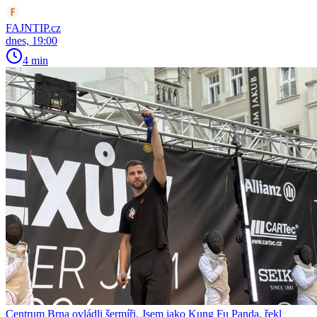
FAJNTIP.cz
dnes, 19:00
4 min
Centrum Brna ovládli šermíři. Jsem jako Kung Fu Panda, řekl