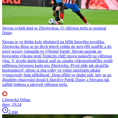
Slovan ovládl duel se Zbrojovkou. O vítěznou trefu se postaral
Dulay
Slovan se ve třetím kole představil na hřišti ligového nováčka.
Zbrojovka Brno se po třech letech vrátila do nejvyšší soutěže a do
nové sezony vstoupila ve výborné formě. Slovan naopak po
bojovném výkonu proti Teplicím chtěl znovu naskočit na vítěznou
vlnu. V úvodu duelu hlavní sudí po zásahu videorozhodčího zrušil
udělenou červenou kartu pro Zbrojovku. První půle tak skončila
bezbrankově, přesto si oba celky ve velmi náročném utkání
vypracovaly řadu příležitostí. Zlom přišel ve druhé půli, kdy se po
dlouhém vhazování dostal k hlavičce Patrik Dulay a Slovanu tak
zařídil jedinou a zároveň vítěznou trefu.
Liberecká Drbna
dnes, 19:24
2 min