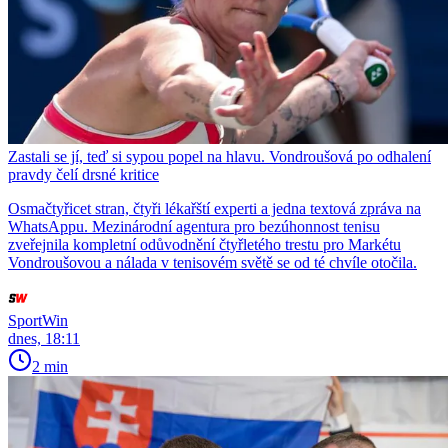
Zastali se jí, teď si sypou popel na hlavu. Vondroušová po odhalení
pravdy čelí drsné kritice
Osmačtyřicet stran, čtyři lékařští experti a jedna textová zpráva na
WhatsAppu. Mezinárodní agentura pro bezúhonnost tenisu
zveřejnila kompletní odůvodnění čtyřletého trestu pro Markétu
Vondroušovou a nálada v tenisovém světě se od té chvíle otočila.
SportWin
dnes, 18:11
2 min