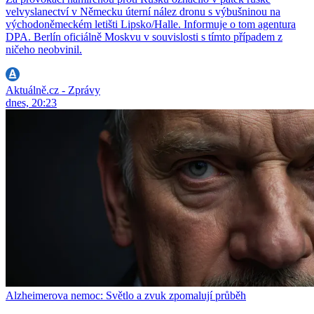
velvyslanectví v Německu úterní nález dronu s výbušninou na
východoněmeckém letišti Lipsko/Halle. Informuje o tom agentura
DPA. Berlín oficiálně Moskvu v souvislosti s tímto případem z
ničeho neobvinil.
Aktuálně.cz - Zprávy
dnes, 20:23
Alzheimerova nemoc: Světlo a zvuk zpomalují průběh