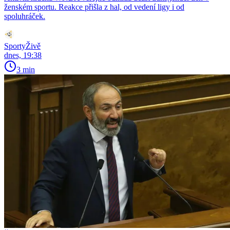
ženském sportu. Reakce přišla z hal, od vedení ligy i od
spoluhráček.
SportyŽivě
dnes, 19:38
3 min