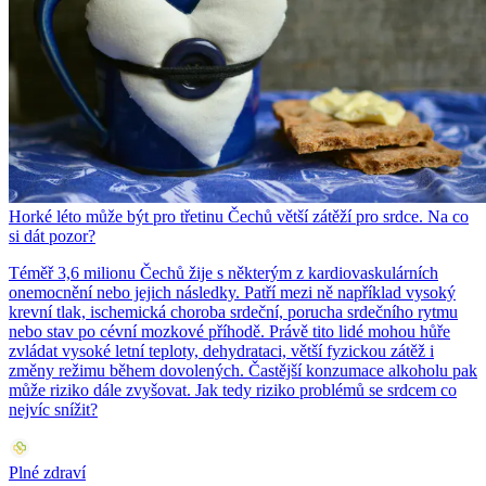
Horké léto může být pro třetinu Čechů větší zátěží pro srdce. Na co
si dát pozor?
Téměř 3,6 milionu Čechů žije s některým z kardiovaskulárních
onemocnění nebo jejich následky. Patří mezi ně například vysoký
krevní tlak, ischemická choroba srdeční, porucha srdečního rytmu
nebo stav po cévní mozkové příhodě. Právě tito lidé mohou hůře
zvládat vysoké letní teploty, dehydrataci, větší fyzickou zátěž i
změny režimu během dovolených. Častější konzumace alkoholu pak
může riziko dále zvyšovat. Jak tedy riziko problémů se srdcem co
nejvíc snížit?
Plné zdraví