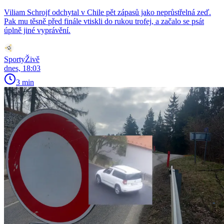
Viliam Schrojf odchytal v Chile pět zápasů jako neprůstřelná zeď.
Pak mu těsně před finále vtiskli do rukou trofej, a začalo se psát
úplně jiné vyprávění.
SportyŽivě
dnes, 18:03
3 min