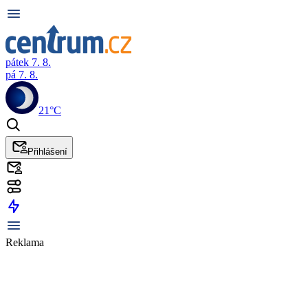
pátek 7. 8.
pá 7. 8.
21°C
Přihlášení
Reklama