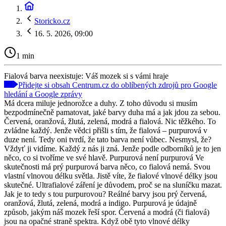
Storicko.cz
16. 5. 2026, 09:00
1 min
Fialová barva neexistuje: Váš mozek si s vámi hraje
Přidejte si obsah Centrum.cz do oblíbených zdrojů pro Google
hledání a Google zprávy
Má dcera miluje jednorožce a duhy. Z toho důvodu si musím
bezpodmínečně pamatovat, jaké barvy duha má a jak jdou za sebou.
Červená, oranžová, žlutá, zelená, modrá a fialová. Nic těžkého. To
zvládne každý. Jenže vědci přišli s tím, že fialová – purpurová v
duze není. Tedy oni tvrdí, že tato barva není vůbec. Nesmysl, že?
Vždyť ji vidíme. Každý z nás ji zná. Jenže podle odborníků je to jen
něco, co si tvoříme ve své hlavě. Purpurová není purpurová Ve
skutečnosti má prý purpurová barva něco, co fialová nemá. Svou
vlastní vlnovou délku světla. Jistě víte, že fialové vlnové délky jsou
skutečné. Ultrafialové záření je důvodem, proč se na sluníčku mazat.
Jak je to tedy s tou purpurovou? Reálné barvy jsou prý červená,
oranžová, žlutá, zelená, modrá a indigo. Purpurová je údajně
způsob, jakým náš mozek řeší spor. Červená a modrá (či fialová)
jsou na opačné straně spektra. Když obě tyto vlnové délky