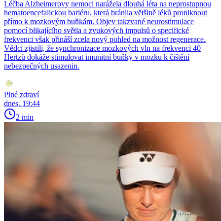
Léčba Alzheimerovy nemoci narážela dlouhá léta na neprostupnou
hematoencefalickou bariéru, která bránila většině léků proniknout
přímo k mozkovým buňkám. Objev takzvané neurostimulace
pomocí blikajícího světla a zvukových impulsů o specifické
frekvenci však přináší zcela nový pohled na možnost regenerace.
Vědci zjistili, že synchronizace mozkových vln na frekvenci 40
Hertzů dokáže stimulovat imunitní buňky v mozku k čištění
nebezpečných usazenin.
Plné zdraví
dnes, 19:44
2 min