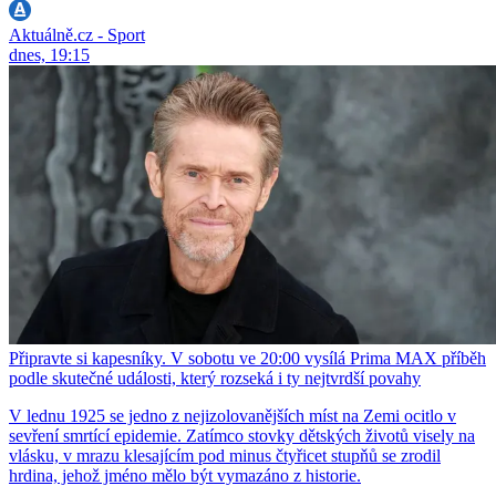
Aktuálně.cz - Sport
dnes, 19:15
Připravte si kapesníky. V sobotu ve 20:00 vysílá Prima MAX příběh
podle skutečné události, který rozseká i ty nejtvrdší povahy
V lednu 1925 se jedno z nejizolovanějších míst na Zemi ocitlo v
sevření smrtící epidemie. Zatímco stovky dětských životů visely na
vlásku, v mrazu klesajícím pod minus čtyřicet stupňů se zrodil
hrdina, jehož jméno mělo být vymazáno z historie.