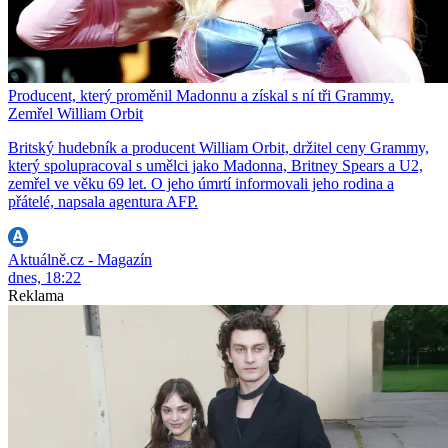
Producent, který proměnil Madonnu a získal s ní tři Grammy.
Zemřel William Orbit
Britský hudebník a producent William Orbit, držitel ceny Grammy,
který spolupracoval s umělci jako Madonna, Britney Spears a U2,
zemřel ve věku 69 let. O jeho úmrtí informovali jeho rodina a
přátelé, napsala agentura AFP.
Aktuálně.cz - Magazín
dnes, 18:22
Reklama