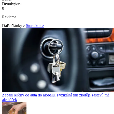
Denní
výzva
0
Reklama
Další články z
Storicko.cz
Zabalil klíčky od auta do alobalu. Fyzikální trik zloděje zastaví, má
ale háček