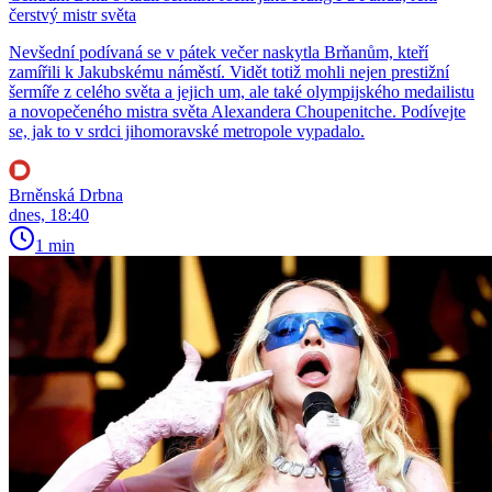
čerstvý mistr světa
Nevšední podívaná se v pátek večer naskytla Brňanům, kteří
zamířili k Jakubskému náměstí. Vidět totiž mohli nejen prestižní
šermíře z celého světa a jejich um, ale také olympijského medailistu
a novopečeného mistra světa Alexandera Choupenitche. Podívejte
se, jak to v srdci jihomoravské metropole vypadalo.
Brněnská Drbna
dnes, 18:40
1 min