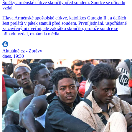
Špičky arménské církve skončily před soudem. Soudce se případu
vzdal
Hlava Arménské apoštolské církve, katolikos Garegin II., a dalších
šest prelátů v pátek stanuli před soudem. První jednání, uspořádané
za zavřenými dveřmi, ale zakrátko skončilo, protože soudce se
případu vzdal, oznámila média.
Aktuálně.cz - Zprávy
dnes, 19:30