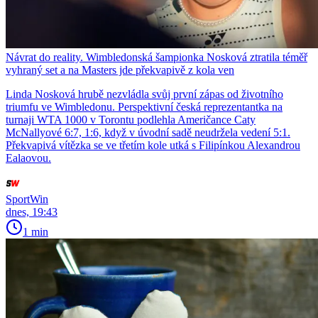
Návrat do reality. Wimbledonská šampionka Nosková ztratila téměř
vyhraný set a na Masters jde překvapivě z kola ven
Linda Nosková hrubě nezvládla svůj první zápas od životního
triumfu ve Wimbledonu. Perspektivní česká reprezentantka na
turnaji WTA 1000 v Torontu podlehla Američance Caty
McNallyové 6:7, 1:6, když v úvodní sadě neudržela vedení 5:1.
Překvapivá vítězka se ve třetím kole utká s Filipínkou Alexandrou
Ealaovou.
SportWin
dnes, 19:43
1 min