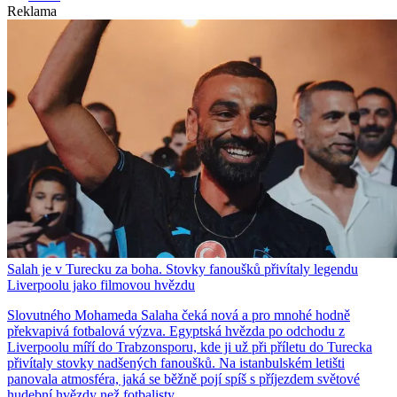
Reklama
Salah je v Turecku za boha. Stovky fanoušků přivítaly legendu
Liverpoolu jako filmovou hvězdu
Slovutného Mohameda Salaha čeká nová a pro mnohé hodně
překvapivá fotbalová výzva. Egyptská hvězda po odchodu z
Liverpoolu míří do Trabzonsporu, kde ji už při příletu do Turecka
přivítaly stovky nadšených fanoušků. Na istanbulském letišti
panovala atmosféra, jaká se běžně pojí spíš s příjezdem světové
hudební hvězdy než fotbalisty.