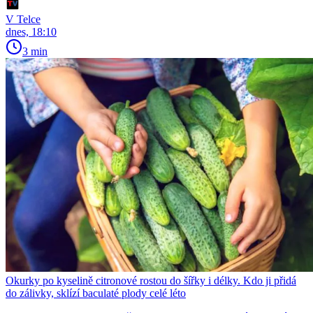
V Telce
dnes, 18:10
3 min
Okurky po kyselině citronové rostou do šířky i délky. Kdo ji přidá
do zálivky, sklízí baculaté plody celé léto