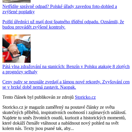
Netřídíte správně odpad? Polské úřady zavedou foto-dohled a
zvýšené poplatky
Polští úředníci už mají dost špatného třídění odpadu. Oznámili, že
budou provádět zvýšené kontroly.
Pátá vlna zdražování na stanicích: Benzín v Polsku atakuje 8 zlotých
a prognózy selhaly
Ceny paliv se neustále zvedají a lámou nové rekordy. Zvyšování cen
se v brzké době nemá zastavit. Naopak.
Tento článek byl publikován ze zdrojů
Storicko.cz
Storicko.cz je magazín zaměřený na poutavé články ze světa
skutečných příběhů, inspirativních osobností i zajímavých událostí.
Najdete tu směs životních osudů, kuriozit a historických momentů,
které dokáží čtenáře vtáhnout a nabídnout nový pohled na svět
kolem nás. Texty jsou psané tak, aby...