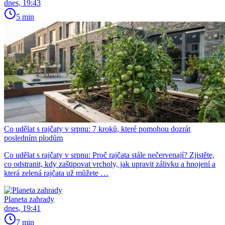
dnes, 19:43
5 min
Co udělat s rajčaty v srpnu: 7 kroků, které pomohou dozrát
posledním plodům
Co udělat s rajčaty v srpnu: Proč rajčata stále nečervenají? Zjistěte,
co odstranit, kdy zaštipovat vrcholy, jak upravit zálivku a hnojení a
která zelená rajčata už můžete …
Planeta zahrady
dnes, 19:41
7 min