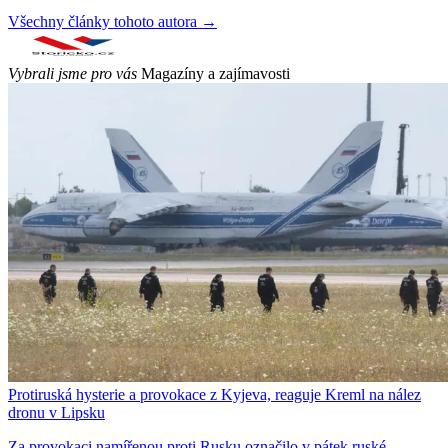
Všechny články tohoto autora →
Vybrali jsme pro vás
Magazíny a zajímavosti
Protiruská hysterie a provokace z Kyjeva, reaguje Kreml na nález
dronu v Lipsku
Za provokaci namířenou proti Rusku označilo v pátek ruské