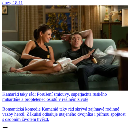
dnes, 18:11
Kamarád taky rád: Porušení smlouvy, superjachta ruského
miliardáře a propletenec osudů v reálném životě
Romantická komedie Kamarád taky rád skrývá zajímavé rodinné
vazby herců. Zákulisí odhaluje utajeného dvojníka i přímou spojitost
s osobním životem hvězd.