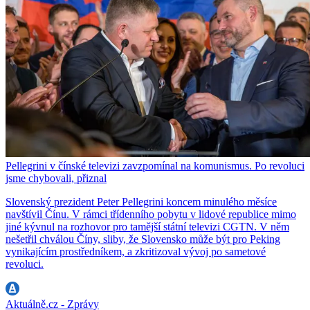
Pellegrini v čínské televizi zavzpomínal na komunismus. Po revoluci
jsme chybovali, přiznal
Slovenský prezident Peter Pellegrini koncem minulého měsíce
navštívil Čínu. V rámci třídenního pobytu v lidové republice mimo
jiné kývnul na rozhovor pro tamější státní televizi CGTN. V něm
nešetřil chválou Číny, sliby, že Slovensko může být pro Peking
vynikajícím prostředníkem, a zkritizoval vývoj po sametové
revoluci.
Aktuálně.cz - Zprávy