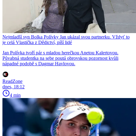
Nejmladší syn Bolka Polívky Jan ukázal svou partnerku. Vždyť to
je celá Vlastička z Dědictví, píší lidé
Jan Polívka tvoří pár s mladou herečkou Anetou Kalertovou.
Půvabná studentka na sebe poutá obrovskou pozornost kvůli
nápadné podobě s Dagmar Havlovou.
ReadZone
dnes, 18:12
4 min