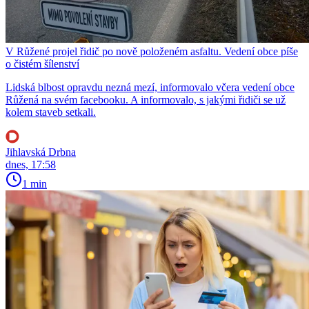
V Růžené projel řidič po nově položeném asfaltu. Vedení obce píše
o čistém šílenství
Lidská blbost opravdu nezná mezí, informovalo včera vedení obce
Růžená na svém facebooku. A informovalo, s jakými řidiči se už
kolem staveb setkali.
Jihlavská Drbna
dnes, 17:58
1 min