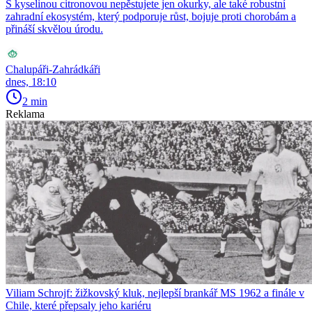
S kyselinou citronovou nepěstujete jen okurky, ale také robustní
zahradní ekosystém, který podporuje růst, bojuje proti chorobám a
přináší skvělou úrodu.
Chalupáři-Zahrádkáři
dnes, 18:10
2 min
Reklama
Viliam Schrojf: žižkovský kluk, nejlepší brankář MS 1962 a finále v
Chile, které přepsaly jeho kariéru