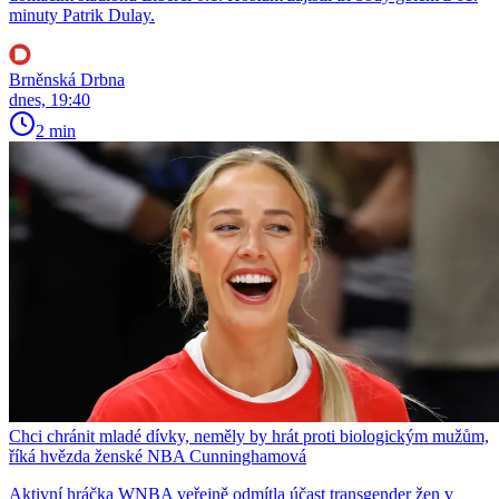
minuty Patrik Dulay.
Brněnská Drbna
dnes, 19:40
2 min
Chci chránit mladé dívky, neměly by hrát proti biologickým mužům,
říká hvězda ženské NBA Cunninghamová
Aktivní hráčka WNBA veřejně odmítla účast transgender žen v