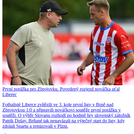
První porážka pro Zbrojovku. Povedený rozjezd nováčka uťal
Liberec
Fotbalisté Liberce zvítězili ve 3. kole první ligy v Brně nad
Zbrojovkou 1:0 a připravili nováčkovi soutěže první porážku v
soutěži. O výhře Slovanu rozhodl po hodině hry slovenský záložník
Patrik Dulay. Brňané tak nenavázali na výtečný start do ligy, kdy
zdolali Spartu a remizovali v Plzni.