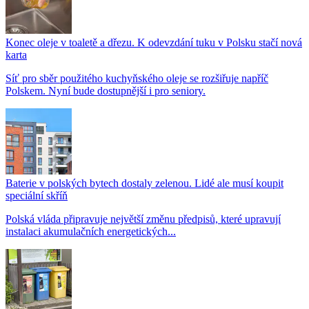
Konec oleje v toaletě a dřezu. K odevzdání tuku v Polsku stačí nová
karta
Síť pro sběr použitého kuchyňského oleje se rozšiřuje napříč
Polskem. Nyní bude dostupnější i pro seniory.
Baterie v polských bytech dostaly zelenou. Lidé ale musí koupit
speciální skříň
Polská vláda připravuje největší změnu předpisů, které upravují
instalaci akumulačních energetických...