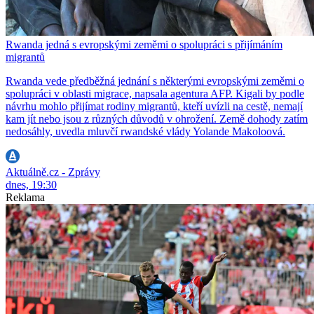
Rwanda jedná s evropskými zeměmi o spolupráci s přijímáním
migrantů
Rwanda vede předběžná jednání s některými evropskými zeměmi o
spolupráci v oblasti migrace, napsala agentura AFP. Kigali by podle
návrhu mohlo přijímat rodiny migrantů, kteří uvízli na cestě, nemají
kam jít nebo jsou z různých důvodů v ohrožení. Země dohody zatím
nedosáhly, uvedla mluvčí rwandské vlády Yolande Makoloová.
Aktuálně.cz - Zprávy
dnes, 19:30
Reklama