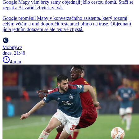
Google Mapy vám brzy samy objednají jídlo cestou domů. Stačí se
zeptat a AI zařídí zbytek za vás
Google proměnil Mapy v konverzačního asistenta, který rozumí
celým větám a umí doporučit restauraci přímo na trase. Objednání
jídla jedním dotazem se ale teprve chystá.
Mobify.cz
dnes, 21:46
4 min