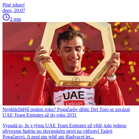
Plné zdraví
dnes, 20:07
2 min
Nejdůležitější podpis roku? Pogačarův dědic Del Toro se zavázal
UAE Team Emirates až do roku 2031
Vypadá to, že v týmu UAE Team Emirates už vědí, kdo jednou
převezme štafetu po slovinském stroji na vítězství Tadeji
Pogačarovi. A není mu ještě ani třiadvacet let...