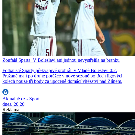
Zoufalá Sparta. V Boleslavi ani jednou nevystřelila na branku
Fotbalisté Sparty překvapivě prohráli v Mladé Boleslavi 0:2.
Pražané mají po druhé porážce v nové sezoně po třech ligových
kolech pouze tři body za upocené domácí vítězství nad Zlínem.
Aktuálně.cz - Sport
dnes, 20:20
Reklama