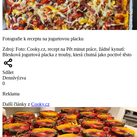
Fotografie k receptu na jogurtovou placku
Zdroj
:
Foto: Cooky.cz, recept na Pět minut práce, žádné kynutí:
Blesková jogurtová placka z trouby, která chutná jako poctivé těsto
Sdílet
Denní
výzva
0
Reklama
Další články z
Cooky.cz