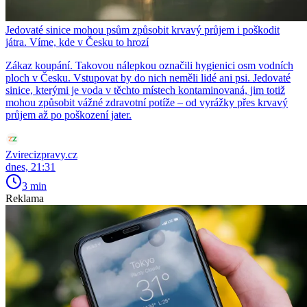
Jedovaté sinice mohou psům způsobit krvavý průjem i poškodit
játra. Víme, kde v Česku to hrozí
Zákaz koupání. Takovou nálepkou označili hygienici osm vodních
ploch v Česku. Vstupovat by do nich neměli lidé ani psi. Jedovaté
sinice, kterými je voda v těchto místech kontaminovaná, jim totiž
mohou způsobit vážné zdravotní potíže – od vyrážky přes krvavý
průjem až po poškození jater.
Zvirecizpravy.cz
dnes, 21:31
3 min
Reklama