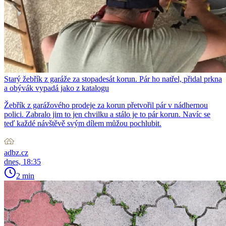
Starý žebřík z garáže za stopadesát korun. Pár ho natřel, přidal prkna
a obývák vypadá jako z katalogu
Žebřík z garážového prodeje za korun přetvořil pár v nádhernou
polici. Zabralo jim to jen chvilku a stálo je to pár korun. Navíc se
teď každé návštěvě svým dílem můžou pochlubit.
adbz.cz
dnes, 18:35
2 min