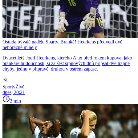
Ostuda bývalé naděje Sparty. Brankář Heerkens předvedl dvě
nehorázné minely
Dvacetiletý Joeri Heerkens, kterého Ajax před rokem kupoval jako
brankáře budoucnosti, si za šest srpnových dnů připsal dvě trapné
chyby, jednu v přípravě, druhou v ostrém zápase.
SportyŽivě
dnes, 20:21
3 min