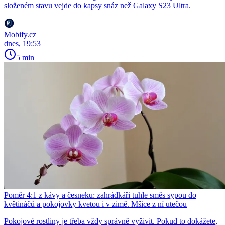
složeném stavu vejde do kapsy snáz než Galaxy S23 Ultra.
Mobify.cz
dnes, 19:53
5 min
Poměr 4:1 z kávy a česneku: zahrádkáři tuhle směs sypou do
květináčů a pokojovky kvetou i v zimě. Mšice z ní utečou
Pokojové rostliny je třeba vždy správně vyživit. Pokud to dokážete,