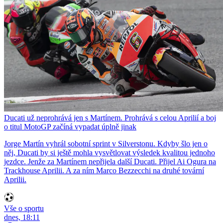
Ducati už neprohrává jen s Martínem. Prohrává s celou Aprilií a boj
o titul MotoGP začíná vypadat úplně jinak
Jorge Martín vyhrál sobotní sprint v Silverstonu. Kdyby šlo jen o
něj, Ducati by si ještě mohla vysvětlovat výsledek kvalitou jednoho
jezdce. Jenže za Martínem nepřijela další Ducati. Přijel Ai Ogura na
Trackhouse Aprilii. A za ním Marco Bezzecchi na druhé tovární
Aprilii.
Vše o sportu
dnes, 18:11