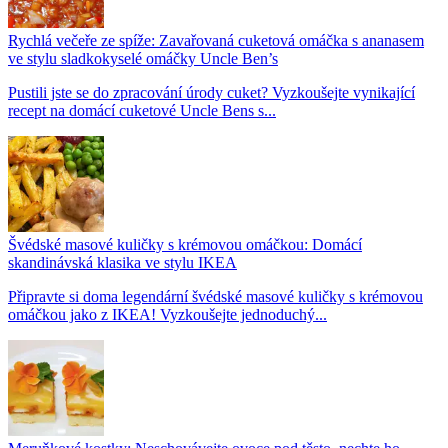
Rychlá večeře ze spíže: Zavařovaná cuketová omáčka s ananasem
ve stylu sladkokyselé omáčky Uncle Ben’s
Pustili jste se do zpracování úrody cuket? Vyzkoušejte vynikající
recept na domácí cuketové Uncle Bens s...
Švédské masové kuličky s krémovou omáčkou: Domácí
skandinávská klasika ve stylu IKEA
Připravte si doma legendární švédské masové kuličky s krémovou
omáčkou jako z IKEA! Vyzkoušejte jednoduchý...