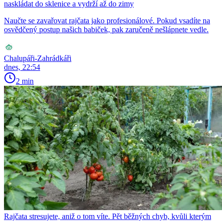
naskládat do sklenice a vydrží až do zimy
Naučte se zavařovat rajčata jako profesionálové. Pokud vsadíte na
osvědčený postup našich babiček, pak zaručeně nešlápnete vedle.
Chalupáři-Zahrádkáři
dnes, 22:54
2 min
Rajčata stresujete, aniž o tom víte. Pět běžných chyb, kvůli kterým