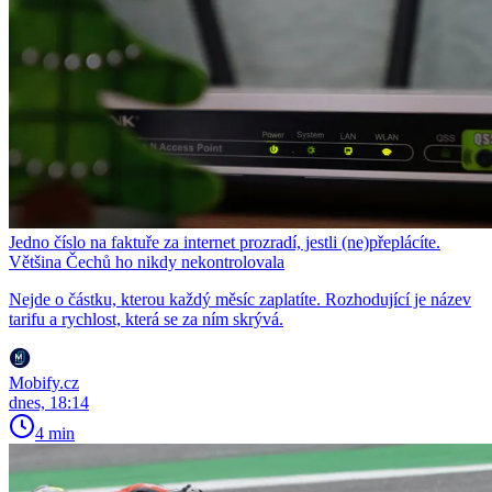
Jedno číslo na faktuře za internet prozradí, jestli (ne)přeplácíte.
Většina Čechů ho nikdy nekontrolovala
Nejde o částku, kterou každý měsíc zaplatíte. Rozhodující je název
tarifu a rychlost, která se za ním skrývá.
Mobify.cz
dnes, 18:14
4 min