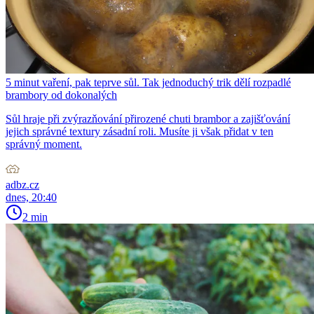
5 minut vaření, pak teprve sůl. Tak jednoduchý trik dělí rozpadlé
brambory od dokonalých
Sůl hraje při zvýrazňování přirozené chuti brambor a zajišťování
jejich správné textury zásadní roli. Musíte ji však přidat v ten
správný moment.
adbz.cz
dnes, 20:40
2 min