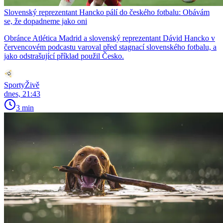
Slovenský reprezentant Hancko pálí do českého fotbalu: Obávám
se, že dopadneme jako oni
Obránce Atlética Madrid a slovenský reprezentant Dávid Hancko v
červencovém podcastu varoval před stagnací slovenského fotbalu, a
jako odstrašující příklad použil Česko.
SportyŽivě
dnes, 21:43
3 min