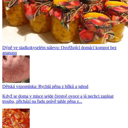
Dýně ve sladkokyselém nálevu: Osvěžující domácí kompot bez
ananasu
Dětská vzpomínka: Rychlá pěna z bílků a jahod
Když se doma v misce sejde čerstvé ovoce a já nechci zapínat
troubu, přichází na řadu právě tahle pěna z...