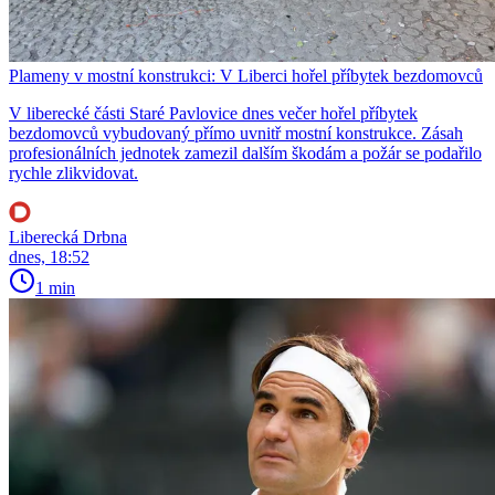
Plameny v mostní konstrukci: V Liberci hořel příbytek bezdomovců
V liberecké části Staré Pavlovice dnes večer hořel příbytek
bezdomovců vybudovaný přímo uvnitř mostní konstrukce. Zásah
profesionálních jednotek zamezil dalším škodám a požár se podařilo
rychle zlikvidovat.
Liberecká Drbna
dnes, 18:52
1 min