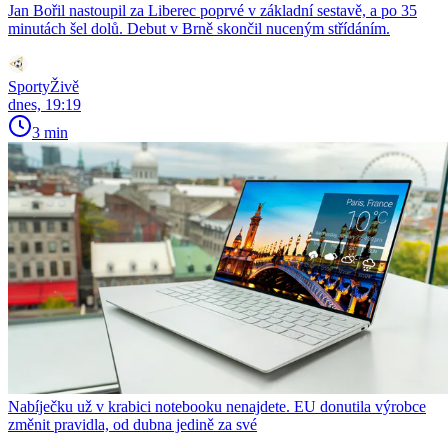
Jan Bořil nastoupil za Liberec poprvé v základní sestavě, a po 35
minutách šel dolů. Debut v Brně skončil nuceným střídáním.
SportyŽivě
dnes, 19:19
3 min
Nabíječku už v krabici notebooku nenajdete. EU donutila výrobce
změnit pravidla, od dubna jedině za své