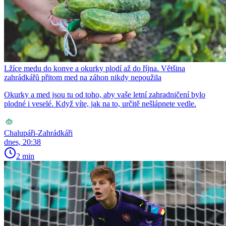
Lžíce medu do konve a okurky plodí až do října. Většina
zahrádkářů přitom med na záhon nikdy nepoužila
Okurky a med jsou tu od toho, aby vaše letní zahradničení bylo
plodné i veselé. Když víte, jak na to, určitě nešlápnete vedle.
Chalupáři-Zahrádkáři
dnes, 20:38
2 min