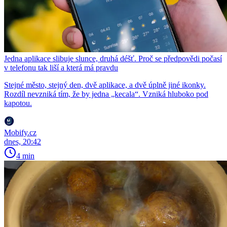
Jedna aplikace slibuje slunce, druhá déšť. Proč se předpovědi počasí
v telefonu tak liší a která má pravdu
Stejné město, stejný den, dvě aplikace, a dvě úplně jiné ikonky.
Rozdíl nevzniká tím, že by jedna „kecala“. Vzniká hluboko pod
kapotou.
Mobify.cz
dnes, 20:42
4 min