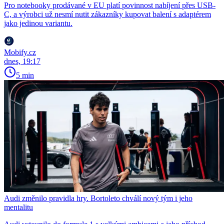
Pro notebooky prodávané v EU platí povinnost nabíjení přes USB-
C, a výrobci už nesmí nutit zákazníky kupovat balení s adaptérem
jako jedinou variantu.
Mobify.cz
dnes, 19:17
5 min
Audi změnilo pravidla hry. Bortoleto chválí nový tým i jeho
mentalitu