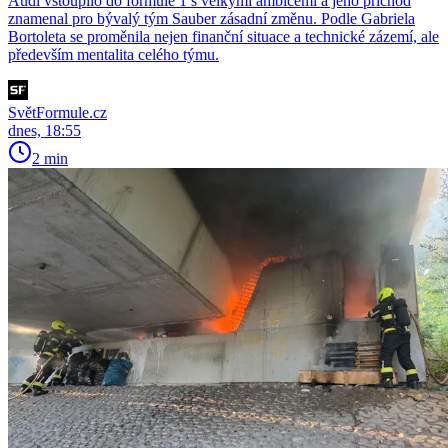
Audi vstoupilo do formule 1 s velkými ambicemi a jeho příchod
znamenal pro bývalý tým Sauber zásadní změnu. Podle Gabriela
Bortoleta se proměnila nejen finanční situace a technické zázemí, ale
především mentalita celého týmu.
SvětFormule.cz
dnes, 18:55
2 min