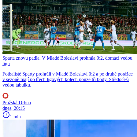
Sparta znovu padla. V Mladé Boleslavi prohrála 0:2, domácí vedou
ligu
Fotbalisté Sparty prohráli v Mladé Boleslavi 0:2 a po druhé porážce
v sezoně mají po třech ligových kolech pouze tři body. Středočeši
vedou tabulku.
Pražská Drbna
dnes, 20:15
1 min