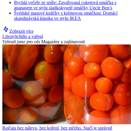
Rychlá večeře ze spíže: Zavařovaná cuketová omáčka s
ananasem ve stylu sladkokyselé omáčky Uncle Ben’s
Švédské masové kuličky s krémovou omáčkou: Domácí
skandinávská klasika ve stylu IKEA
Zobrazit více
Lifestyle
Jídlo a vaření
Vybrali jsme pro vás
Magazíny a zajímavosti
Rajčata bez nálevu, bez koření, bez ničeho. Stačí je správně