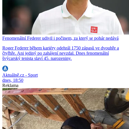
Fenomenální Federer udivil i počinem, za který se pohár nedává
Roger Federer během kariéry odehrál 1750 zápasů ve dvouhře a
čtyřhře. Ani jediný po zahájení nevzdal. Dnes fenomenální
švýcarský tenista slaví 45. narozeniny.
Aktuálně.cz - Sport
dnes, 18:50
Reklama