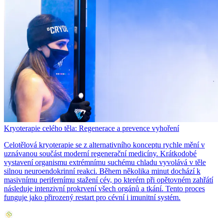
Kryoterapie celého těla: Regenerace a prevence vyhoření
Celotělová kryoterapie se z alternativního konceptu rychle mění v
uznávanou součást moderní regenerační medicíny. Krátkodobé
vystavení organismu extrémnímu suchému chladu vyvolává v těle
silnou neuroendokrinní reakci. Během několika minut dochází k
masivnímu perifernímu stažení cév, po kterém při opětovném zahřátí
následuje intenzivní prokrvení všech orgánů a tkání. Tento proces
funguje jako přirozený restart pro cévní i imunitní systém.