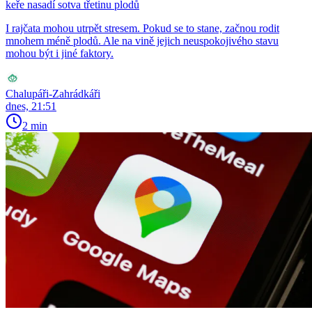
keře nasadí sotva třetinu plodů
I rajčata mohou utrpět stresem. Pokud se to stane, začnou rodit
mnohem méně plodů. Ale na vině jejich neuspokojivého stavu
mohou být i jiné faktory.
Chalupáři-Zahrádkáři
dnes, 21:51
2 min