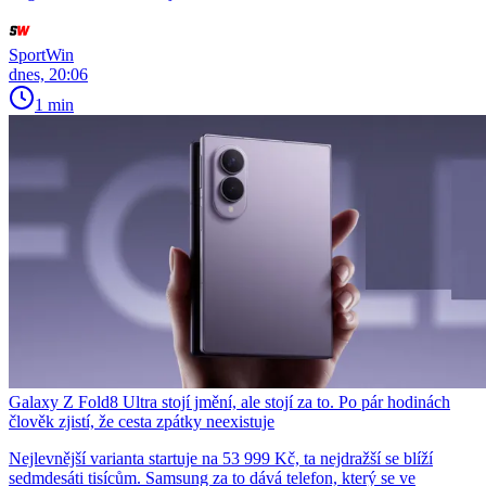
SportWin
dnes, 20:06
1 min
Galaxy Z Fold8 Ultra stojí jmění, ale stojí za to. Po pár hodinách
člověk zjistí, že cesta zpátky neexistuje
Nejlevnější varianta startuje na 53 999 Kč, ta nejdražší se blíží
sedmdesáti tisícům. Samsung za to dává telefon, který se ve