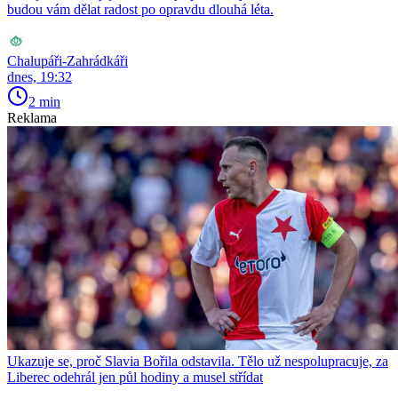
budou vám dělat radost po opravdu dlouhá léta.
Chalupáři-Zahrádkáři
dnes, 19:32
2 min
Reklama
Ukazuje se, proč Slavia Bořila odstavila. Tělo už nespolupracuje, za
Liberec odehrál jen půl hodiny a musel střídat