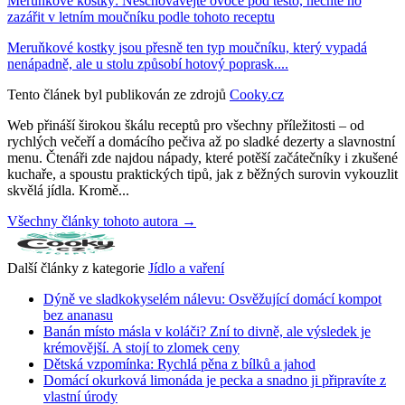
Meruňkové kostky: Neschovávejte ovoce pod těsto, nechte ho
zazářit v letním moučníku podle tohoto receptu
Meruňkové kostky jsou přesně ten typ moučníku, který vypadá
nenápadně, ale u stolu způsobí hotový poprask....
Tento článek byl publikován ze zdrojů
Cooky.cz
Web přináší širokou škálu receptů pro všechny příležitosti – od
rychlých večeří a domácího pečiva až po sladké dezerty a slavnostní
menu. Čtenáři zde najdou nápady, které potěší začátečníky i zkušené
kuchaře, a spoustu praktických tipů, jak z běžných surovin vykouzlit
skvělá jídla. Kromě...
Všechny články tohoto autora →
Další články z kategorie
Jídlo a vaření
Dýně ve sladkokyselém nálevu: Osvěžující domácí kompot
bez ananasu
Banán místo másla v koláči? Zní to divně, ale výsledek je
krémovější. A stojí to zlomek ceny
Dětská vzpomínka: Rychlá pěna z bílků a jahod
Domácí okurková limonáda je pecka a snadno ji připravíte z
vlastní úrody