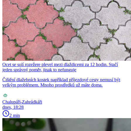
Ocet se solí rozežere plevel mezi dlaždicemi za 12 hodin. Stačí
jeden správný poměr, jinak to nefunguje
Čištění dlažebních kostek například příjezdové cesty nemusí být
velkým problémem. Mnoho prostředků už máte doma.
Chalupáři-Zahrádkáři
dnes, 18:28
2 min