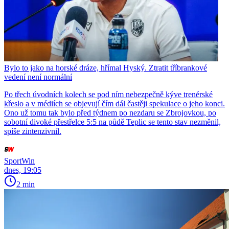
Bylo to jako na horské dráze, hřímal Hyský. Ztratit tříbrankové
vedení není normální
Po třech úvodních kolech se pod ním nebezpečně kýve trenérské
křeslo a v médiích se objevují čím dál častěji spekulace o jeho konci.
Ono už tomu tak bylo před týdnem po nezdaru se Zbrojovkou, po
sobotní divoké přestřelce 5:5 na půdě Teplic se tento stav nezměnil,
spíše zintenzivnil.
SportWin
dnes, 19:05
2 min