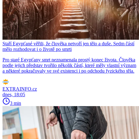
Staří Egypťané věřili, že člověka netvoří jen tělo a duše. Sedm částí
mělo rozhodovat i o životě po smrti
Pro staré Egypťany smrt neznamenala prostý konec života. Člověka
podle jejich představ tvořilo několik částí, které měly vlastní význam
a některé pokračovaly ve své existenci i po odchodu fyzického těla.
EXTRAINFO.cz
dnes, 18:05
3 min