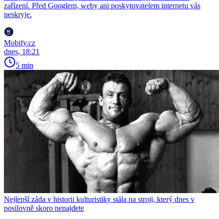
zařízení. Před Googlem, weby ani poskytovatelem internetu vás
neskryje.
Mobify.cz
dnes, 18:21
5 min
Nejlepší záda v historii kulturistiky stála na stroji, který dnes v
posilovně skoro nenajdete