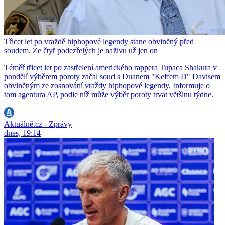
Třicet let po vraždě hiphopové legendy stane obviněný před
soudem. Ze čtyř podezřelých je naživu už jen on
Téměř třicet let po zastřelení amerického rappera Tupaca Shakura v
pondělí výběrem poroty začal soud s Duanem "Keffem D" Davisem
obviněným ze zosnování vraždy hiphopové legendy. Informuje o
tom agentura AP, podle níž může výběr poroty trvat většinu týdne.
Aktuálně.cz - Zprávy
dnes, 19:14