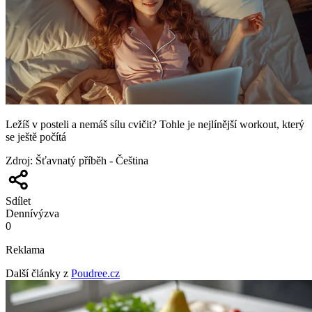
Ležíš v posteli a nemáš sílu cvičit? Tohle je nejlínější workout, který
se ještě počítá
Zdroj
:
Šťavnatý příběh - Čeština
Sdílet
Denní
výzva
0
Reklama
Další články z
Poudree.cz