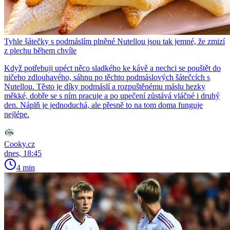
Tyhle šátečky s podmáslím plněné Nutellou jsou tak jemné, že zmizí
z plechu během chvíle
Když potřebuji upéct něco sladkého ke kávě a nechci se pouštět do
ničeho zdlouhavého, sáhnu po těchto podmáslových šátečcích s
Nutellou. Těsto je díky podmáslí a rozpuštěnému máslu hezky
měkké, dobře se s ním pracuje a po upečení zůstává vláčné i druhý
den. Náplň je jednoduchá, ale přesně to na tom doma funguje
nejlépe.
Cooky.cz
dnes, 18:45
4 min