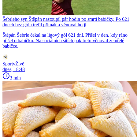
Šebrleho syn Štěpán nastoupil pár hodin po smrti babičky. Po 621
dnech bez gólu trefil přímák a věnoval ho jí
Štěpán Šebrle čekal na ligový gól 621 dní. Přišel v den, kdy ráno
přišel o babičku. Na sociálních sítích pak trefu věnoval zemřelé
babičce.
SportyŽivě
dnes, 18:48
3 min