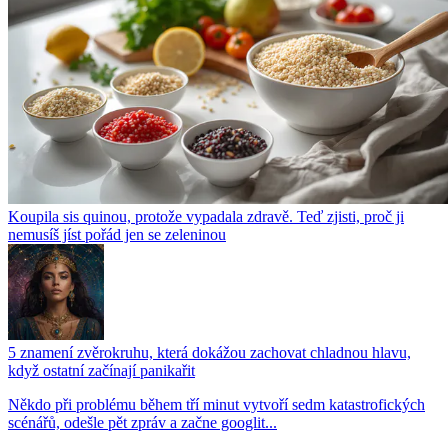
Koupila sis quinou, protože vypadala zdravě. Teď zjisti, proč ji
nemusíš jíst pořád jen se zeleninou
5 znamení zvěrokruhu, která dokážou zachovat chladnou hlavu,
když ostatní začínají panikařit
Někdo při problému během tří minut vytvoří sedm katastrofických
scénářů, odešle pět zpráv a začne googlit...