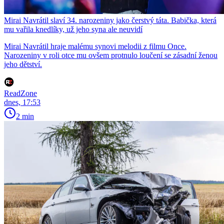
Mirai Navrátil slaví 34. narozeniny jako čerstvý táta. Babička, která
mu vařila knedlíky, už jeho syna ale neuvidí
Mirai Navrátil hraje malému synovi melodii z filmu Once.
Narozeniny v roli otce mu ovšem protnulo loučení se zásadní ženou
jeho dětství.
ReadZone
dnes, 17:53
2 min