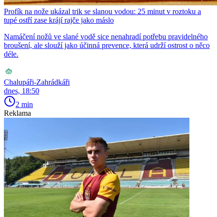
Profík na nože ukázal trik se slanou vodou: 25 minut v roztoku a
tupé ostří zase krájí rajče jako máslo
Namáčení nožů ve slané vodě sice nenahradí potřebu pravidelného
broušení, ale slouží jako účinná prevence, která udrží ostrost o něco
déle.
Chalupáři-Zahrádkáři
dnes, 18:50
2 min
Reklama