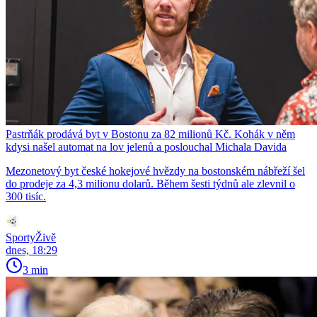
Pastrňák prodává byt v Bostonu za 82 milionů Kč. Kohák v něm
kdysi našel automat na lov jelenů a poslouchal Michala Davida
Mezonetový byt české hokejové hvězdy na bostonském nábřeží šel
do prodeje za 4,3 milionu dolarů. Během šesti týdnů ale zlevnil o
300 tisíc.
SportyŽivě
dnes, 18:29
3 min