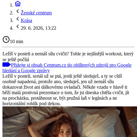
Ženské centrum
Krása
29. 6. 2026, 13:22
10 min
Ležíš v posteli a nemáš sílu cvičit? Tohle je nejlínější workout, který
se ještě počítá
Přidejte si obsah Centrum.cz do oblíbených zdrojů pro Google
hledání a Google zprávy
Ležíš v posteli, seriál už se ptá, jestli ještě sleduješ, a ty se cítíš
osobně napadená, protože ano, sleduješ, jen už nemáš sílu
dokazovat život ani dálkovému ovladači. Někde vzadu v hlavě ti
běží malá protivná prezentace o tom, že jsi dneska chtěla cvičit, jít
na procházku, protáhnout se, být pružná laň v legínách a ne
horizontální rohlík pod dekou.