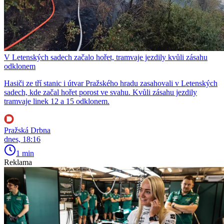
V Letenských sadech začalo hořet, tramvaje jezdily kvůli zásahu
odklonem
Hasiči ze tří stanic i útvar Pražského hradu zasahovali v Letenských
sadech, kde začal hořet porost ve svahu. Kvůli zásahu jezdily
tramvaje linek 12 a 15 odklonem.
Pražská Drbna
dnes, 18:16
1 min
Reklama