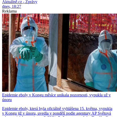
Aktuálně.cz - Zprávy
dnes, 18:27
Reklama
Epidemie eboly v Kongu měsíce unikala pozornosti, vypukla už v
únoru
Epidemie eboly, která byla oficiálně vyhlášena 15. května, vypukla
v Kongu již v únoru, uvedla v pondělí podle agentury AP Světová