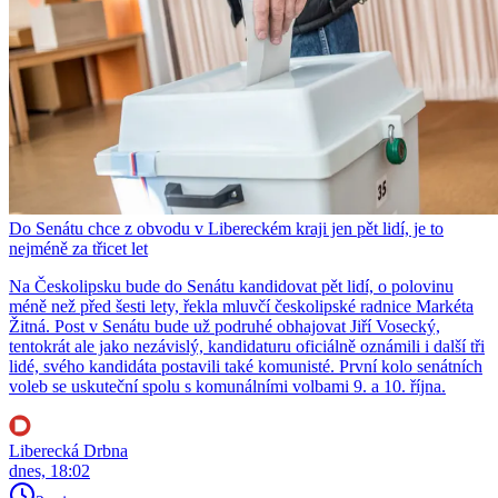
Do Senátu chce z obvodu v Libereckém kraji jen pět lidí, je to
nejméně za třicet let
Na Českolipsku bude do Senátu kandidovat pět lidí, o polovinu
méně než před šesti lety, řekla mluvčí českolipské radnice Markéta
Žitná. Post v Senátu bude už podruhé obhajovat Jiří Vosecký,
tentokrát ale jako nezávislý, kandidaturu oficiálně oznámili i další tři
lidé, svého kandidáta postavili také komunisté. První kolo senátních
voleb se uskuteční spolu s komunálními volbami 9. a 10. října.
Liberecká Drbna
dnes, 18:02