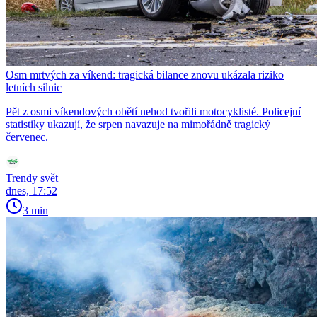
Osm mrtvých za víkend: tragická bilance znovu ukázala riziko
letních silnic
Pět z osmi víkendových obětí nehod tvořili motocyklisté. Policejní
statistiky ukazují, že srpen navazuje na mimořádně tragický
červenec.
Trendy svět
dnes, 17:52
3 min