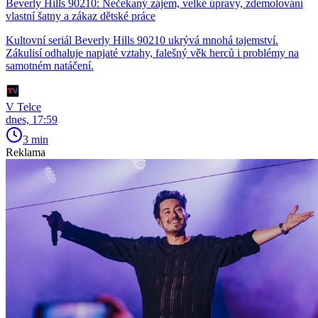
Beverly Hills 90210: Nečekaný zájem, velké úpravy, zdemolování
vlastní šatny a zákaz dětské práce
Kultovní seriál Beverly Hills 90210 ukrývá mnohá tajemství.
Zákulisí odhaluje napjaté vztahy, falešný věk herců i problémy na
samotném natáčení.
V Telce
dnes, 17:59
3 min
Reklama