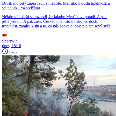
Divák mu celý zápas radil z hlediště. Menšíkovi došla trpělivost, a
stejně tak i rozhodčímu
Někdo v hledišti se rozhodl, že Jakubu Menšíkovi poradí. A pak
ještě jednou. A pak zase. Českému tenistovi nakonec došla
trpělivost, zamířil k síti a to, co následovalo, obletělo tenisový svět.
SportWin
dnes, 18:16
2 min