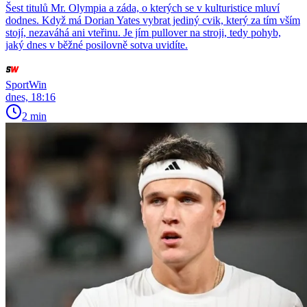
Šest titulů Mr. Olympia a záda, o kterých se v kulturistice mluví
dodnes. Když má Dorian Yates vybrat jediný cvik, který za tím vším
stojí, nezaváhá ani vteřinu. Je jím pullover na stroji, tedy pohyb,
jaký dnes v běžné posilovně sotva uvidíte.
SportWin
dnes, 18:16
2 min