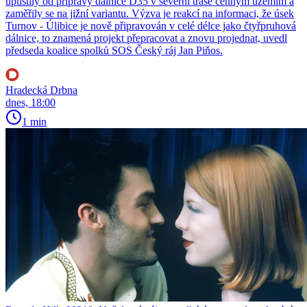
upustily od přípravy dálnice D35 v severní trase cenným územím a
zaměřily se na jižní variantu. Výzva je reakcí na informaci, že úsek
Turnov - Úlibice je nově připravován v celé délce jako čtyřpruhová
dálnice, to znamená projekt přepracovat a znovu projednat, uvedl
předseda koalice spolků SOS Český ráj Jan Piňos.
Hradecká Drbna
dnes, 18:00
1 min