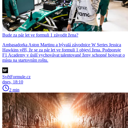
Bude za pár let ve formuli 1 závodit žena?
Ambasadorka Aston Martinu a bývalá závodnice W Series Jessica
Hawkins věří, že se za pár let ve formuli 1 objeví žena. Podporuje
F1 Academy v úsilí vychovávat talentované ženy schopné bojovat o
místa na startovním roštu.
SvětFormule.cz
dnes, 18:10
2 min