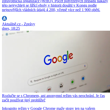
zdravotnická organizace (WHO). Počet potvrzených případů nákazy
této nejrychleji se šířící eboly v historii dosáhl v Kongu podle
nejnovějších vládních údajů 4 200, včetně více než 1 900 obětí.
Aktuálně.cz - Zprávy
dnes, 18:25
Rozlučte se s Chromem, ani anonymní režim vás neochrání. Je čas
začít používat jiný prohlížeč
Inkognito režim v Google Chrome maže stopy jen na vašem