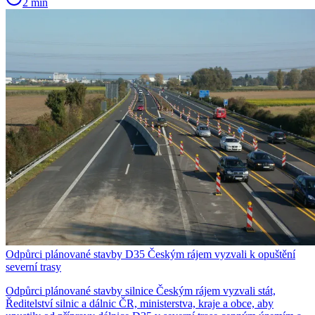
2 min
Odpůrci plánované stavby D35 Českým rájem vyzvali k opuštění
severní trasy
Odpůrci plánované stavby silnice Českým rájem vyzvali stát,
Ředitelství silnic a dálnic ČR, ministerstva, kraje a obce, aby