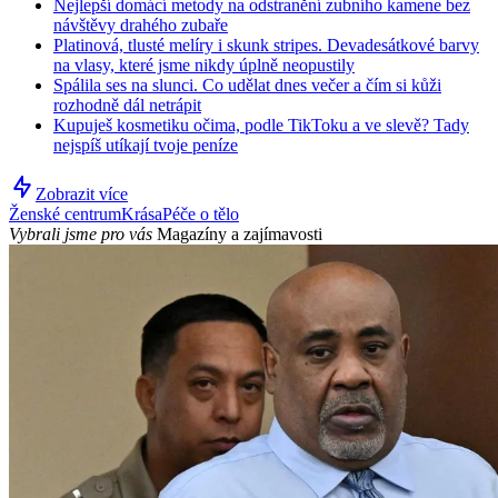
Nejlepší domácí metody na odstranění zubního kamene bez
návštěvy drahého zubaře
Platinová, tlusté melíry i skunk stripes. Devadesátkové barvy
na vlasy, které jsme nikdy úplně neopustily
Spálila ses na slunci. Co udělat dnes večer a čím si kůži
rozhodně dál netrápit
Kupuješ kosmetiku očima, podle TikToku a ve slevě? Tady
nejspíš utíkají tvoje peníze
Zobrazit více
Ženské centrum
Krása
Péče o tělo
Vybrali jsme pro vás
Magazíny a zajímavosti