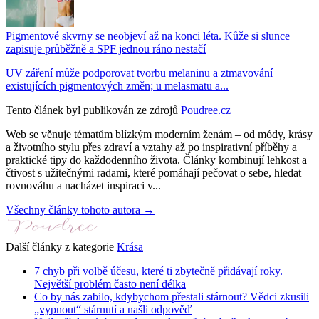
Pigmentové skvrny se neobjeví až na konci léta. Kůže si slunce
zapisuje průběžně a SPF jednou ráno nestačí
UV záření může podporovat tvorbu melaninu a ztmavování
existujících pigmentových změn; u melasmatu a...
Tento článek byl publikován ze zdrojů
Poudree.cz
Web se věnuje tématům blízkým moderním ženám – od módy, krásy
a životního stylu přes zdraví a vztahy až po inspirativní příběhy a
praktické tipy do každodenního života. Články kombinují lehkost a
čtivost s užitečnými radami, které pomáhají pečovat o sebe, hledat
rovnováhu a nacházet inspiraci v...
Všechny články tohoto autora →
Další články z kategorie
Krása
7 chyb při volbě účesu, které ti zbytečně přidávají roky.
Největší problém často není délka
Co by nás zabilo, kdybychom přestali stárnout? Vědci zkusili
„vypnout“ stárnutí a našli odpověď