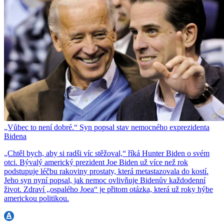
„Vůbec to není dobré.“ Syn popsal stav nemocného exprezidenta
Bidena
„Chtěl bych, aby si radši víc stěžoval,“ říká Hunter Biden o svém
otci. Bývalý americký prezident Joe Biden už více než rok
podstupuje léčbu rakoviny prostaty, která metastazovala do kostí.
Jeho syn nyní popsal, jak nemoc ovlivňuje Bidenův každodenní
život. Zdraví „ospalého Joea“ je přitom otázka, která už roky hýbe
americkou politikou.