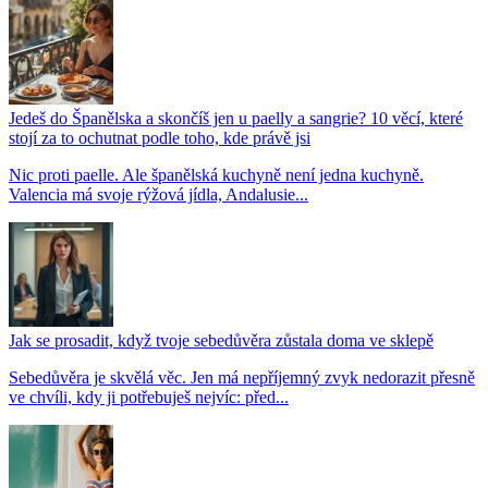
Jedeš do Španělska a skončíš jen u paelly a sangrie? 10 věcí, které
stojí za to ochutnat podle toho, kde právě jsi
Nic proti paelle. Ale španělská kuchyně není jedna kuchyně.
Valencia má svoje rýžová jídla, Andalusie...
Jak se prosadit, když tvoje sebedůvěra zůstala doma ve sklepě
Sebedůvěra je skvělá věc. Jen má nepříjemný zvyk nedorazit přesně
ve chvíli, kdy ji potřebuješ nejvíc: před...