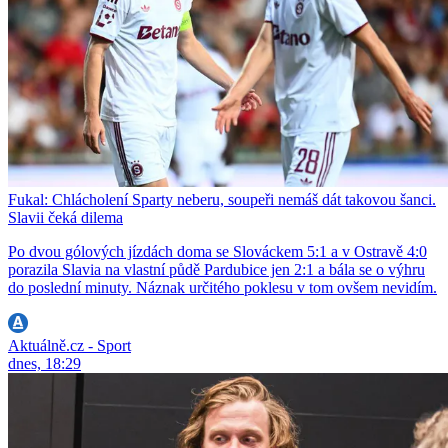
Fukal: Chlácholení Sparty neberu, soupeři nemáš dát takovou šanci.
Slavii čeká dilema
Po dvou gólových jízdách doma se Slováckem 5:1 a v Ostravě 4:0
porazila Slavia na vlastní půdě Pardubice jen 2:1 a bála se o výhru
do poslední minuty. Náznak určitého poklesu v tom ovšem nevidím.
Aktuálně.cz - Sport
dnes, 18:29