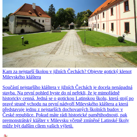
Kam za nejstarší školou v jižních Čechách? Objevte gotický klenot
Milevského kláštera
Součástí nejstaršího kláštera v jižních Čechách je docela nenápadná
stavba. Na první pohled byste do ní neřekli, že je mimořádně
historicky cenná. Jedná se o gotickou Latinskou školu, která stojí po
pravé straně vchodu na první nádvoří Milevského kláštera a která
představuje jednu z nejstarších dochovaných školních budov v
České republice. Pokud máte rádi historické pamětihodnosti, pak
premonstrátský klášter v Milevsku včetně zmíněné Latinské školy
může být dalším cílem vašich výletů.