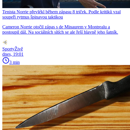
Tenista Norrie převlékl během zápasu 8 triček. Podle kritiků vzal
soupeři rytmus špinavou taktikou
Cameron Norrie otočil zápas s de Minaurem v Montrealu a
postoupil dál. Na sociálních sítích se ale řeší hlavně jeho šatník.
SportyŽivě
dnes, 19:01
3 min