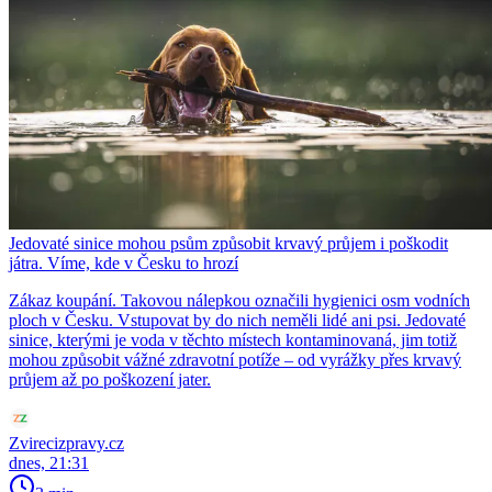
Jedovaté sinice mohou psům způsobit krvavý průjem i poškodit
játra. Víme, kde v Česku to hrozí
Zákaz koupání. Takovou nálepkou označili hygienici osm vodních
ploch v Česku. Vstupovat by do nich neměli lidé ani psi. Jedovaté
sinice, kterými je voda v těchto místech kontaminovaná, jim totiž
mohou způsobit vážné zdravotní potíže – od vyrážky přes krvavý
průjem až po poškození jater.
Zvirecizpravy.cz
dnes, 21:31