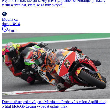
Nejde o částku, kterou každý měsíc zaplatíte. Rozhodující je název
tarifu a rychlost, která se za ním skrývá.
Mobify.cz
dnes, 18:14
4 min
Ducati už neprohrává jen s Martínem. Prohrává s celou Aprilií a boj
o titul MotoGP začíná vypadat úplně jinak