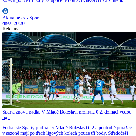
kolech pouze tři body za upocené domácí vítězství nad Zlínem.
Aktuálně.cz - Sport
dnes, 20:20
Reklama
Sparta znovu padla. V Mladé Boleslavi prohrála 0:2, domácí vedou
ligu
Fotbalisté Sparty prohráli v Mladé Boleslavi 0:2 a po druhé porážce
v sezoně mají po třech ligových kolech pouze tři body. Středočeši