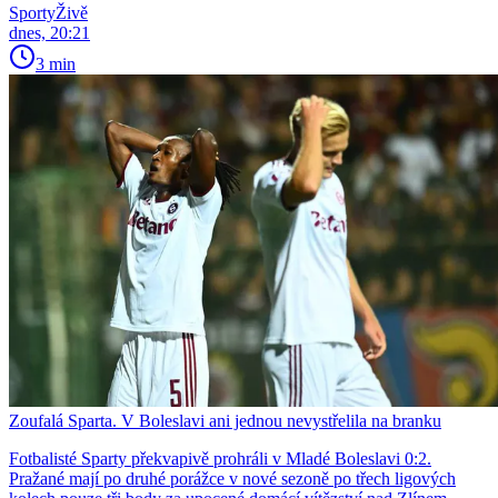
SportyŽivě
dnes, 20:21
3 min
Zoufalá Sparta. V Boleslavi ani jednou nevystřelila na branku
Fotbalisté Sparty překvapivě prohráli v Mladé Boleslavi 0:2.
Pražané mají po druhé porážce v nové sezoně po třech ligových