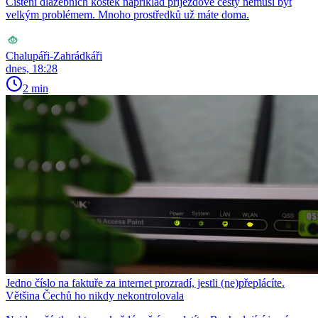
Čištění dlažebních kostek například příjezdové cesty nemusí být
velkým problémem. Mnoho prostředků už máte doma.
Chalupáři-Zahrádkáři
dnes, 18:28
2 min
Jedno číslo na faktuře za internet prozradí, jestli (ne)přeplácíte.
Většina Čechů ho nikdy nekontrolovala