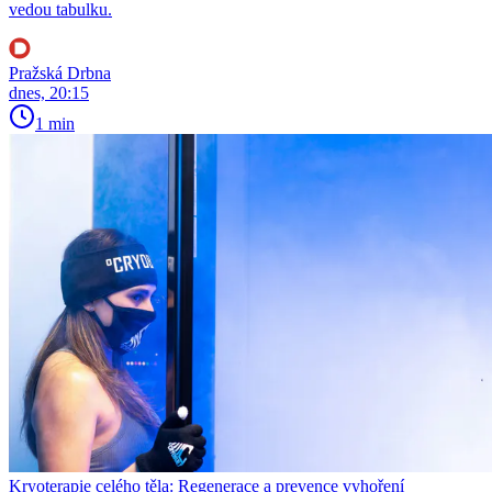
vedou tabulku.
Pražská Drbna
dnes, 20:15
1 min
Kryoterapie celého těla: Regenerace a prevence vyhoření