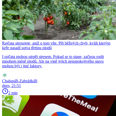
Rajčata stresujete, aniž o tom víte. Pět běžných chyb, kvůli kterým
keře nasadí sotva třetinu plodů
I rajčata mohou utrpět stresem. Pokud se to stane, začnou rodit
mnohem méně plodů. Ale na vině jejich neuspokojivého stavu
mohou být i jiné faktory.
Chalupáři-Zahrádkáři
dnes, 21:51
2 min