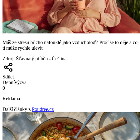
Máš ze stresu břicho nafouklé jako vzducholoď? Proč se to děje a co
ti může rychle ulevit
Zdroj
:
Šťavnatý příběh - Čeština
Sdílet
Denní
výzva
0
Reklama
Další články z
Poudree.cz