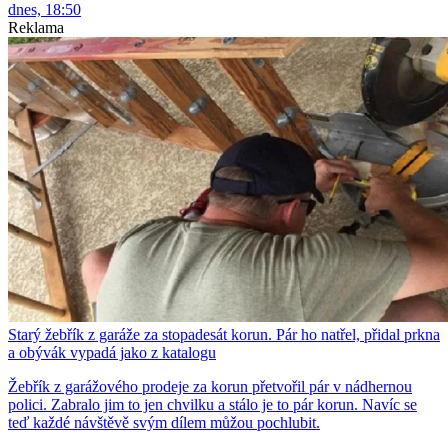
dnes, 18:50
Reklama
Starý žebřík z garáže za stopadesát korun. Pár ho natřel, přidal prkna
a obývák vypadá jako z katalogu
Žebřík z garážového prodeje za korun přetvořil pár v nádhernou
polici. Zabralo jim to jen chvilku a stálo je to pár korun. Navíc se
teď každé návštěvě svým dílem můžou pochlubit.