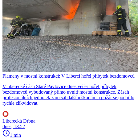
Plameny v mostní konstrukci: V Liberci hořel příbytek bezdomovců
V liberecké části Staré Pavlovice dnes večer hořel příbytek
bezdomovců vybudovaný přímo uvnitř mostní konstrukce. Zásah
profesionálních jednotek zamezil dalším škodám a požár se podařilo
rychle zlikvidovat.
Liberecká Drbna
dnes, 18:52
1 min