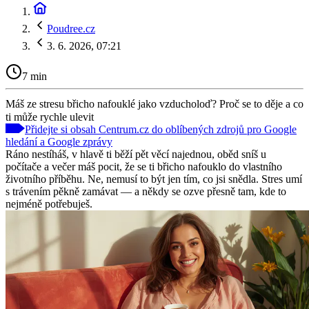
Poudree.cz
3. 6. 2026, 07:21
7 min
Máš ze stresu břicho nafouklé jako vzducholoď? Proč se to děje a co
ti může rychle ulevit
Přidejte si obsah Centrum.cz do oblíbených zdrojů pro Google
hledání a Google zprávy
Ráno nestíháš, v hlavě ti běží pět věcí najednou, oběd sníš u
počítače a večer máš pocit, že se ti břicho nafouklo do vlastního
životního příběhu. Ne, nemusí to být jen tím, co jsi snědla. Stres umí
s trávením pěkně zamávat — a někdy se ozve přesně tam, kde to
nejméně potřebuješ.