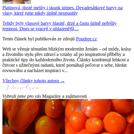
Platinová, tlusté melíry i skunk stripes. Devadesátkové barvy na
vlasy, které jsme nikdy úplně neopustily
Tehdy byly vlasové barvy hlasité, drzé a často úplně neřešily
jemnost. Dnes se vracejí v uhlazenější,...
Tento článek byl publikován ze zdrojů
Poudree.cz
Web se věnuje tématům blízkým moderním ženám – od módy, krásy
a životního stylu přes zdraví a vztahy až po inspirativní příběhy a
praktické tipy do každodenního života. Články kombinují lehkost a
čtivost s užitečnými radami, které pomáhají pečovat o sebe, hledat
rovnováhu a nacházet inspiraci v...
Všechny články tohoto autora →
Vybrali jsme pro vás
Magazíny a zajímavosti