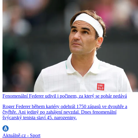
Fenomenální Federer udivil i počinem, za který se pohár nedává
Roger Federer během kariéry odehrál 1750 zápasů ve dvouhře a
čtyřhře. Ani jediný po zahájení nevzdal. Dnes fenomenální
švýcarský tenista slaví 45. narozeniny.
Aktuálně.cz - Sport