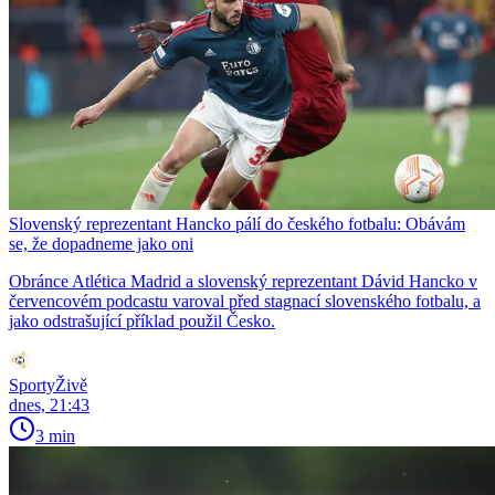
Slovenský reprezentant Hancko pálí do českého fotbalu: Obávám
se, že dopadneme jako oni
Obránce Atlética Madrid a slovenský reprezentant Dávid Hancko v
červencovém podcastu varoval před stagnací slovenského fotbalu, a
jako odstrašující příklad použil Česko.
SportyŽivě
dnes, 21:43
3 min