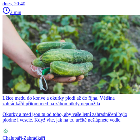
dnes, 20:40
2 min
Lžíce medu do konve a okurky plodí až do října. Většina
zahrádkářů přitom med na záhon nikdy nepoužila
Okurky a med jsou tu od toho, aby vaše letní zahradničení bylo
plodné i veselé. Když víte, jak na to, určitě nešlápnete vedle.
Chalupáři-Zahrádkáři