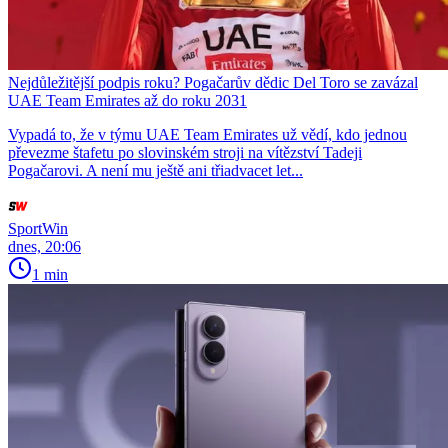
Nejdůležitější podpis roku? Pogačarův dědic Del Toro se zavázal
UAE Team Emirates až do roku 2031
Vypadá to, že v týmu UAE Team Emirates už vědí, kdo jednou
převezme štafetu po slovinském stroji na vítězství Tadeji
Pogačarovi. A není mu ještě ani třiadvacet let...
SportWin
dnes, 20:06
1 min