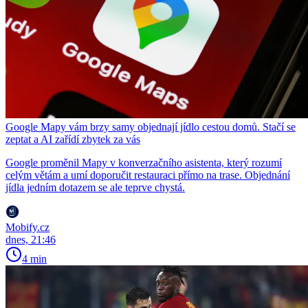
Google Mapy vám brzy samy objednají jídlo cestou domů. Stačí se
zeptat a AI zařídí zbytek za vás
Google proměnil Mapy v konverzačního asistenta, který rozumí
celým větám a umí doporučit restauraci přímo na trase. Objednání
jídla jedním dotazem se ale teprve chystá.
Mobify.cz
dnes, 21:46
4 min