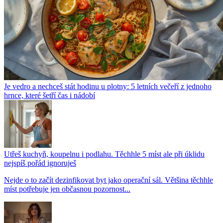
Je vedro a nechceš stát hodinu u plotny: 5 letních večeří z jednoho
hrnce, které šetří čas i nádobí
Utřeš kuchyň, koupelnu i podlahu. Těchhle 5 míst ale při úklidu
nejspíš pořád ignoruješ
Nejde o to začít dezinfikovat byt jako operační sál. Většina těchhle
míst potřebuje jen občasnou pozornost...