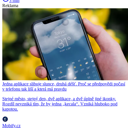
3 min
Reklama
Jedna aplikace slibuje slunce, druhá déšť. Proč se předpovědi počasí
v telefonu tak liší a která má pravdu
Stejné město, stejný den, dvě aplikace, a dvě úplně jiné ikonky.
Rozdíl nevzniká tím, že by jedna „kecala“. Vzniká hluboko pod
kapotou.
Mobify.cz