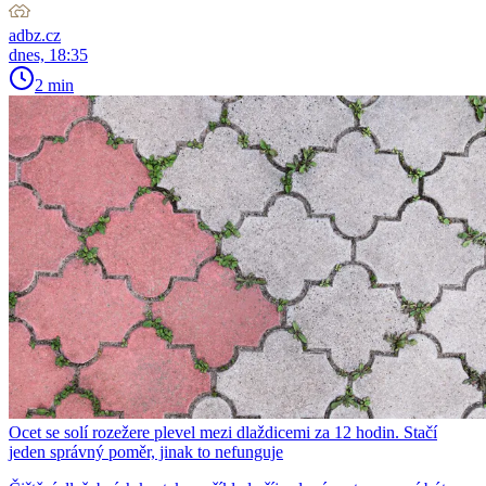
adbz.cz
dnes, 18:35
2 min
Ocet se solí rozežere plevel mezi dlaždicemi za 12 hodin. Stačí
jeden správný poměr, jinak to nefunguje