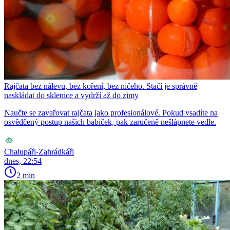
Rajčata bez nálevu, bez koření, bez ničeho. Stačí je správně
naskládat do sklenice a vydrží až do zimy
Naučte se zavařovat rajčata jako profesionálové. Pokud vsadíte na
osvědčený postup našich babiček, pak zaručeně nešlápnete vedle.
Chalupáři-Zahrádkáři
dnes, 22:54
2 min