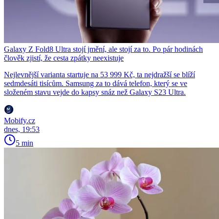
Galaxy Z Fold8 Ultra stojí jmění, ale stojí za to. Po pár hodinách
člověk zjistí, že cesta zpátky neexistuje
Nejlevnější varianta startuje na 53 999 Kč, ta nejdražší se blíží
sedmdesáti tisícům. Samsung za to dává telefon, který se ve
složeném stavu vejde do kapsy snáz než Galaxy S23 Ultra.
Mobify.cz
dnes, 19:53
5 min