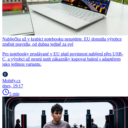
Nabíječku už v krabici notebooku nenajdete. EU donutila výrobce
změnit pravidla, od dubna jedině za své
Pro notebooky prodávané v EU platí povinnost nabíjení přes USB-
C, a výrobci už nesmí nutit zákazníky kupovat balení s adaptérem
jako jedinou variantu.
Mobify.cz
dnes, 19:17
5 min