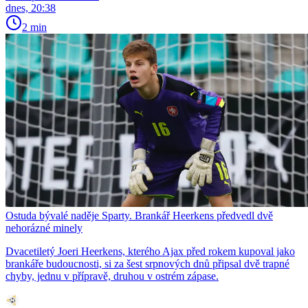
dnes, 20:38
2 min
Ostuda bývalé naděje Sparty. Brankář Heerkens předvedl dvě
nehorázné minely
Dvacetiletý Joeri Heerkens, kterého Ajax před rokem kupoval jako
brankáře budoucnosti, si za šest srpnových dnů připsal dvě trapné
chyby, jednu v přípravě, druhou v ostrém zápase.