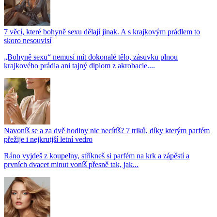
7 věcí, které bohyně sexu dělají jinak. A s krajkovým prádlem to
skoro nesouvisí
„Bohyně sexu“ nemusí mít dokonalé tělo, zásuvku plnou
krajkového prádla ani tajný diplom z akrobacie....
Navoníš se a za dvě hodiny nic necítíš? 7 triků, díky kterým parfém
přežije i nejkrutjší letní vedro
Ráno vyjdeš z koupelny, stříkneš si parfém na krk a zápěstí a
prvních dvacet minut voníš přesně tak, jak...