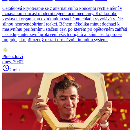
Celotělová kryoterapie se z alternativního konceptu rychle mění v
uznávanou součást moderní regenerační medicíny. Krátkodobé
vystavení organismu extrémnímu suchému chladu vyvolává v těle
silnou neuroendokrinní reakci. Během několika minut dochází k
masivnímu perifernímu stažení cév, po kterém při opětovném zahřátí
následuje intenzivní prokrvení všech orgánů a tkání. Tento proces
funguje jako přirozený restart pro cévní i imunitní systém.
Plné zdraví
dnes, 20:07
2 min