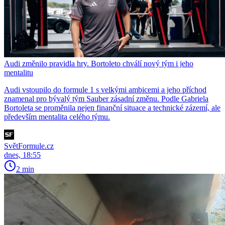
Audi změnilo pravidla hry. Bortoleto chválí nový tým i jeho
mentalitu
Audi vstoupilo do formule 1 s velkými ambicemi a jeho příchod
znamenal pro bývalý tým Sauber zásadní změnu. Podle Gabriela
Bortoleta se proměnila nejen finanční situace a technické zázemí, ale
především mentalita celého týmu.
SvětFormule.cz
dnes, 18:55
2 min