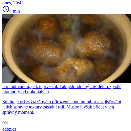
dnes, 20:42
4 min
5 minut vaření, pak teprve sůl. Tak jednoduchý trik dělí rozpadlé
brambory od dokonalých
Sůl hraje při zvýrazňování přirozené chuti brambor a zajišťování
jejich správné textury zásadní roli. Musíte ji však přidat v ten
správný moment.
adbz.cz