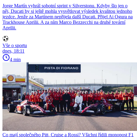
Jorge Martín vyhrál sobotní sprint v Silverstonu. Kdyby šlo jen o
něj, Ducati by si ještě mohla vysvětlovat výsledek kvalitou jednoho
jezdce. Jenže za Martínem nepřijela další Ducati. Přijel Ai Ogura na
Trackhouse Aprilii. A za ním Marco Bezzecchi na druhé tovární
Aprilii.
Vše o sportu
dnes, 18:11
4 min
Co mají společného Pitt, Cruise a Rossi? Všichni řídili monopost F1