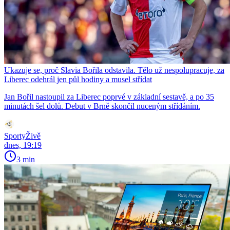
Ukazuje se, proč Slavia Bořila odstavila. Tělo už nespolupracuje, za
Liberec odehrál jen půl hodiny a musel střídat
Jan Bořil nastoupil za Liberec poprvé v základní sestavě, a po 35
minutách šel dolů. Debut v Brně skončil nuceným střídáním.
SportyŽivě
dnes, 19:19
3 min