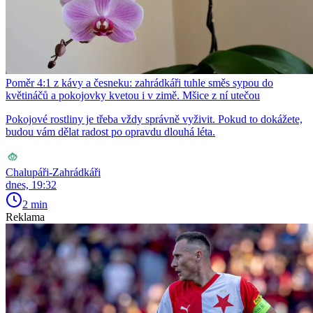
Poměr 4:1 z kávy a česneku: zahrádkáři tuhle směs sypou do
květináčů a pokojovky kvetou i v zimě. Mšice z ní utečou
Pokojové rostliny je třeba vždy správně vyživit. Pokud to dokážete,
budou vám dělat radost po opravdu dlouhá léta.
Chalupáři-Zahrádkáři
dnes, 19:32
2 min
Reklama