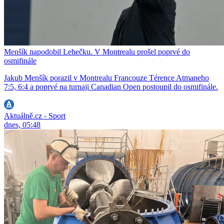
Menšík napodobil Lehečku. V Montrealu prošel poprvé do
osmifinále
Jakub Menšík porazil v Montrealu Francouze Térence Atmaneho
7:5, 6:4 a poprvé na turnaji Canadian Open postoupil do osmifinále.
Aktuálně.cz - Sport
dnes, 05:48