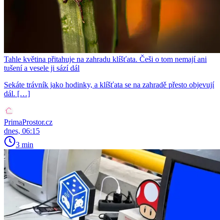
Tahle květina přitahuje na zahradu klíšťata. Češi o tom nemají ani
tušení a vesele ji sází dál
Sekáte trávník jako hodinky, a klíšťata se na zahradě přesto objevují
dál. […]
PrimaProstor.cz
dnes, 06:15
3 min