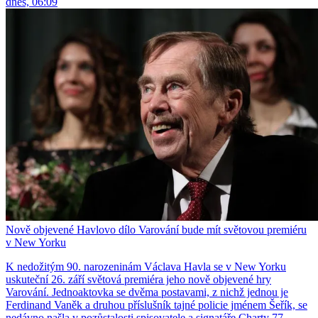
dnes, 06:09
Nově objevené Havlovo dílo Varování bude mít světovou premiéru
v New Yorku
K nedožitým 90. narozeninám Václava Havla se v New Yorku
uskuteční 26. září světová premiéra jeho nově objevené hry
Varování. Jednoaktovka se dvěma postavami, z nichž jednou je
Ferdinand Vaněk a druhou příslušník tajné policie jménem Šeřík, se
nedávno našla v pozůstalosti spisovatele a signatáře Charty 77