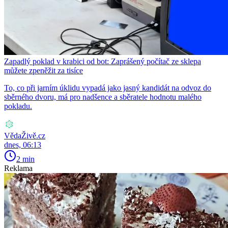
Zapadlý poklad v krabici od bot: Zaprášený počítač ze sklepa
můžete zpeněžit za tisíce
To, co při jarním úklidu vypadá jako jasný kandidát na odvoz do
sběrného dvoru, má pro nadšence a sběratele hodnotu malého
pokladu.
VědaŽivě.cz
dnes, 06:13
2 min
Reklama