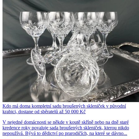
Kdo má doma kompletní sadu broušených skleniček v původní
krabici, dostane od sběratelů až 50 000 Kč
V nejedné domácnosti se někde v koutě skříně nebo na dně staré
kredence roky povaluje sada broušených skleniček, kterou nikdo
nepoužívá. Bývá to dědictví po prarodičích, na které se dávno...