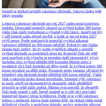
Senioři se dočkají nejnižší valorizace důchodů. Taková částka ještě
nikdy nepadla
Lednová valorizace důchodů pro rok 2027 zatím nemá konečnou
podobu. Dosavadní propočty ukazují na zvýšení kolem 300 korun,
vláda však může rozhodnout o výrazně vyšší částce. Jasněji má být
v září.Senioři zatím přesně nevědí, o kolik se jim od ledna 2027
zvýší penze. Podle současných propočtů vychází zákonná
valorizace přibližně na 300 korun měsíčně. Pokud by tato částka
zůstala beze změny, šlo by podle nynějších odhadů o nejnižší
zvýšení důchodů za posledních deset let. Konečné číslo ale ještě
není uzavřené a do výpočtu se promítne další ekonomický vývoj.
Juchelka chce zvýšení přiblížit 600 korunám Ministr práce a
sociálních věcí Aleš Juchelka už dříve uvedl, že zvýšení kolem 300
korun považuje za příliš nízké. Prosazuje proto variantu, při které by
průměrný růst důchodů dosáhl přibližně 600 korun měsíčně. Vláda
však o takovém kroku dosud nerozhodla. Samotná výše valorizace
se navíc odvíjí od ekonomických ukazatelů, takže předběžný
propočet se ještě může změnit. Ministr nyní potvrdil, že přesnější
číslo bude známé v září. Stejně opatrně se k celé věci staví také
ministryně financí Alena Schillerová. Podle ní je vyšší valorizace
jednou z možností, kterou bude kabinet řešit, ale dokud vláda nemá
definitivní výpočty a společnou dohodu, nechce seniorům slibovat