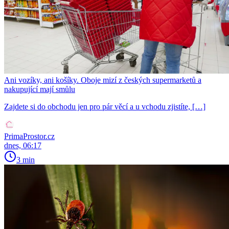
Ani vozíky, ani košíky. Oboje mizí z českých supermarketů a
nakupující mají smůlu
Zajdete si do obchodu jen pro pár věcí a u vchodu zjistíte, […]
PrimaProstor.cz
dnes, 06:17
3 min