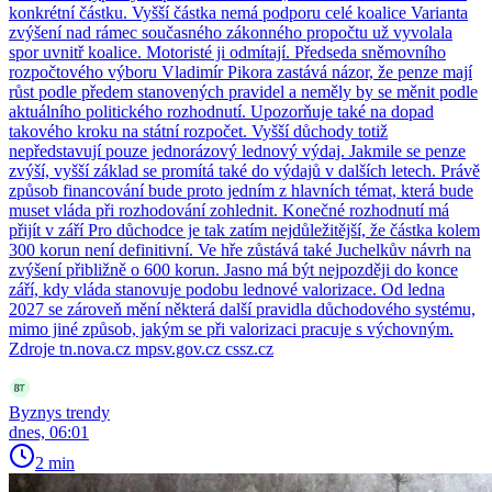
konkrétní částku. Vyšší částka nemá podporu celé koalice Varianta
zvýšení nad rámec současného zákonného propočtu už vyvolala
spor uvnitř koalice. Motoristé ji odmítají. Předseda sněmovního
rozpočtového výboru Vladimír Pikora zastává názor, že penze mají
růst podle předem stanovených pravidel a neměly by se měnit podle
aktuálního politického rozhodnutí. Upozorňuje také na dopad
takového kroku na státní rozpočet. Vyšší důchody totiž
nepředstavují pouze jednorázový lednový výdaj. Jakmile se penze
zvýší, vyšší základ se promítá také do výdajů v dalších letech. Právě
způsob financování bude proto jedním z hlavních témat, která bude
muset vláda při rozhodování zohlednit. Konečné rozhodnutí má
přijít v září Pro důchodce je tak zatím nejdůležitější, že částka kolem
300 korun není definitivní. Ve hře zůstává také Juchelkův návrh na
zvýšení přibližně o 600 korun. Jasno má být nejpozději do konce
září, kdy vláda stanovuje podobu lednové valorizace. Od ledna
2027 se zároveň mění některá další pravidla důchodového systému,
mimo jiné způsob, jakým se při valorizaci pracuje s výchovným.
Zdroje tn.nova.cz mpsv.gov.cz cssz.cz
Byznys trendy
dnes, 06:01
2 min