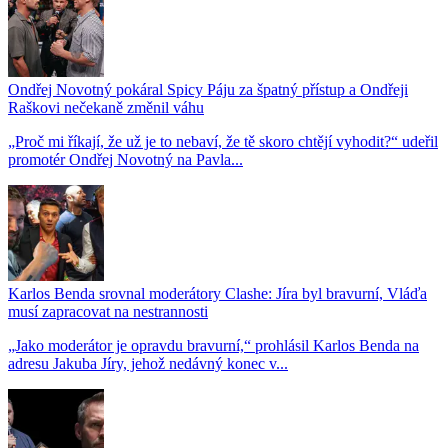
Ondřej Novotný pokáral Spicy Páju za špatný přístup a Ondřeji
Raškovi nečekaně změnil váhu
„Proč mi říkají, že už je to nebaví, že tě skoro chtějí vyhodit?“ udeřil
promotér Ondřej Novotný na Pavla...
Karlos Benda srovnal moderátory Clashe: Jíra byl bravurní, Vláďa
musí zapracovat na nestrannosti
„Jako moderátor je opravdu bravurní,“ prohlásil Karlos Benda na
adresu Jakuba Jíry, jehož nedávný konec v...