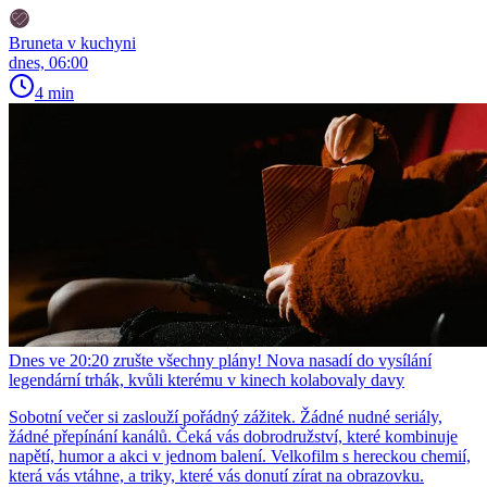
Bruneta v kuchyni
dnes, 06:00
4 min
Dnes ve 20:20 zrušte všechny plány! Nova nasadí do vysílání
legendární trhák, kvůli kterému v kinech kolabovaly davy
Sobotní večer si zaslouží pořádný zážitek. Žádné nudné seriály,
žádné přepínání kanálů. Čeká vás dobrodružství, které kombinuje
napětí, humor a akci v jednom balení. Velkofilm s hereckou chemií,
která vás vtáhne, a triky, které vás donutí zírat na obrazovku.