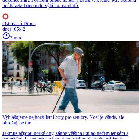
lidí házela krmení do výběhu mandrilů.
Ostravská Drbna
dnes, 05:42
2 min
Vyhlašujeme nejhorší letní boty pro seniory. Nosí je všude, ale
ohrožují se tím
Jakmile přijdou horké dny, sáhne většina lidí po něčem lehkém a
vzdušném. U seniorů ale letní obuv rozhoduje o víc než jen o