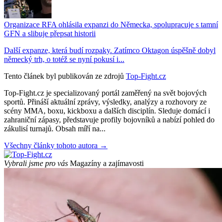
Organizace RFA ohlásila expanzi do Německa, spolupracuje s tamní
GFN a slibuje přepsat historii
Další expanze, která budí rozpaky. Zatímco Oktagon úspěšně dobyl
německý trh, o totéž se nyní pokusí i...
Tento článek byl publikován ze zdrojů
Top-Fight.cz
Top-Fight.cz je specializovaný portál zaměřený na svět bojových
sportů. Přináší aktuální zprávy, výsledky, analýzy a rozhovory ze
scény MMA, boxu, kickboxu a dalších disciplín. Sleduje domácí i
zahraniční zápasy, představuje profily bojovníků a nabízí pohled do
zákulisí turnajů. Obsah míří na...
Všechny články tohoto autora →
Vybrali jsme pro vás
Magazíny a zajímavosti