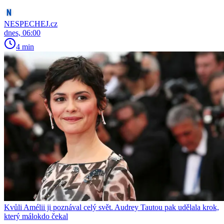
NESPECHEJ.cz
dnes, 06:00
4 min
Kvůli Amélii ji poznával celý svět. Audrey Tautou pak udělala krok,
který málokdo čekal