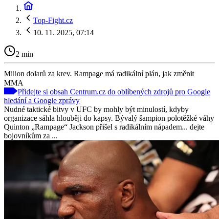
Top-Fight.cz
10. 11. 2025, 07:14
2 min
Milion dolarů za krev. Rampage má radikální plán, jak změnit
MMA
Přidejte si obsah Centrum.cz do oblíbených zdrojů pro Google
hledání a Google zprávy
Nudné taktické bitvy v UFC by mohly být minulostí, kdyby
organizace sáhla hlouběji do kapsy. Bývalý šampion polotěžké váhy
Quinton „Rampage“ Jackson přišel s radikálním nápadem... dejte
bojovníkům za ...