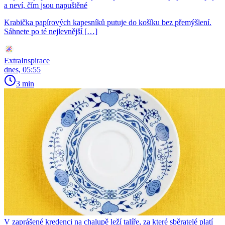
a neví, čím jsou napuštěné
Krabička papírových kapesníků putuje do košíku bez přemýšlení.
Sáhnete po té nejlevnější […]
ExtraInspirace
dnes, 05:55
3 min
V zaprášené kredenci na chalupě leží talíře, za které sběratelé platí