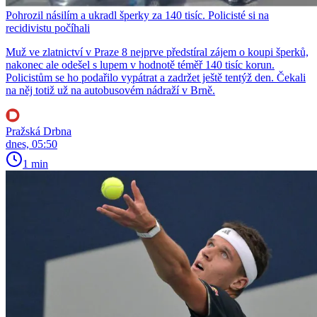
Pohrozil násilím a ukradl šperky za 140 tisíc. Policisté si na
recidivistu počíhali
Muž ve zlatnictví v Praze 8 nejprve předstíral zájem o koupi šperků,
nakonec ale odešel s lupem v hodnotě téměř 140 tisíc korun.
Policistům se ho podařilo vypátrat a zadržet ještě tentýž den. Čekali
na něj totiž už na autobusovém nádraží v Brně.
Pražská Drbna
dnes, 05:50
1 min