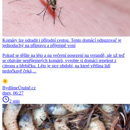
Komáry lze odradit i přírodní cestou. Tento domácí odpuzovač je
jednoduchý na přípravu a příjemně voní
Pokud se těšíte na léto a na večerní posezení na verandě, ale už teď
se obáváte nepříjemných komárů, vyrobte si domácí repelent z
citronu a hřebíčku. Léto je sice období, na které většina lidí
nedočkavě čeká,...
BydlímeÚtulně.cz
dnes, 06:27
2 min