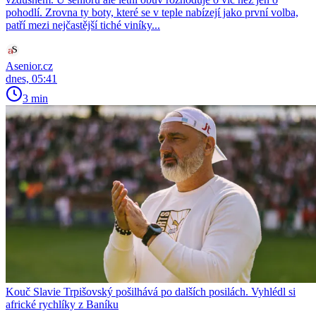
pohodlí. Zrovna ty boty, které se v teple nabízejí jako první volba,
patří mezi nejčastější tiché viníky...
Asenior.cz
dnes, 05:41
3 min
Kouč Slavie Trpišovský pošilhává po dalších posilách. Vyhlédl si
africké rychlíky z Baníku