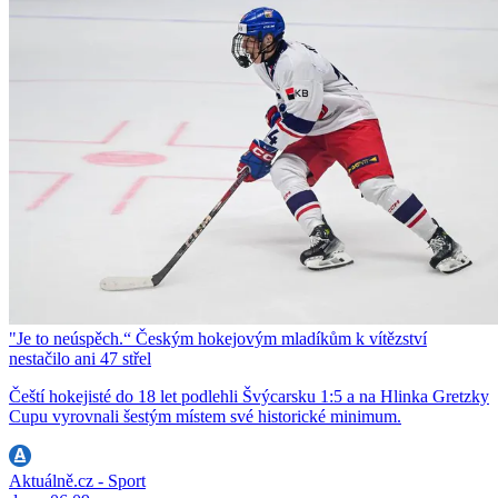
"Je to neúspěch.“ Českým hokejovým mladíkům k vítězství
nestačilo ani 47 střel
Čeští hokejisté do 18 let podlehli Švýcarsku 1:5 a na Hlinka Gretzky
Cupu vyrovnali šestým místem své historické minimum.
Aktuálně.cz - Sport