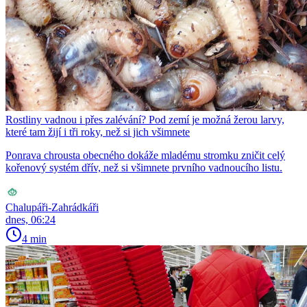
Rostliny vadnou i přes zalévání? Pod zemí je možná žerou larvy,
které tam žijí i tři roky, než si jich všimnete
Ponrava chrousta obecného dokáže mladému stromku zničit celý
kořenový systém dřív, než si všimnete prvního vadnoucího listu.
Chalupáři-Zahrádkáři
dnes, 06:24
4 min