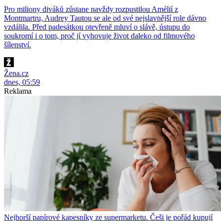
Pro miliony diváků zůstane navždy rozpustilou Amélií z
Montmartru, Audrey Tautou se ale od své nejslavnější role dávno
vzdálila. Před padesátkou otevřeně mluví o slávě, ústupu do
soukromí i o tom, proč jí vyhovuje život daleko od filmového
šílenství.
Žena.cz
dnes, 05:59
Reklama
Nejhorší papírové kapesníky ze supermarketu. Češi je pořád kupují