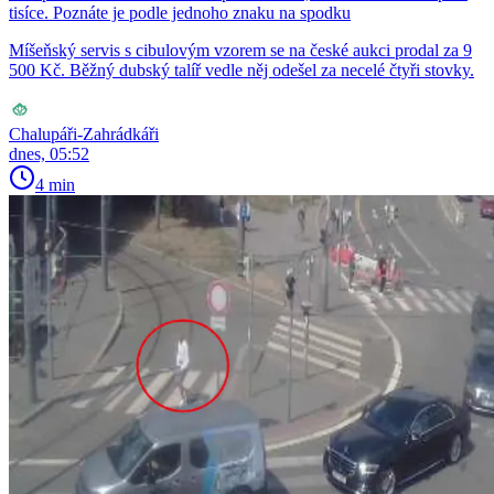
tisíce. Poznáte je podle jednoho znaku na spodku
Míšeňský servis s cibulovým vzorem se na české aukci prodal za 9
500 Kč. Běžný dubský talíř vedle něj odešel za necelé čtyři stovky.
Chalupáři-Zahrádkáři
dnes, 05:52
4 min