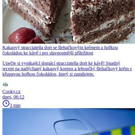
Kakaový stracciatella dort se šlehačkovým krémem a hořkou
čokoládou ke kávě i pro slavnostnější příležitost
Upečte si vynikající domácí stracciatella dort ke kávě! Snadný
recept na nadýchaný kakaový korpus a lehoučký šlehačkový krém s
křupavou hořkou čokoládou, který si zamilujete.
Cooky.cz
dnes, 06:12
3 min