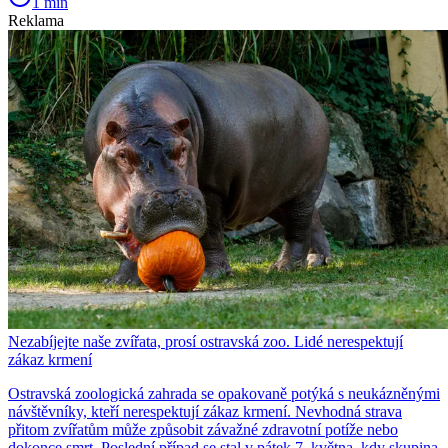
1 min
Reklama
Nezabíjejte naše zvířata, prosí ostravská zoo. Lidé nerespektují
zákaz krmení
Ostravská zoologická zahrada se opakovaně potýká s neukázněnými
návštěvníky, kteří nerespektují zákaz krmení. Nevhodná strava
přitom zvířatům může způsobit závažné zdravotní potíže nebo
dokonce smrt. Poslední případ se stal v pátek 7. května, kdy skupina