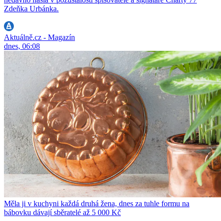
Zdeňka Urbánka.
Aktuálně.cz - Magazín
dnes, 06:08
Měla ji v kuchyni každá druhá žena, dnes za tuhle formu na
bábovku dávají sběratelé až 5 000 Kč