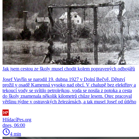
Jak jsem cestou ze školy musel chodit kolem popravených odbojářů
Josef Vavřín se narodil 19. dubna 1927 v Dolní Bečvě. Dětství
prožil v osadě Kamenná vysoko nad obcí. V chalupě bez elektřiny a
tekoucí vody se svítilo petrolejkou, voda se nosila z potoka a cesta
do školy znamenala několik kilometrů chůze lesem. Otec pracoval
většinu týdne v ostravských železárnách, a tak musel Josef od útlého
HlídacíPes.org
dnes, 06:00
4 min