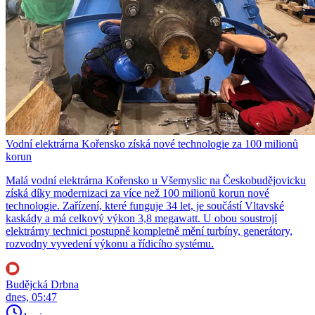
Vodní elektrárna Kořensko získá nové technologie za 100 milionů
korun
Malá vodní elektrárna Kořensko u Všemyslic na Českobudějovicku
získá díky modernizaci za více než 100 milionů korun nové
technologie. Zařízení, které funguje 34 let, je součástí Vltavské
kaskády a má celkový výkon 3,8 megawatt. U obou soustrojí
elektrárny technici postupně kompletně mění turbíny, generátory,
rozvodny vyvedení výkonu a řídicího systému.
Budějcká Drbna
dnes, 05:47