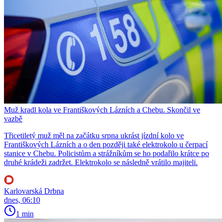
Muž kradl kola ve Františkových Lázních a Chebu. Skončil ve
vazbě
Třicetiletý muž měl na začátku srpna ukrást jízdní kolo ve
Františkových Lázních a o den později také elektrokolo u čerpací
stanice v Chebu. Policistům a strážníkům se ho podařilo krátce po
druhé krádeži zadržet. Elektrokolo se následně vrátilo majiteli.
Karlovarská Drbna
dnes, 06:10
1 min