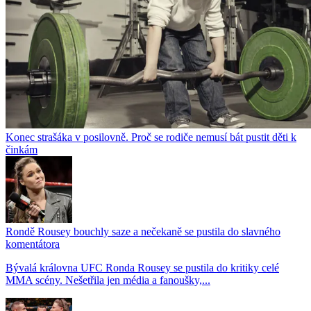
Konec strašáka v posilovně. Proč se rodiče nemusí bát pustit děti k
činkám
Rondě Rousey bouchly saze a nečekaně se pustila do slavného
komentátora
Bývalá královna UFC Ronda Rousey se pustila do kritiky celé
MMA scény. Nešetřila jen média a fanoušky,...