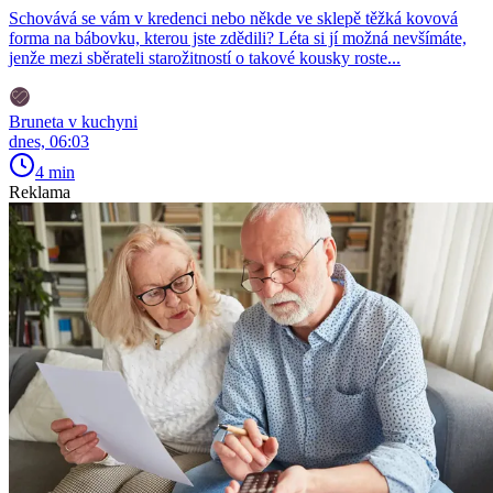
Schovává se vám v kredenci nebo někde ve sklepě těžká kovová
forma na bábovku, kterou jste zdědili? Léta si jí možná nevšímáte,
jenže mezi sběrateli starožitností o takové kousky roste...
Bruneta v kuchyni
dnes, 06:03
4 min
Reklama