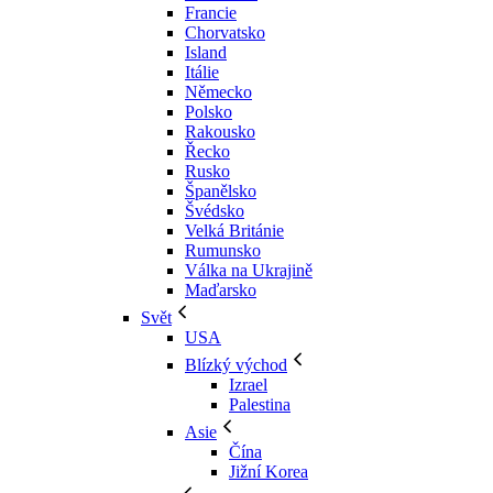
Francie
Chorvatsko
Island
Itálie
Německo
Polsko
Rakousko
Řecko
Rusko
Španělsko
Švédsko
Velká Británie
Rumunsko
Válka na Ukrajině
Maďarsko
Svět
USA
Blízký východ
Izrael
Palestina
Asie
Čína
Jižní Korea