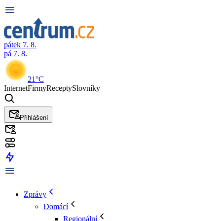
pátek 7. 8.
pá 7. 8.
21°C
Internet
Firmy
Recepty
Slovníky
Přihlášení
Zprávy
Domácí
Regionální