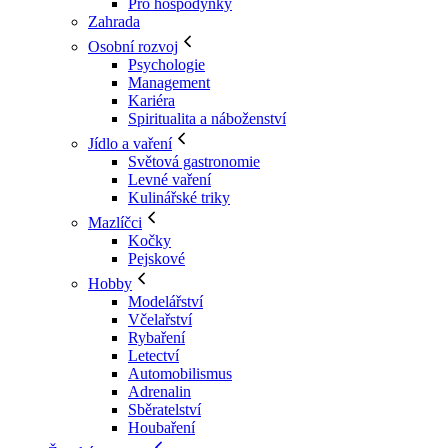
Pro hospodyňky
Zahrada
Osobní rozvoj
Psychologie
Management
Kariéra
Spiritualita a náboženství
Jídlo a vaření
Světová gastronomie
Levné vaření
Kulinářské triky
Mazlíčci
Kočky
Pejskové
Hobby
Modelářství
Včelařství
Rybaření
Letectví
Automobilismus
Adrenalin
Sběratelství
Houbaření