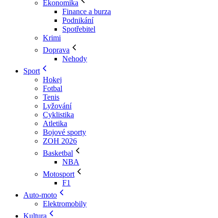
Ekonomika
Finance a burza
Podnikání
Spotřebitel
Krimi
Doprava
Nehody
Sport
Hokej
Fotbal
Tenis
Lyžování
Cyklistika
Atletika
Bojové sporty
ZOH 2026
Basketbal
NBA
Motosport
F1
Auto-moto
Elektromobily
Kultura