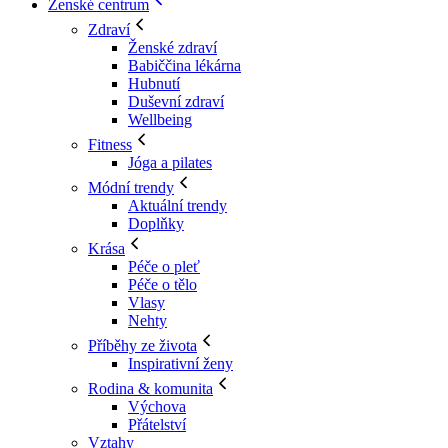
Ženské centrum
Zdraví
Ženské zdraví
Babiččina lékárna
Hubnutí
Duševní zdraví
Wellbeing
Fitness
Jóga a pilates
Módní trendy
Aktuální trendy
Doplňky
Krása
Péče o pleť
Péče o tělo
Vlasy
Nehty
Příběhy ze života
Inspirativní ženy
Rodina & komunita
Výchova
Přátelství
Vztahy