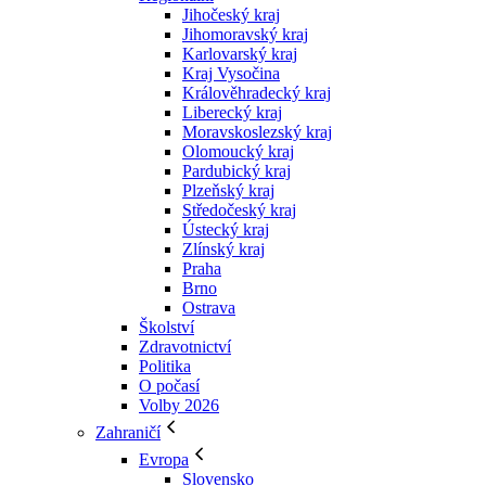
Jihočeský kraj
Jihomoravský kraj
Karlovarský kraj
Kraj Vysočina
Králověhradecký kraj
Liberecký kraj
Moravskoslezský kraj
Olomoucký kraj
Pardubický kraj
Plzeňský kraj
Středočeský kraj
Ústecký kraj
Zlínský kraj
Praha
Brno
Ostrava
Školství
Zdravotnictví
Politika
O počasí
Volby 2026
Zahraničí
Evropa
Slovensko