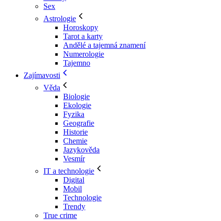
Sex
Astrologie
Horoskopy
Tarot a karty
Andělé a tajemná znamení
Numerologie
Tajemno
Zajímavosti
Věda
Biologie
Ekologie
Fyzika
Geografie
Historie
Chemie
Jazykověda
Vesmír
IT a technologie
Digital
Mobil
Technologie
Trendy
True crime