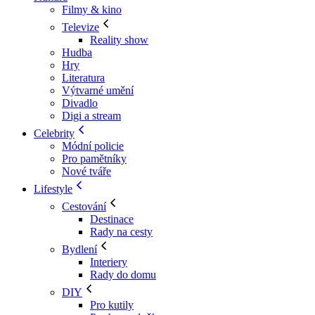
Filmy & kino
Televize
Reality show
Hudba
Hry
Literatura
Výtvarné umění
Divadlo
Digi a stream
Celebrity
Módní policie
Pro pamětníky
Nové tváře
Lifestyle
Cestování
Destinace
Rady na cesty
Bydlení
Interiery
Rady do domu
DIY
Pro kutily