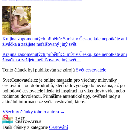
Krajina zapomenutých příběhů: 5 míst v Česku, kde nepotkáte ani
živáčka a zažijete nefalšovaný jiný svět
Krajina zapomenutých příběhů: 5 míst v Česku, kde nepotkáte ani
živáčka a zažijete nefalšovaný jiný svět....
Tento článek byl publikován ze zdrojů
Svět cestovatele
SvetCestovatele.cz je online magazín pro všechny milovníky
cestování – od dobrodruhů, kteří rádi vyrážejí do neznáma, až po
pohodové cestovatele hledající inspiraci na víkendový výlet nebo
rodinnou dovolenou. Přinášíme autentické tipy, ověřené rady a
aktuální informace ze světa cestování, které...
Všechny články tohoto autora →
Další články z kategorie
Cestování