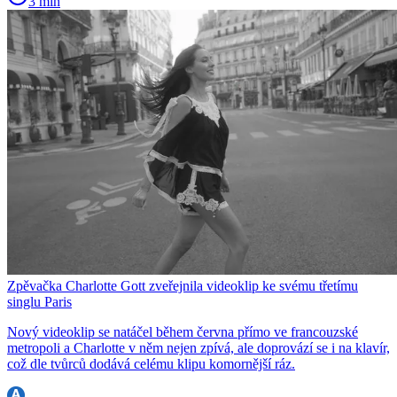
3 min
Zpěvačka Charlotte Gott zveřejnila videoklip ke svému třetímu
singlu Paris
Nový videoklip se natáčel během června přímo ve francouzské
metropoli a Charlotte v něm nejen zpívá, ale doprovází se i na klavír,
což dle tvůrců dodává celému klipu komornější ráz.