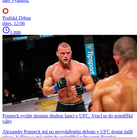
také výtahem.
Pražská Drbna
dnes, 12:06
1 min
Poppeck rychle dostane druhou šanci v UFC. Vrací se do polotěžké
váhy
Alexander Poppeck má po nevydařeném debutu v UFC dostat další