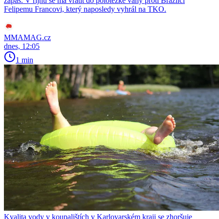
zápas. V říjnu se má vrátit do polotěžké váhy proti Brazilci
Felipemu Francovi, který naposledy vyhrál na TKO.
MMAMAG.cz
dnes, 12:05
1 min
Kvalita vody v koupalištích v Karlovarském kraji se zhoršuje