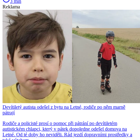
3 min
Reklama
Devítiletý autista odešel z bytu na Letné, rodiče po něm marně
pátrají
Rodiče a policisté prosí o pomoc při pátrání po devítiletém
autistickém chlapci, který v pátek dopoledne odešel domova na
Letné. Od té doby ho neviděli. Rád jezdí dopravními prostředky a