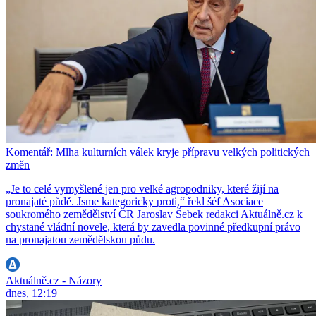
Komentář: Mlha kulturních válek kryje přípravu velkých politických
změn
„Je to celé vymyšlené jen pro velké agropodniky, které žijí na
pronajaté půdě. Jsme kategoricky proti,“ řekl šéf Asociace
soukromého zemědělství ČR Jaroslav Šebek redakci Aktuálně.cz k
chystané vládní novele, která by zavedla povinné předkupní právo
na pronajatou zemědělskou půdu.
Aktuálně.cz - Názory
dnes, 12:19