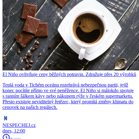
El Niño ovlivňuje ceny běžných potravin. Zdražuje přes 20 výrobků
Teplá voda v Tichém oceánu rozehrává nebezpečnou partii, jejíž
konec pocítíte přímo ve své peněžence. El Niño si málokdo spojuje
s ranním šálkem kávy nebo nákupem rýže v českém supermarketu.
Přesto existuje neviditelný řetězec, který promítá změny klimatu do
cenovek na našich regálech.
NESPECHEJ.cz
dnes, 12:00