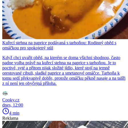
Kuřecí stehna na paprice podávaná s tarhoňou: Rodinný oběd s
omáčkou pro spokojený stůl
Když chci uvařit oběd, na kterém se doma všichni shodnou, často
padne volba právě na kuřecí stehna na paprice s tarhoňou. Je to
poctivé, syté a přitom nijak složité jídlo, které stojí na jemně
orestované cibuli, sladké paprice a smetanové omáčce. Tarhoňa k
tomu sedí překvapivě dobře, protože omáčku pěkně nasaje a na talíři
z ní není jen obyčejná příloha.
Cooky.cz
dnes, 12:00
4 min
Reklama