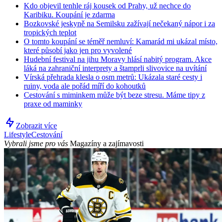
Kdo objevil tenhle ráj kousek od Prahy, už nechce do
Karibiku. Koupání je zdarma
Bozkovské jeskyně na Semilsku zažívají nečekaný nápor i za
tropických teplot
O tomto koupání se téměř nemluví: Kamarád mi ukázal místo,
které působí jako jen pro vyvolené
Hudební festival na jihu Moravy hlásí nabitý program. Akce
láká na zahraniční interprety a štamprli slivovice na uvítání
Vírská přehrada klesla o osm metrů: Ukázala staré cesty i
ruiny, voda ale pořád míří do kohoutků
Cestování s miminkem může být beze stresu. Máme tipy z
praxe od maminky
Zobrazit více
Lifestyle
Cestování
Vybrali jsme pro vás
Magazíny a zajímavosti