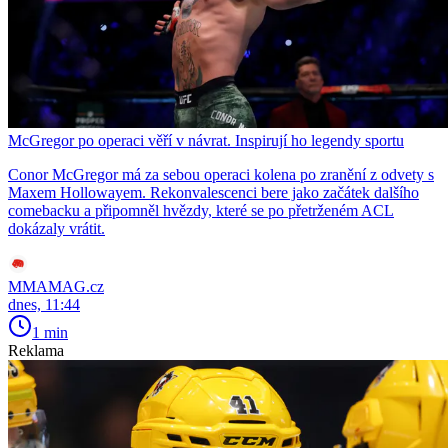
McGregor po operaci věří v návrat. Inspirují ho legendy sportu
Conor McGregor má za sebou operaci kolena po zranění z odvety s
Maxem Hollowayem. Rekonvalescenci bere jako začátek dalšího
comebacku a připomněl hvězdy, které se po přetrženém ACL
dokázaly vrátit.
MMAMAG.cz
dnes, 11:44
1 min
Reklama