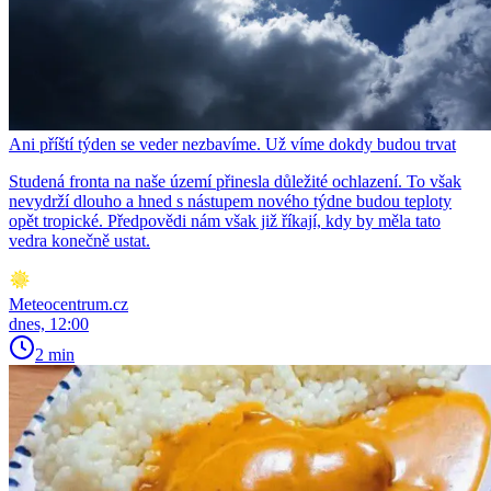
Ani příští týden se veder nezbavíme. Už víme dokdy budou trvat
Studená fronta na naše území přinesla důležité ochlazení. To však
nevydrží dlouho a hned s nástupem nového týdne budou teploty
opět tropické. Předpovědi nám však již říkají, kdy by měla tato
vedra konečně ustat.
Meteocentrum.cz
dnes, 12:00
2 min