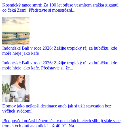
Kosmický tanec smrti: Za 100 let otřese vesmírem srážka gigantů,
co čeká Zemi. Představte si monstrózní...
Indonéské Bali v roce 2026: Zažijte tropický ráj za hubičku, kde
moře hřeje jako kafe
Indonéské Bali v roce 2026: Zažijte tropický ráj za hubičku, kde
moře hřeje jako kafe. Představte si, že...
Domov jako nejlepší destinace aneb jak si užít staycation bez
výčitek svědomí
Předpovědi počasí během léta v posledních letech slibují stále více
tropických dnů atakujících až 40 °C. Na...