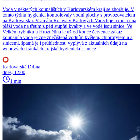
Voda v některých koupalištích v Karlovarském kraji se zhoršuje. V
tomto týdnu hygienici kontrolovaly vodní plochy s provozovatelem
na Karlovarsku. V areálu Rolava v Karlových Varech je u mola i na
pláži voda na třetím z pěti stupňů kvality a ve vodě jsou sinice. Ve
Velkém rybníku u Hroznětína je už od konce července zákaz
koupání a voda je zde znečištěná vodním květem, chlorofylem-a a
sinicemi, špatná je i průhlednost, vyplývá z aktuálních údajů na
webových stránkách krajské hygienické stanice.
Karlovarská Drbna
dnes, 12:00
1 min