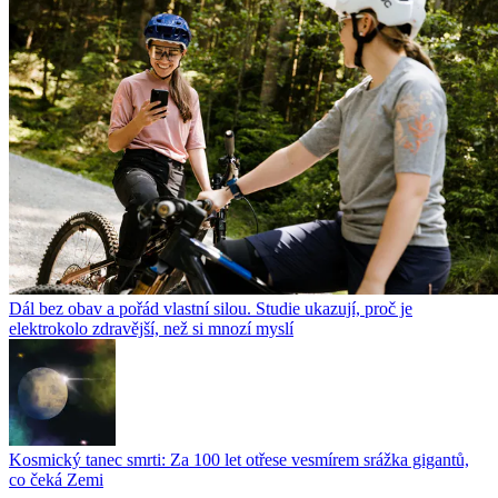
Dál bez obav a pořád vlastní silou. Studie ukazují, proč je
elektrokolo zdravější, než si mnozí myslí
Kosmický tanec smrti: Za 100 let otřese vesmírem srážka gigantů,
co čeká Zemi