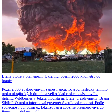
Brána Sibiře v plamenech. Ukrajinci udeřili 2000 kilometrů od
hranic
Požár a 800 evakuovaných zaměstnanců. To jsou následky ranního
útoku ukrajinských dronů na velkosklad ruského zásilkového
gigantu Wildberries v Jekatěrinburgu na Urale, přezdívaném „Brána
Sibiře“. O útoku informoval guvernér Sverdlovské oblasti. Podle
společnosti byl požár už lokalizován a zboží se přesměrovává do
jiných logistických uzlů.