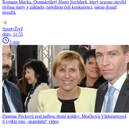
Romana Macka. Osmnáctiletý Hugo Sochůrek, který sezonu otevřel
dvěma starty v základu, najednou čelí konkurenci, jakou dosud
nezažil.
SportyŽivě
dnes, 11:55
3 min
Dagmar Pecková pod palbou drsné kritiky: Mračková Vildumetzová
jí vytkla toto „skandální“ video