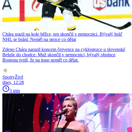
Chára srazil na kole běžce, ten skončil v nemocnici. Bývalý hráč
NHL se brání: Neměl na stezce co dělat
Zdeno Chára narazil koncem července na cyklostezce u slovenské
Beluše do chodce. Muž skončil v nemocnici, bývalý obránce
Bostonu tvrdí, že na trase neměl co dělat.
SportyŽivě
dnes, 12:28
3 min