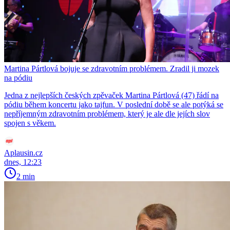
Martina Pártlová bojuje se zdravotním problémem. Zradil ji mozek
na pódiu
Jedna z nejlepších českých zpěvaček Martina Pártlová (47) řádí na
pódiu během koncertu jako tajfun. V poslední době se ale potýká se
nepříjemným zdravotním problémem, který je ale dle jejích slov
spojen s věkem.
Aplausin.cz
dnes, 12:23
2 min