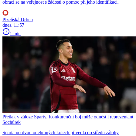
obrací se na veřejnost s žádostí o pomoc při jeho identifikaci.
Plzeňská Drbna
dnes, 11:57
1 min
Přetlak v záloze Sparty. Konkurenční boj může odnést i reprezentant
Sochůrek
Sparta po dvou odehraných kolech přivedla do středu zálohy