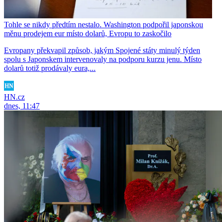
Tohle se nikdy předtím nestalo. Washington podpořil japonskou
měnu prodejem eur místo dolarů, Evropu to zaskočilo
Evropany překvapil způsob, jakým Spojené státy minulý týden
spolu s Japonskem intervenovaly na podporu kurzu jenu. Místo
dolarů totiž prodávaly eura,...
HN.cz
dnes, 11:47