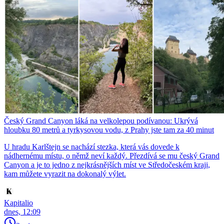
Český Grand Canyon láká na velkolepou podívanou: Ukrývá
hloubku 80 metrů a tyrkysovou vodu, z Prahy jste tam za 40 minut
U hradu Karlštejn se nachází stezka, která vás dovede k
nádhernému místu, o němž neví každý. Přezdívá se mu český Grand
Canyon a je to jedno z nejkrásnějších míst ve Středočeském kraji,
kam můžete vyrazit na dokonalý výlet.
Kapitalio
dnes, 12:09