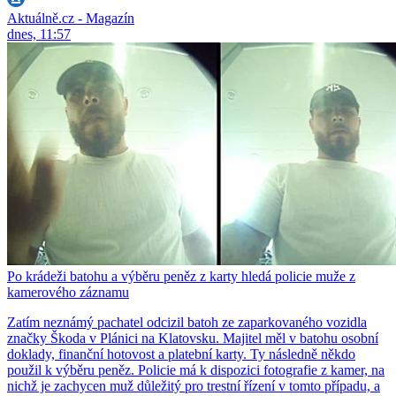
Aktuálně.cz - Magazín
dnes, 11:57
Po krádeži batohu a výběru peněz z karty hledá policie muže z
kamerového záznamu
Zatím neznámý pachatel odcizil batoh ze zaparkovaného vozidla
značky Škoda v Plánici na Klatovsku. Majitel měl v batohu osobní
doklady, finanční hotovost a platební karty. Ty následně někdo
použil k výběru peněz. Policie má k dispozici fotografie z kamer, na
nichž je zachycen muž důležitý pro trestní řízení v tomto případu, a