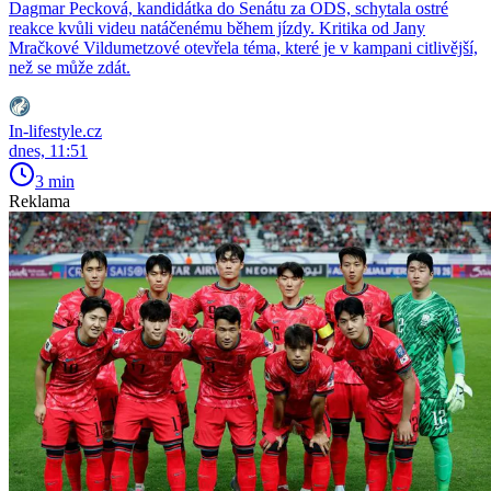
Dagmar Pecková, kandidátka do Senátu za ODS, schytala ostré
reakce kvůli videu natáčenému během jízdy. Kritika od Jany
Mračkové Vildumetzové otevřela téma, které je v kampani citlivější,
než se může zdát.
In-lifestyle.cz
dnes, 11:51
3 min
Reklama