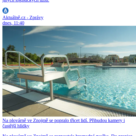
Aktuálně.cz - Zprávy
dnes, 11:40
Na plovárně ve Znojmě se popralo třicet lidí. Přibudou kamery i
častější hlídky