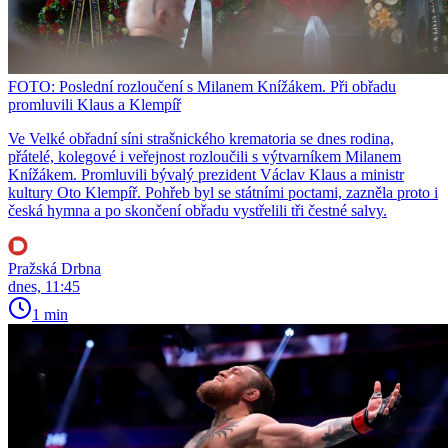
FOTO: Poslední rozloučení s Milanem Knížákem. Při obřadu
promluvili Klaus a Klempíř
Ve Velké obřadní síni strašnického krematoria se dnes rodina,
přátelé, kolegové i veřejnost rozloučili s výtvarníkem Milanem
Knížákem. Promluvili bývalý prezident Václav Klaus a ministr
kultury Oto Klempíř. Pohřeb byl se státními poctami, zazněla proto i
česká hymna a po skončení obřadu vystřelili tři čestné salvy.
Pražská Drbna
dnes, 11:45
1 min