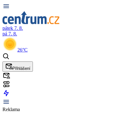
pátek 7. 8.
pá 7. 8.
26°C
Přihlášení
Reklama