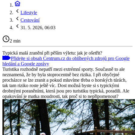
Lifestyle
Cestování
31. 5. 2026, 06:03
2 min
Typická malá zranění při pěším výletu: jak je ošetřit?
Přidejte si obsah Centrum.cz do oblíbených zdrojů pro Google
hledání a Google zprávy
Turistika rozhodně nepatří mezi extrémní sporty. Současně to ale
neznamená, že by byla stoprocentně bez rizika. I při obyčejné
procházce se lze zranit a pokud mluvíme třeba o horských túrách,
tak tam riziko roste ještě víc. Dost možná byste si s typickými
drobnými poraněními, která jsou pro turistiku typická, poradili. Ale
opakování je matka moudrosti, tak proč si to nepřipomenout?