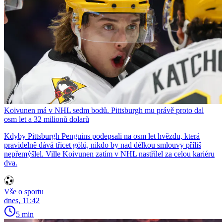
Koivunen má v NHL sedm bodů. Pittsburgh mu právě proto dal
osm let a 32 milionů dolarů
Kdyby Pittsburgh Penguins podepsali na osm let hvězdu, která
pravidelně dává třicet gólů, nikdo by nad délkou smlouvy příliš
nepřemýšlel. Ville Koivunen zatím v NHL nastřílel za celou kariéru
dva.
Vše o sportu
dnes, 11:42
5 min