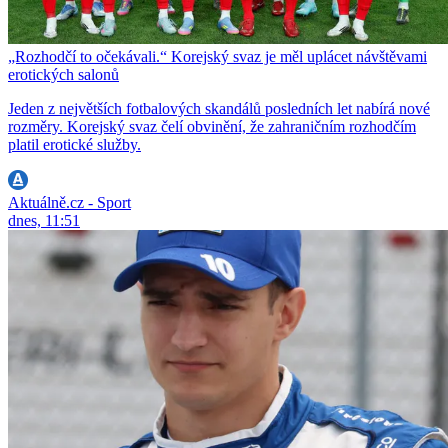
„Rozhodčí to očekávali.“ Korejský svaz je měl uplácet návštěvami
erotických salonů
Jeden z největších fotbalových skandálů posledních let nabírá nové
rozměry. Korejský svaz čelí obvinění, že zahraničním rozhodčím
platil erotické služby.
Aktuálně.cz - Sport
dnes, 11:51