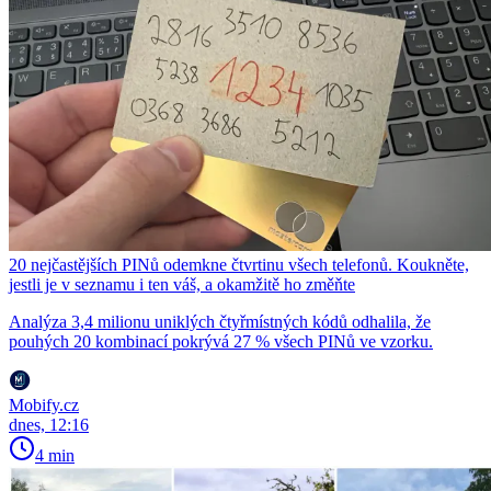
20 nejčastějších PINů odemkne čtvrtinu všech telefonů. Koukněte,
jestli je v seznamu i ten váš, a okamžitě ho změňte
Analýza 3,4 milionu uniklých čtyřmístných kódů odhalila, že
pouhých 20 kombinací pokrývá 27 % všech PINů ve vzorku.
Mobify.cz
dnes, 12:16
4 min