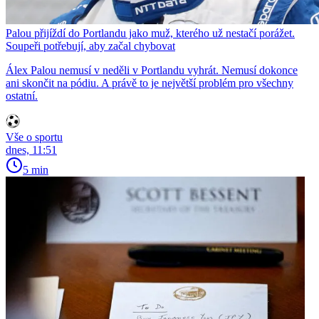
Palou přijíždí do Portlandu jako muž, kterého už nestačí porážet.
Soupeři potřebují, aby začal chybovat
Álex Palou nemusí v neděli v Portlandu vyhrát. Nemusí dokonce
ani skončit na pódiu. A právě to je největší problém pro všechny
ostatní.
Vše o sportu
dnes, 11:51
5 min