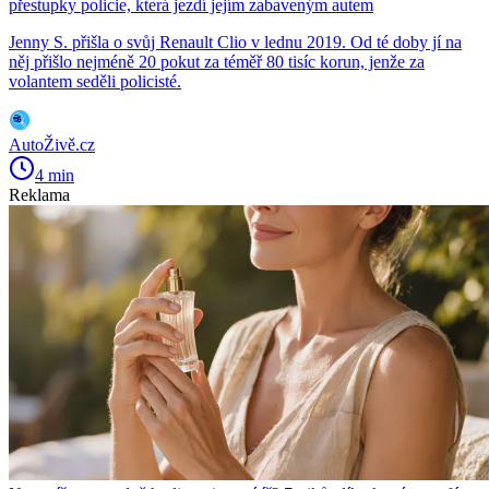
přestupky policie, která jezdí jejím zabaveným autem
Jenny S. přišla o svůj Renault Clio v lednu 2019. Od té doby jí na
něj přišlo nejméně 20 pokut za téměř 80 tisíc korun, jenže za
volantem seděli policisté.
AutoŽivě.cz
4 min
Reklama