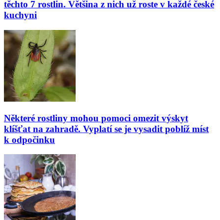
těchto 7 rostlin. Většina z nich už roste v každé české
kuchyni
Některé rostliny mohou pomoci omezit výskyt
klíšťat na zahradě. Vyplatí se je vysadit poblíž míst
k odpočinku