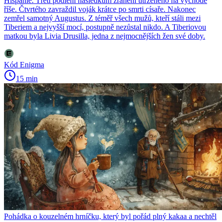
Hispánie. Třetí podlehl následkům zranění utrženého na východě
říše. Čtvrtého zavraždil voják krátce po smrti císaře. Nakonec
zemřel samotný Augustus. Z téměř všech mužů, kteří stáli mezi
Tiberiem a nejvyšší mocí, postupně nezůstal nikdo. A Tiberiovou
matkou byla Livia Drusilla, jedna z nejmocnějších žen své doby.
Kód Enigma
15 min
Pohádka o kouzelném hrníčku, který byl pořád plný kakaa a nechtěl