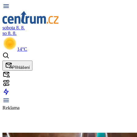
sobota 8. 8.
so 8. 8.
14°C
Přihlášení
Reklama