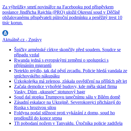
Za výhrůžky smrtí novinářce na Facebooku pod příspěvkem
poslance Jindřicha Rajchla (PRO) uložil Okresní soud v Děčíně
obžalovanému přispěvateli půlroční podmínku a peněžitý trest 10
tisíc korun.
Aktuálně.cz - Zprávy
Špičky arménské církve skončily před soudem. Soudce se
případu vzdal
Rwanda jedná s evropskými zeměmi o spolupráci s
přijímáním migrantů
Neteklo mýdlo, tak dal pěstí zrcadlu. Policie hledá vandala ze
smíchovského nákupáku
Úzkokolejka má zelenou, získala osvědčení na příštích pět let
Začala demolice vyhořelé budovy, kde měla sklad firma
Vasky. Dům „ukusuje“ stotunový bagr
Soud dal stopku Trumpovu tanečnímu sálu v Bílém domě
Zásadní eskalace na Ukrajině. Severokorejci přicházejí do
Ruska s hrozivou silou
Foldyna podal stížnost proti vykázání z domu, soud ho
prodloužil do konce srpna
Tři pobodaní nožem v Tanvaldu. Útočníka policie zadržela