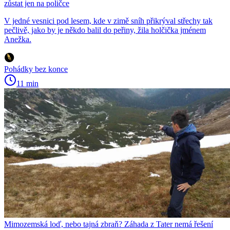
zůstat jen na poličce
V jedné vesnici pod lesem, kde v zimě sníh přikrýval střechy tak
pečlivě, jako by je někdo balil do peřiny, žila holčička jménem
Anežka.
Pohádky bez konce
11 min
Mimozemská loď, nebo tajná zbraň? Záhada z Tater nemá řešení