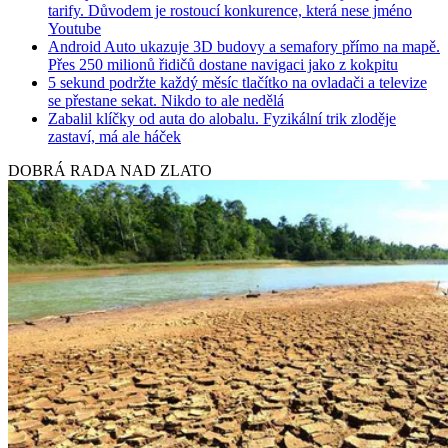
tarify. Důvodem je rostoucí konkurence, která nese jméno
Youtube
Android Auto ukazuje 3D budovy a semafory přímo na mapě.
Přes 250 milionů řidičů dostane navigaci jako z kokpitu
5 sekund podržte každý měsíc tlačítko na ovladači a televize
se přestane sekat. Nikdo to ale nedělá
Zabalil klíčky od auta do alobalu. Fyzikální trik zloděje
zastaví, má ale háček
DOBRÁ RADA NAD ZLATO