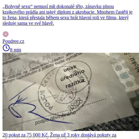
„Bohyně sexu“ nemusí mít dokonalé tělo, zásuvku plnou
krajkového prádla ani tajný diplom z akrobacie. Mnohem častěji je
to žena, která přestala během sexu hrát hlavní roli ve filmu, který
sleduje sama ve své hlavě.
Poudree.cz
8 min
20 pokut za 75 000 Kč. Žena už 3 roky dostává pokuty za