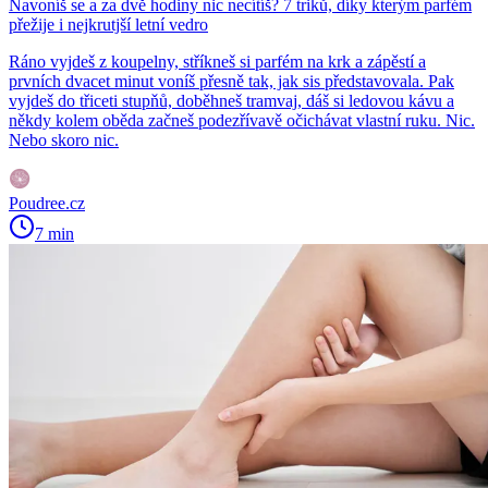
Navoníš se a za dvě hodiny nic necítíš? 7 triků, díky kterým parfém
přežije i nejkrutjší letní vedro
Ráno vyjdeš z koupelny, stříkneš si parfém na krk a zápěstí a
prvních dvacet minut voníš přesně tak, jak sis představovala. Pak
vyjdeš do třiceti stupňů, doběhneš tramvaj, dáš si ledovou kávu a
někdy kolem oběda začneš podezřívavě očichávat vlastní ruku. Nic.
Nebo skoro nic.
Poudree.cz
7 min