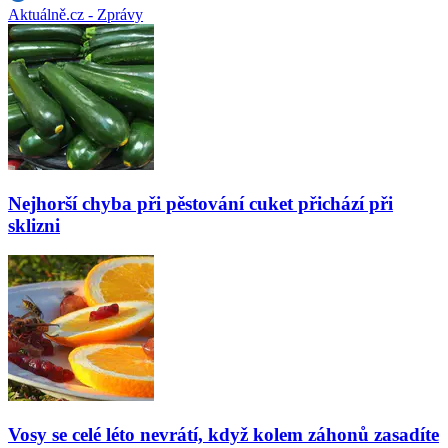
Aktuálně.cz - Zprávy
Nejhorší chyba při pěstování cuket přichází při
sklizni
Vosy se celé léto nevrátí, když kolem záhonů zasadíte