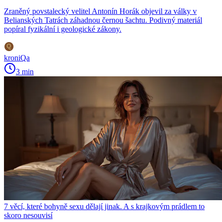
Zraněný povstalecký velitel Antonín Horák objevil za války v
Belianských Tatrách záhadnou černou šachtu. Podivný materiál
popíral fyzikální i geologické zákony.
kroniQa
3 min
7 věcí, které bohyně sexu dělají jinak. A s krajkovým prádlem to
skoro nesouvisí