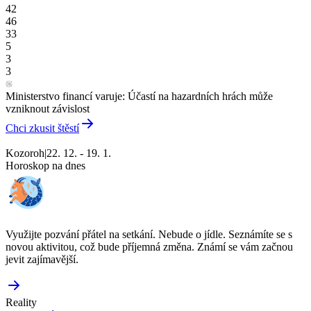
42
46
33
5
3
3
Ministerstvo financí varuje: Účastí na hazardních hrách může
vzniknout závislost
Chci zkusit štěstí
Kozoroh
|
22. 12. - 19. 1.
Horoskop na dnes
Využijte pozvání přátel na setkání. Nebude o jídle. Seznámíte se s
novou aktivitou, což bude příjemná změna. Známí se vám začnou
jevit zajímavější.
Reality