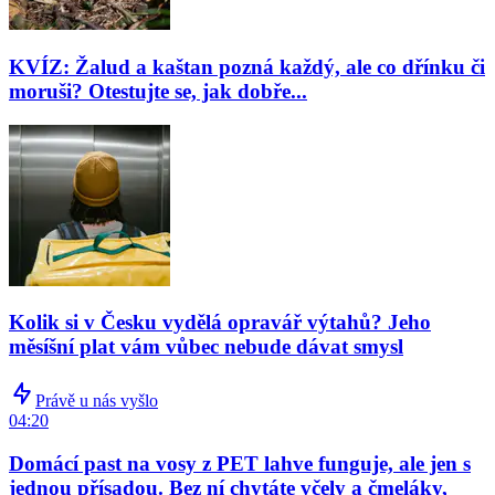
KVÍZ: Žalud a kaštan pozná každý, ale co dřínku či
moruši? Otestujte se, jak dobře...
Kolik si v Česku vydělá opravář výtahů? Jeho
měsíšní plat vám vůbec nebude dávat smysl
Právě u nás vyšlo
04:20
Domácí past na vosy z PET lahve funguje, ale jen s
jednou přísadou. Bez ní chytáte včely a čmeláky,