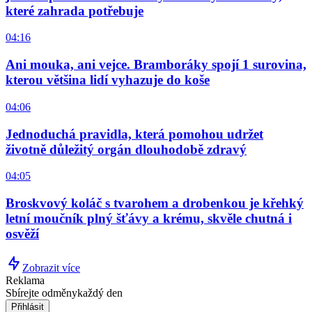
které zahrada potřebuje
04:16
Ani mouka, ani vejce. Bramboráky spojí 1 surovina,
kterou většina lidí vyhazuje do koše
04:06
Jednoduchá pravidla, která pomohou udržet
životně důležitý orgán dlouhodobě zdravý
04:05
Broskvový koláč s tvarohem a drobenkou je křehký
letní moučník plný šťávy a krému, skvěle chutná i
osvěží
Zobrazit více
Reklama
Sbírejte odměny
každý den
Přihlásit