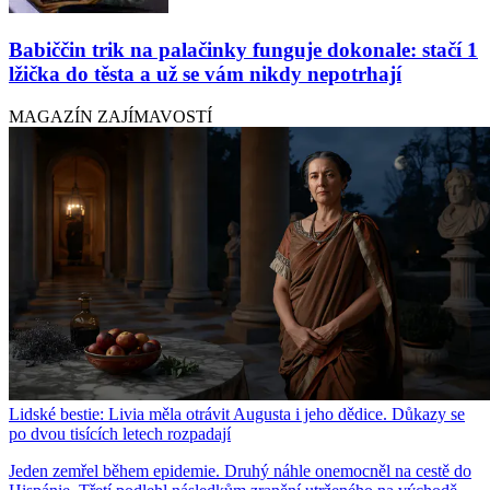
Babiččin trik na palačinky funguje dokonale: stačí 1
lžička do těsta a už se vám nikdy nepotrhají
MAGAZÍN ZAJÍMAVOSTÍ
Lidské bestie: Livia měla otrávit Augusta i jeho dědice. Důkazy se
po dvou tisících letech rozpadají
Jeden zemřel během epidemie. Druhý náhle onemocněl na cestě do