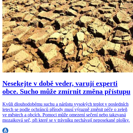
Nesekejte v době veder, varují experti
obce. Sucho může zmírnit změna přístupu
Kvůli dlouhodobému suchu a nárůstu vysokých teplot v posledních
letech se podle ochránců přírody musí výrazně změnit péče o zeleň
ve městech a obcích. Pomoci může omezení sečení nebo takzvaná
mozaiková seč, při které se v trávníku nechávají neposekané plošky.