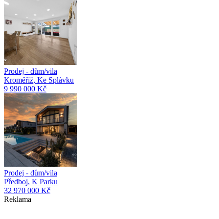
Prodej - dům/vila
Kroměříž, Ke Splávku
9 990 000 Kč
Prodej - dům/vila
Předboj, K Parku
32 970 000 Kč
Reklama