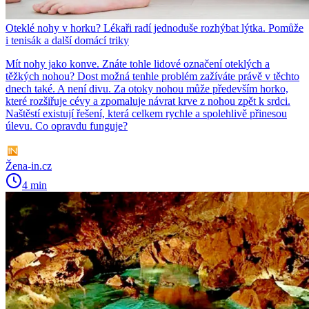
Oteklé nohy v horku? Lékaři radí jednoduše rozhýbat lýtka. Pomůže
i tenisák a další domácí triky
Mít nohy jako konve. Znáte tohle lidové označení oteklých a
těžkých nohou? Dost možná tenhle problém zažíváte právě v těchto
dnech také. A není divu. Za otoky nohou může především horko,
které rozšiřuje cévy a zpomaluje návrat krve z nohou zpět k srdci.
Naštěstí existují řešení, která celkem rychle a spolehlivě přinesou
úlevu. Co opravdu funguje?
Žena-in.cz
4 min