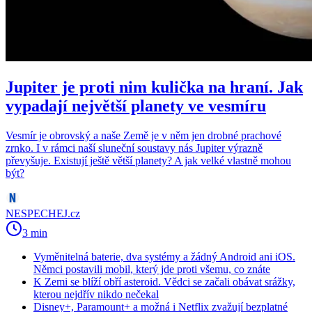
Jupiter je proti nim kulička na hraní. Jak
vypadají největší planety ve vesmíru
Vesmír je obrovský a naše Země je v něm jen drobné prachové
zrnko. I v rámci naší sluneční soustavy nás Jupiter výrazně
převyšuje. Existují ještě větší planety? A jak velké vlastně mohou
být?
NESPECHEJ.cz
3 min
Vyměnitelná baterie, dva systémy a žádný Android ani iOS.
Němci postavili mobil, který jde proti všemu, co znáte
K Zemi se blíží obří asteroid. Vědci se začali obávat srážky,
kterou nejdřív nikdo nečekal
Disney+, Paramount+ a možná i Netflix zvažují bezplatné