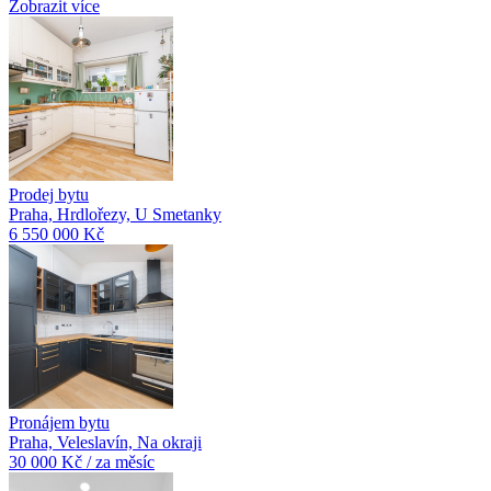
Zobrazit více
Prodej bytu
Praha, Hrdlořezy, U Smetanky
6 550 000 Kč
Pronájem bytu
Praha, Veleslavín, Na okraji
30 000 Kč / za měsíc