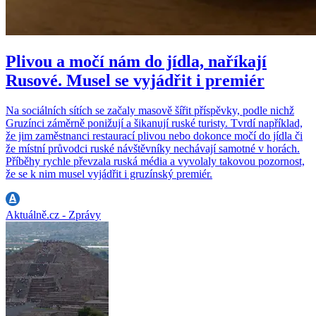
Plivou a močí nám do jídla, naříkají
Rusové. Musel se vyjádřit i premiér
Na sociálních sítích se začaly masově šířit příspěvky, podle nichž
Gruzínci záměrně ponižují a šikanují ruské turisty. Tvrdí například,
že jim zaměstnanci restaurací plivou nebo dokonce močí do jídla či
že místní průvodci ruské návštěvníky nechávají samotné v horách.
Příběhy rychle převzala ruská média a vyvolaly takovou pozornost,
že se k nim musel vyjádřit i gruzínský premiér.
Aktuálně.cz - Zprávy