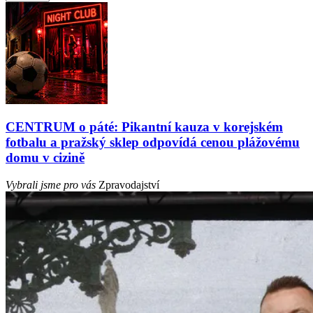
CENTRUM o páté: Pikantní kauza v korejském
fotbalu a pražský sklep odpovídá cenou plážovému
domu v cizině
Vybrali jsme pro vás
Zpravodajství