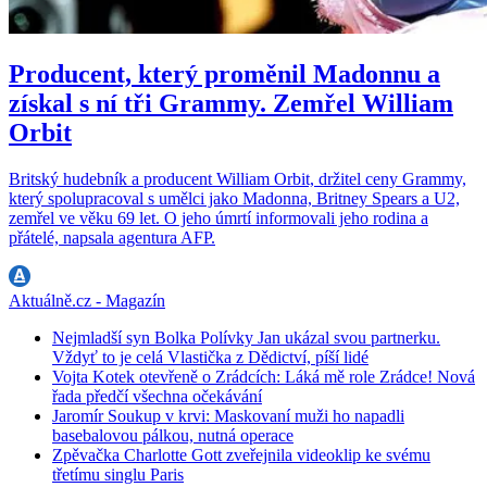
Producent, který proměnil Madonnu a
získal s ní tři Grammy. Zemřel William
Orbit
Britský hudebník a producent William Orbit, držitel ceny Grammy,
který spolupracoval s umělci jako Madonna, Britney Spears a U2,
zemřel ve věku 69 let. O jeho úmrtí informovali jeho rodina a
přátelé, napsala agentura AFP.
Aktuálně.cz - Magazín
Nejmladší syn Bolka Polívky Jan ukázal svou partnerku.
Vždyť to je celá Vlastička z Dědictví, píší lidé
Vojta Kotek otevřeně o Zrádcích: Láká mě role Zrádce! Nová
řada předčí všechna očekávání
Jaromír Soukup v krvi: Maskovaní muži ho napadli
basebalovou pálkou, nutná operace
Zpěvačka Charlotte Gott zveřejnila videoklip ke svému
třetímu singlu Paris