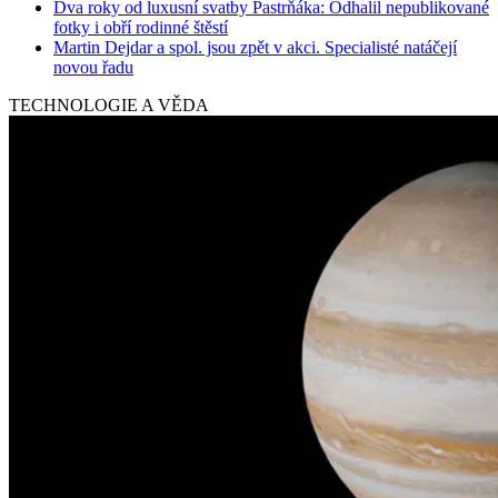
Dva roky od luxusní svatby Pastrňáka: Odhalil nepublikované
fotky i obří rodinné štěstí
Martin Dejdar a spol. jsou zpět v akci. Specialisté natáčejí
novou řadu
TECHNOLOGIE A VĚDA