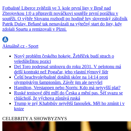
Fotbalisté Liberce zvítězili ve 3. kole první ligy v Brně nad
Zbrojovkou 1:0 a připravili nováčkovi soutěže první porážku v
soutěži. O výhře Slovanu rozhodl po hodině hry slovenský záložník
Patrik Dulay. Brňané tak nenavázali na výtečný start do ligy, kdy
zdolali Spartu a remizovali v Plzni.
Aktuálně.cz - Sport
Nový problém českého hokeje. Žebříček budí strach o
veledůležitou pozici
Del Toro podepsal smlouvu do roku 2031. V pelotonu má
delší kontrakt než Pogačar, jeho vlastní týmový lídr
Čeští beachvolejbalisté dotáhli skóre na 14:14 proti
olympijským šampionům. Závěr jim ale nevyšel
Hamilton, Verstappen nebo Norris: Kdo má nejvyšší plat?
Ruské tenisové děti míří do Česka a mění pas. Šéf svazu se
chlácholí, že výchova zůstává ruská
Trump je prý Khabibův největší fanoušek. Měl ho zmínit i v
knize
CELEBRITY A SHOWBYZNYS