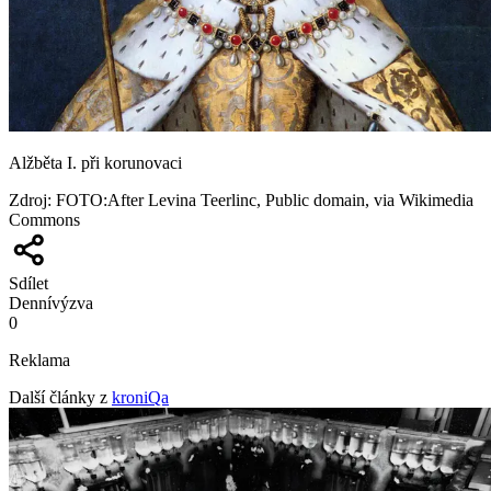
Alžběta I. při korunovaci
Zdroj
:
FOTO:After Levina Teerlinc, Public domain, via Wikimedia
Commons
Sdílet
Denní
výzva
0
Reklama
Další články z
kroniQa