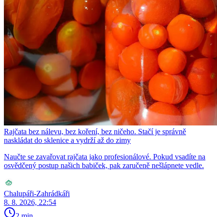
Rajčata bez nálevu, bez koření, bez ničeho. Stačí je správně
naskládat do sklenice a vydrží až do zimy
Naučte se zavařovat rajčata jako profesionálové. Pokud vsadíte na
osvědčený postup našich babiček, pak zaručeně nešlápnete vedle.
Chalupáři-Zahrádkáři
8. 8. 2026, 22:54
2 min