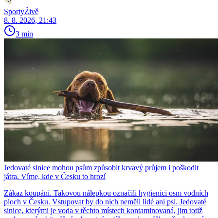
SportyŽivě
8. 8. 2026, 21:43
3 min
Jedovaté sinice mohou psům způsobit krvavý průjem i poškodit
játra. Víme, kde v Česku to hrozí
Zákaz koupání. Takovou nálepkou označili hygienici osm vodních
ploch v Česku. Vstupovat by do nich neměli lidé ani psi. Jedovaté
sinice, kterými je voda v těchto místech kontaminovaná, jim totiž