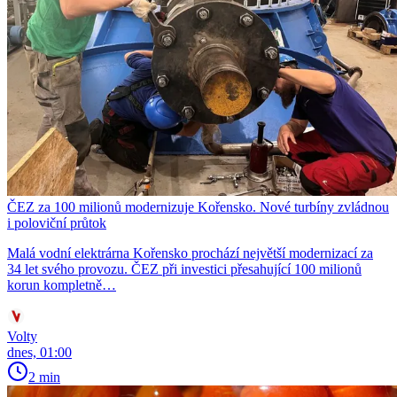
ČEZ za 100 milionů modernizuje Kořensko. Nové turbíny zvládnou
i poloviční průtok
Malá vodní elektrárna Kořensko prochází největší modernizací za
34 let svého provozu. ČEZ při investici přesahující 100 milionů
korun kompletně…
Volty
dnes, 01:00
2 min