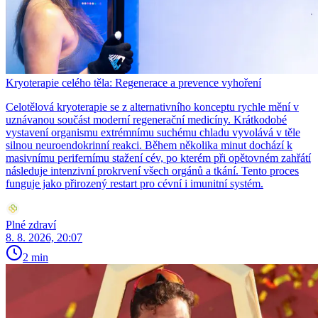
Kryoterapie celého těla: Regenerace a prevence vyhoření
Celotělová kryoterapie se z alternativního konceptu rychle mění v
uznávanou součást moderní regenerační medicíny. Krátkodobé
vystavení organismu extrémnímu suchému chladu vyvolává v těle
silnou neuroendokrinní reakci. Během několika minut dochází k
masivnímu perifernímu stažení cév, po kterém při opětovném zahřátí
následuje intenzivní prokrvení všech orgánů a tkání. Tento proces
funguje jako přirozený restart pro cévní i imunitní systém.
Plné zdraví
8. 8. 2026, 20:07
2 min