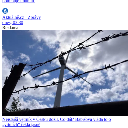
potřebuje imunitu.
Aktuálně.cz - Zprávy
dnes, 03:30
Reklama
Nejstarší větrník v Česku dožil. Co dál? Babišova vláda to o
„vrtulích“ řekla jasně