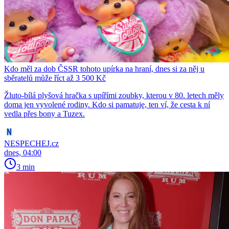
Kdo měl za dob ČSSR tohoto upírka na hraní, dnes si za něj u
sběratelů může říct až 3 500 Kč
Žluto-bílá plyšová hračka s upířími zoubky, kterou v 80. letech měly
doma jen vyvolené rodiny. Kdo si pamatuje, ten ví, že cesta k ní
vedla přes bony a Tuzex.
NESPECHEJ.cz
dnes, 04:00
3 min