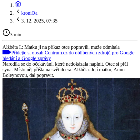
kroniQa
3. 12. 2025, 07:35
3 min
Alžběta I.: Matku jí na příkaz otce popravili, muže odmítala
Přidejte si obsah Centrum.cz do oblíbených zdrojů pro Google
hledání a Google zprávy
Narodila se do očekávání, které nedokázala naplnit. Otec si přál
syna. Místo něj přišla na svět dcera. Alžběta. Její matku, Annu
Boleynovou, dal popravit.