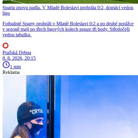
Sparta znovu padla. V Mladé Boleslavi prohrála 0:2, domácí vedou
ligu
Fotbalisté Sparty prohráli v Mladé Boleslavi 0:2 a po druhé porážce
v sezoně mají po třech ligových kolech pouze tři body. Středočeši
vedou tabulku.
Pražská Drbna
8. 8. 2026, 20:15
1 min
Reklama