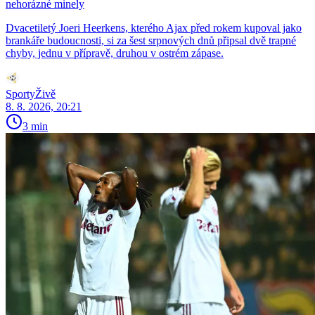
nehorázné minely
Dvacetiletý Joeri Heerkens, kterého Ajax před rokem kupoval jako
brankáře budoucnosti, si za šest srpnových dnů připsal dvě trapné
chyby, jednu v přípravě, druhou v ostrém zápase.
SportyŽivě
8. 8. 2026, 20:21
3 min