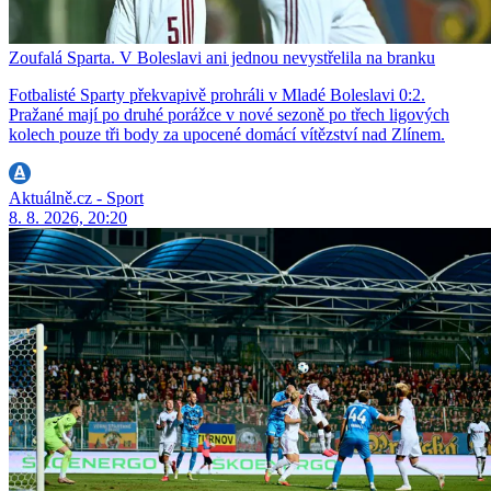
Zoufalá Sparta. V Boleslavi ani jednou nevystřelila na branku
Fotbalisté Sparty překvapivě prohráli v Mladé Boleslavi 0:2.
Pražané mají po druhé porážce v nové sezoně po třech ligových
kolech pouze tři body za upocené domácí vítězství nad Zlínem.
Aktuálně.cz - Sport
8. 8. 2026, 20:20