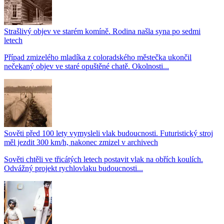
Strašlivý objev ve starém komíně. Rodina našla syna po sedmi
letech
Případ zmizelého mladíka z coloradského městečka ukončil
nečekaný objev ve staré opuštěné chatě. Okolnosti...
Sověti před 100 lety vymysleli vlak budoucnosti. Futuristický stroj
měl jezdit 300 km/h, nakonec zmizel v archivech
Sověti chtěli ve třicátých letech postavit vlak na obřích koulích.
Odvážný projekt rychlovlaku budoucnosti...