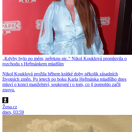
„Kdyby bylo po mém, neřeknu nic.“ Nikol Kouklová promluvila o
rozchodu s Heřmánkem mladším
Nikol Kouklová prožila během krátké doby několik zásadních
životních změn. Po letech po boku Karla Heřmánka mladšího dnes
mluví o konci manželství, soukromí i o tom, co jí pomohlo začít
znovu.
Žena.cz
dnes, 03:59