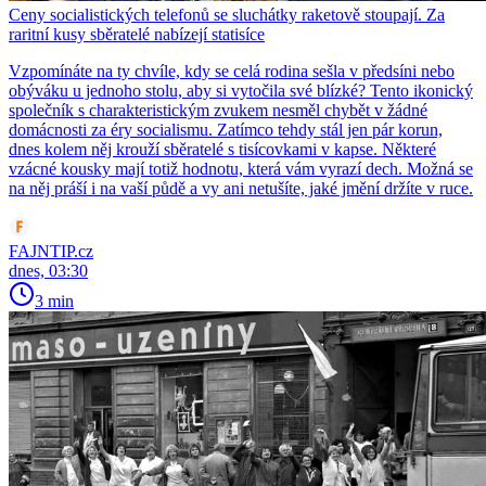
Ceny socialistických telefonů se sluchátky raketově stoupají. Za
raritní kusy sběratelé nabízejí statisíce
Vzpomínáte na ty chvíle, kdy se celá rodina sešla v předsíni nebo
obýváku u jednoho stolu, aby si vytočila své blízké? Tento ikonický
společník s charakteristickým zvukem nesměl chybět v žádné
domácnosti za éry socialismu. Zatímco tehdy stál jen pár korun,
dnes kolem něj krouží sběratelé s tisícovkami v kapse. Některé
vzácné kousky mají totiž hodnotu, která vám vyrazí dech. Možná se
na něj práší i na vaší půdě a vy ani netušíte, jaké jmění držíte v ruce.
FAJNTIP.cz
dnes, 03:30
3 min