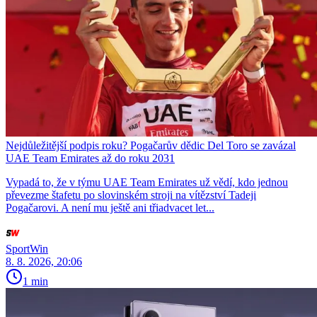
Nejdůležitější podpis roku? Pogačarův dědic Del Toro se zavázal
UAE Team Emirates až do roku 2031
Vypadá to, že v týmu UAE Team Emirates už vědí, kdo jednou
převezme štafetu po slovinském stroji na vítězství Tadeji
Pogačarovi. A není mu ještě ani třiadvacet let...
SportWin
8. 8. 2026, 20:06
1 min