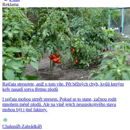
Reklama
Rajčata stresujete, aniž o tom víte. Pět běžných chyb, kvůli kterým
keře nasadí sotva třetinu plodů
I rajčata mohou utrpět stresem. Pokud se to stane, začnou rodit
mnohem méně plodů. Ale na vině jejich neuspokojivého stavu
mohou být i jiné faktory.
Chalupáři-Zahrádkáři