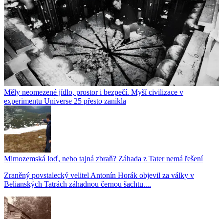
Měly neomezené jídlo, prostor i bezpečí. Myší civilizace v
experimentu Universe 25 přesto zanikla
Mimozemská loď, nebo tajná zbraň? Záhada z Tater nemá řešení
Zraněný povstalecký velitel Antonín Horák objevil za války v
Belianských Tatrách záhadnou černou šachtu....