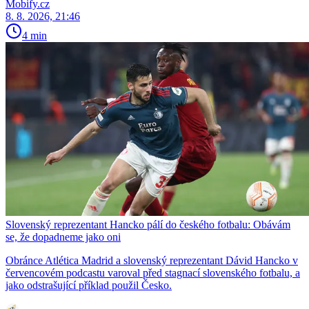
Mobify.cz
8. 8. 2026, 21:46
4 min
Slovenský reprezentant Hancko pálí do českého fotbalu: Obávám
se, že dopadneme jako oni
Obránce Atlética Madrid a slovenský reprezentant Dávid Hancko v
červencovém podcastu varoval před stagnací slovenského fotbalu, a
jako odstrašující příklad použil Česko.