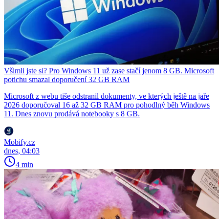
Všimli jste si? Pro Windows 11 už zase stačí jenom 8 GB. Microsoft
potichu smazal doporučení 32 GB RAM
Microsoft z webu tiše odstranil dokumenty, ve kterých ještě na jaře
2026 doporučoval 16 až 32 GB RAM pro pohodlný běh Windows
11. Dnes znovu prodává notebooky s 8 GB.
Mobify.cz
dnes, 04:03
4 min