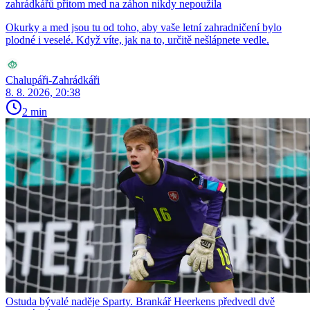
zahrádkářů přitom med na záhon nikdy nepoužila
Okurky a med jsou tu od toho, aby vaše letní zahradničení bylo
plodné i veselé. Když víte, jak na to, určitě nešlápnete vedle.
Chalupáři-Zahrádkáři
8. 8. 2026, 20:38
2 min
Ostuda bývalé naděje Sparty. Brankář Heerkens předvedl dvě