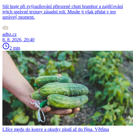
Sůl hraje při zvýrazňování přirozené chuti brambor a zajišťování
jejich správné textury zásadní roli. Musíte ji však přidat v ten
správný moment.
adbz.cz
8. 8. 2026, 20:40
2 min
Lžíce medu do konve a okurky plodí až do října. Většina