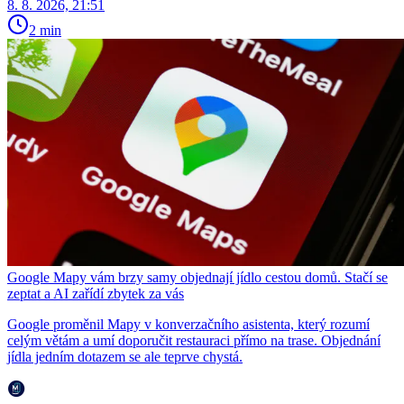
8. 8. 2026, 21:51
2 min
Google Mapy vám brzy samy objednají jídlo cestou domů. Stačí se
zeptat a AI zařídí zbytek za vás
Google proměnil Mapy v konverzačního asistenta, který rozumí
celým větám a umí doporučit restauraci přímo na trase. Objednání
jídla jedním dotazem se ale teprve chystá.