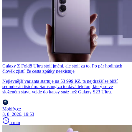
Galaxy Z Fold8 Ultra stojí jmění, ale stojí za to. Po pár hodinách
člověk zjistí, že cesta zpátky neexistuje
Nejlevnější varianta startuje na 53 999 Kč, ta nejdražší se blíží
sedmdesáti tisícům. Samsung za to dává telefon, který se ve
složeném stavu vejde do kapsy snáz než Galaxy S23 Ultra.
Mobify.cz
8. 8. 2026, 19:53
5 min