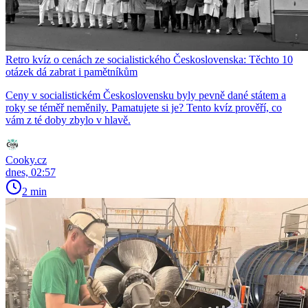
Retro kvíz o cenách ze socialistického Československa: Těchto 10
otázek dá zabrat i pamětníkům
Ceny v socialistickém Československu byly pevně dané státem a
roky se téměř neměnily. Pamatujete si je? Tento kvíz prověří, co
vám z té doby zbylo v hlavě.
Cooky.cz
dnes, 02:57
2 min