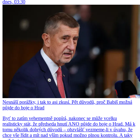
dnes, 03:30
Nesnáší porážky, i tak to asi zkusí. Pět důvodů, proč Babiš možná
půjde do boje o Hrad
Byť to zatím vehementně popírá, nakonec se může vcelku
realisticky stát, že předseda hnutí ANO půjde do boje o Hrad. Má k
tomu několik dobrých důvodů – obzvlášť vezmeme-li v úvahu, že
chce vše řídit a mít nad vším pokud možno plnou kontrolu. A taky