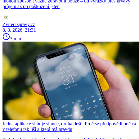
mohou způsobit vážné zdravotní potíže – od vyrážky přes krvavý
průjem až po poškození jater.
Zvirecizpravy.cz
8. 8. 2026, 21:31
3 min
Jedna aplikace slibuje slunce, druhá déšť. Proč se předpovědi počasí
v telefonu tak liší a která má pravdu