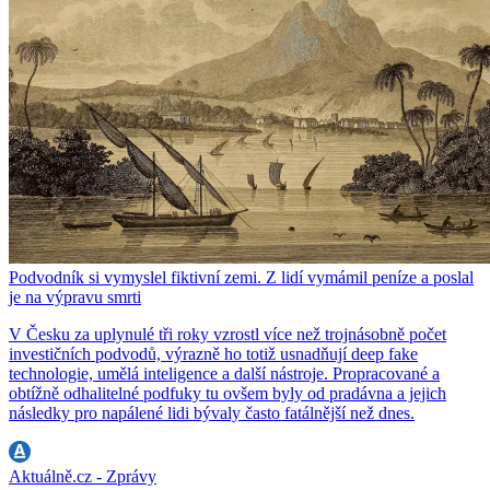
Podvodník si vymyslel fiktivní zemi. Z lidí vymámil peníze a poslal
je na výpravu smrti
V Česku za uplynulé tři roky vzrostl více než trojnásobně počet
investičních podvodů, výrazně ho totiž usnadňují deep fake
technologie, umělá inteligence a další nástroje. Propracované a
obtížně odhalitelné podfuky tu ovšem byly od pradávna a jejich
následky pro napálené lidi bývaly často fatálnější než dnes.
Aktuálně.cz - Zprávy