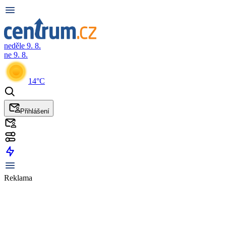
neděle 9. 8.
ne 9. 8.
14°C
Přihlášení
Reklama