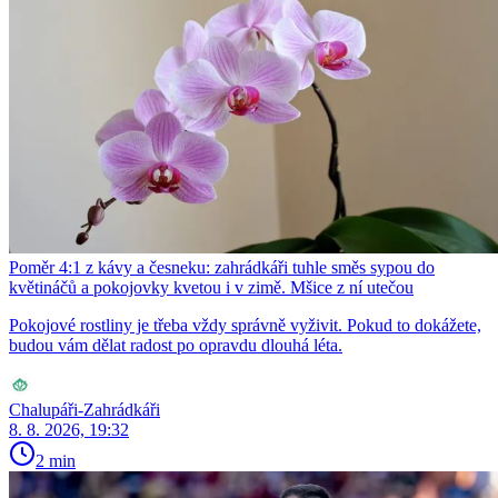
Poměr 4:1 z kávy a česneku: zahrádkáři tuhle směs sypou do
květináčů a pokojovky kvetou i v zimě. Mšice z ní utečou
Pokojové rostliny je třeba vždy správně vyživit. Pokud to dokážete,
budou vám dělat radost po opravdu dlouhá léta.
Chalupáři-Zahrádkáři
8. 8. 2026, 19:32
2 min