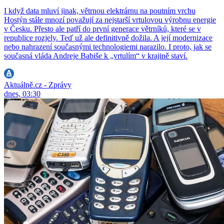
I když data mluví jinak, větrnou elektrárnu na poutním vrchu
Hostýn stále mnozí považují za nejstarší vrtulovou výrobnu energie
v Česku. Přesto ale patří do první generace větrníků, které se v
republice rozjely. Teď už ale definitivně dožila. A její modernizace
nebo nahrazení současnými technologiemi narazilo. I proto, jak se
současná vláda Andreje Babiše k „vrtulím“ v krajině staví.
Aktuálně.cz - Zprávy
dnes, 03:30