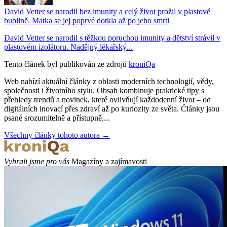
David Vetter se narodil bez imunity a celý život prožil v plastové
bublině. Matka se jej poprvé dotkla až po jeho smrti
David Vetter se narodil s těžkou poruchou imunity a dětství strávil v
plastovém izolátoru. Nadějný lékařský...
Tento článek byl publikován ze zdrojů
kroniQa
Web nabízí aktuální články z oblasti moderních technologií, vědy,
společnosti i životního stylu. Obsah kombinuje praktické tipy s
přehledy trendů a novinek, které ovlivňují každodenní život – od
digitálních inovací přes zdraví až po kuriozity ze světa. Články jsou
psané srozumitelně a přístupně,...
Všechny články tohoto autora →
Vybrali jsme pro vás
Magazíny a zajímavosti