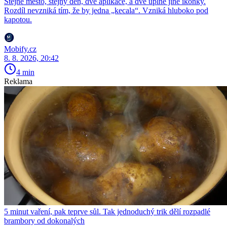
Stejné město, stejný den, dvě aplikace, a dvě úplně jiné ikonky.
Rozdíl nevzniká tím, že by jedna „kecala“. Vzniká hluboko pod
kapotou.
Mobify.cz
8. 8. 2026, 20:42
4 min
Reklama
5 minut vaření, pak teprve sůl. Tak jednoduchý trik dělí rozpadlé
brambory od dokonalých