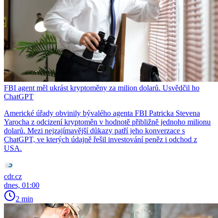
FBI agent měl ukrást kryptoměny za milion dolarů. Usvědčil ho
ChatGPT
Americké úřady obvinily bývalého agenta FBI Patricka Stevena
Yarocha z odcizení kryptoměn v hodnotě přibližně jednoho milionu
dolarů. Mezi nejzajímavější důkazy patří jeho konverzace s
ChatGPT, ve kterých údajně řešil investování peněz i odchod z
USA.
cdr.cz
dnes, 01:00
2 min