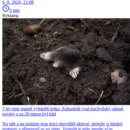
6. 8. 2026, 21:08
3 min
Reklama
5 let jsme marně vyháněli krtka. Zahradník vzal kuchyňský odpad,
noviny a za 20 minut byl klid
Na jaře a na podzim jsou krtci obzvláště aktivní, protože si hledají
partnery a připravují se na zimu. Vypudit je tedy musíte včas.