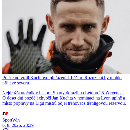
Priske potvrdil Kuchtovo přeřazení k béčku. Rozuzlení by mohlo
přijít ze severu
Nejdražší útočník v historii Sparty dorazil na Letnou 25. července.
O deset dní později chyběl Jan Kuchta v nominaci na Lyon úplně a
místo přípravy na Ligu mistrů odjel trénovat s třetiligovou rezervou.
SportWin
6. 8. 2026, 23:39