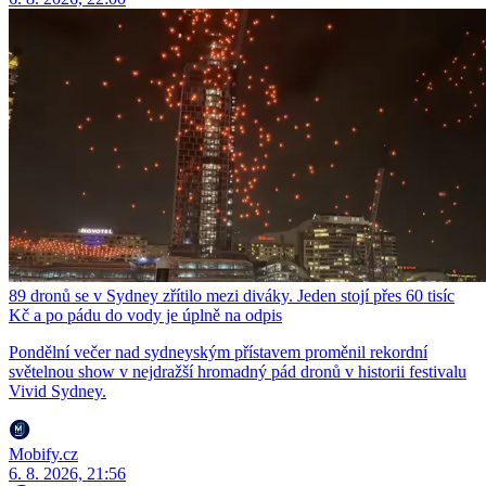
89 dronů se v Sydney zřítilo mezi diváky. Jeden stojí přes 60 tisíc
Kč a po pádu do vody je úplně na odpis
Pondělní večer nad sydneyským přístavem proměnil rekordní
světelnou show v nejdražší hromadný pád dronů v historii festivalu
Vivid Sydney.
Mobify.cz
6. 8. 2026, 21:56