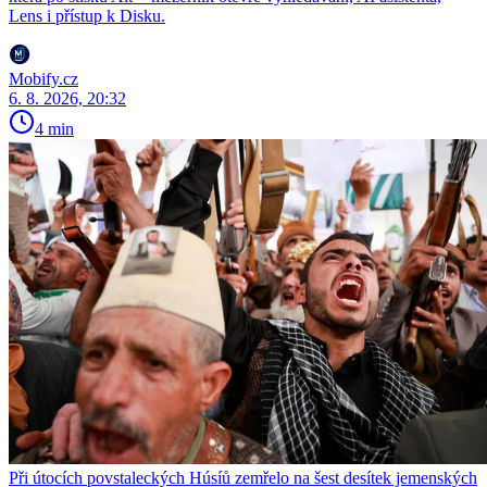
Lens i přístup k Disku.
Mobify.cz
6. 8. 2026, 20:32
4 min
Při útocích povstaleckých Húsíů zemřelo na šest desítek jemenských