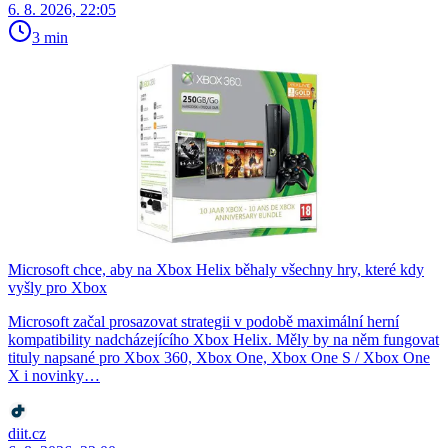
6. 8. 2026, 22:05
3 min
Microsoft chce, aby na Xbox Helix běhaly všechny hry, které kdy
vyšly pro Xbox
Microsoft začal prosazovat strategii v podobě maximální herní
kompatibility nadcházejícího Xbox Helix. Měly by na něm fungovat
tituly napsané pro Xbox 360, Xbox One, Xbox One S / Xbox One
X i novinky…
diit.cz