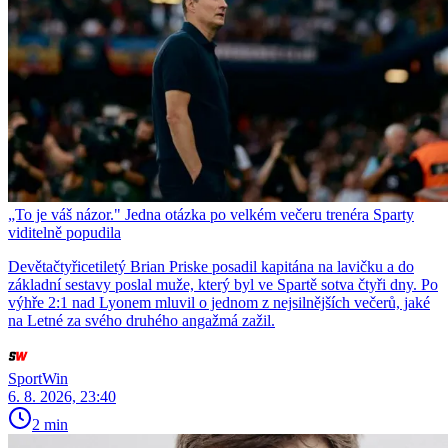
„To je váš názor." Jedna otázka po velkém večeru trenéra Sparty
viditelně popudila
Devětačtyřicetiletý Brian Priske posadil kapitána na lavičku a do
základní sestavy poslal muže, který byl ve Spartě sotva čtyři dny. Po
výhře 2:1 nad Lyonem mluvil o jednom z nejsilnějších večerů, jaké
na Letné za svého druhého angažmá zažil.
SportWin
6. 8. 2026, 23:40
2 min