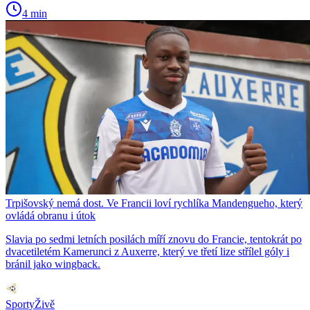
4 min
Trpišovský nemá dost. Ve Francii loví rychlíka Mandengueho, který
ovládá obranu i útok
Slavia po sedmi letních posilách míří znovu do Francie, tentokrát po
dvacetiletém Kamerunci z Auxerre, který ve třetí lize střílel góly i
bránil jako wingback.
SportyŽivě