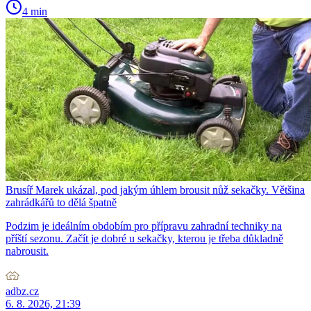
4 min
Brusíř Marek ukázal, pod jakým úhlem brousit nůž sekačky. Většina
zahrádkářů to dělá špatně
Podzim je ideálním obdobím pro přípravu zahradní techniky na
příští sezonu. Začít je dobré u sekačky, kterou je třeba důkladně
nabrousit.
adbz.cz
6. 8. 2026, 21:39