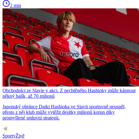
2 min
Obchodníci ze Slavie v akci. Z nechtěného Hashioky může kápnout
pěkný balík, až 70 milionů
Japonský obránce Daiki Hashioka ve Slavii sportovně neuspěl,
přesto z něj klub může vytěžit desítky milionů korun díky
promyšlené smluvní strategii.
SportyŽivě