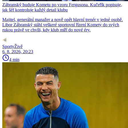
Zábranský buduje Kometu po vzoru Fergusona. Kučeřík popisuje,
jak šéf kontroluje každý detail klubu
Majitel, generální manažer a nově opět hlavní trenér v jedné osobě.
Libor Zábranský stáhl veškeré sportovní řízení Komety do svých
rukou právě ve chvíli, kdy klub míří do nové éry.
SportyŽivě
6. 8. 2026, 20:23
4 min