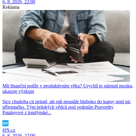
6. 8. 2026, 22:00
Reklama
Mít finanční potíže v produktivním věku? Urychlí to stárnutí mozku,
ukazuje výzkum
Sice chudoba cti netratí, ale mít neustále hluboko do kapsy není nic
příjemného. Tým britských vědců pod vedením Praveethy
Patalayové z londýnské...
HN.cz
6. 8. 2026, 22:00