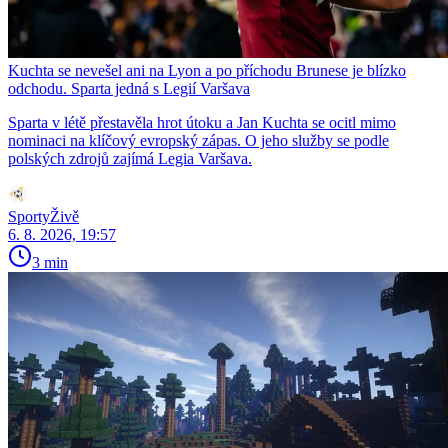
Kuchta se nevešel ani na Lyon a po příchodu Brunese je blízko
odchodu. Sparta jedná s Legií Varšava
Sparta v létě přestavěla hrot útoku a Jan Kuchta se ocitl mimo
nominaci na klíčový evropský zápas. O jeho služby se podle
polských zdrojů zajímá Legia Varšava.
SportyŽivě
6. 8. 2026, 19:57
3 min