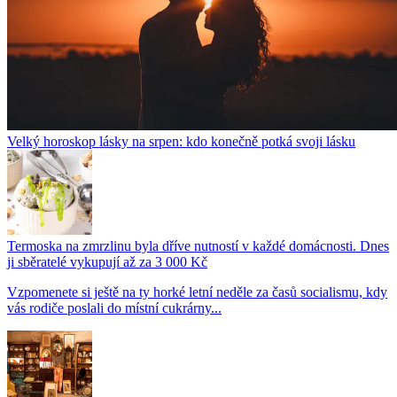
Velký horoskop lásky na srpen: kdo konečně potká svoji lásku
Termoska na zmrzlinu byla dříve nutností v každé domácnosti. Dnes
ji sběratelé vykupují až za 3 000 Kč
Vzpomenete si ještě na ty horké letní neděle za časů socialismu, kdy
vás rodiče poslali do místní cukrárny...