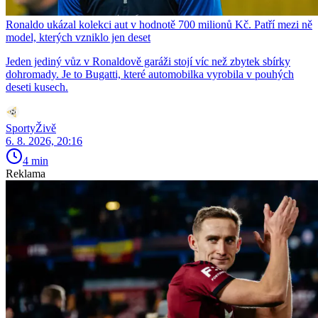
Ronaldo ukázal kolekci aut v hodnotě 700 milionů Kč. Patří mezi ně
model, kterých vzniklo jen deset
Jeden jediný vůz v Ronaldově garáži stojí víc než zbytek sbírky
dohromady. Je to Bugatti, které automobilka vyrobila v pouhých
deseti kusech.
SportyŽivě
6. 8. 2026, 20:16
4 min
Reklama