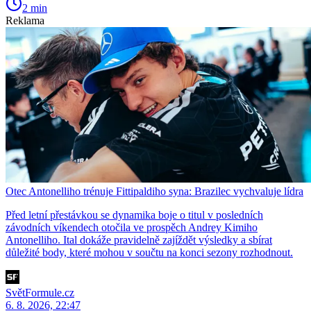
2 min
Reklama
Otec Antonelliho trénuje Fittipaldiho syna: Brazilec vychvaluje lídra
Před letní přestávkou se dynamika boje o titul v posledních
závodních víkendech otočila ve prospěch Andrey Kimiho
Antonelliho. Ital dokáže pravidelně zajíždět výsledky a sbírat
důležité body, které mohou v součtu na konci sezony rozhodnout.
SvětFormule.cz
6. 8. 2026, 22:47