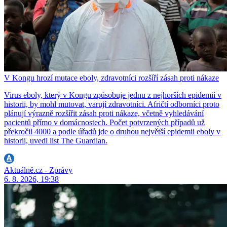
V Kongu hrozí mutace eboly, zdravotníci rozšíří zásah proti nákaze
Virus eboly, který v Kongu způsobuje jednu z nejhorších epidemií v
historii, by mohl mutovat, varují zdravotníci. Afričtí odborníci proto
plánují výrazně rozšířit zásah proti nákaze, včetně vyhledávání
pacientů přímo v domácnostech. Počet potvrzených případů už
překročil 4000 a podle úřadů jde o druhou největší epidemii eboly v
historii, uvedl list The Guardian.
Aktuálně.cz - Zprávy
6. 8. 2026, 19:38