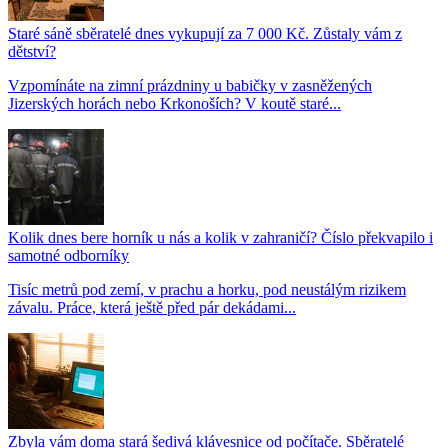
Staré sáně sběratelé dnes vykupují za 7 000 Kč. Zůstaly vám z
dětství?
Vzpomínáte na zimní prázdniny u babičky v zasněžených
Jizerských horách nebo Krkonoších? V koutě staré...
Kolik dnes bere horník u nás a kolik v zahraničí? Číslo překvapilo i
samotné odborníky
Tisíc metrů pod zemí, v prachu a horku, pod neustálým rizikem
závalu. Práce, která ještě před pár dekádami...
Zbyla vám doma stará šedivá klávesnice od počítače. Sběratelé