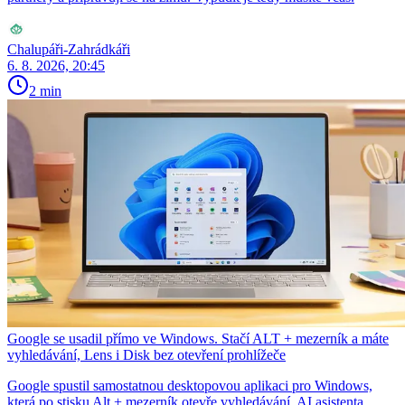
Chalupáři-Zahrádkáři
6. 8. 2026, 20:45
2 min
Google se usadil přímo ve Windows. Stačí ALT + mezerník a máte
vyhledávání, Lens i Disk bez otevření prohlížeče
Google spustil samostatnou desktopovou aplikaci pro Windows,
která po stisku Alt + mezerník otevře vyhledávání, AI asistenta,