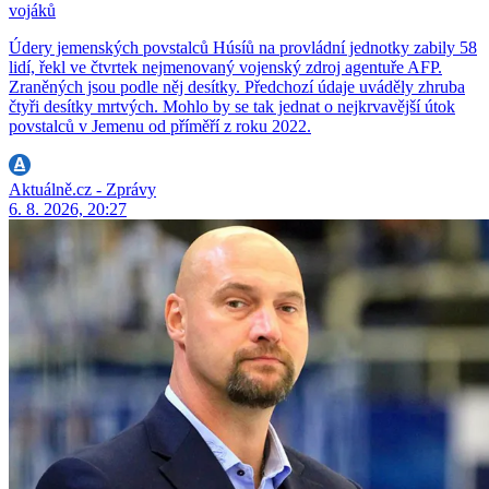
vojáků
Údery jemenských povstalců Húsíů na provládní jednotky zabily 58
lidí, řekl ve čtvrtek nejmenovaný vojenský zdroj agentuře AFP.
Zraněných jsou podle něj desítky. Předchozí údaje uváděly zhruba
čtyři desítky mrtvých. Mohlo by se tak jednat o nejkrvavější útok
povstalců v Jemenu od příměří z roku 2022.
Aktuálně.cz - Zprávy
6. 8. 2026, 20:27