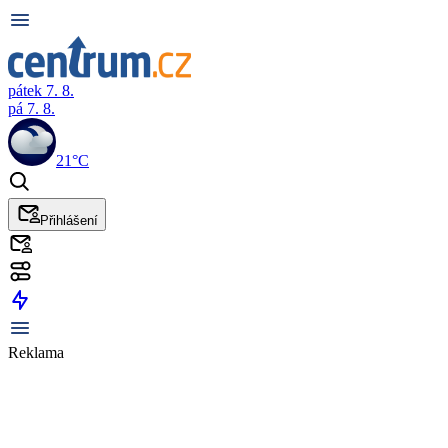
pátek 7. 8.
pá 7. 8.
21°C
Přihlášení
Reklama