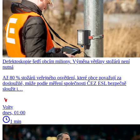
Defektoskopie šetří obcím miliony. Výměna většiny stožárů není
nutná
Až 80 % stožárů veřejného osvětlení, které obce považují za
dosloužilé, může podle měření společnosti ČEZ ESL bezpečně
sloužit i…
Volty
dnes, 01:00
1 min