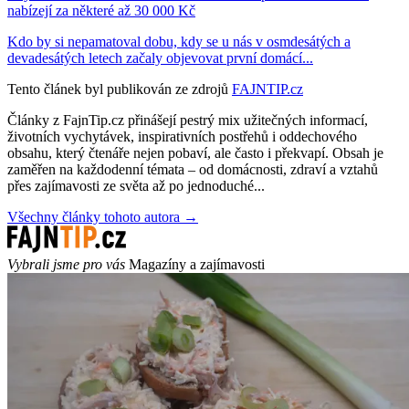
nabízejí za některé až 30 000 Kč
Kdo by si nepamatoval dobu, kdy se u nás v osmdesátých a
devadesátých letech začaly objevovat první domácí...
Tento článek byl publikován ze zdrojů
FAJNTIP.cz
Články z FajnTip.cz přinášejí pestrý mix užitečných informací,
životních vychytávek, inspirativních postřehů i oddechového
obsahu, který čtenáře nejen pobaví, ale často i překvapí. Obsah je
zaměřen na každodenní témata – od domácnosti, zdraví a vztahů
přes zajímavosti ze světa až po jednoduché...
Všechny články tohoto autora →
Vybrali jsme pro vás
Magazíny a zajímavosti