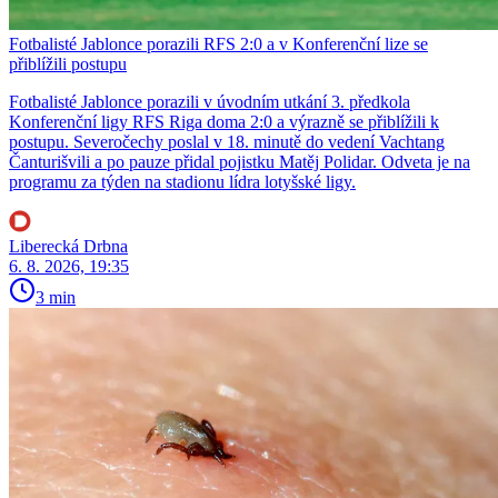
Fotbalisté Jablonce porazili RFS 2:0 a v Konferenční lize se
přiblížili postupu
Fotbalisté Jablonce porazili v úvodním utkání 3. předkola
Konferenční ligy RFS Riga doma 2:0 a výrazně se přiblížili k
postupu. Severočechy poslal v 18. minutě do vedení Vachtang
Čanturišvili a po pauze přidal pojistku Matěj Polidar. Odveta je na
programu za týden na stadionu lídra lotyšské ligy.
Liberecká Drbna
6. 8. 2026, 19:35
3 min