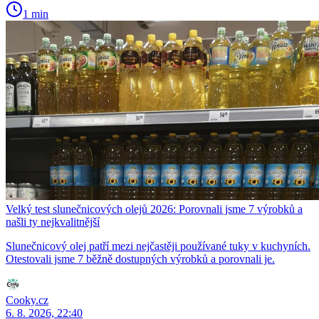
1 min
Velký test slunečnicových olejů 2026: Porovnali jsme 7 výrobků a
našli ty nejkvalitnější
Slunečnicový olej patří mezi nejčastěji používané tuky v kuchyních.
Otestovali jsme 7 běžně dostupných výrobků a porovnali je.
Cooky.cz
6. 8. 2026, 22:40