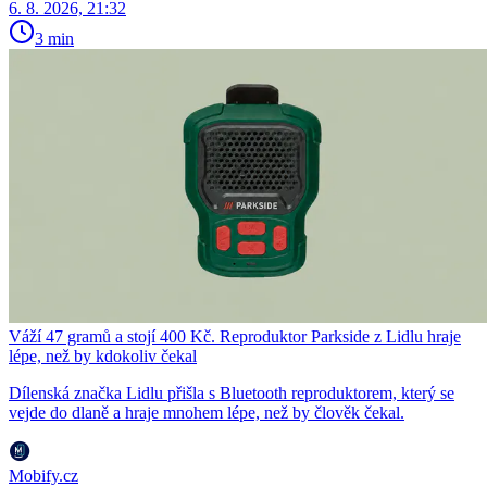
6. 8. 2026, 21:32
3 min
Váží 47 gramů a stojí 400 Kč. Reproduktor Parkside z Lidlu hraje
lépe, než by kdokoliv čekal
Dílenská značka Lidlu přišla s Bluetooth reproduktorem, který se
vejde do dlaně a hraje mnohem lépe, než by člověk čekal.
Mobify.cz