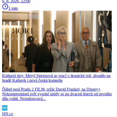
6. 8. 2026, 22:00
1 min
Kulturní tipy: Meryl Streepová se vrací v ikonické roli, divadlo na
hradě Kašperk i nová česká komedie
Ďábel nosí Pradu 2 FILM, režie David Frankel, na Disney+
Nekompromisní svět vysoké módy se po dvaceti letech od prvního
dílu vrátil. Nesmlouvavá...
HN.cz