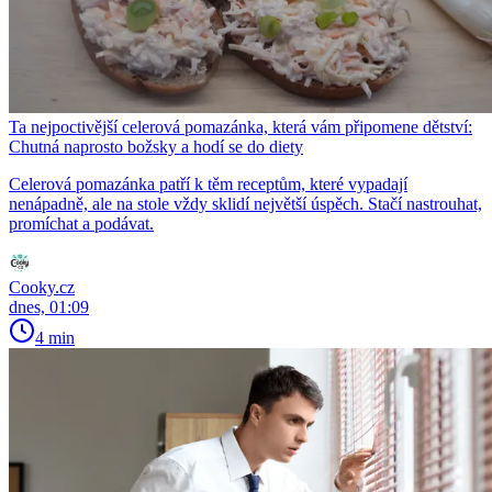
Ta nejpoctivější celerová pomazánka, která vám připomene dětství:
Chutná naprosto božsky a hodí se do diety
Celerová pomazánka patří k těm receptům, které vypadají
nenápadně, ale na stole vždy sklidí největší úspěch. Stačí nastrouhat,
promíchat a podávat.
Cooky.cz
dnes, 01:09
4 min