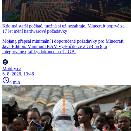
Kdo má starší počítač, možná si už nezahraje. Minecraft poprvé za
17 let mění hardwarové požadavky
Mojang přepsal minimální i doporučené požadavky pro Minecraft:
Java Edition. Minimum RAM vyskočilo ze 2 GB na 8, u
integrované grafiky dokonce na 12 GB.
Mobify.cz
6. 8. 2026, 19:46
4 min