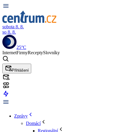
sobota 8. 8.
so 8. 8.
25°C
Internet
Firmy
Recepty
Slovníky
Přihlášení
Zprávy
Domácí
Regionální