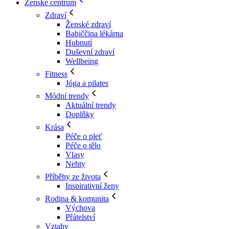
Ženské centrum
Zdraví
Ženské zdraví
Babiččina lékárna
Hubnutí
Duševní zdraví
Wellbeing
Fitness
Jóga a pilates
Módní trendy
Aktuální trendy
Doplňky
Krása
Péče o pleť
Péče o tělo
Vlasy
Nehty
Příběhy ze života
Inspirativní ženy
Rodina & komunita
Výchova
Přátelství
Vztahy