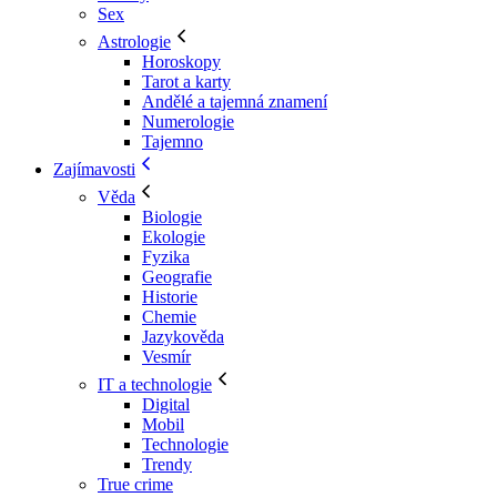
Sex
Astrologie
Horoskopy
Tarot a karty
Andělé a tajemná znamení
Numerologie
Tajemno
Zajímavosti
Věda
Biologie
Ekologie
Fyzika
Geografie
Historie
Chemie
Jazykověda
Vesmír
IT a technologie
Digital
Mobil
Technologie
Trendy
True crime