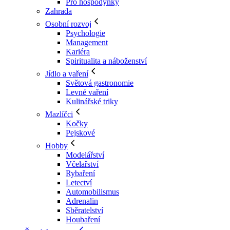
Pro hospodyňky
Zahrada
Osobní rozvoj
Psychologie
Management
Kariéra
Spiritualita a náboženství
Jídlo a vaření
Světová gastronomie
Levné vaření
Kulinářské triky
Mazlíčci
Kočky
Pejskové
Hobby
Modelářství
Včelařství
Rybaření
Letectví
Automobilismus
Adrenalin
Sběratelství
Houbaření