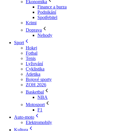
Ekonomika
Finance a burza
Podnikání
Spotřebitel
Krimi
Doprava
Nehody
Sport
Hokej
Fotbal
Tenis
Lyžování
Cyklistika
Atletika
Bojové sporty
ZOH 2026
Basketbal
NBA
Motosport
F1
Auto-moto
Elektromobily
Kultura