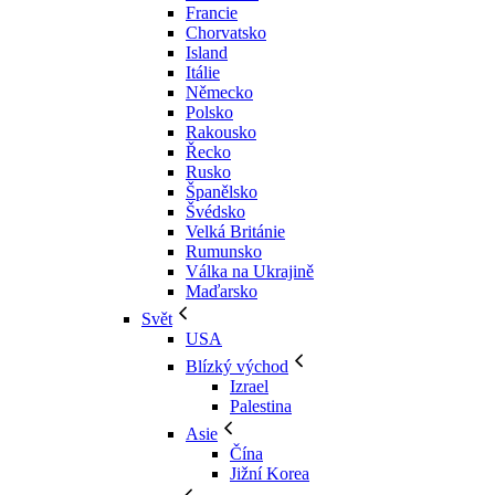
Francie
Chorvatsko
Island
Itálie
Německo
Polsko
Rakousko
Řecko
Rusko
Španělsko
Švédsko
Velká Británie
Rumunsko
Válka na Ukrajině
Maďarsko
Svět
USA
Blízký východ
Izrael
Palestina
Asie
Čína
Jižní Korea