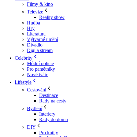
Filmy & kino
Televize
Reality show
Hudba
Hry
Literatura
Výtvarné umění
Divadlo
Digi a stream
Celebrity
Módní policie
Pro pamětníky
Nové tváře
Lifestyle
Cestování
Destinace
Rady na cesty
Bydlení
Interiery
Rady do domu
DIY
Pro kutily