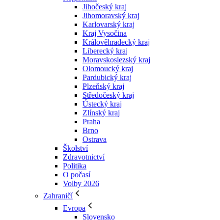
Jihočeský kraj
Jihomoravský kraj
Karlovarský kraj
Kraj Vysočina
Králověhradecký kraj
Liberecký kraj
Moravskoslezský kraj
Olomoucký kraj
Pardubický kraj
Plzeňský kraj
Středočeský kraj
Ústecký kraj
Zlínský kraj
Praha
Brno
Ostrava
Školství
Zdravotnictví
Politika
O počasí
Volby 2026
Zahraničí
Evropa
Slovensko