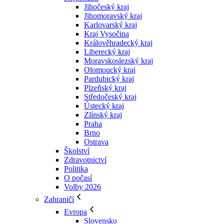
Jihočeský kraj
Jihomoravský kraj
Karlovarský kraj
Kraj Vysočina
Králověhradecký kraj
Liberecký kraj
Moravskoslezský kraj
Olomoucký kraj
Pardubický kraj
Plzeňský kraj
Středočeský kraj
Ústecký kraj
Zlínský kraj
Praha
Brno
Ostrava
Školství
Zdravotnictví
Politika
O počasí
Volby 2026
Zahraničí
Evropa
Slovensko