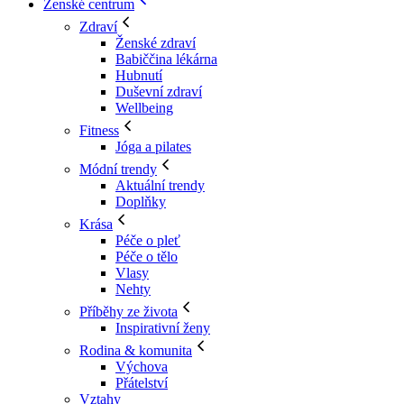
Ženské centrum
Zdraví
Ženské zdraví
Babiččina lékárna
Hubnutí
Duševní zdraví
Wellbeing
Fitness
Jóga a pilates
Módní trendy
Aktuální trendy
Doplňky
Krása
Péče o pleť
Péče o tělo
Vlasy
Nehty
Příběhy ze života
Inspirativní ženy
Rodina & komunita
Výchova
Přátelství
Vztahy