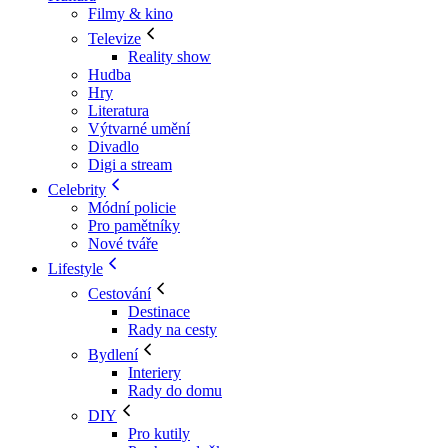
Filmy & kino
Televize
Reality show
Hudba
Hry
Literatura
Výtvarné umění
Divadlo
Digi a stream
Celebrity
Módní policie
Pro pamětníky
Nové tváře
Lifestyle
Cestování
Destinace
Rady na cesty
Bydlení
Interiery
Rady do domu
DIY
Pro kutily