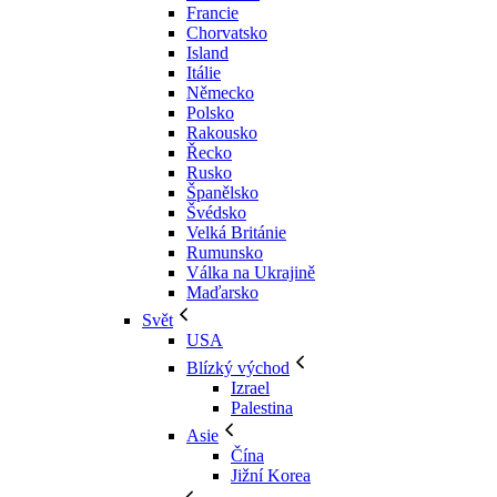
Francie
Chorvatsko
Island
Itálie
Německo
Polsko
Rakousko
Řecko
Rusko
Španělsko
Švédsko
Velká Británie
Rumunsko
Válka na Ukrajině
Maďarsko
Svět
USA
Blízký východ
Izrael
Palestina
Asie
Čína
Jižní Korea