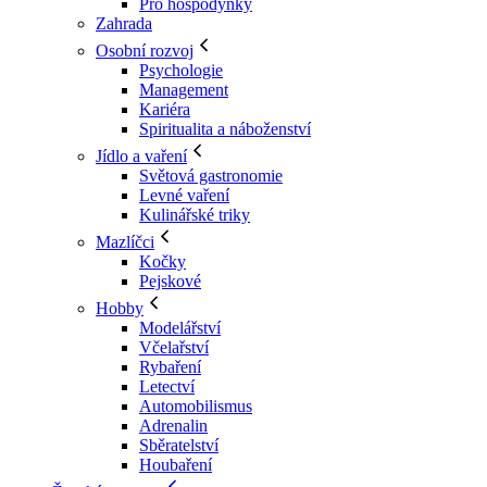
Pro hospodyňky
Zahrada
Osobní rozvoj
Psychologie
Management
Kariéra
Spiritualita a náboženství
Jídlo a vaření
Světová gastronomie
Levné vaření
Kulinářské triky
Mazlíčci
Kočky
Pejskové
Hobby
Modelářství
Včelařství
Rybaření
Letectví
Automobilismus
Adrenalin
Sběratelství
Houbaření