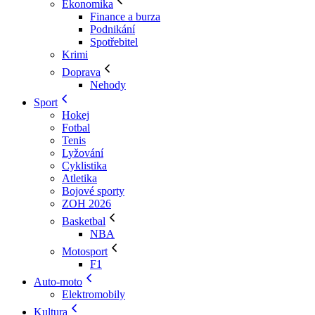
Ekonomika
Finance a burza
Podnikání
Spotřebitel
Krimi
Doprava
Nehody
Sport
Hokej
Fotbal
Tenis
Lyžování
Cyklistika
Atletika
Bojové sporty
ZOH 2026
Basketbal
NBA
Motosport
F1
Auto-moto
Elektromobily
Kultura