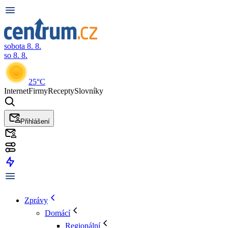
sobota 8. 8.
so 8. 8.
25°C
Internet
Firmy
Recepty
Slovníky
Přihlášení
Zprávy
Domácí
Regionální