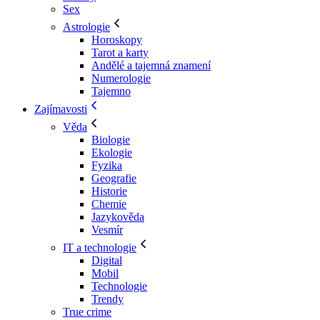
Sex
Astrologie
Horoskopy
Tarot a karty
Andělé a tajemná znamení
Numerologie
Tajemno
Zajímavosti
Věda
Biologie
Ekologie
Fyzika
Geografie
Historie
Chemie
Jazykověda
Vesmír
IT a technologie
Digital
Mobil
Technologie
Trendy
True crime