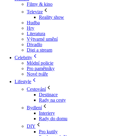
Filmy & kino
Televize
Reality show
Hudba
Hry
Literatura
Výtvarné umění
Divadlo
Digi a stream
Celebrity
Módní policie
Pro pamětníky
Nové tváře
Lifestyle
Cestování
Destinace
Rady na cesty
Bydlení
Interiery
Rady do domu
DIY
Pro kutily