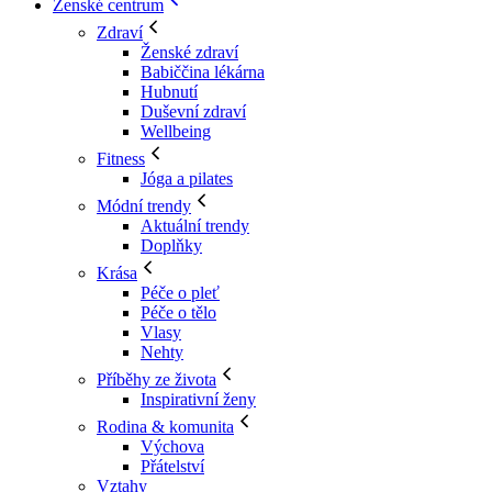
Ženské centrum
Zdraví
Ženské zdraví
Babiččina lékárna
Hubnutí
Duševní zdraví
Wellbeing
Fitness
Jóga a pilates
Módní trendy
Aktuální trendy
Doplňky
Krása
Péče o pleť
Péče o tělo
Vlasy
Nehty
Příběhy ze života
Inspirativní ženy
Rodina & komunita
Výchova
Přátelství
Vztahy