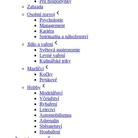
Pro hospodyňky
Zahrada
Osobní rozvoj
Psychologie
Management
Kariéra
Spiritualita a náboženství
Jídlo a vaření
Světová gastronomie
Levné vaření
Kulinářské triky
Mazlíčci
Kočky
Pejskové
Hobby
Modelářství
Včelařství
Rybaření
Letectví
Automobilismus
Adrenalin
Sběratelství
Houbaření