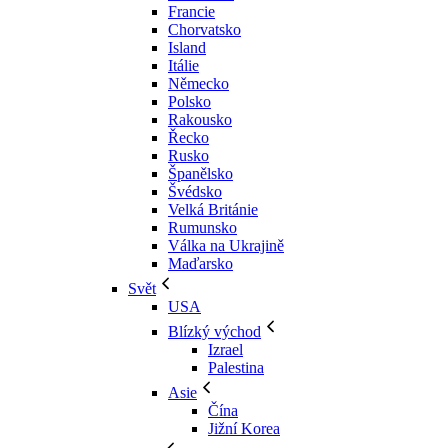
Francie
Chorvatsko
Island
Itálie
Německo
Polsko
Rakousko
Řecko
Rusko
Španělsko
Švédsko
Velká Británie
Rumunsko
Válka na Ukrajině
Maďarsko
Svět
USA
Blízký východ
Izrael
Palestina
Asie
Čína
Jižní Korea