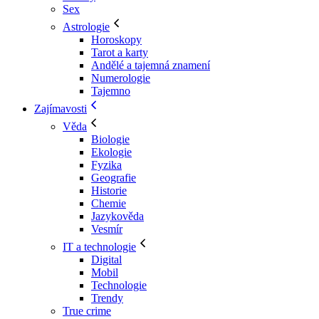
Sex
Astrologie
Horoskopy
Tarot a karty
Andělé a tajemná znamení
Numerologie
Tajemno
Zajímavosti
Věda
Biologie
Ekologie
Fyzika
Geografie
Historie
Chemie
Jazykověda
Vesmír
IT a technologie
Digital
Mobil
Technologie
Trendy
True crime