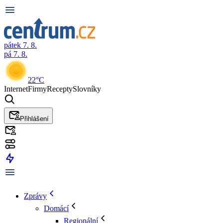
pátek 7. 8.
pá 7. 8.
22°C
Internet
Firmy
Recepty
Slovníky
Přihlášení
Zprávy
Domácí
Regionální