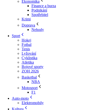
Ekonomika
Finance a burza
Podnikání
Spotřebitel
Krimi
Doprava
Nehody
Sport
Hokej
Fotbal
Tenis
Lyžování
Cyklistika
Atletika
Bojové sporty
ZOH 2026
Basketbal
NBA
Motosport
F1
Auto-moto
Elektromobily
Kultura