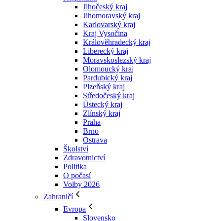
Jihočeský kraj
Jihomoravský kraj
Karlovarský kraj
Kraj Vysočina
Králověhradecký kraj
Liberecký kraj
Moravskoslezský kraj
Olomoucký kraj
Pardubický kraj
Plzeňský kraj
Středočeský kraj
Ústecký kraj
Zlínský kraj
Praha
Brno
Ostrava
Školství
Zdravotnictví
Politika
O počasí
Volby 2026
Zahraničí
Evropa
Slovensko