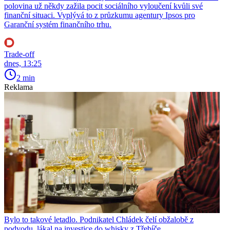
polovina už někdy zažila pocit sociálního vyloučení kvůli své
finanční situaci. Vyplývá to z průzkumu agentury Ipsos pro
Garanční systém finančního trhu.
Trade-off
dnes, 13:25
2 min
Reklama
Bylo to takové letadlo. Podnikatel Chládek čelí obžalobě z
podvodu, lákal na investice do whisky z Třebíče