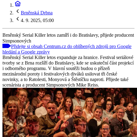
Brněnská Drbna
4. 9. 2025, 05:00
Brněnský Serial Killer letos zamíří i do Bratislavy, přijede producent
Simpsonových
Přidejte si obsah Centrum.cz do oblíbených zdrojů pro Google
hledání a Google zprávy
Brněnský Serial Killer letos expanduje za hranice. Festival seriálové
tvorby se z Brna rozšíří do Bratislavy, kde se uskuteční část projekcí
i odborného programu. V hlavní soutěži budou o přízeň
mezinárodní poroty i festivalových diváků usilovat tři české
novinky, a to Ratolesti, Monyová a Štěstíčku naproti. Přijede také
scenárista a producent Simpsonových Mike Reiss.