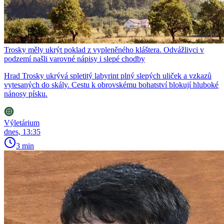
Trosky měly ukrýt poklad z vypleněného kláštera. Odvážlivci v
podzemí našli varovné nápisy i slepé chodby
Hrad Trosky ukrývá spletitý labyrint plný slepých uliček a vzkazů
vytesaných do skály. Cestu k obrovskému bohatství blokují hluboké
nánosy písku.
Výletárium
dnes, 13:35
3 min