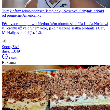
Tvrdý náraz wimbledonské šampionky Noskové. Schytala debakl
od průměrné Američanky
Pětadvacet dnů po wimbledonském triumfu skončila Linda Nosková
v Torontu už ve druhém kole, jako nasazená šestka prohrála s Caty
McNallyovou 6:7(5), 1:6.
SportyŽivě
dnes, 13:49
3 min
Reklama