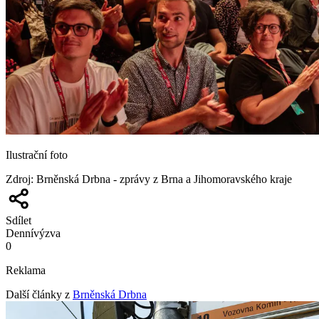
Ilustrační foto
Zdroj
:
Brněnská Drbna - zprávy z Brna a Jihomoravského kraje
Sdílet
Denní
výzva
0
Reklama
Další články z
Brněnská Drbna