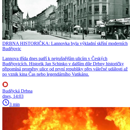
DRBNA HISTORIČKA: Lannovka byla výkladní skříní moderních
Budějovic
Lannova třída dnes patří k nejrušnějším ulicím v Českých
Budějovicích. Historik Jan Schinko v dalším díle Drbny historičky
připomíná proměny ulice od první republiky přes válečné události až
po vznik kina Čas nebo legendárního Vatikánu.
Budějcká Drbna
dnes, 14:03
3 min