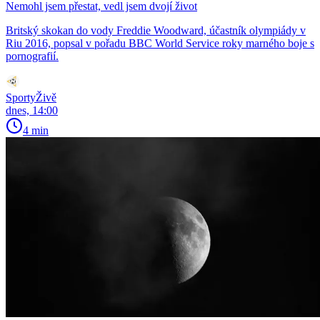
Nemohl jsem přestat, vedl jsem dvojí život
Britský skokan do vody Freddie Woodward, účastník olympiády v
Riu 2016, popsal v pořadu BBC World Service roky marného boje s
pornografií.
SportyŽivě
dnes, 14:00
4 min