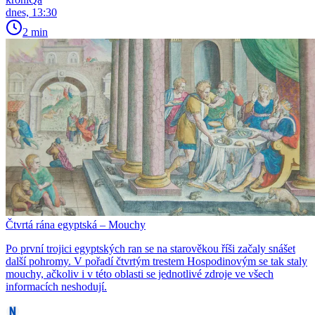
dnes, 13:30
2 min
Čtvrtá rána egyptská – Mouchy
Po první trojici egyptských ran se na starověkou říši začaly snášet
další pohromy. V pořadí čtvrtým trestem Hospodinovým se tak staly
mouchy, ačkoliv i v této oblasti se jednotlivé zdroje ve všech
informacích neshodují.