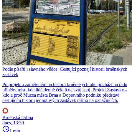
Podle písařů i slavného vědce. Cestující poznají historii brněnských
zastávek
Po projektu zaměřeném na historii brněnských ulic přichází na řadu
příběhy míst, kde lidé denně čekají na svůj spoj. Projekt Zastávky -
kdo a proč Muzea města Brna a Dopravního podniku představí
cestujícím historii jednotlivých zastávek přímo na označnících.
Brněnská Drbna
dnes, 13:30
1 min