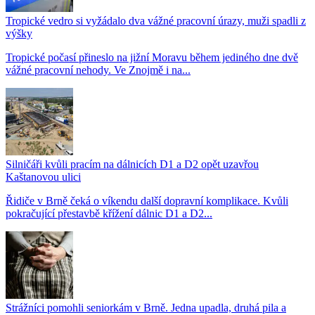
Tropické vedro si vyžádalo dva vážné pracovní úrazy, muži spadli z
výšky
Tropické počasí přineslo na jižní Moravu během jediného dne dvě
vážné pracovní nehody. Ve Znojmě i na...
Silničáři kvůli pracím na dálnicích D1 a D2 opět uzavřou
Kaštanovou ulici
Řidiče v Brně čeká o víkendu další dopravní komplikace. Kvůli
pokračující přestavbě křížení dálnic D1 a D2...
Strážníci pomohli seniorkám v Brně. Jedna upadla, druhá pila a