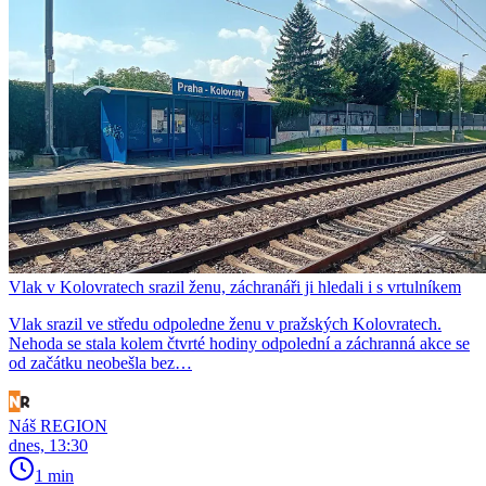
Vlak v Kolovratech srazil ženu, záchranáři ji hledali i s vrtulníkem
Vlak srazil ve středu odpoledne ženu v pražských Kolovratech.
Nehoda se stala kolem čtvrté hodiny odpolední a záchranná akce se
od začátku neobešla bez…
Náš REGION
dnes, 13:30
1 min