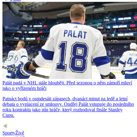
Palát padá v NHL stále hlouběji. Před sezonou o něm zámoří mluví
jako o vyřízeném hráči
Patnáct bodů v osmdesáti zápasech, dvanáct minut na ledě a letní
debata o vyplacení ze smlouvy. Ondřej Palát vstupuje do posledního
roku kontraktu jako stín hráče, který rozhodoval finále Stanley
Cupu.
SportyŽivě