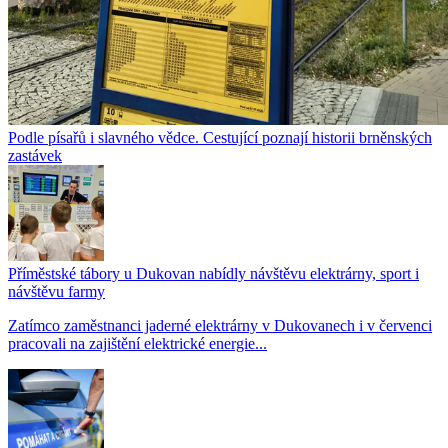
Podle písařů i slavného vědce. Cestující poznají historii brněnských
zastávek
Příměstské tábory u Dukovan nabídly návštěvu elektrárny, sport i
návštěvu farmy
Zatímco zaměstnanci jaderné elektrárny v Dukovanech i v červenci
pracovali na zajištění elektrické energie...