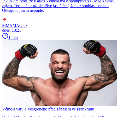
Jakub Jíra tvrdí, že Karlos Vémola má o spolupráci s G MMA velký
zájem. Terminátor už ale dříve jasně řekl, že bez souhlasu vedení
Oktagonu jinam nepůjde.
MMAMAG.cz
dnes, 13:21
1 min
Vémola varuje Vosgröneho před zápasem ve Frankfurtu