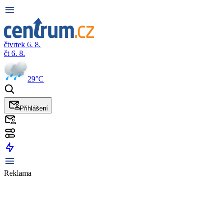
čtvrtek 6. 8.
čt 6. 8.
29°C
Přihlášení
Reklama