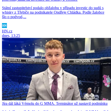
Státní zastupitelství podalo obžalobu v případu investic do sudů s
whisky z Třebíče na podnikatele Ondřeje Chládka. Podle žalobce
šlo o podvod,...
HN.cz
dnes, 13:25
Jíra dál láká Vémolu do G MMA. Terminátor už nastavil podmínku