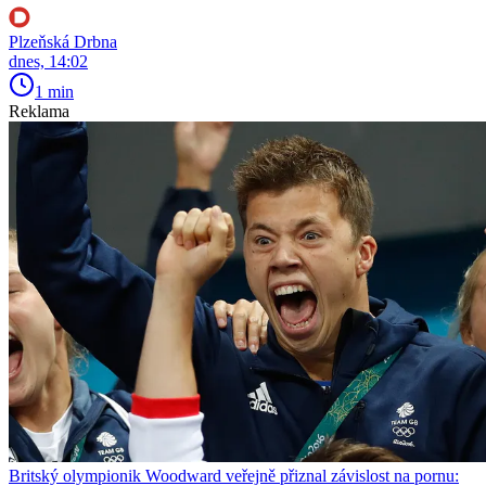
Plzeňská Drbna
dnes, 14:02
1 min
Reklama
Britský olympionik Woodward veřejně přiznal závislost na pornu: