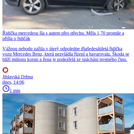
Řidička mercedesu šla s autem přes střechu. Měla 1,70 promile a
přišla o řidičák
Vážnou nehodu zažila v úterý odpoledne třiašedesátiletá řidička
vozu Mercedes Benz, která nezvládla řízení a havarovala. Škoda se
blíží milionu korun a žena je podezřelá ze spáchání trestného činu.
Jihlavská Drbna
dnes, 14:06
1 min