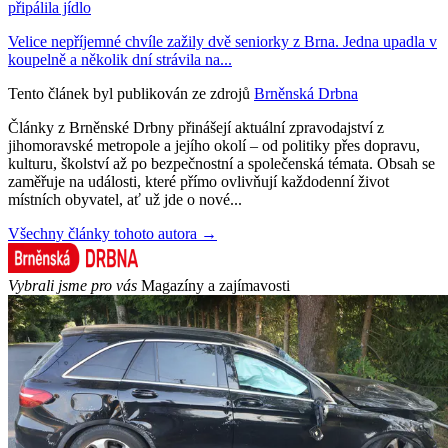
připálila jídlo
Velice nepříjemné chvíle zažily dvě seniorky z Brna. Jedna upadla v
koupelně a několik dní strávila na...
Tento článek byl publikován ze zdrojů
Brněnská Drbna
Články z Brněnské Drbny přinášejí aktuální zpravodajství z
jihomoravské metropole a jejího okolí – od politiky přes dopravu,
kulturu, školství až po bezpečnostní a společenská témata. Obsah se
zaměřuje na události, které přímo ovlivňují každodenní život
místních obyvatel, ať už jde o nové...
Všechny články tohoto autora →
Vybrali jsme pro vás
Magazíny a zajímavosti