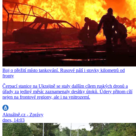
Boj o přežití místo tankování. Rusové pálí i stovky kilometrů od
fronty
Čerpací stanice na Ukrajině se staly dalším cílem ruských dronů a
úřady za jediný měsíc zaznamenaly desítky útoků. Údery přitom cílí
nejen na frontové regiony, ale i na vnitrozemí.
Aktuálně.cz - Zprávy
dnes, 14:03