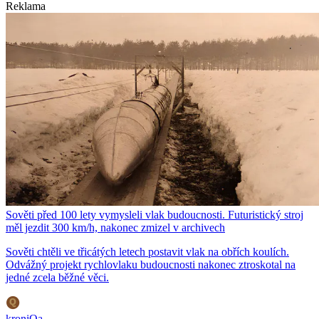
Reklama
Sověti před 100 lety vymysleli vlak budoucnosti. Futuristický stroj
měl jezdit 300 km/h, nakonec zmizel v archivech
Sověti chtěli ve třicátých letech postavit vlak na obřích koulích.
Odvážný projekt rychlovlaku budoucnosti nakonec ztroskotal na
jedné zcela běžné věci.
kroniQa