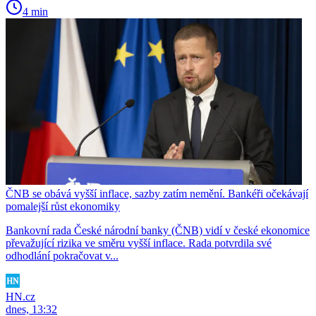
4 min
ČNB se obává vyšší inflace, sazby zatím nemění. Bankéři očekávají
pomalejší růst ekonomiky
Bankovní rada České národní banky (ČNB) vidí v české ekonomice
převažující rizika ve směru vyšší inflace. Rada potvrdila své
odhodlání pokračovat v...
HN.cz
dnes, 13:32