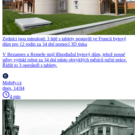
Zedníci jsou minulostí: 3 lidé s tablety postavili ve Francii bytový
dům pro 12 rodin za 34 dní pomocí 3D tisku
V Bezannes u Remeše stojí třípodlažní bytový dům, jehož nosné
stěny vytiskl robot za 34 dní místo obvyklých měsíců ruční práce.
Řídili to 3 operátoři s tablety.
Mobify.cz
dnes, 14:04
4 min