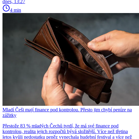
dnes, 13:27
4 min
Mladí Češi mají finance pod kontrolou. Přesto jim chybí peníze na
zážitky
Přestože 83 % mladých Čechů tvrdí, že má své finance pod
kontrolou, realita jejich rozpočtů bývá složitější. Více než třetina
letos kvůli nedostatku peněz vynechala hudební festival a více než