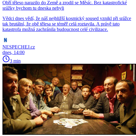
Obří těleso narazilo do Země a zrodil se Měsíc. Bez katastrofické
srážky bychom tu dneska nebyli
Vědci dnes vědí, že náš nejbližší kosmický soused vznikl při srážce
tak brutální, že obě tělesa se téměř celá roztavila. A právě tato
katastrofa možná zachránila budoucnost celé civilizace.
NESPECHEJ.cz
dnes, 14:00
3 min