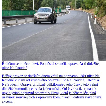
Řidičům se o něco uleví. Po měsíci skončila oprava části důležité
ulice Na Roudné
Běžný provoz se dnešním dnem vrátil na opravenou část ulice Na
Roudné v Plzni od kruhového objezdu ulic Na Roudné, Jateční a
Na Sudech. Oprava přibližně půlkilometrového úseku této velmi
důležité komunikace trvala jeden měsíc. Od čtvrtka 6. srpna tak
ubylo jedno dopravní omezení v Plzni, která je během léta plná
uzavírek souvisejících s opravami komunikací i dalšími stavebními
akcemi.