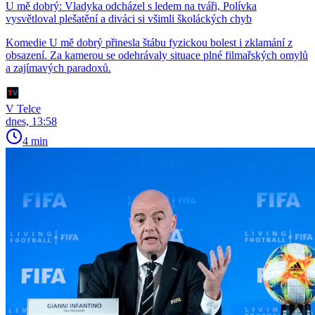
U mě dobrý: Vladyka odcházel s ledem na tváři, Polívka
vysvětloval plešatění a diváci si všimli školáckých chyb
Komedie U mě dobrý přinesla štábu fyzickou bolest i zklamání z
obsazení. Za kamerou se odehrávaly situace plné filmařských omylů
a zajímavých paradoxů.
V Telce
dnes, 13:58
4 min