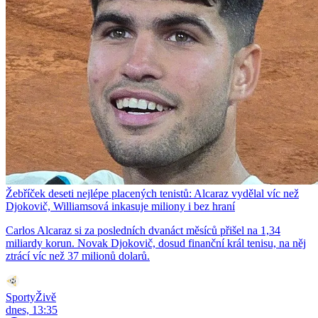
Žebříček deseti nejlépe placených tenistů: Alcaraz vydělal víc než
Djokovič, Williamsová inkasuje miliony i bez hraní
Carlos Alcaraz si za posledních dvanáct měsíců přišel na 1,34
miliardy korun. Novak Djokovič, dosud finanční král tenisu, na něj
ztrácí víc než 37 milionů dolarů.
SportyŽivě
dnes, 13:35