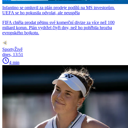
Infantino se omluvil za plán prodeje podílů na MS investorům.
UEFA se ho pokusila odvolat, ale neuspěla
FIFA chtěla prodat pětinu své komerční divize za více než 100
miliard korun. Plán vydržel čtyři dny, než ho pohřbila hrozba
evropského bojkotu.
SportyŽivě
dnes, 13:51
4 min