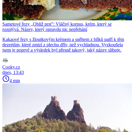
Sametové řezy „Obliž prst”: Vláčný korpus, krém, který se
rozplývá. Název, který opravdu nic nepřehání
Kakaové řezy s žloutkovým krémem a sněhem z bílků patří k těm
dezertům, které zmizí z plechu dřív, než vychladnou. Vyzkoušela
jsem je poprvé a výsledek byl přesně takový, jaký název slibuje.
Cooky.cz
dnes, 13:43
4 min