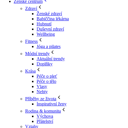
Ženské centrum
Zdraví
Ženské zdraví
Babiččina lékárna
Hubnutí
Duševní zdraví
Wellbeing
Fitness
Jóga a pilates
Módní trendy
Aktuální trendy
Doplňky
Krása
Péče o pleť
Péče o tělo
Vlasy
Nehty
Příběhy ze života
Inspirativní ženy
Rodina & komunita
Výchova
Přátelství
Vztahy