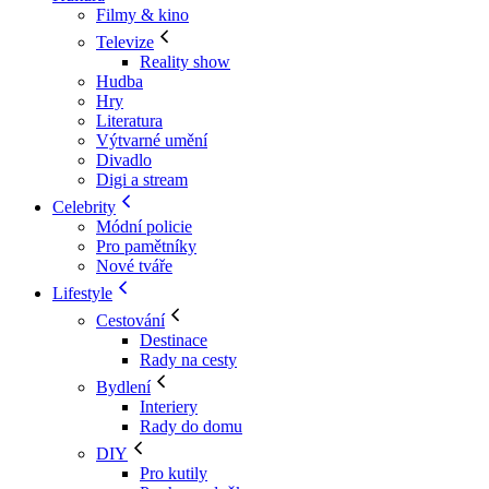
Filmy & kino
Televize
Reality show
Hudba
Hry
Literatura
Výtvarné umění
Divadlo
Digi a stream
Celebrity
Módní policie
Pro pamětníky
Nové tváře
Lifestyle
Cestování
Destinace
Rady na cesty
Bydlení
Interiery
Rady do domu
DIY
Pro kutily