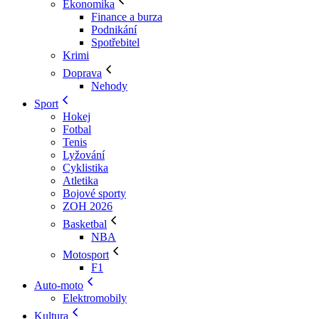
Ekonomika
Finance a burza
Podnikání
Spotřebitel
Krimi
Doprava
Nehody
Sport
Hokej
Fotbal
Tenis
Lyžování
Cyklistika
Atletika
Bojové sporty
ZOH 2026
Basketbal
NBA
Motosport
F1
Auto-moto
Elektromobily
Kultura