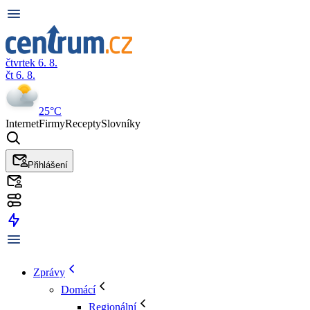
čtvrtek 6. 8.
čt 6. 8.
25°C
Internet
Firmy
Recepty
Slovníky
Přihlášení
Zprávy
Domácí
Regionální