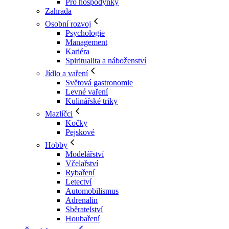
Pro hospodyňky
Zahrada
Osobní rozvoj
Psychologie
Management
Kariéra
Spiritualita a náboženství
Jídlo a vaření
Světová gastronomie
Levné vaření
Kulinářské triky
Mazlíčci
Kočky
Pejskové
Hobby
Modelářství
Včelařství
Rybaření
Letectví
Automobilismus
Adrenalin
Sběratelství
Houbaření