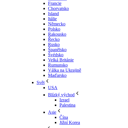
Francie
Chorvatsko
Island
Itálie
Německo
Polsko
Rakousko
Řecko
Rusko
Španělsko
Švédsko
Velká Británie
Rumunsko
Válka na Ukrajině
Maďarsko
Svět
USA
Blízký východ
Izrael
Palestina
Asie
Čína
Jižní Korea