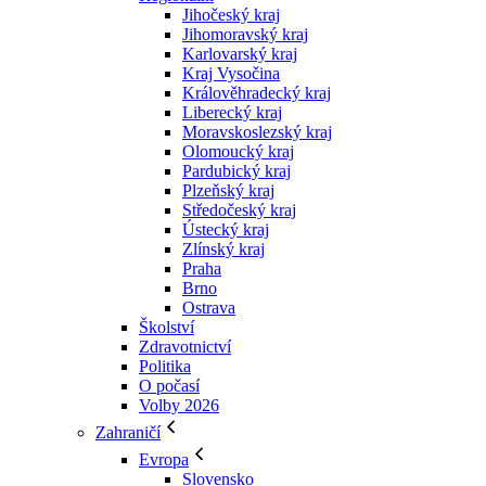
Jihočeský kraj
Jihomoravský kraj
Karlovarský kraj
Kraj Vysočina
Králověhradecký kraj
Liberecký kraj
Moravskoslezský kraj
Olomoucký kraj
Pardubický kraj
Plzeňský kraj
Středočeský kraj
Ústecký kraj
Zlínský kraj
Praha
Brno
Ostrava
Školství
Zdravotnictví
Politika
O počasí
Volby 2026
Zahraničí
Evropa
Slovensko