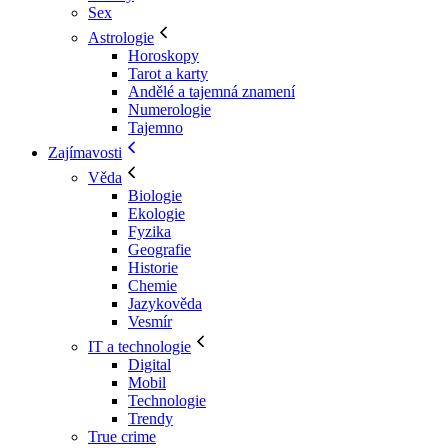
Sex
Astrologie
Horoskopy
Tarot a karty
Andělé a tajemná znamení
Numerologie
Tajemno
Zajímavosti
Věda
Biologie
Ekologie
Fyzika
Geografie
Historie
Chemie
Jazykověda
Vesmír
IT a technologie
Digital
Mobil
Technologie
Trendy
True crime