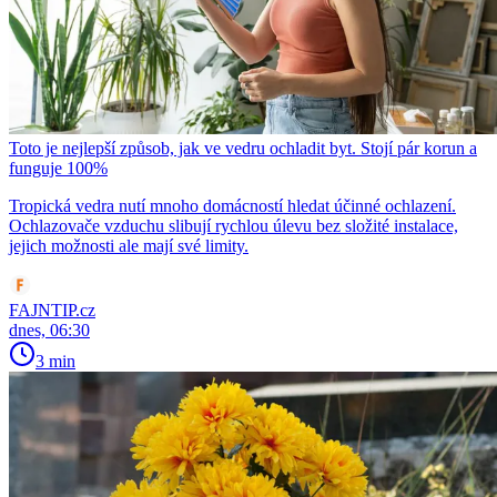
Toto je nejlepší způsob, jak ve vedru ochladit byt. Stojí pár korun a
funguje 100%
Tropická vedra nutí mnoho domácností hledat účinné ochlazení.
Ochlazovače vzduchu slibují rychlou úlevu bez složité instalace,
jejich možnosti ale mají své limity.
FAJNTIP.cz
dnes, 06:30
3 min