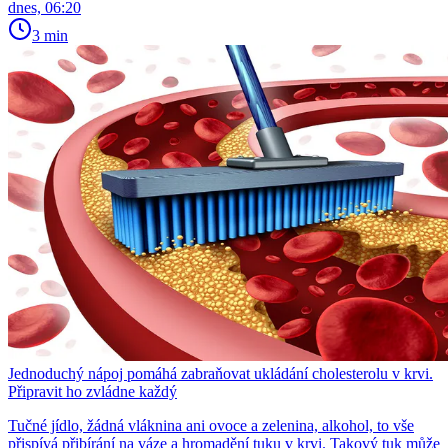
dnes, 06:20
3 min
Jednoduchý nápoj pomáhá zabraňovat ukládání cholesterolu v krvi.
Připravit ho zvládne každý
Tučné jídlo, žádná vláknina ani ovoce a zelenina, alkohol, to vše
přispívá přibírání na váze a hromadění tuku v krvi. Takový tuk může