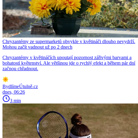
Chryzantémy ze supermarketů obvykle v květináči dlouho nevydrží.
Mohou začít vadnout už po 2 dnech
Chryzantémy v květináčích upoutají pozornost zářivými barvami a
bohatostí květenství. Ale většinou jde o rychlý efekt a během pár dní
začnou chřadnout.
BydlímeÚtulně.cz
dnes, 06:26
3 min