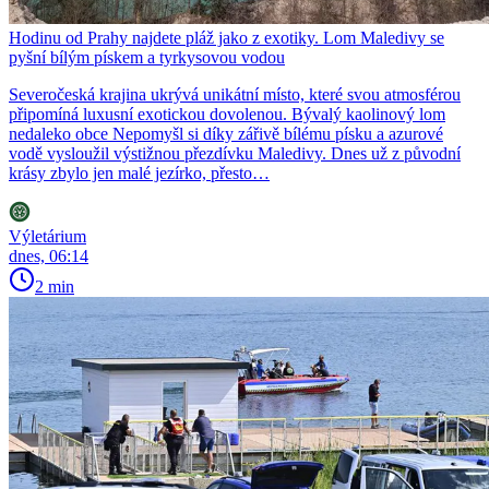
Hodinu od Prahy najdete pláž jako z exotiky. Lom Maledivy se
pyšní bílým pískem a tyrkysovou vodou
Severočeská krajina ukrývá unikátní místo, které svou atmosférou
připomíná luxusní exotickou dovolenou. Bývalý kaolinový lom
nedaleko obce Nepomyšl si díky zářivě bílému písku a azurové
vodě vysloužil výstižnou přezdívku Maledivy. Dnes už z původní
krásy zbylo jen malé jezírko, přesto…
Výletárium
dnes, 06:14
2 min