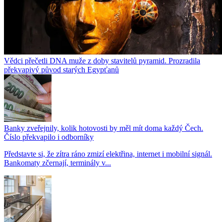
Vědci přečetli DNA muže z doby stavitelů pyramid. Prozradila
překvapivý původ starých Egypťanů
Banky zveřejnily, kolik hotovosti by měl mít doma každý Čech.
Číslo překvapilo i odborníky
Představte si, že zítra ráno zmizí elektřina, internet i mobilní signál.
Bankomaty zčernají, terminály v...