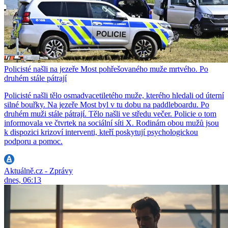
Policisté našli na jezeře Most pohřešovaného muže mrtvého. Po
druhém stále pátrají
Policisté našli tělo osmadvacetiletého muže, kterého hledali od úterní
silné bouřky. Na jezeře Most byl v tu dobu na paddleboardu. Po
druhém muži stále pátrají. Tělo našli ve středu večer. Policie o tom
informovala ve čtvrtek na sociální síti X. Rodinám obou mužů jsou
k dispozici krizoví interventi, kteří poskytují psychologickou
podporu a pomoc.
Aktuálně.cz - Zprávy
dnes, 06:13