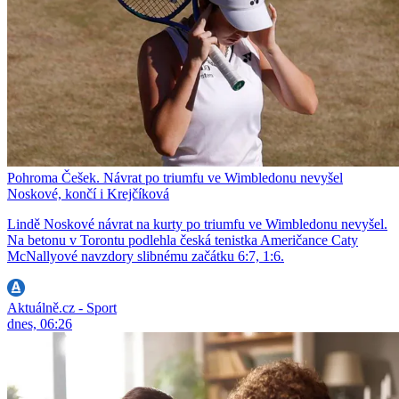
Pohroma Češek. Návrat po triumfu ve Wimbledonu nevyšel
Noskové, končí i Krejčíková
Lindě Noskové návrat na kurty po triumfu ve Wimbledonu nevyšel.
Na betonu v Torontu podlehla česká tenistka Američance Caty
McNallyové navzdory slibnému začátku 6:7, 1:6.
Aktuálně.cz - Sport
dnes, 06:26