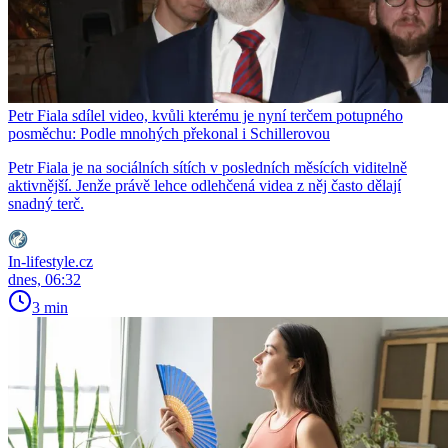
Petr Fiala sdílel video, kvůli kterému je nyní terčem potupného
posměchu: Podle mnohých překonal i Schillerovou
Petr Fiala je na sociálních sítích v posledních měsících viditelně
aktivnější. Jenže právě lehce odlehčená videa z něj často dělají
snadný terč.
In-lifestyle.cz
dnes, 06:32
3 min