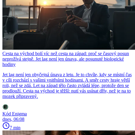
Cesta na východ bolí víc než cesta na západ: proč se časový posun
neprožívá stejně. Jet lag není jen únava, ale posunuté biologické
hodiny
Jet lag není jen obyčejná únava z letu. Je to chvíle, kdy se místní čas
v cíli rozchází s vašimi vnitřními hodinami. A směr cesty hraje větší
roli, než se zdá. Let na západ tělo často zvládá lépe, protože den se
prodlouží. Cesta na východ je těžší: nutí vás usínat dřív, než je na to
mozek připravený.
Kód Enigma
dnes, 06:08
7 min