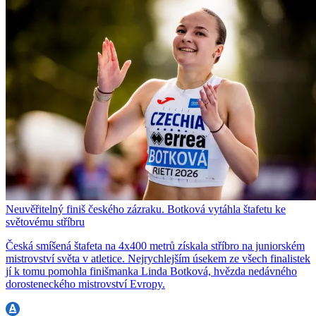
Neuvěřitelný finiš českého zázraku. Botková vytáhla štafetu ke
světovému stříbru
Česká smíšená štafeta na 4x400 metrů získala stříbro na juniorském
mistrovství světa v atletice. Nejrychlejším úsekem ze všech finalistek
jí k tomu pomohla finišmanka Linda Botková, hvězda nedávného
dorosteneckého mistrovství Evropy.