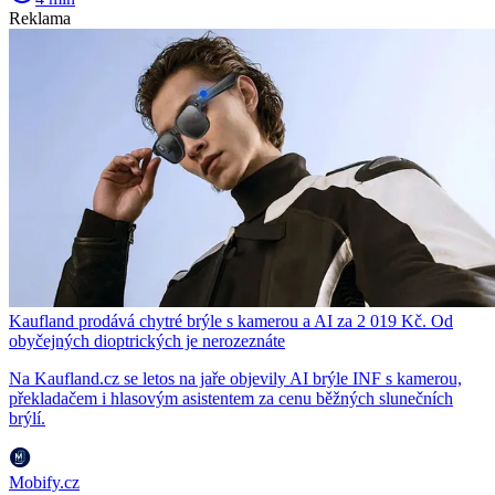
Reklama
Kaufland prodává chytré brýle s kamerou a AI za 2 019 Kč. Od
obyčejných dioptrických je nerozeznáte
Na Kaufland.cz se letos na jaře objevily AI brýle INF s kamerou,
překladačem i hlasovým asistentem za cenu běžných slunečních
brýlí.
Mobify.cz