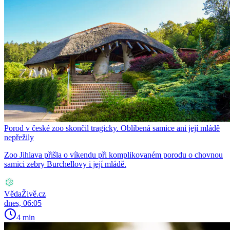
Porod v české zoo skončil tragicky. Oblíbená samice ani její mládě
nepřežily
Zoo Jihlava přišla o víkendu při komplikovaném porodu o chovnou
samici zebry Burchellovy i její mládě.
VědaŽivě.cz
dnes, 06:05
4 min