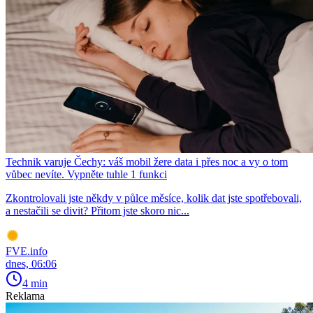
Technik varuje Čechy: váš mobil žere data i přes noc a vy o tom
vůbec nevíte. Vypněte tuhle 1 funkci
Zkontrolovali jste někdy v půlce měsíce, kolik dat jste spotřebovali,
a nestačili se divit? Přitom jste skoro nic...
FVE.info
dnes, 06:06
4 min
Reklama