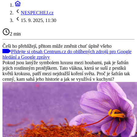
NESPECHEJ.cz
15. 9. 2025, 11:30
2 min
Češi ho přehlížejí, přitom může změnit chuť úplně všeho
Přidejte si obsah Centrum.cz do oblíbených zdrojů pro Google
hledání a Google zprávy
Pokud jsou lanýže symbolem luxusu mezi houbami, pak je šafrán
jejich rostlinným protějškem. Tato vlákna, která se suší z pestíků
květů krokusu, patří mezi nejdražší koření světa. Proč je šafrán tak
cenný, kam sahá jeho historie a jak se využívá v kuchyni?