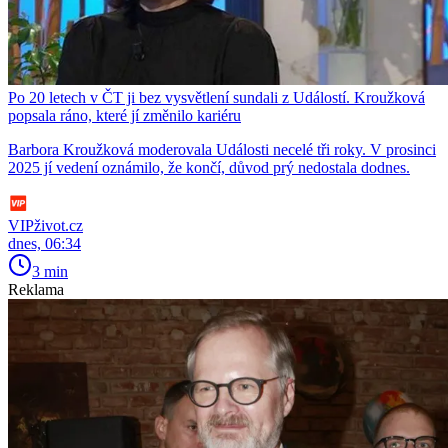
Po 20 letech v ČT ji bez vysvětlení sundali z Událostí. Kroužková
popsala ráno, které jí změnilo kariéru
Barbora Kroužková moderovala Události necelé tři roky. V prosinci
2025 jí vedení oznámilo, že končí, důvod prý nedostala dodnes.
VIPživot.cz
dnes, 06:34
3 min
Reklama