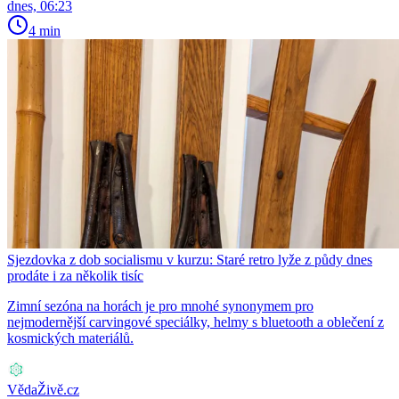
dnes, 06:23
4 min
Sjezdovka z dob socialismu v kurzu: Staré retro lyže z půdy dnes
prodáte i za několik tisíc
Zimní sezóna na horách je pro mnohé synonymem pro
nejmodernější carvingové speciálky, helmy s bluetooth a oblečení z
kosmických materiálů.
VědaŽivě.cz