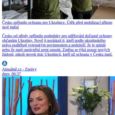
Česko zpřísnilo ochranu pro Ukrajince. Útěk před mobilizací přitom
stojí jmění
Česko od středy zpřísnilo podmínky pro udělování dočasné ochrany
občanům Ukrajiny. Nově ji nezískají ti, kteří podle ukrajinského
práva podléhají vojenským povinnostem a nedoloží, že je splnili
nebo že mají oprávnění zemi opustit. Změna se týká pouze nových
žádostí, nikoli stovek tisíc Ukrajinců, kteří už ochranu v Česku mají.
Aktuálně.cz - Zprávy
dnes, 06:37