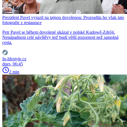
Prezident Pavel vyrazil na tajnou dovolenou: Prozradila ho však tato
fotografie z restaurace
Petr Pavel se během dovolené ukázal v polské Kudowě-Zdróji.
Nenápadnost celé návštěvy teď budí větší pozornost než samotná
cesta.
In-lifestyle.cz
dnes, 06:45
2 min