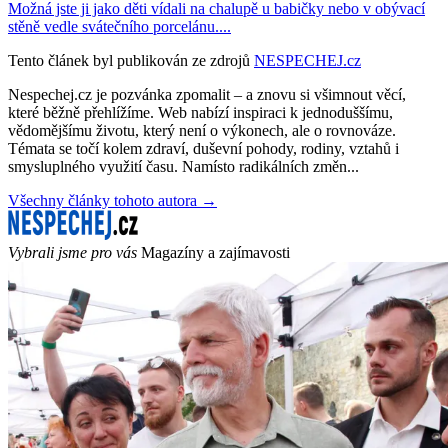
Možná jste ji jako děti vídali na chalupě u babičky nebo v obývací
stěně vedle svátečního porcelánu....
Tento článek byl publikován ze zdrojů
NESPECHEJ.cz
Nespechej.cz je pozvánka zpomalit – a znovu si všimnout věcí,
které běžně přehlížíme. Web nabízí inspiraci k jednoduššímu,
vědomějšímu životu, který není o výkonech, ale o rovnováze.
Témata se točí kolem zdraví, duševní pohody, rodiny, vztahů i
smysluplného využití času. Namísto radikálních změn...
Všechny články tohoto autora →
Vybrali jsme pro vás
Magazíny a zajímavosti