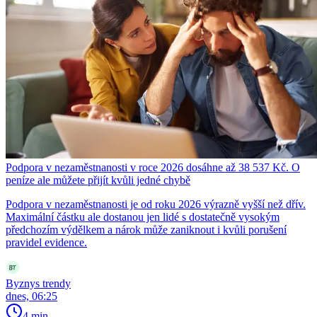
Podpora v nezaměstnanosti v roce 2026 dosáhne až 38 537 Kč. O
peníze ale můžete přijít kvůli jedné chybě
Podpora v nezaměstnanosti je od roku 2026 výrazně vyšší než dřív.
Maximální částku ale dostanou jen lidé s dostatečně vysokým
předchozím výdělkem a nárok může zaniknout i kvůli porušení
pravidel evidence.
Byznys trendy
dnes, 06:25
4 min