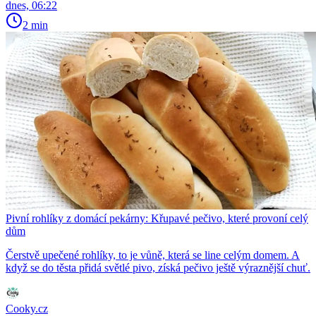
dnes, 06:22
2 min
Pivní rohlíky z domácí pekárny: Křupavé pečivo, které provoní celý
dům
Čerstvě upečené rohlíky, to je vůně, která se line celým domem. A
když se do těsta přidá světlé pivo, získá pečivo ještě výraznější chuť.
Cooky.cz