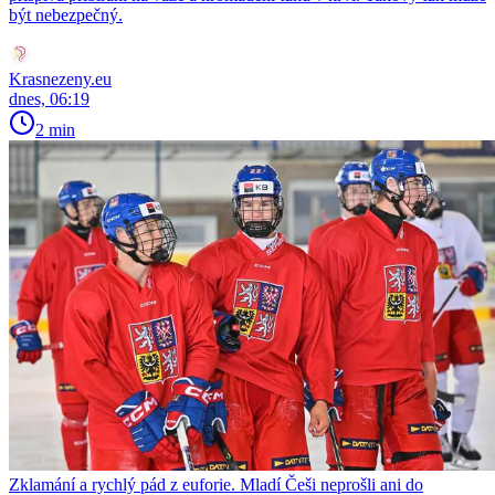
být nebezpečný.
Krasnezeny.eu
dnes, 06:19
2 min
Zklamání a rychlý pád z euforie. Mladí Češi neprošli ani do