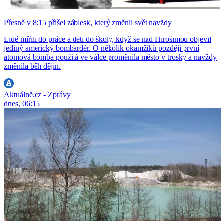
Přesně v 8:15 přišel záblesk, který změnil svět navždy
Lidé mířili do práce a děti do školy, když se nad Hirošimou objevil
jediný americký bombardér. O několik okamžiků později první
atomová bomba použitá ve válce proměnila město v trosky a navždy
změnila běh dějin.
Aktuálně.cz - Zprávy
dnes, 06:15