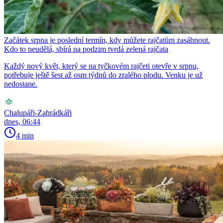
Začátek srpna je poslední termín, kdy můžete rajčatům zasáhnout.
Kdo to neudělá, sbírá na podzim tvrdá zelená rajčata
Každý nový květ, který se na tyčkovém rajčeti otevře v srpnu,
potřebuje ještě šest až osm týdnů do zralého plodu. Venku je už
nedostane.
Chalupáři-Zahrádkáři
dnes, 06:44
4 min