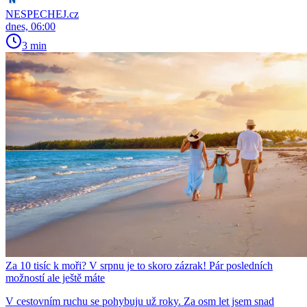
NESPECHEJ.cz
dnes, 06:00
3 min
Za 10 tisíc k moři? V srpnu je to skoro zázrak! Pár posledních
možností ale ještě máte
V cestovním ruchu se pohybuju už roky. Za osm let jsem snad