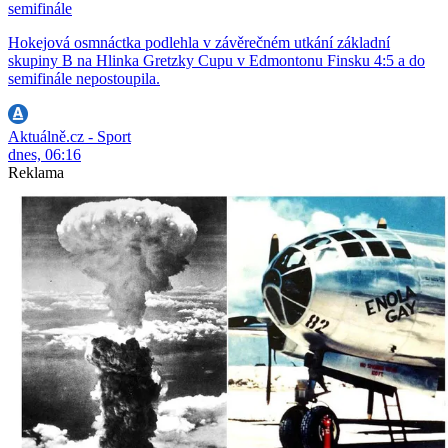
semifinále
Hokejová osmnáctka podlehla v závěrečném utkání základní
skupiny B na Hlinka Gretzky Cupu v Edmontonu Finsku 4:5 a do
semifinále nepostoupila.
Aktuálně.cz - Sport
dnes, 06:16
Reklama