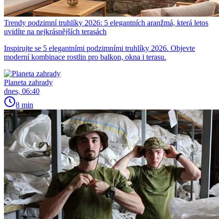
Trendy podzimní truhlíky 2026: 5 elegantních aranžmá, která letos
uvidíte na nejkrásnějších terasách
Inspirujte se 5 elegantními podzimními truhlíky 2026. Objevte
moderní kombinace rostlin pro balkon, okna i terasu.
Planeta zahrady
dnes, 06:40
8 min