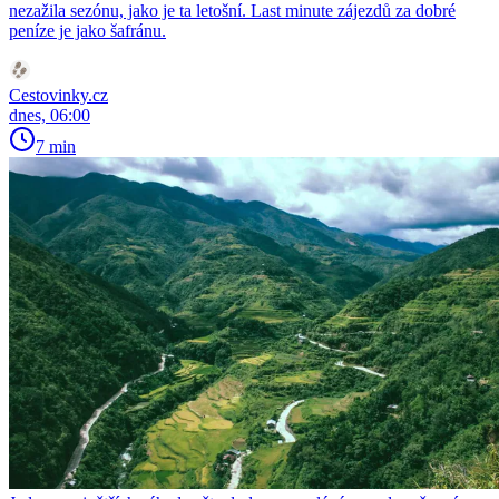
nezažila sezónu, jako je ta letošní. Last minute zájezdů za dobré
peníze je jako šafránu.
Cestovinky.cz
dnes, 06:00
7 min