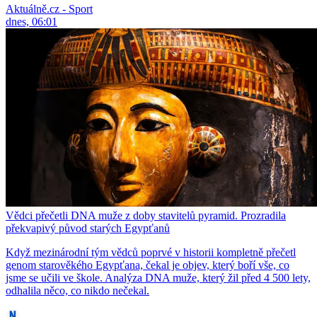
Aktuálně.cz - Sport
dnes, 06:01
Vědci přečetli DNA muže z doby stavitelů pyramid. Prozradila
překvapivý původ starých Egypťanů
Když mezinárodní tým vědců poprvé v historii kompletně přečetl
genom starověkého Egypťana, čekal je objev, který boří vše, co
jsme se učili ve škole. Analýza DNA muže, který žil před 4 500 lety,
odhalila něco, co nikdo nečekal.