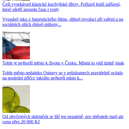
Češi vysekávají klasické kuchyňské dřezy. Pořizují lepší zařízení,
které ušetří spoustu času i vody
Vypadají jako z futuristického filmu, slibují revoluci při vaření a na
sociálních sítích sbírají miliony...
Tohle je nejhorší město k životu v Česku. Místní to vidí úplně jinak
Tohle město nedaleko Ostravy se v průzkumech pravidelně ocitalo
na poslední příčce jakožto nejhorší místo k...
Od obyčejných skleniček se liší jen nepatrně, pro sběratele mají ale
cenu přes 20 000 Kč