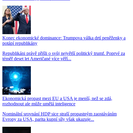
Konec ekonomické dominance: Trumpova válka drtí peněženky a
potápí republikány
Republikáni právě přišli o svůj největší politický trumf. Poprvé za
téměř deset let Američané více věří...
Ekonomická propast mezi EU a USA je menší, než se zdá,
rozhodnout ale může umělá inteligence
Nominální srovnání HDP sice straší propastným zaostáváním
Evropy za USA, parita kupní síly však ukazuje...