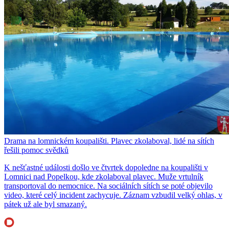
Drama na lomnickém koupališti. Plavec zkolaboval, lidé na sítích
řešili pomoc svědků
K nešťastné události došlo ve čtvrtek dopoledne na koupališti v
Lomnici nad Popelkou, kde zkolaboval plavec. Muže vrtulník
transportoval do nemocnice. Na sociálních sítích se poté objevilo
video, které celý incident zachycuje. Záznam vzbudil velký ohlas, v
pátek už ale byl smazaný.