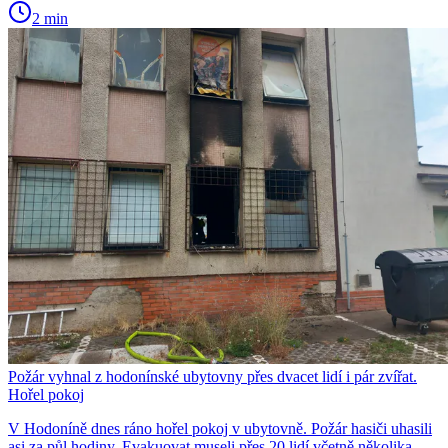
2 min
Požár vyhnal z hodonínské ubytovny přes dvacet lidí i pár zvířat.
Hořel pokoj
V Hodoníně dnes ráno hořel pokoj v ubytovně. Požár hasiči uhasili
asi za půl hodiny. Evakuovat museli přes 20 lidí včetně několika