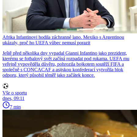
Afrika Infantinovi hodila záchranné lano. Mexiko s Argentinou
ukázaly, proč ho UEFA vůbec nemusí porazit
Ještě před několika dny vypadal Gianni Infantino jako prezident,
kterému se fotbalový svět začíná rozpadat pod rukama. UEFA mu
veřejně vypověděla důvěru, pohrozila bojkotem soutěží FIFA a
společně s CONCACAF a asijskou konfederací vytvořila blok
odporu, který působil téměř jako začátek konce.
Vše o sportu
dnes, 09:11
7 min