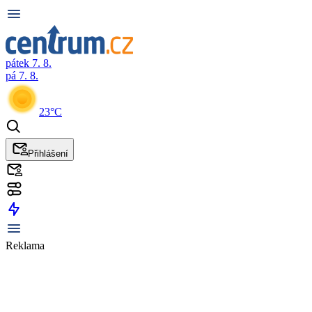
pátek 7. 8.
pá 7. 8.
23°C
Přihlášení
Reklama