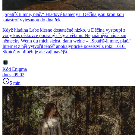
„Spatříš-li mne, plač.“ Hladové kameny u Děčína jsou kronikou
katastrof vytesanou do dna řek
Když hladina Labe klesne dostatečně nízko, u Děčína vystoupí z
vody kus pískovce popsaný čísly a větami. Nejznámější nápis zní
německy Wenn du mich siehst, dann weine – „Spatříš-li mne, plač.“
Internet z něj vytvořil téměř apokalyptické poselství z roku 1616.
Skutečný příběh je ale zajímavější.
Kód Enigma
dnes, 09:02
5 min