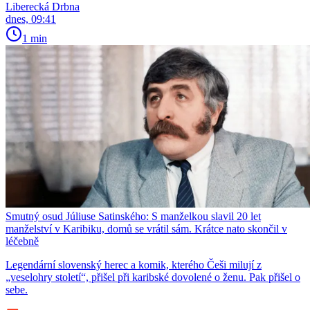
Liberecká Drbna
dnes, 09:41
1 min
Smutný osud Júliuse Satinského: S manželkou slavil 20 let
manželství v Karibiku, domů se vrátil sám. Krátce nato skončil v
léčebně
Legendární slovenský herec a komik, kterého Češi milují z
„veselohry století“, přišel při karibské dovolené o ženu. Pak přišel o
sebe.