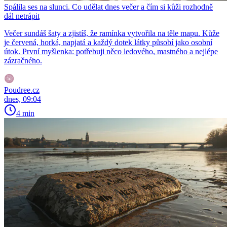
Spálila ses na slunci. Co udělat dnes večer a čím si kůži rozhodně
dál netrápit
Večer sundáš šaty a zjistíš, že ramínka vytvořila na těle mapu. Kůže
je červená, horká, napjatá a každý dotek látky působí jako osobní
útok. První myšlenka: potřebuji něco ledového, mastného a nejlépe
zázračného.
Poudree.cz
dnes, 09:04
4 min