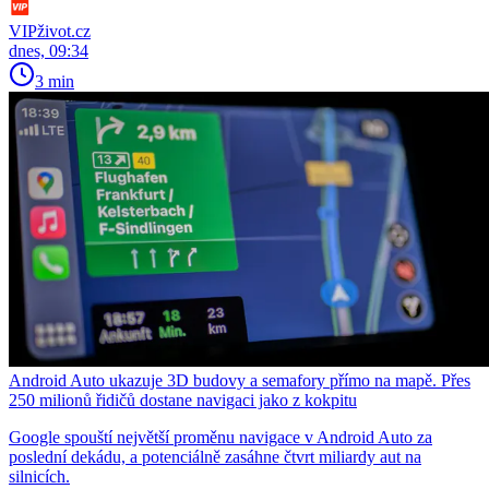
VIPživot.cz
dnes, 09:34
3 min
Android Auto ukazuje 3D budovy a semafory přímo na mapě. Přes
250 milionů řidičů dostane navigaci jako z kokpitu
Google spouští největší proměnu navigace v Android Auto za
poslední dekádu, a potenciálně zasáhne čtvrt miliardy aut na
silnicích.