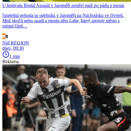
U festivalu Brutal Assault v Jaroměři zemřel muž po pádu z mostu
Smrtelná nehoda se odehrála v Jaroměři na Náchodsku ve čtvrtek.
Muž skočil nebo spadl z mostu přes Labe, který spojuje město s
místní částí…
Náš REGION
dnes, 09:30
1 min
Reklama