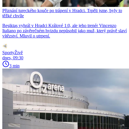
Přiznání tureckého kouče po trápení v Hradci. Trpěli jsme, byly to
těžké chvíle
Beşiktaş vyhrál v Hradci Králové 1:0, ale jeho trenér Vincenzo
Italiano po závěrečném hvizdu nepůsobil jako muž, který právě slaví
vítězství. Mluvil o utrpení.
SportyŽivě
dnes, 09:30
3 min