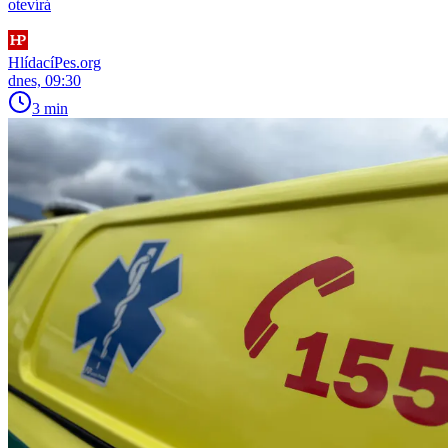
otevírá
HlídacíPes.org
dnes, 09:30
3 min