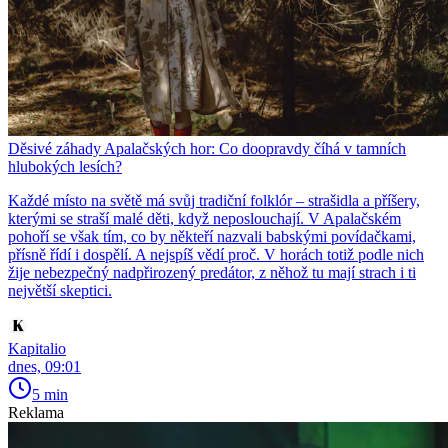
Děsivé záhady Apalačských hor: Co doopravdy číhá v tamních
hlubokých lesích?
Každé místo na světě má svůj tradiční folklór – strašidla a příšery,
kterými se straší malé děti, když neposlouchají. V Apalačském
pohoří se však tím, co by někteří nazvali babskými povídačkami,
přísně řídí i dospělí. A nejspíš vědí proč. V horách totiž podle nich
žije nebezpečný nadpřirozený predátor, z něhož tu mají strach i ti
největší skeptici.
Kapitalio
dnes, 09:01
5 min
Reklama