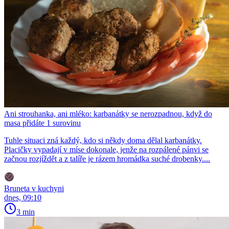
Ani strouhanka, ani mléko: karbanátky se nerozpadnou, když do
masa přidáte 1 surovinu
Tuhle situaci zná každý, kdo si někdy doma dělal karbanátky.
Placičky vypadají v míse dokonale, jenže na rozpálené pánvi se
začnou rozjíždět a z talíře je rázem hromádka suché drobenky....
Bruneta v kuchyni
dnes, 09:10
3 min