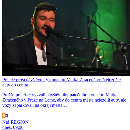
Policie prosí návštěvníky koncertu Marka Ztraceného: Nejezděte
auty do centra
Pražští policisté vyzvali návštěvníky pátečního koncertu Marka
Ztraceného v Praze na Letné, aby do centra města nejezdili auty, ale
vozy zaparkovali na okraji města…
Náš REGION
dnes, 09:00