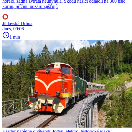
hořelo, žádná zvířata neuhynula. Škodu hasiči odhadli na 300 tisíc
korun, příčinu požáru zjišťují.
Jihlavská Drbna
dnes, 09:06
1 min
Hradec nabídne o víkendu fotbal, elektro, historické vlaky i