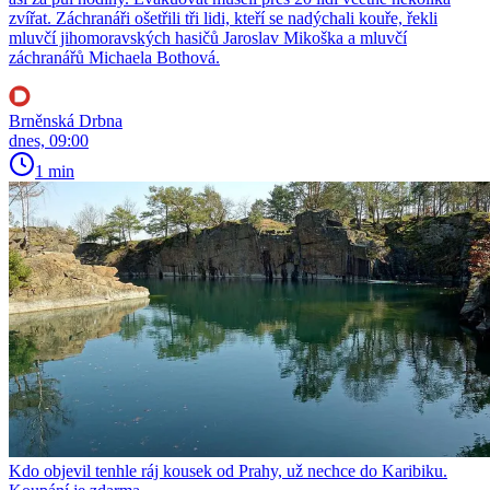
zvířat. Záchranáři ošetřili tři lidi, kteří se nadýchali kouře, řekli
mluvčí jihomoravských hasičů Jaroslav Mikoška a mluvčí
záchranářů Michaela Bothová.
Brněnská Drbna
dnes, 09:00
1 min
Kdo objevil tenhle ráj kousek od Prahy, už nechce do Karibiku.