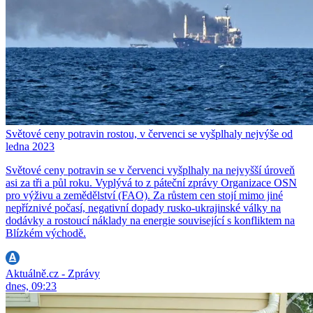
Světové ceny potravin rostou, v červenci se vyšplhaly nejvýše od
ledna 2023
Světové ceny potravin se v červenci vyšplhaly na nejvyšší úroveň
asi za tři a půl roku. Vyplývá to z páteční zprávy Organizace OSN
pro výživu a zemědělství (FAO). Za růstem cen stojí mimo jiné
nepříznivé počasí, negativní dopady rusko-ukrajinské války na
dodávky a rostoucí náklady na energie související s konfliktem na
Blízkém východě.
Aktuálně.cz - Zprávy
dnes, 09:23