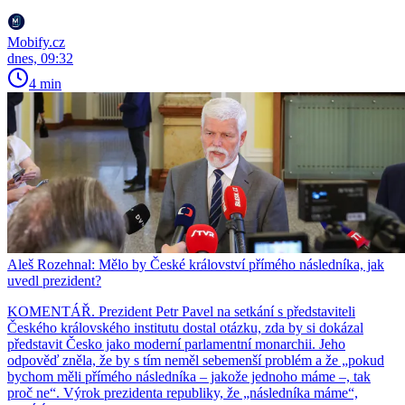
Mobify.cz
dnes, 09:32
4 min
Aleš Rozehnal: Mělo by České království přímého následníka, jak
uvedl prezident?
KOMENTÁŘ. Prezident Petr Pavel na setkání s představiteli
Českého královského institutu dostal otázku, zda by si dokázal
představit Česko jako moderní parlamentní monarchii. Jeho
odpověď zněla, že by s tím neměl sebemenší problém a že „pokud
bychom měli přímého následníka – jakože jednoho máme –, tak
proč ne“. Výrok prezidenta republiky, že „následníka máme“,