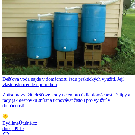
Dešťová voda najde v domácnosti řadu praktických využití. Její
vlastnosti oceníte i při úklidu
Způsoby využití dešťové vody nejen pro úklid domácnosti. 3 tipy a
rady jak dešťovku sbírat a uchovávat čistou pro využití v
domácnosti.
BydlímeÚtulně.cz
dnes, 09:17