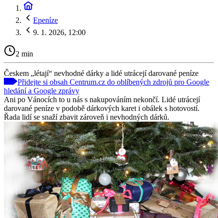
Epeníze
9. 1. 2026, 12:00
2 min
Českem „létají“ nevhodné dárky a lidé utrácejí darované peníze
Přidejte si obsah Centrum.cz do oblíbených zdrojů pro Google
hledání a Google zprávy
Ani po Vánocích to u nás s nakupováním nekončí. Lidé utrácejí
darované peníze v podobě dárkových karet i obálek s hotovostí.
Řada lidí se snaží zbavit zároveň i nevhodných dárků.