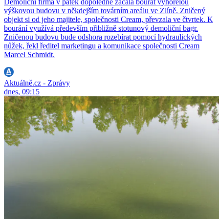
Demoliční firma v pátek dopoledne začala bourat vyhořelou
výškovou budovu v někdejším továrním areálu ve Zlíně. Zničený
objekt si od jeho majitele, společnosti Cream, převzala ve čtvrtek. K
bourání využívá především přibližně stotunový demoliční bagr.
Zničenou budovu bude odshora rozebírat pomocí hydraulických
nůžek, řekl ředitel marketingu a komunikace společnosti Cream
Marcel Schmidt.
Aktuálně.cz - Zprávy
dnes, 09:15