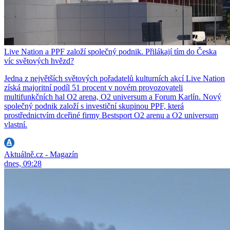
Live Nation a PPF založí společný podnik. Přilákají tím do Česka
víc světových hvězd?
Jedna z největších světových pořadatelů kulturních akcí Live Nation
získá majoritní podíl 51 procent v novém provozovateli
multifunkčních hal O2 arena, O2 universum a Forum Karlín. Nový
společný podnik založí s investiční skupinou PPF, která
prostřednictvím dceřiné firmy Bestsport O2 arenu a O2 universum
vlastní.
Aktuálně.cz - Magazín
dnes, 09:28