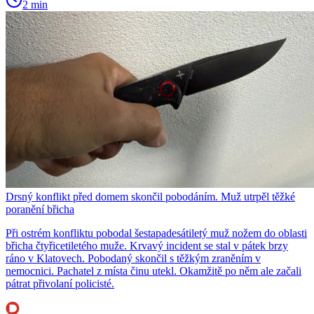
2 min
Drsný konflikt před domem skončil pobodáním. Muž utrpěl těžké
poranění břicha
Při ostrém konfliktu pobodal šestapadesátiletý muž nožem do oblasti
břicha čtyřicetiletého muže. Krvavý incident se stal v pátek brzy
ráno v Klatovech. Pobodaný skončil s těžkým zraněním v
nemocnici. Pachatel z místa činu utekl. Okamžitě po něm ale začali
pátrat přivolaní policisté.