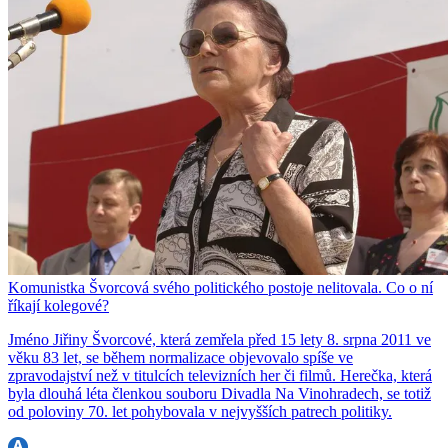
Komunistka Švorcová svého politického postoje nelitovala. Co o ní
říkají kolegové?
Jméno Jiřiny Švorcové, která zemřela před 15 lety 8. srpna 2011 ve
věku 83 let, se během normalizace objevovalo spíše ve
zpravodajství než v titulcích televizních her či filmů. Herečka, která
byla dlouhá léta členkou souboru Divadla Na Vinohradech, se totiž
od poloviny 70. let pohybovala v nejvyšších patrech politiky.