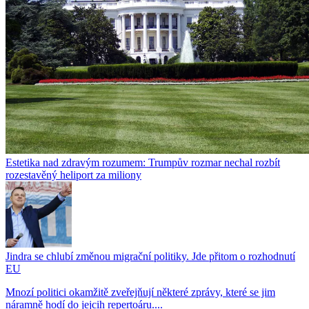
Estetika nad zdravým rozumem: Trumpův rozmar nechal rozbít
rozestavěný heliport za miliony
Jindra se chlubí změnou migrační politiky. Jde přitom o rozhodnutí
EU
Mnozí politici okamžitě zveřejňují některé zprávy, které se jim
náramně hodí do jejcih repertoáru....