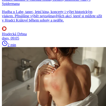
Spidermana
Hudba u Labe, tanec, letní kina, koncerty i výlet historickým
vlakem. Přinášíme výběr nejzajímavějších akcí, které si můžete užít
v Hradci Králové během soboty a neděle.
Hradecká Drbna
dnes, 09:05
2 min