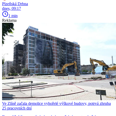
Plzeňská Drbna
dnes, 09:17
1 min
Reklama
Ve Zlíně začala demolice vyhořelé výškové budovy, potrvá zhruba
25 pracovních dní