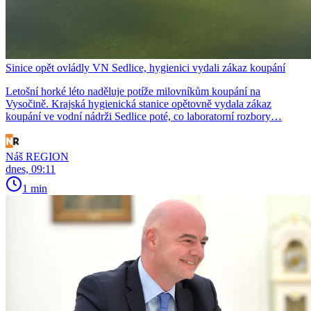
Sinice opět ovládly VN Sedlice, hygienici vydali zákaz koupání
Letošní horké léto naděluje potíže milovníkům koupání na
Vysočině. Krajská hygienická stanice opětovně vydala zákaz
koupání ve vodní nádrži Sedlice poté, co laboratorní rozbory…
Náš REGION
dnes, 09:11
1 min