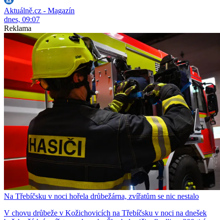
Aktuálně.cz - Magazín
dnes, 09:07
Reklama
Na Třebíčsku v noci hořela drůbežárna, zvířatům se nic nestalo
V chovu drůbeže v Kožichovicích na Třebíčsku v noci na dnešek