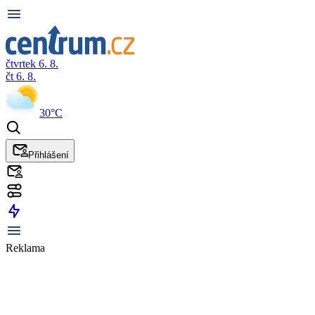
čtvrtek 6. 8.
čt 6. 8.
30°C
Přihlášení
Reklama