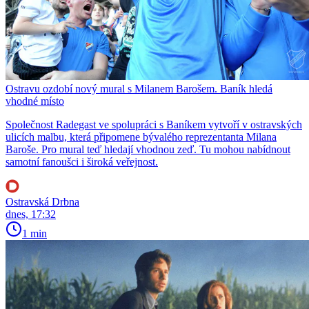
Ostravu ozdobí nový mural s Milanem Barošem. Baník hledá
vhodné místo
Společnost Radegast ve spolupráci s Baníkem vytvoří v ostravských
ulicích malbu, která připomene bývalého reprezentanta Milana
Baroše. Pro mural teď hledají vhodnou zeď. Tu mohou nabídnout
samotní fanoušci i široká veřejnost.
Ostravská Drbna
dnes, 17:32
1 min