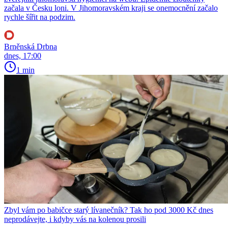
začala v Česku loni. V Jihomoravském kraji se onemocnění začalo
rychle šířit na podzim.
Brněnská Drbna
dnes, 17:00
1 min
Zbyl vám po babičce starý lívanečník? Tak ho pod 3000 Kč dnes
neprodávejte, i kdyby vás na kolenou prosili