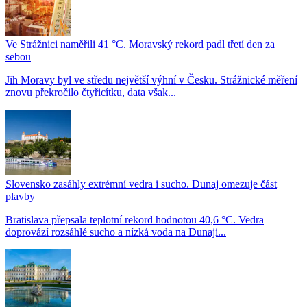
Ve Strážnici naměřili 41 °C. Moravský rekord padl třetí den za
sebou
Jih Moravy byl ve středu největší výhní v Česku. Strážnické měření
znovu překročilo čtyřicítku, data však...
Slovensko zasáhly extrémní vedra i sucho. Dunaj omezuje část
plavby
Bratislava přepsala teplotní rekord hodnotou 40,6 °C. Vedra
doprovází rozsáhlé sucho a nízká voda na Dunaji...