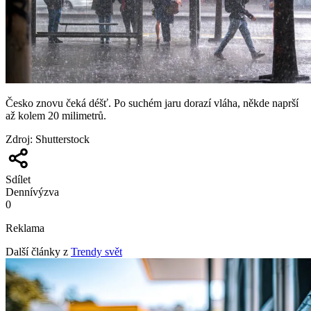
Česko znovu čeká déšť. Po suchém jaru dorazí vláha, někde naprší
až kolem 20 milimetrů.
Zdroj
:
Shutterstock
Sdílet
Denní
výzva
0
Reklama
Další články z
Trendy svět