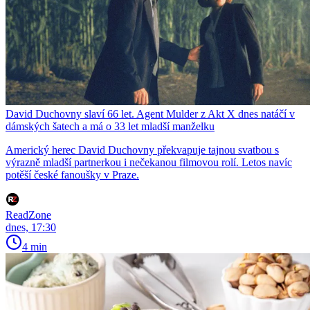
David Duchovny slaví 66 let. Agent Mulder z Akt X dnes natáčí v
dámských šatech a má o 33 let mladší manželku
Americký herec David Duchovny překvapuje tajnou svatbou s
výrazně mladší partnerkou i nečekanou filmovou rolí. Letos navíc
potěší české fanoušky v Praze.
ReadZone
dnes, 17:30
4 min