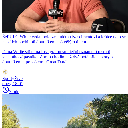
Šéf UFC White vzdal hold zesnulému Nascimentovi a krátce nato se
na sítích pochlubil doutníkem a skvělým dnem
Dana White sdílel na Instagramu smuteční oznámení o smrti
vlastního zápasníka. Zhruba hodinu až dvě poté přidal story s
doutníkem a popiskem „Great Day“.
SportyŽivě
dnes, 18:01
3 min