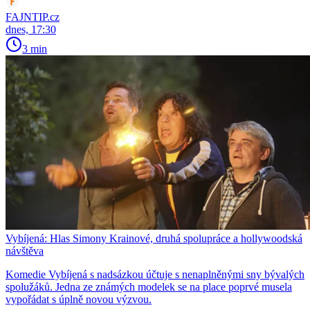
FAJNTIP.cz
dnes, 17:30
3 min
Vybíjená: Hlas Simony Krainové, druhá spolupráce a hollywoodská
návštěva
Komedie Vybíjená s nadsázkou účtuje s nenaplněnými sny bývalých
spolužáků. Jedna ze známých modelek se na place poprvé musela
vypořádat s úplně novou výzvou.