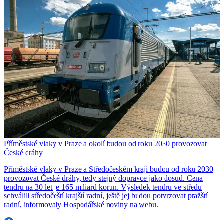
Příměstské vlaky v Praze a okolí budou od roku 2030 provozovat
České dráhy
Příměstské vlaky v Praze a Středočeském kraji budou od roku 2030
provozovat České dráhy, tedy stejný dopravce jako dosud. Cena
tendru na 30 let je 165 miliard korun. Výsledek tendru ve středu
schválili středočeští krajští radní, ještě jej budou potvrzovat pražští
radní, informovaly Hospodářské noviny na webu.