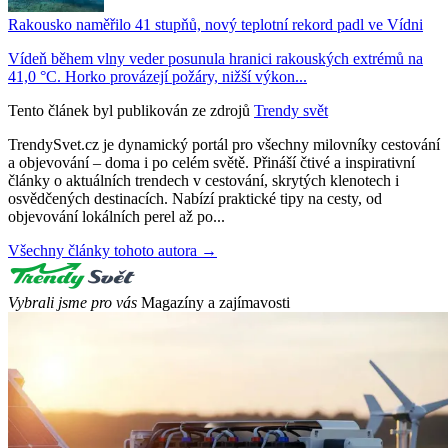
Rakousko naměřilo 41 stupňů, nový teplotní rekord padl ve Vídni
Vídeň během vlny veder posunula hranici rakouských extrémů na
41,0 °C. Horko provázejí požáry, nižší výkon...
Tento článek byl publikován ze zdrojů
Trendy svět
TrendySvet.cz je dynamický portál pro všechny milovníky cestování
a objevování – doma i po celém světě. Přináší čtivé a inspirativní
články o aktuálních trendech v cestování, skrytých klenotech i
osvědčených destinacích. Nabízí praktické tipy na cesty, od
objevování lokálních perel až po...
Všechny články tohoto autora →
Vybrali jsme pro vás
Magazíny a zajímavosti