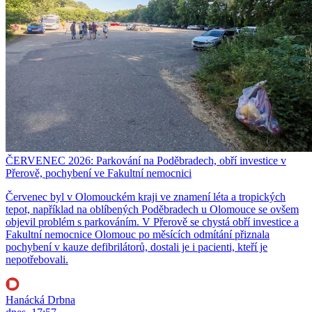
ČERVENEC 2026: Parkování na Poděbradech, obří investice v
Přerově, pochybení ve Fakultní nemocnici
Červenec byl v Olomouckém kraji ve znamení léta a tropických
tepot, například na oblíbených Poděbradech u Olomouce se ovšem
objevil problém s parkováním. V Přerově se chystá obří investice a
Fakultní nemocnice Olomouc po měsících odmítání přiznala
pochybení v kauze defibrilátorů, dostali je i pacienti, kteří je
nepotřebovali.
Hanácká Drbna