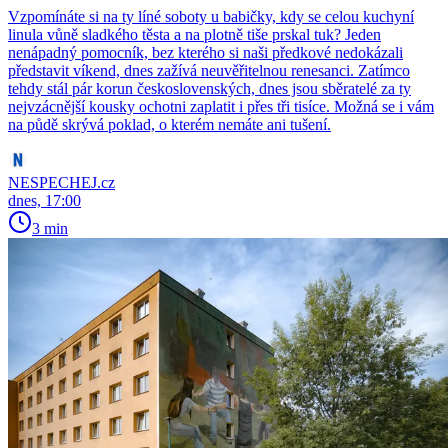
Vzpomínáte si na ty líné soboty u babičky, kdy se celou kuchyní
linula vůně sladkého těsta a na plotně tiše prskal tuk? Jeden
nenápadný pomocník, bez kterého si naši předkové nedokázali
představit víkend, dnes zažívá neuvěřitelnou renesanci. Zatímco
tehdy stál pár korun československých, dnes jsou sběratelé za ty
nejvzácnější kousky ochotni zaplatit i přes tři tisíce. Možná se i vám
na půdě skrývá poklad, o kterém nemáte ani tušení.
NESPECHEJ.cz
dnes, 17:00
3 min