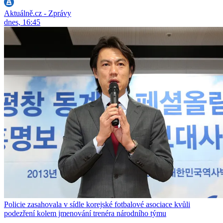
Aktuálně.cz - Zprávy
dnes, 16:45
Policie zasahovala v sídle korejské fotbalové asociace kvůli
podezření kolem jmenování trenéra národního týmu