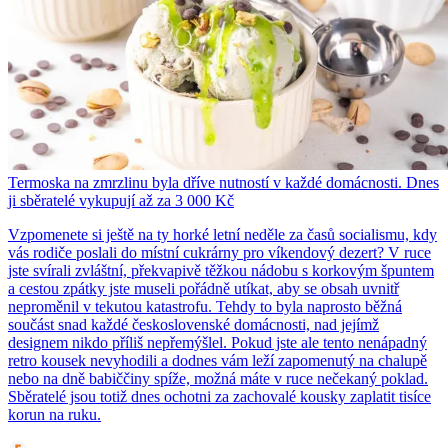
Termoska na zmrzlinu byla dříve nutností v každé domácnosti. Dnes
ji sběratelé vykupují až za 3 000 Kč
Vzpomenete si ještě na ty horké letní neděle za časů socialismu, kdy
vás rodiče poslali do místní cukrárny pro víkendový dezert? V ruce
jste svírali zvláštní, překvapivě těžkou nádobu s korkovým špuntem
a cestou zpátky jste museli pořádně utíkat, aby se obsah uvnitř
neproměnil v tekutou katastrofu. Tehdy to byla naprosto běžná
součást snad každé československé domácnosti, nad jejímž
designem nikdo příliš nepřemýšlel. Pokud jste ale tento nenápadný
retro kousek nevyhodili a dodnes vám leží zapomenutý na chalupě
nebo na dně babiččiny spíže, možná máte v ruce nečekaný poklad.
Sběratelé jsou totiž dnes ochotni za zachovalé kousky zaplatit tisíce
korun na ruku.