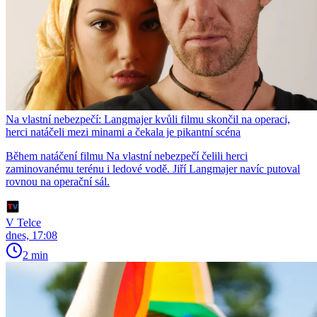
Na vlastní nebezpečí: Langmajer kvůli filmu skončil na operaci,
herci natáčeli mezi minami a čekala je pikantní scéna
Během natáčení filmu Na vlastní nebezpečí čelili herci
zaminovanému terénu i ledové vodě. Jiří Langmajer navíc putoval
rovnou na operační sál.
V Telce
dnes, 17:08
2 min