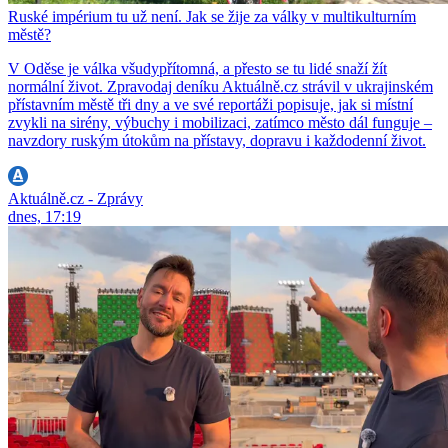
Ruské impérium tu už není. Jak se žije za války v multikulturním
městě?
V Oděse je válka všudypřítomná, a přesto se tu lidé snaží žít
normální život. Zpravodaj deníku Aktuálně.cz strávil v ukrajinském
přístavním městě tři dny a ve své reportáži popisuje, jak si místní
zvykli na sirény, výbuchy i mobilizaci, zatímco město dál funguje –
navzdory ruským útokům na přístavy, dopravu i každodenní život.
Aktuálně.cz - Zprávy
dnes, 17:19