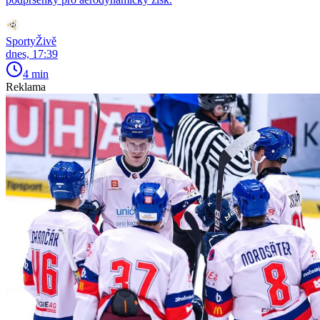
SportyŽivě
dnes, 17:39
4 min
Reklama