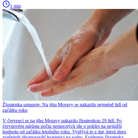
1 min
Žloutenka ustupuje. Na jihu Moravy se nakazilo nejméně lidí od
začátku roku
V červenci se na jihu Moravy nakazilo žloutenkou 29 lidí. Po
červnovém nárůstu počtu nemocných jde o pokles na nejnižší
hodnotu od začátku letošního roku. Vyplývá to z dat, která dnes
zveřejnili jihomoravští hygienici na webu. Epidemie žloutenky