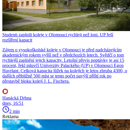
Studenti zaplnili koleje v Olomouci rychleji než loni. UP řeší
rozšíření kapacit
Zájem o vysokoškolské koleje v Olomouci je před nadcházejícím
akademickým rokem vyšší než v předchozích letech. Svědčí o tom
rychlejší zaplnění jejich kapacity. Letošní převis poptávky je asi 15
procent, řekl mluvčí Univerzity Palackého (UP) v Olomouci Egon
Havrlant. Celková kapacita lůžek na kolejích je letos zhruba 4300, o
dalších přibližně 500 míst se tento počet navýší příští rok po
přestavbě bloku kolejí J. L. Fischera.
Hanácká Drbna
dnes, 16:51
2 min
Reklama