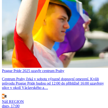
Prague Pride 2025 uzavře centrum Prahy
Centrum Prahy čeká v sobotu výrazné dopravní omezení. Kvůli
průvodu Prague Pride budou od 12:00 do přibližně 16:00 uzavřeny
ulice v okolí Václavského a…
Náš REGION
dnes, 17:00