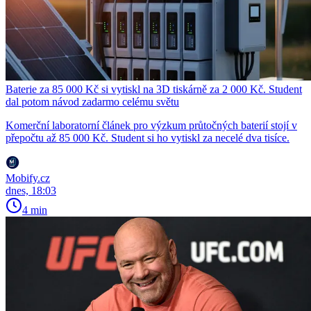
Baterie za 85 000 Kč si vytiskl na 3D tiskárně za 2 000 Kč. Student
dal potom návod zadarmo celému světu
Komerční laboratorní článek pro výzkum průtočných baterií stojí v
přepočtu až 85 000 Kč. Student si ho vytiskl za necelé dva tisíce.
Mobify.cz
dnes, 18:03
4 min