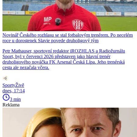
Novinář Českého rozhlasu se stal fotbalovým trenérem. Po necelém
roce u dorostenek Slavie povede druholigový tým
Petr Mathauser, sportovní redaktor iROZHLAS a Radiožurnálu
Sport, byl v červenci 2026 představen jako hlavní trenér
druholigového nováčka FK Arsenal Česká Lípa. Jeho trenérská
cesta ale nezačala včera.
SportyŽivě
dnes, 17:14
3 min
Reklama