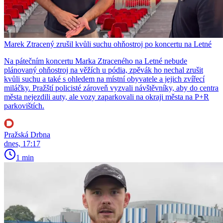
Marek Ztracený zrušil kvůli suchu ohňostroj po koncertu na Letné
Na pátečním koncertu Marka Ztraceného na Letné nebude
plánovaný ohňostroj na věžích u pódia, zpěvák ho nechal zrušit
kvůli suchu a také s ohledem na místní obyvatele a jejich zvířecí
miláčky. Pražští policisté zároveň vyzvali návštěvníky, aby do centra
města nejezdili auty, ale vozy zaparkovali na okraji města na P+R
parkovištích.
Pražská Drbna
dnes, 17:17
1 min