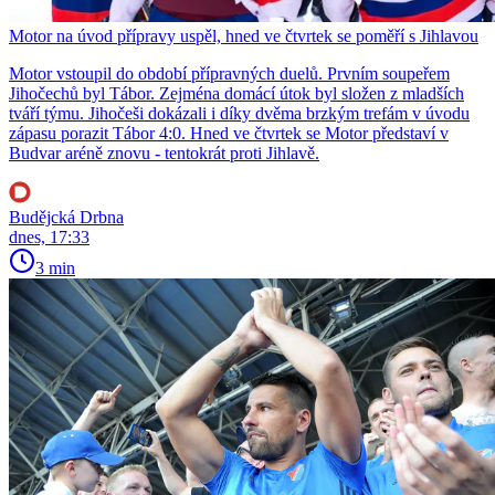
Motor na úvod přípravy uspěl, hned ve čtvrtek se poměří s Jihlavou
Motor vstoupil do období přípravných duelů. Prvním soupeřem
Jihočechů byl Tábor. Zejména domácí útok byl složen z mladších
tváří týmu. Jihočeši dokázali i díky dvěma brzkým trefám v úvodu
zápasu porazit Tábor 4:0. Hned ve čtvrtek se Motor představí v
Budvar aréně znovu - tentokrát proti Jihlavě.
Budějcká Drbna
dnes, 17:33
3 min