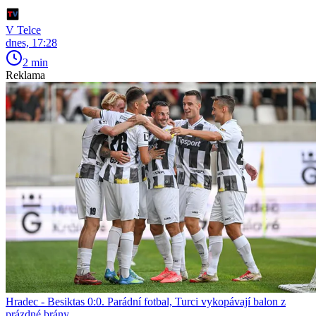
V Telce
dnes, 17:28
2 min
Reklama
Hradec - Besiktas 0:0. Parádní fotbal, Turci vykopávají balon z
prázdné brány