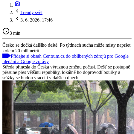
Trendy svět
3. 6. 2026, 17:46
3 min
Česko se dočká dalšího deště. Po týdnech sucha může místy napršet
kolem 20 milimetrů
Přidejte si obsah Centrum.cz do oblíbených zdrojů pro Google
hledání a Google zprávy
Středa přinesla do Česka výraznou změnu počasí. Déšť se postupně
přesune přes většinu republiky, lokálně ho doprovodí bouřky a
srážky se budou vracet i v dalších dnech.