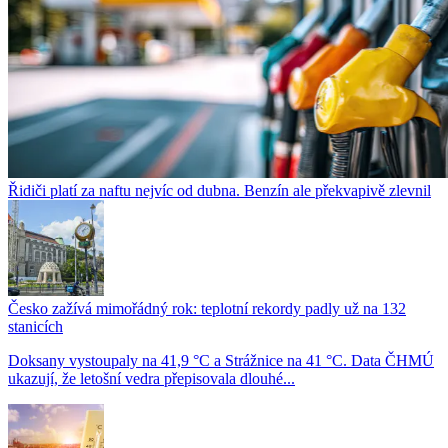
Řidiči platí za naftu nejvíc od dubna. Benzín ale překvapivě zlevnil
Česko zažívá mimořádný rok: teplotní rekordy padly už na 132
stanicích
Doksany vystoupaly na 41,9 °C a Strážnice na 41 °C. Data ČHMÚ
ukazují, že letošní vedra přepisovala dlouhé...