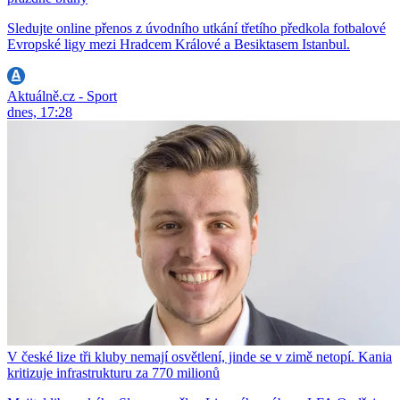
Sledujte online přenos z úvodního utkání třetího předkola fotbalové
Evropské ligy mezi Hradcem Králové a Besiktasem Istanbul.
Aktuálně.cz - Sport
dnes, 17:28
V české lize tři kluby nemají osvětlení, jinde se v zimě netopí. Kania
kritizuje infrastrukturu za 770 milionů