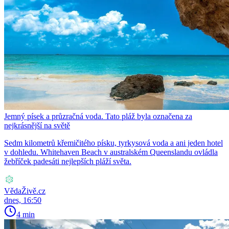
Jemný písek a průzračná voda. Tato pláž byla označena za
nejkrásnější na světě
Sedm kilometrů křemičitého písku, tyrkysová voda a ani jeden hotel
v dohledu. Whitehaven Beach v australském Queenslandu ovládla
žebříček padesáti nejlepších pláží světa.
VědaŽivě.cz
dnes, 16:50
4 min