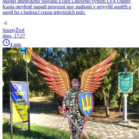
Majitel libereckého Slovanu a člen Ligového výboru LFA Ondřej
Kania otevřeně napadl provozní stav stadionů v nejvyšší soutěži a
spojil ho s budoucí cenou televizních práv.
SportyŽivě
dnes, 17:27
4 min