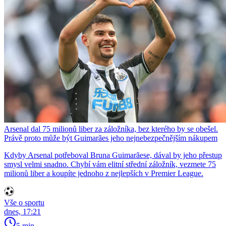
Arsenal dal 75 milionů liber za záložníka, bez kterého by se obešel.
Právě proto může být Guimarães jeho nejnebezpečnějším nákupem
Kdyby Arsenal potřeboval Bruna Guimarãese, dával by jeho přestup
smysl velmi snadno. Chybí vám elitní střední záložník, vezmete 75
milionů liber a koupíte jednoho z nejlepších v Premier League.
Vše o sportu
dnes, 17:21
5 min