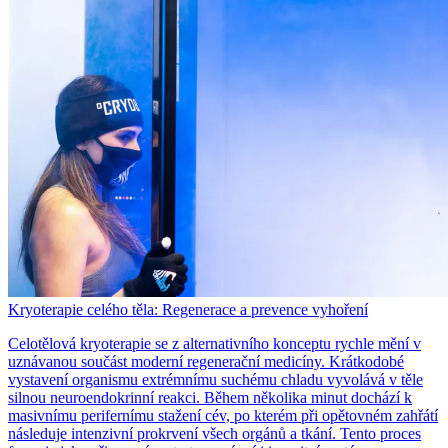
Kryoterapie celého těla: Regenerace a prevence vyhoření
Celotělová kryoterapie se z alternativního konceptu rychle mění v
uznávanou součást moderní regenerační medicíny. Krátkodobé
vystavení organismu extrémnímu suchému chladu vyvolává v těle
silnou neuroendokrinní reakci. Během několika minut dochází k
masivnímu perifernímu stažení cév, po kterém při opětovném zahřátí
následuje intenzivní prokrvení všech orgánů a tkání. Tento proces