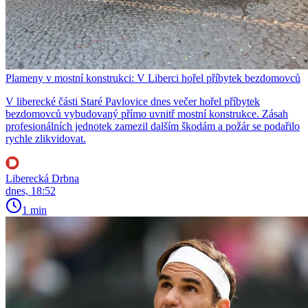
Plameny v mostní konstrukci: V Liberci hořel příbytek bezdomovců
V liberecké části Staré Pavlovice dnes večer hořel příbytek
bezdomovců vybudovaný přímo uvnitř mostní konstrukce. Zásah
profesionálních jednotek zamezil dalším škodám a požár se podařilo
rychle zlikvidovat.
Liberecká Drbna
dnes, 18:52
1 min