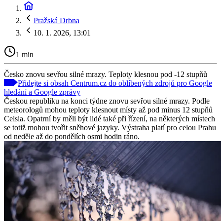
Pražská Drbna
10. 1. 2026, 13:01
1 min
Česko znovu sevřou silné mrazy. Teploty klesnou pod -12 stupňů
Přidejte si obsah Centrum.cz do oblíbených zdrojů pro Google
hledání a Google zprávy
Českou republiku na konci týdne znovu sevřou silné mrazy. Podle
meteorologů mohou teploty klesnout místy až pod minus 12 stupňů
Celsia. Opatrní by měli být lidé také při řízení, na některých místech
se totiž mohou tvořit sněhové jazyky. Výstraha platí pro celou Prahu
od neděle až do pondělích osmi hodin ráno.