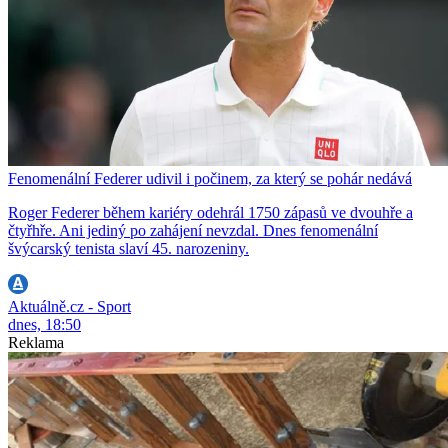
Fenomenální Federer udivil i počinem, za který se pohár nedává
Roger Federer během kariéry odehrál 1750 zápasů ve dvouhře a
čtyřhře. Ani jediný po zahájení nevzdal. Dnes fenomenální
švýcarský tenista slaví 45. narozeniny.
Aktuálně.cz - Sport
dnes, 18:50
Reklama