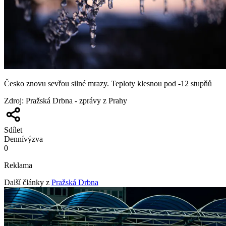
Česko znovu sevřou silné mrazy. Teploty klesnou pod -12 stupňů
Zdroj
:
Pražská Drbna - zprávy z Prahy
Sdílet
Denní
výzva
0
Reklama
Další články z
Pražská Drbna