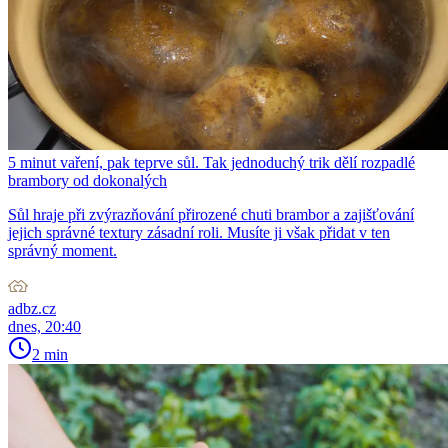
5 minut vaření, pak teprve sůl. Tak jednoduchý trik dělí rozpadlé
brambory od dokonalých
Sůl hraje při zvýrazňování přirozené chuti brambor a zajišťování
jejich správné textury zásadní roli. Musíte ji však přidat v ten
správný moment.
adbz.cz
dnes, 20:40
2 min