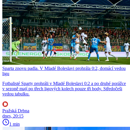
Sparta znovu padla. V Mladé Boleslavi prohrála 0:2, domácí vedou
ligu
Fotbalisté Sparty prohráli v Mladé Boleslavi 0:2 a po druhé porážce
v sezoně mají po třech ligových kolech pouze tři body. Středočeši
vedou tabulku.
Pražská Drbna
dnes, 20:15
1 min