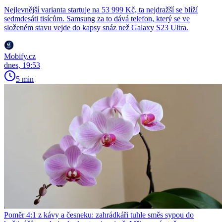
Nejlevnější varianta startuje na 53 999 Kč, ta nejdražší se blíží
sedmdesáti tisícům. Samsung za to dává telefon, který se ve
složeném stavu vejde do kapsy snáz než Galaxy S23 Ultra.
Mobify.cz
dnes, 19:53
5 min
Poměr 4:1 z kávy a česneku: zahrádkáři tuhle směs sypou do