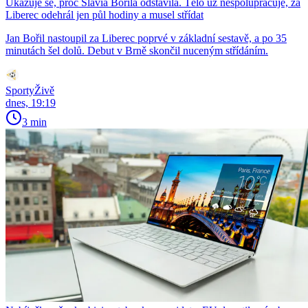
Ukazuje se, proč Slavia Bořila odstavila. Tělo už nespolupracuje, za
Liberec odehrál jen půl hodiny a musel střídat
Jan Bořil nastoupil za Liberec poprvé v základní sestavě, a po 35
minutách šel dolů. Debut v Brně skončil nuceným střídáním.
SportyŽivě
dnes, 19:19
3 min