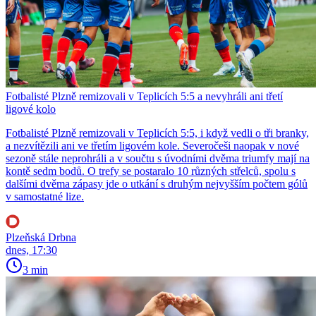
Fotbalisté Plzně remizovali v Teplicích 5:5 a nevyhráli ani třetí
ligové kolo
Fotbalisté Plzně remizovali v Teplicích 5:5, i když vedli o tři branky,
a nezvítězili ani ve třetím ligovém kole. Severočeši naopak v nové
sezoně stále neprohráli a v součtu s úvodními dvěma triumfy mají na
kontě sedm bodů. O trefy se postaralo 10 různých střelců, spolu s
dalšími dvěma zápasy jde o utkání s druhým nejvyšším počtem gólů
v samostatné lize.
Plzeňská Drbna
dnes, 17:30
3 min