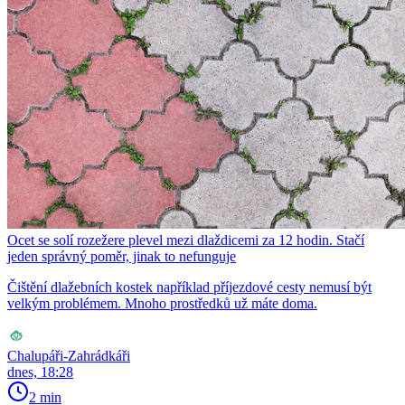
Ocet se solí rozežere plevel mezi dlaždicemi za 12 hodin. Stačí
jeden správný poměr, jinak to nefunguje
Čištění dlažebních kostek například příjezdové cesty nemusí být
velkým problémem. Mnoho prostředků už máte doma.
Chalupáři-Zahrádkáři
dnes, 18:28
2 min