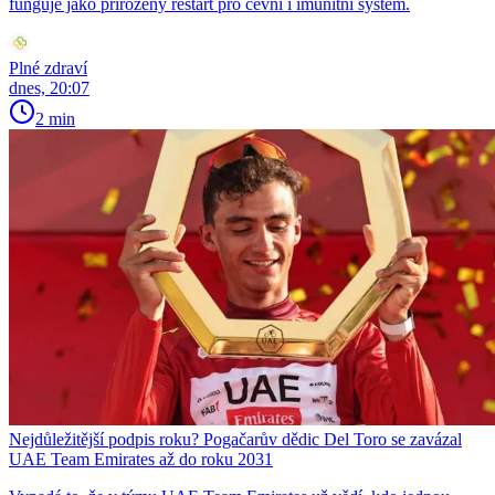
funguje jako přirozený restart pro cévní i imunitní systém.
Plné zdraví
dnes, 20:07
2 min
Nejdůležitější podpis roku? Pogačarův dědic Del Toro se zavázal
UAE Team Emirates až do roku 2031