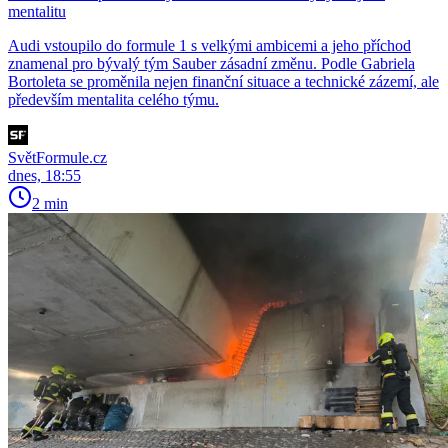
mentalitu
Audi vstoupilo do formule 1 s velkými ambicemi a jeho příchod
znamenal pro bývalý tým Sauber zásadní změnu. Podle Gabriela
Bortoleta se proměnila nejen finanční situace a technické zázemí, ale
především mentalita celého týmu.
SvětFormule.cz
dnes, 18:55
2 min