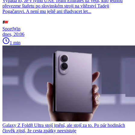
Vypadá to, že v týmu UAE Team Emirates už vědí, kdo jednou
převezme štafetu po slovinském stroji na vítězství Tadeji
Pogačarovi. A není mu ještě ani třiadvacet let...
SportWin
dnes, 20:06
1 min
Galaxy Z Fold8 Ultra stojí jmění, ale stojí za to. Po pár hodinách
člověk zjistí, že cesta zpátky neexistuje