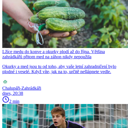
Lžíce medu do konve a okurky plodí až do října. Většina
zahrádkářů přitom med na záhon nikdy nepoužila
Okurky a med jsou tu od toho, aby vaše letní zahradničení bylo
plodné i veselé. Když víte, jak na to, určitě nešlápnete vedle.
Chalupáři-Zahrádkáři
dnes, 20:38
2 min