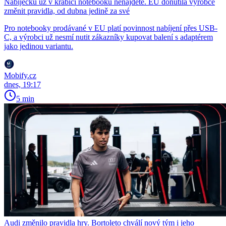
Nabíječku už v krabici notebooku nenajdete. EU donutila výrobce
změnit pravidla, od dubna jedině za své
Pro notebooky prodávané v EU platí povinnost nabíjení přes USB-
C, a výrobci už nesmí nutit zákazníky kupovat balení s adaptérem
jako jedinou variantu.
Mobify.cz
dnes, 19:17
5 min
Audi změnilo pravidla hry. Bortoleto chválí nový tým i jeho