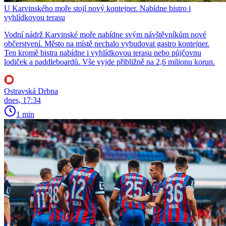
U Karvinského moře stojí nový kontejner. Nabídne bistro i
vyhlídkovou terasu
Vodní nádrž Karvinské moře nabídne svým návštěvníkům nové
občerstvení. Město na místě nechalo vybudovat gastro kontejner.
Ten kromě bistra nabídne i vyhlídkovou terasu nebo půjčovnu
lodiček a paddleboardů. Vše vyjde přibližně na 2,6 milionu korun.
Ostravská Drbna
dnes, 17:34
1 min