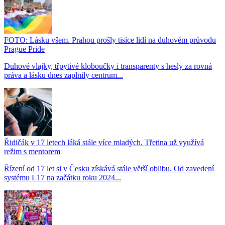
FOTO: Lásku všem. Prahou prošly tisíce lidí na duhovém průvodu
Prague Pride
Duhové vlajky, třpytivé kloboučky i transparenty s hesly za rovná
práva a lásku dnes zaplnily centrum...
Řidičák v 17 letech láká stále více mladých. Třetina už využívá
režim s mentorem
Řízení od 17 let si v Česku získává stále větší oblibu. Od zavedení
systému L17 na začátku roku 2024...