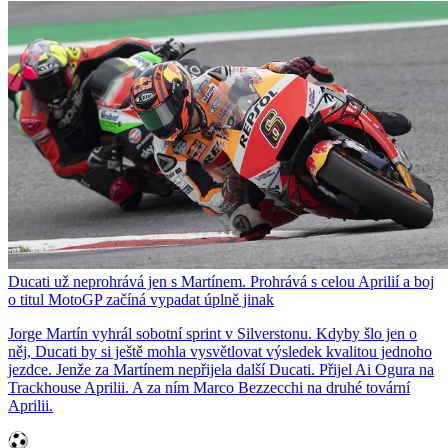
Ducati už neprohrává jen s Martínem. Prohrává s celou Aprilií a boj
o titul MotoGP začíná vypadat úplně jinak
Jorge Martín vyhrál sobotní sprint v Silverstonu. Kdyby šlo jen o
něj, Ducati by si ještě mohla vysvětlovat výsledek kvalitou jednoho
jezdce. Jenže za Martínem nepřijela další Ducati. Přijel Ai Ogura na
Trackhouse Aprilii. A za ním Marco Bezzecchi na druhé tovární
Aprilii.