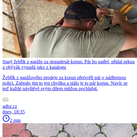
Starý žebřík z garáže za stopadesát korun. Pár ho natřel, přidal prkna
a obývák vypadá jako z katalogu
Žebřík z garážového prodeje za korun přetvořil pár v nádhernou
polici. Zabralo jim to jen chvilku a stálo je to pár korun. Navíc se
teď každé návštěvě svým dílem můžou pochlubit.
adbz.cz
dnes, 18:35
2 min