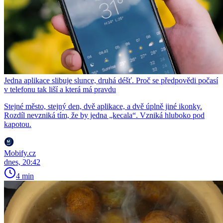
Jedna aplikace slibuje slunce, druhá déšť. Proč se předpovědi počasí
v telefonu tak liší a která má pravdu
Stejné město, stejný den, dvě aplikace, a dvě úplně jiné ikonky.
Rozdíl nevzniká tím, že by jedna „kecala“. Vzniká hluboko pod
kapotou.
Mobify.cz
dnes, 20:42
4 min