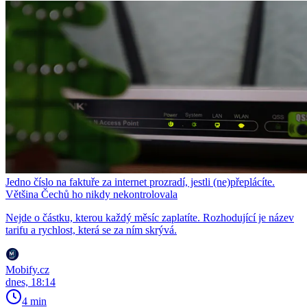
Jedno číslo na faktuře za internet prozradí, jestli (ne)přeplácíte.
Většina Čechů ho nikdy nekontrolovala
Nejde o částku, kterou každý měsíc zaplatíte. Rozhodující je název
tarifu a rychlost, která se za ním skrývá.
Mobify.cz
dnes, 18:14
4 min