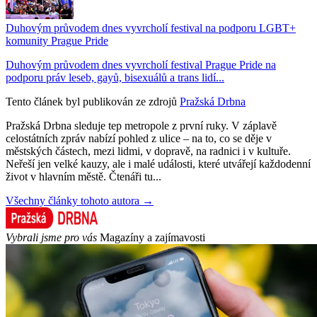
Duhovým průvodem dnes vyvrcholí festival na podporu LGBT+
komunity Prague Pride
Duhovým průvodem dnes vyvrcholí festival Prague Pride na
podporu práv leseb, gayů, bisexuálů a trans lidí...
Tento článek byl publikován ze zdrojů
Pražská Drbna
Pražská Drbna sleduje tep metropole z první ruky. V záplavě
celostátních zpráv nabízí pohled z ulice – na to, co se děje v
městských částech, mezi lidmi, v dopravě, na radnici i v kultuře.
Neřeší jen velké kauzy, ale i malé události, které utvářejí každodenní
život v hlavním městě. Čtenáři tu...
Všechny články tohoto autora →
Vybrali jsme pro vás
Magazíny a zajímavosti