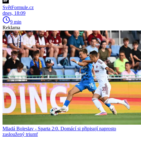
SvětFormule.cz
dnes, 18:09
9 min
Reklama
Mladá Boleslav - Sparta 2:0. Domácí si připisují naprosto
zasloužený triumf