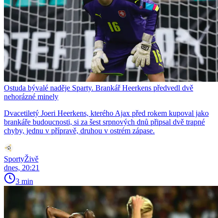
Ostuda bývalé naděje Sparty. Brankář Heerkens předvedl dvě
nehorázné minely
Dvacetiletý Joeri Heerkens, kterého Ajax před rokem kupoval jako
brankáře budoucnosti, si za šest srpnových dnů připsal dvě trapné
chyby, jednu v přípravě, druhou v ostrém zápase.
SportyŽivě
dnes, 20:21
3 min