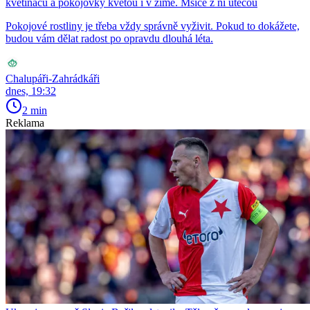
květináčů a pokojovky kvetou i v zimě. Mšice z ní utečou
Pokojové rostliny je třeba vždy správně vyživit. Pokud to dokážete,
budou vám dělat radost po opravdu dlouhá léta.
Chalupáři-Zahrádkáři
dnes, 19:32
2 min
Reklama