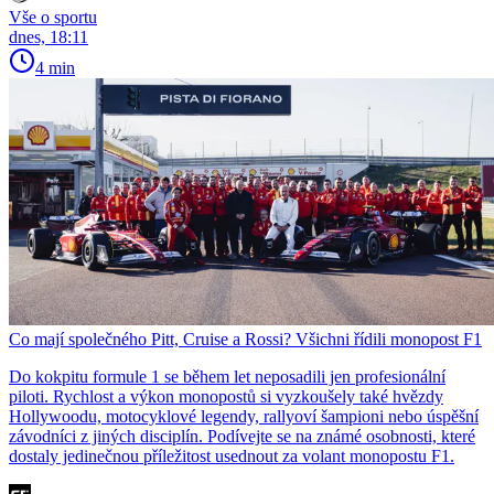
Vše o sportu
dnes, 18:11
4 min
Co mají společného Pitt, Cruise a Rossi? Všichni řídili monopost F1
Do kokpitu formule 1 se během let neposadili jen profesionální
piloti. Rychlost a výkon monopostů si vyzkoušely také hvězdy
Hollywoodu, motocyklové legendy, rallyoví šampioni nebo úspěšní
závodníci z jiných disciplín. Podívejte se na známé osobnosti, které
dostaly jedinečnou příležitost usednout za volant monopostu F1.