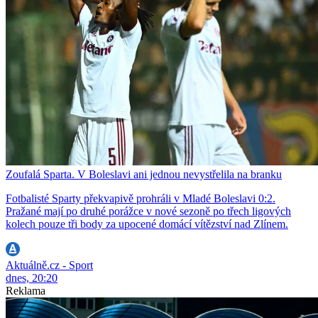
Zoufalá Sparta. V Boleslavi ani jednou nevystřelila na branku
Fotbalisté Sparty překvapivě prohráli v Mladé Boleslavi 0:2.
Pražané mají po druhé porážce v nové sezoně po třech ligových
kolech pouze tři body za upocené domácí vítězství nad Zlínem.
Aktuálně.cz - Sport
dnes, 20:20
Reklama