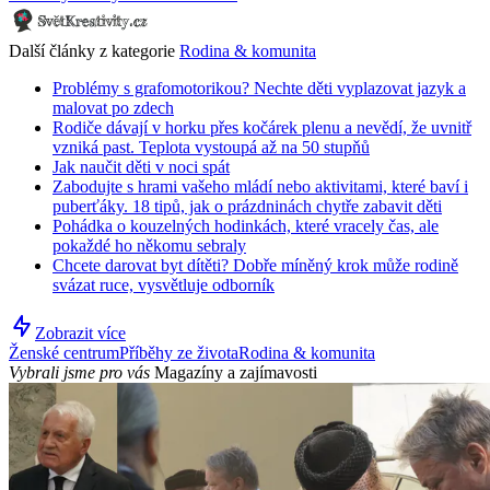
Další články z kategorie
Rodina & komunita
Problémy s grafomotorikou? Nechte děti vyplazovat jazyk a
malovat po zdech
Rodiče dávají v horku přes kočárek plenu a nevědí, že uvnitř
vzniká past. Teplota vystoupá až na 50 stupňů
Jak naučit děti v noci spát
Zabodujte s hrami vašeho mládí nebo aktivitami, které baví i
puberťáky. 18 tipů, jak o prázdninách chytře zabavit děti
Pohádka o kouzelných hodinkách, které vracely čas, ale
pokaždé ho někomu sebraly
Chcete darovat byt dítěti? Dobře míněný krok může rodině
svázat ruce, vysvětluje odborník
Zobrazit více
Ženské centrum
Příběhy ze života
Rodina & komunita
Vybrali jsme pro vás
Magazíny a zajímavosti