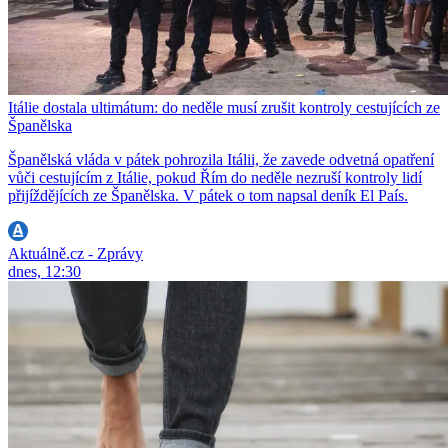
Itálie dostala ultimátum: do neděle musí zrušit kontroly cestujících ze
Španělska
Španělská vláda v pátek pohrozila Itálii, že zavede odvetná opatření
vůči cestujícím z Itálie, pokud Řím do neděle nezruší kontroly lidí
přijíždějících ze Španělska. V pátek o tom napsal deník El País.
Aktuálně.cz - Zprávy
dnes, 12:30