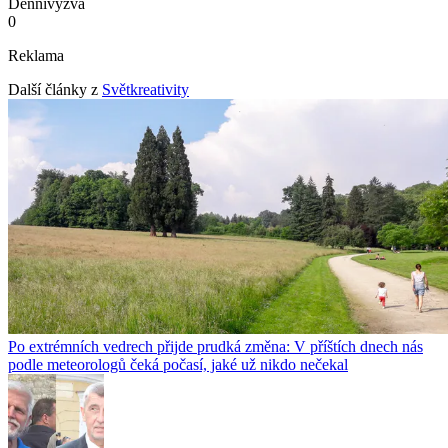
Denní
výzva
0
Reklama
Další články z
Světkreativity
Po extrémních vedrech přijde prudká změna: V příštích dnech nás
podle meteorologů čeká počasí, jaké už nikdo nečekal