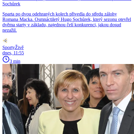
Sochůrek
Sparta po dvou odehraných kolech přivedla do středu zálohy
Romana Macka. Osmnáctiletý Hugo Sochůrek, který sezonu otevřel
dvěma starty v základu, najednou čelí konkurenci, jakou dosud
nezažil.
SportyŽivě
dnes, 11:55
3 min