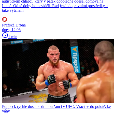
autistickém chlapci, který v pátek dopoledne odešel domova na
Letné. Od té doby ho neviděli. Rád jezdí dopravními prostředky a
také výtahem.
Pražská Drbna
dnes, 12:06
1 min
Poppeck rychle dostane druhou šanci v UFC. Vrací se do polotěžké
váhy