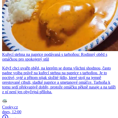
Kuřecí stehna na paprice podávaná s tarhoňou: Rodinný oběd s
omáčkou pro spokojený stůl
Když chci uvařit oběd, na kterém se doma všichni shodnou, často
padne volba právě na kuřecí stehna na paprice s tarhoňou. Je to
poctivé, syté a přitom nijak složité jídlo, které stojí na jemně
orestované cibuli, sladké paprice a smetanové omáčce. Tarhoňa k
tomu sedí překvapivě dobře, protože omáčku pěkně nasaje a na talíři
z ní není jen obyčejná příloha.
Cooky.cz
dnes, 12:00