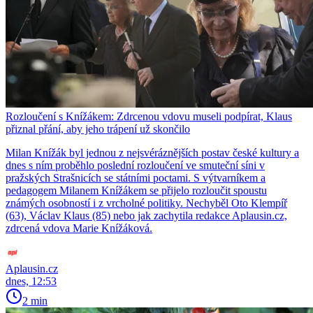
Rozloučení s Knížákem: Zdrcenou vdovu museli podpírat, Klaus
přiznal přání, aby jeho trápení už skončilo
Milan Knížák byl jednou z nejsvéráznějších postav české kultury a
dnes s ním proběhlo poslední rozloučení ve smuteční síni v
pražských Strašnicích se státními poctami. S výtvarníkem a
pedagogem Milanem Knížákem se přijelo rozloučit spoustu
známých osobností i z vrcholné politiky. Nechyběl Oto Klempíř
(63), Václav Klaus (85) nebo jak zachytila redakce Aplausin.cz,
zdrcená vdova Marie Knížáková.
Aplausin.cz
dnes, 12:53
2 min