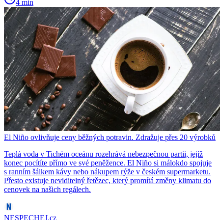
4 min
El Niño ovlivňuje ceny běžných potravin. Zdražuje přes 20 výrobků
Teplá voda v Tichém oceánu rozehrává nebezpečnou partii, jejíž
konec pocítíte přímo ve své peněžence. El Niño si málokdo spojuje
s ranním šálkem kávy nebo nákupem rýže v českém supermarketu.
Přesto existuje neviditelný řetězec, který promítá změny klimatu do
cenovek na našich regálech.
NESPECHEJ.cz