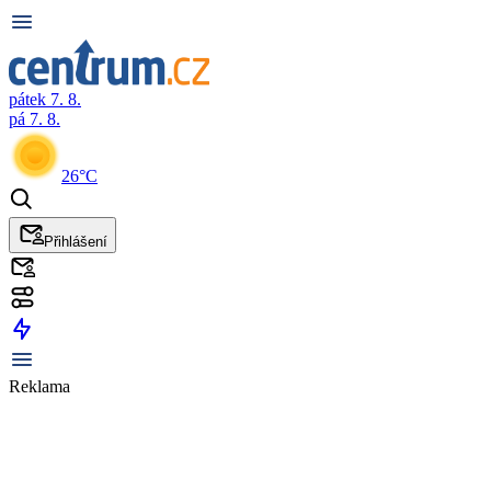
pátek 7. 8.
pá 7. 8.
26°C
Přihlášení
Reklama