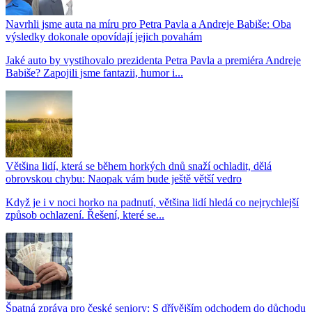
Navrhli jsme auta na míru pro Petra Pavla a Andreje Babiše: Oba
výsledky dokonale opovídají jejich povahám
Jaké auto by vystihovalo prezidenta Petra Pavla a premiéra Andreje
Babiše? Zapojili jsme fantazii, humor i...
Většina lidí, která se během horkých dnů snaží ochladit, dělá
obrovskou chybu: Naopak vám bude ještě větší vedro
Když je i v noci horko na padnutí, většina lidí hledá co nejrychlejší
způsob ochlazení. Řešení, které se...
Špatná zpráva pro české seniory: S dřívějším odchodem do důchodu