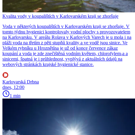
Kvalita vody v koupalištích v Karlovarském kraji se zhoršuje
Voda v některých koupalištích v Karlovarském kraji se zhoršuje. V
tomto týdnu hygienici kontrolovaly vodní plochy s provozovatelem
na Karlovarsku. V areálu Rolava v Karlových Varech je u mola i na
pláži voda na třetím z pěti stupňů kvality a ve vodě jsou sinice. Ve
Velkém rybníku u Hroznětína je už od konce července zákaz
koupání a voda je zde znečištěná vodním květem, chlorofylem-a a
sinicemi, špatná je i průhlednost, vyplývá z aktuálních údajů na
webových stránkách krajské hygienické stanice.
Karlovarská Drbna
dnes, 12:00
1 min