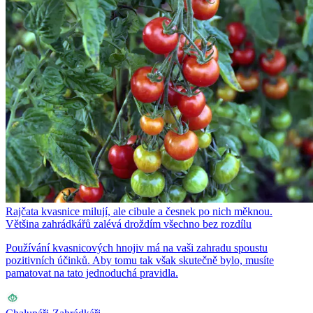
Rajčata kvasnice milují, ale cibule a česnek po nich měknou.
Většina zahrádkářů zalévá droždím všechno bez rozdílu
Používání kvasnicových hnojiv má na vaši zahradu spoustu
pozitivních účinků. Aby tomu tak však skutečně bylo, musíte
pamatovat na tato jednoduchá pravidla.