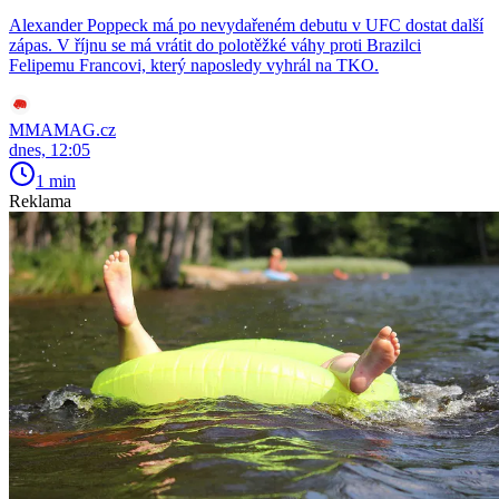
Alexander Poppeck má po nevydařeném debutu v UFC dostat další
zápas. V říjnu se má vrátit do polotěžké váhy proti Brazilci
Felipemu Francovi, který naposledy vyhrál na TKO.
MMAMAG.cz
dnes, 12:05
1 min
Reklama