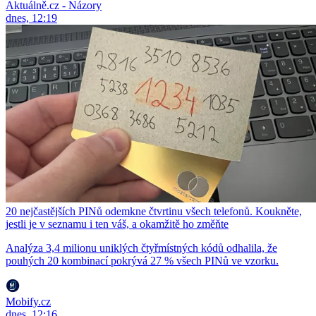
Aktuálně.cz - Názory
dnes, 12:19
20 nejčastějších PINů odemkne čtvrtinu všech telefonů. Koukněte,
jestli je v seznamu i ten váš, a okamžitě ho změňte
Analýza 3,4 milionu uniklých čtyřmístných kódů odhalila, že
pouhých 20 kombinací pokrývá 27 % všech PINů ve vzorku.
Mobify.cz
dnes, 12:16