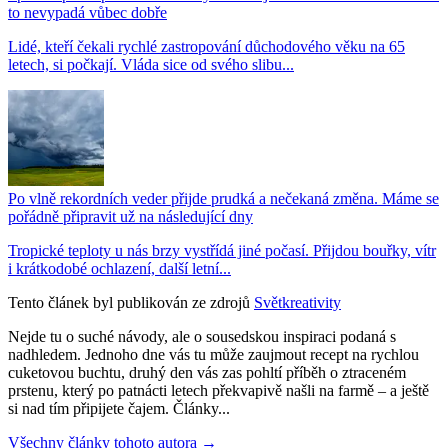
to nevypadá vůbec dobře
Lidé, kteří čekali rychlé zastropování důchodového věku na 65
letech, si počkají. Vláda sice od svého slibu...
Po vlně rekordních veder přijde prudká a nečekaná změna. Máme se
pořádně připravit už na následující dny
Tropické teploty u nás brzy vystřídá jiné počasí. Přijdou bouřky, vítr
i krátkodobé ochlazení, další letní...
Tento článek byl publikován ze zdrojů
Světkreativity
Nejde tu o suché návody, ale o sousedskou inspiraci podaná s
nadhledem. Jednoho dne vás tu může zaujmout recept na rychlou
cuketovou buchtu, druhý den vás zas pohltí příběh o ztraceném
prstenu, který po patnácti letech překvapivě našli na farmě – a ještě
si nad tím připijete čajem. Články...
Všechny články tohoto autora →