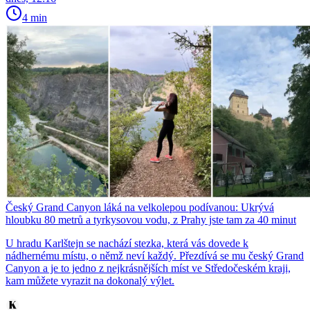
4 min
Český Grand Canyon láká na velkolepou podívanou: Ukrývá
hloubku 80 metrů a tyrkysovou vodu, z Prahy jste tam za 40 minut
U hradu Karlštejn se nachází stezka, která vás dovede k
nádhernému místu, o němž neví každý. Přezdívá se mu český Grand
Canyon a je to jedno z nejkrásnějších míst ve Středočeském kraji,
kam můžete vyrazit na dokonalý výlet.