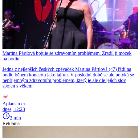
Martina Pártlová bojuje se zdravotním problémem. Zradil ji mozek
na pódiu
Jedna z nejlepších českých zpěvaček Martina Pártlová (47) řádí na
pódiu během koncertu jako tajfun. V poslední době se ale potýká se
nepříjemným zdravotním problémem, který je ale dle jejích slov
spojen s věkem.
Aplausin.cz
dnes, 12:23
2 min
Reklama