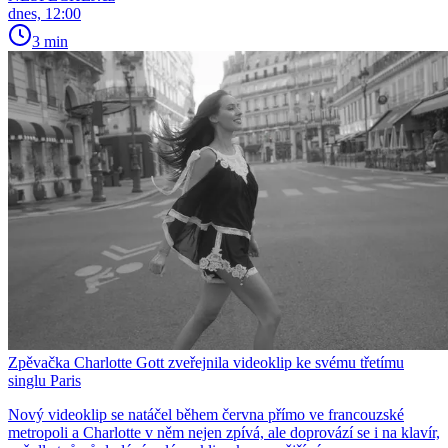
dnes, 12:00
3 min
Zpěvačka Charlotte Gott zveřejnila videoklip ke svému třetímu
singlu Paris
Nový videoklip se natáčel během června přímo ve francouzské
metropoli a Charlotte v něm nejen zpívá, ale doprovází se i na klavír,