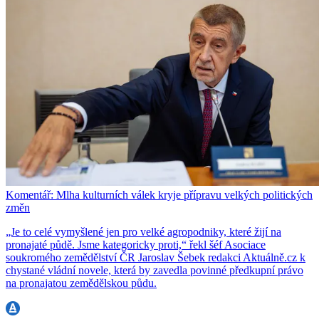
Komentář: Mlha kulturních válek kryje přípravu velkých politických
změn
„Je to celé vymyšlené jen pro velké agropodniky, které žijí na
pronajaté půdě. Jsme kategoricky proti,“ řekl šéf Asociace
soukromého zemědělství ČR Jaroslav Šebek redakci Aktuálně.cz k
chystané vládní novele, která by zavedla povinné předkupní právo
na pronajatou zemědělskou půdu.