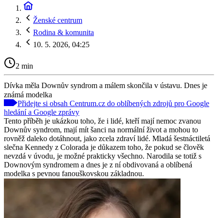
Ženské centrum
Rodina & komunita
10. 5. 2026, 04:25
2 min
Dívka měla Downův syndrom a málem skončila v ústavu. Dnes je
známá modelka
Přidejte si obsah Centrum.cz do oblíbených zdrojů pro Google
hledání a Google zprávy
Tento příběh je ukázkou toho, že i lidé, kteří mají nemoc zvanou
Downův syndrom, mají mít šanci na normální život a mohou to
rovněž daleko dotáhnout, jako zcela zdraví lidé. Mladá šestnáctiletá
slečna Kennedy z Colorada je důkazem toho, že pokud se člověk
nevzdá v úvodu, je možné prakticky všechno. Narodila se totiž s
Downovým syndromem a dnes je z ní obdivovaná a oblíbená
modelka s pevnou fanouškovskou základnou.