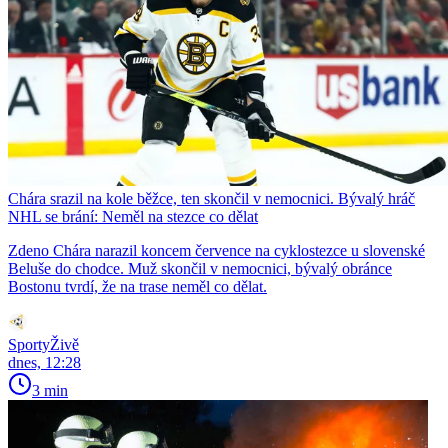
Chára srazil na kole běžce, ten skončil v nemocnici. Bývalý hráč
NHL se brání: Neměl na stezce co dělat
Zdeno Chára narazil koncem července na cyklostezce u slovenské
Beluše do chodce. Muž skončil v nemocnici, bývalý obránce
Bostonu tvrdí, že na trase neměl co dělat.
SportyŽivě
dnes, 12:28
3 min