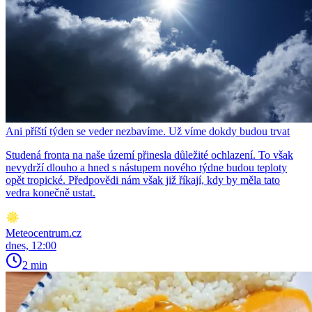
Ani příští týden se veder nezbavíme. Už víme dokdy budou trvat
Studená fronta na naše území přinesla důležité ochlazení. To však
nevydrží dlouho a hned s nástupem nového týdne budou teploty
opět tropické. Předpovědi nám však již říkají, kdy by měla tato
vedra konečně ustat.
Meteocentrum.cz
dnes, 12:00
2 min