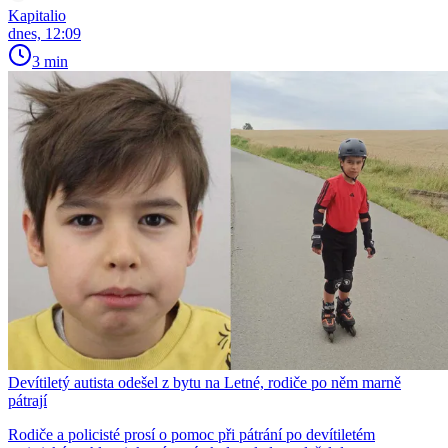
Kapitalio
dnes, 12:09
3 min
Devítiletý autista odešel z bytu na Letné, rodiče po něm marně
pátrají
Rodiče a policisté prosí o pomoc při pátrání po devítiletém