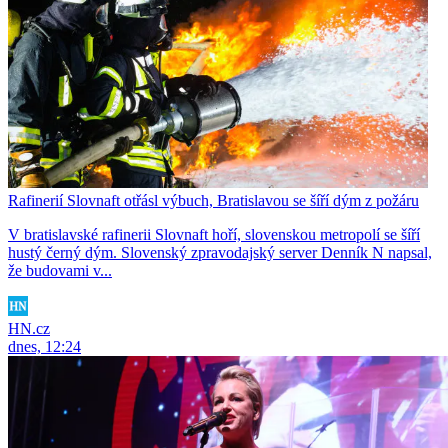
Rafinerií Slovnaft otřásl výbuch, Bratislavou se šíří dým z požáru
V bratislavské rafinerii Slovnaft hoří, slovenskou metropolí se šíří
hustý černý dým. Slovenský zpravodajský server Denník N napsal,
že budovami v...
HN.cz
dnes, 12:24