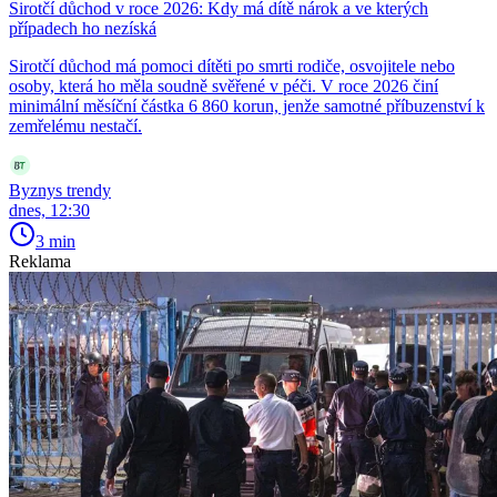
Sirotčí důchod v roce 2026: Kdy má dítě nárok a ve kterých
případech ho nezíská
Sirotčí důchod má pomoci dítěti po smrti rodiče, osvojitele nebo
osoby, která ho měla soudně svěřené v péči. V roce 2026 činí
minimální měsíční částka 6 860 korun, jenže samotné příbuzenství k
zemřelému nestačí.
Byznys trendy
dnes, 12:30
3 min
Reklama