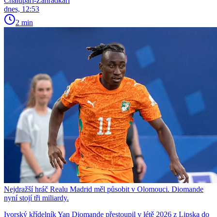
Chalupáři-Zahrádkáři
dnes, 12:53
2 min
Nejdražší hráč Realu Madrid měl působit v Olomouci. Diomande
nyní stojí tři miliardy.
Ivorský křídelník Yan Diomande přestoupil v létě 2026 z Lipska do