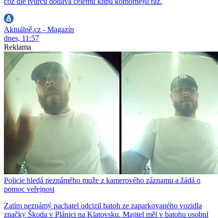
což dle tvůrců dodává celému klipu komornější ráz.
Aktuálně.cz - Magazín
dnes, 11:57
Reklama
Policie hledá neznámého muže z kamerového záznamu a žádá o
pomoc veřejnost
Zatím neznámý pachatel odcizil batoh ze zaparkovaného vozidla
značky Škoda v Plánici na Klatovsku. Majitel měl v batohu osobní