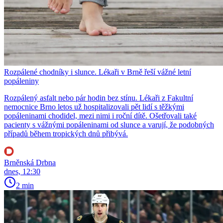
Rozpálené chodníky i slunce. Lékaři v Brně řeší vážné letní
popáleniny
Rozpálený asfalt nebo pár hodin bez stínu. Lékaři z Fakultní
nemocnice Brno letos už hospitalizovali pět lidí s těžkými
popáleninami chodidel, mezi nimi i roční dítě. Ošetřovali také
pacienty s vážnými popáleninami od slunce a varují, že podobných
případů během tropických dnů přibývá.
Brněnská Drbna
dnes, 12:30
2 min