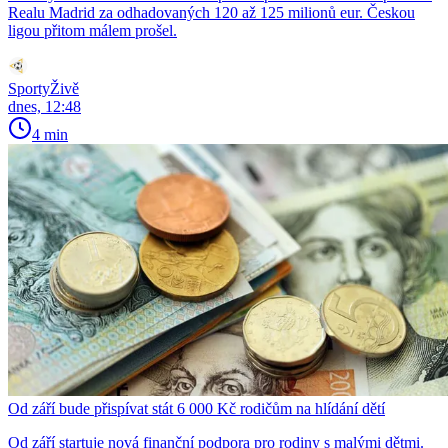
Realu Madrid za odhadovaných 120 až 125 milionů eur. Českou
ligou přitom málem prošel.
SportyŽivě
dnes, 12:48
4 min
Od září bude přispívat stát 6 000 Kč rodičům na hlídání dětí
Od září startuje nová finanční podpora pro rodiny s malými dětmi.