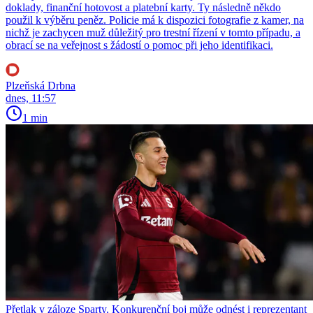
doklady, finanční hotovost a platební karty. Ty následně někdo
použil k výběru peněz. Policie má k dispozici fotografie z kamer, na
nichž je zachycen muž důležitý pro trestní řízení v tomto případu, a
obrací se na veřejnost s žádostí o pomoc při jeho identifikaci.
Plzeňská Drbna
dnes, 11:57
1 min
Přetlak v záloze Sparty. Konkurenční boj může odnést i reprezentant