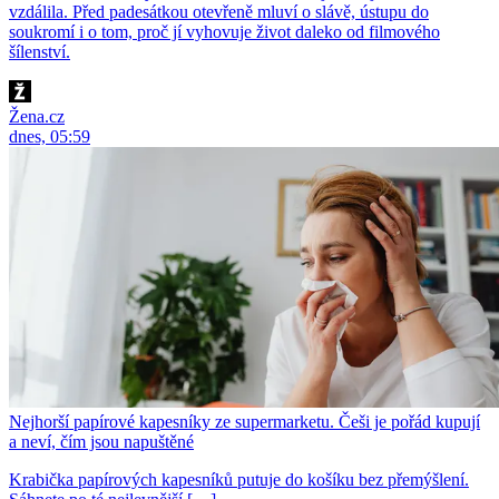
vzdálila. Před padesátkou otevřeně mluví o slávě, ústupu do
soukromí i o tom, proč jí vyhovuje život daleko od filmového
šílenství.
Žena.cz
dnes, 05:59
Nejhorší papírové kapesníky ze supermarketu. Češi je pořád kupují
a neví, čím jsou napuštěné
Krabička papírových kapesníků putuje do košíku bez přemýšlení.