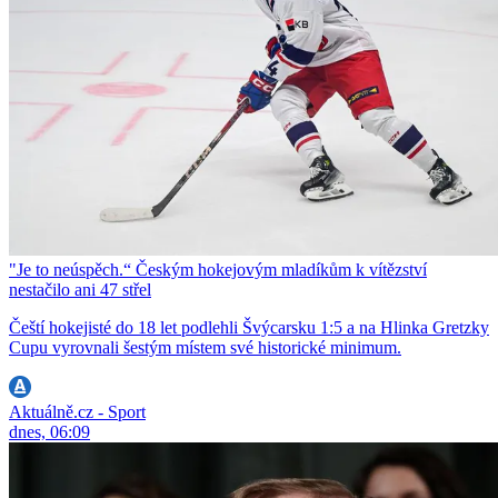
"Je to neúspěch.“ Českým hokejovým mladíkům k vítězství
nestačilo ani 47 střel
Čeští hokejisté do 18 let podlehli Švýcarsku 1:5 a na Hlinka Gretzky
Cupu vyrovnali šestým místem své historické minimum.
Aktuálně.cz - Sport
dnes, 06:09