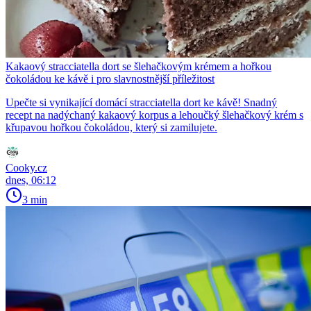
Kakaový stracciatella dort se šlehačkovým krémem a hořkou
čokoládou ke kávě i pro slavnostnější příležitost
Upečte si vynikající domácí stracciatella dort ke kávě! Snadný
recept na nadýchaný kakaový korpus a lehoučký šlehačkový krém s
křupavou hořkou čokoládou, který si zamilujete.
Cooky.cz
dnes, 06:12
3 min