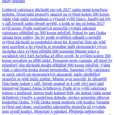
nikdy nepadla
Lednová valorizace důchodů pro rok 2027 zatím nemá konečnou
podobu. Dosavadní propočty ukazují na zvýšení kolem 300 korun,
vláda však může rozhodnout o výrazně vyšší částce. Jasněji má být
v září.Senioři zatím přesně nevědí, o kolik se jim od ledna 2027
zvýší penze. Podle současných propočtů vychází zákonná
valorizace přibližně na 300 korun měsíčně. Pokud by tato částka
zůstala beze změny, šlo by podle nynějších odhadů o nejnižší
zvýšení důchodů za posledních deset let. Konečné číslo ale ještě
není uzavřené a do výpočtu se promítne další ekonomický vývoj.
Juchelka chce zvýšení přiblížit 600 korunám Ministr práce a
sociálních věcí Aleš Juchelka už dříve uvedl, že zvýšení kolem 300
korun považuje za příliš nízké. Prosazuje proto variantu, při které by
průměrný růst důchodů dosáhl přibližně 600 korun měsíčně. Vláda
však o takovém kroku dosud nerozhodla. Samotná výše valorizace
se navíc odvíjí od ekonomických ukazatelů, takže předběžný
propočet se ještě může změnit. Ministr nyní potvrdil, že přesnější
číslo bude známé v září. Stejně opatrně se k celé věci staví také
ministryně financí Alena Schillerová. Podle ní je vyšší valorizace
jednou z možností, kterou bude kabinet řešit, ale dokud vláda nemá
definitivní výpočty a společnou dohodu, nechce seniorům slibovat
konkrétní částku. Vyšší částka nemá podporu celé koalice Varianta
zvýšení nad rámec současného zákonného propočtu už vyvolala
spor uvnitř koalice. Motoristé ji odmítají. Předseda sněmovního