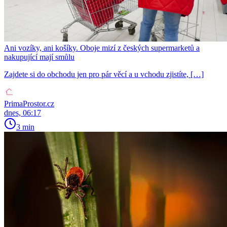
Ani vozíky, ani košíky. Oboje mizí z českých supermarketů a
nakupující mají smůlu
Zajdete si do obchodu jen pro pár věcí a u vchodu zjistíte, […]
PrimaProstor.cz
dnes, 06:17
3 min