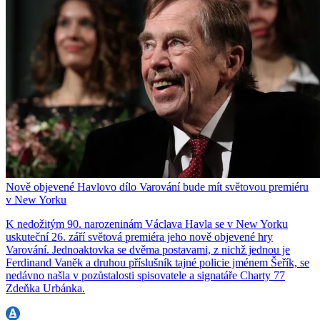
Nově objevené Havlovo dílo Varování bude mít světovou premiéru
v New Yorku
K nedožitým 90. narozeninám Václava Havla se v New Yorku
uskuteční 26. září světová premiéra jeho nově objevené hry
Varování. Jednoaktovka se dvěma postavami, z nichž jednou je
Ferdinand Vaněk a druhou příslušník tajné policie jménem Šeřík, se
nedávno našla v pozůstalosti spisovatele a signatáře Charty 77
Zdeňka Urbánka.