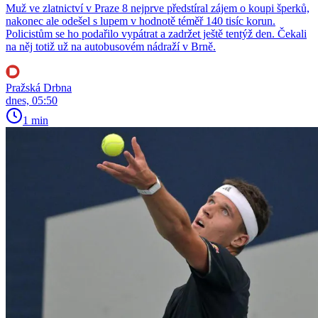
Muž ve zlatnictví v Praze 8 nejprve předstíral zájem o koupi šperků,
nakonec ale odešel s lupem v hodnotě téměř 140 tisíc korun.
Policistům se ho podařilo vypátrat a zadržet ještě tentýž den. Čekali
na něj totiž už na autobusovém nádraží v Brně.
Pražská Drbna
dnes, 05:50
1 min