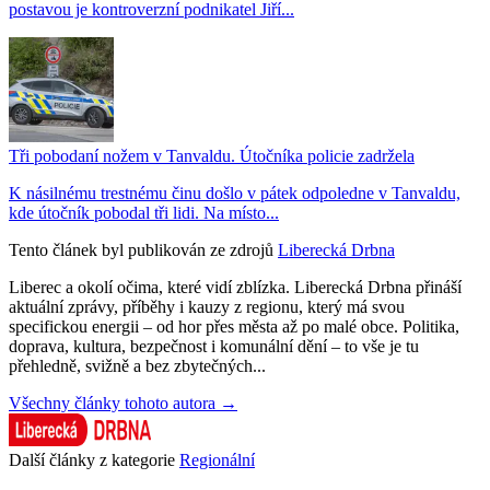
postavou je kontroverzní podnikatel Jiří...
Tři pobodaní nožem v Tanvaldu. Útočníka policie zadržela
K násilnému trestnému činu došlo v pátek odpoledne v Tanvaldu,
kde útočník pobodal tři lidi. Na místo...
Tento článek byl publikován ze zdrojů
Liberecká Drbna
Liberec a okolí očima, které vidí zblízka. Liberecká Drbna přináší
aktuální zprávy, příběhy i kauzy z regionu, který má svou
specifickou energii – od hor přes města až po malé obce. Politika,
doprava, kultura, bezpečnost i komunální dění – to vše je tu
přehledně, svižně a bez zbytečných...
Všechny články tohoto autora →
Další články z kategorie
Regionální