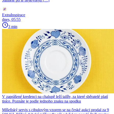
Sáhnete po té nejlevnější […]
ExtraInspirace
dnes, 05:55
3 min
V zaprášené kredenci na chalupě leží talíře, za které sběratelé platí
tisíce. Poznáte je podle jednoho znaku na spodku
Míšeňský servis s cibulovým vzorem se na české aukci prodal za 9