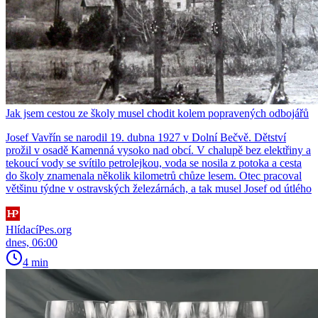
Jak jsem cestou ze školy musel chodit kolem popravených odbojářů
Josef Vavřín se narodil 19. dubna 1927 v Dolní Bečvě. Dětství
prožil v osadě Kamenná vysoko nad obcí. V chalupě bez elektřiny a
tekoucí vody se svítilo petrolejkou, voda se nosila z potoka a cesta
do školy znamenala několik kilometrů chůze lesem. Otec pracoval
většinu týdne v ostravských železárnách, a tak musel Josef od útlého
HlídacíPes.org
dnes, 06:00
4 min