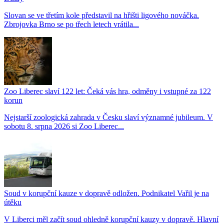
Slovan se ve třetím kole představil na hřišti ligového nováčka.
Zbrojovka Brno se po třech letech vrátila...
Zoo Liberec slaví 122 let: Čeká vás hra, odměny i vstupné za 122
korun
Nejstarší zoologická zahrada v Česku slaví významné jubileum. V
sobotu 8. srpna 2026 si Zoo Liberec...
Soud v korupční kauze v dopravě odložen. Podnikatel Vařil je na
útěku
V Liberci měl začít soud ohledně korupční kauzy v dopravě. Hlavní