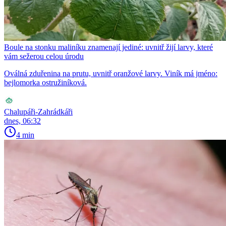
Boule na stonku maliníku znamenají jediné: uvnitř žijí larvy, které
vám sežerou celou úrodu
Oválná zduřenina na prutu, uvnitř oranžové larvy. Viník má jméno:
bejlomorka ostružiníková.
Chalupáři-Zahrádkáři
dnes, 06:32
4 min