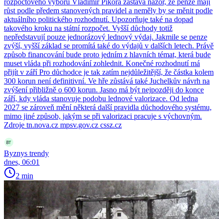
rozpočtového výboru Vladimír Pikora zastává názor, že penze mají
růst podle předem stanovených pravidel a neměly by se měnit podle
aktuálního politického rozhodnutí. Upozorňuje také na dopad
takového kroku na státní rozpočet. Vyšší důchody totiž
nepředstavují pouze jednorázový lednový výdaj. Jakmile se penze
zvýší, vyšší základ se promítá také do výdajů v dalších letech. Právě
způsob financování bude proto jedním z hlavních témat, která bude
muset vláda při rozhodování zohlednit. Konečné rozhodnutí má
přijít v září Pro důchodce je tak zatím nejdůležitější, že částka kolem
300 korun není definitivní. Ve hře zůstává také Juchelkův návrh na
zvýšení přibližně o 600 korun. Jasno má být nejpozději do konce
září, kdy vláda stanovuje podobu lednové valorizace. Od ledna
2027 se zároveň mění některá další pravidla důchodového systému,
mimo jiné způsob, jakým se při valorizaci pracuje s výchovným.
Zdroje tn.nova.cz mpsv.gov.cz cssz.cz
Byznys trendy
dnes, 06:01
2 min