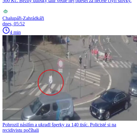
500 Kč. Běžný dubský talíř vedle něj odešel za necelé čtyři stovky.
Chalupáři-Zahrádkáři
dnes, 05:52
4 min
Pohrozil násilím a ukradl šperky za 140 tisíc. Policisté si na
recidivistu počíhali