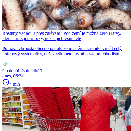
Rostliny vadnou i přes zalévání? Pod zemí je možná žerou larvy,
které tam žijí i tři roky, než si jich všimnete
Ponrava chrousta obecného dokáže mladému stromku zničit celý
kořenový systém dřív, než si všimnete prvního vadnoucího listu.
Chalupáři-Zahrádkáři
dnes, 06:24
4 min