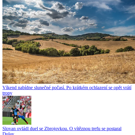
Víkend nabídne slunečné počasí. Po krátkém ochlazení se opět vrátí
tropy
Slovan ovládl duel se Zbrojovkou. O vítěznou trefu se postaral
Dulay