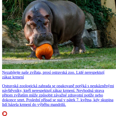
Nezabíjejte naše zvířata, prosí ostravská zoo. Lidé nerespektují
zákaz krmení
Ostravská zoologická zahrada se opakovaně potýká s neukázněnými
návštěvníky, kteří nerespektují zákaz krmení. Nevhodná strava
přitom zvířatům může způsobit závažné zdravotní potíže nebo
dokonce smrt. Poslední případ se stal v pátek 7. května, kdy skupina
lidí házela krmení do výběhu mandrilů.