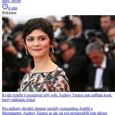
dnes, 06:00
4 min
Reklama
Kvůli Amélii ji poznával celý svět. Audrey Tautou pak udělala krok,
který málokdo čekal
Pro miliony diváků zůstane navždy rozpustilou Amélií z
Montmartru, Audrey Tautou se ale od své nejslavnější role dávno