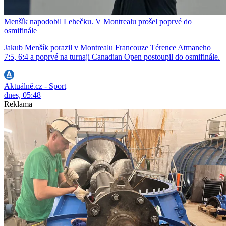
Menšík napodobil Lehečku. V Montrealu prošel poprvé do
osmifinále
Jakub Menšík porazil v Montrealu Francouze Térence Atmaneho
7:5, 6:4 a poprvé na turnaji Canadian Open postoupil do osmifinále.
Aktuálně.cz - Sport
dnes, 05:48
Reklama