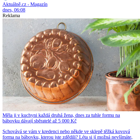
Aktuálně.cz - Magazín
dnes, 06:08
Reklama
Měla ji v kuchyni každá druhá žena, dnes za tuhle formu na
bábovku dávají sběratelé až 5 000 Kč
Schovává se vám v kredenci nebo někde ve sklepě těžká kovová
forma na bábovku, kterou jste zdědili? Léta si jí možná nevšímáte,