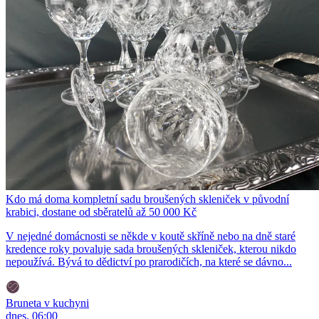
Kdo má doma kompletní sadu broušených skleniček v původní
krabici, dostane od sběratelů až 50 000 Kč
V nejedné domácnosti se někde v koutě skříně nebo na dně staré
kredence roky povaluje sada broušených skleniček, kterou nikdo
nepoužívá. Bývá to dědictví po prarodičích, na které se dávno...
Bruneta v kuchyni
dnes, 06:00