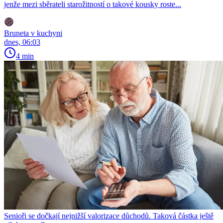
jenže mezi sběrateli starožitností o takové kousky roste...
Bruneta v kuchyni
dnes, 06:03
4 min
Senioři se dočkají nejnižší valorizace důchodů. Taková částka ještě