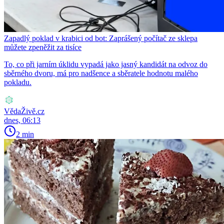
Zapadlý poklad v krabici od bot: Zaprášený počítač ze sklepa
můžete zpeněžit za tisíce
To, co při jarním úklidu vypadá jako jasný kandidát na odvoz do
sběrného dvoru, má pro nadšence a sběratele hodnotu malého
pokladu.
VědaŽivě.cz
dnes, 06:13
2 min