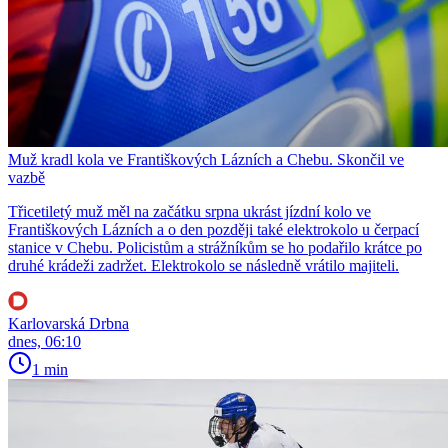
Muž kradl kola ve Františkových Lázních a Chebu. Skončil ve
vazbě
Třicetiletý muž měl na začátku srpna ukrást jízdní kolo ve
Františkových Lázních a o den později také elektrokolo u čerpací
stanice v Chebu. Policistům a strážníkům se ho podařilo krátce po
druhé krádeži zadržet. Elektrokolo se následně vrátilo majiteli.
Karlovarská Drbna
dnes, 06:10
1 min