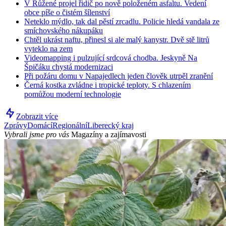
V Růžené projel řidič po nově položeném asfaltu. Vedení
obce píše o čistém šílenství
Neteklo mýdlo, tak dal pěstí zrcadlu. Policie hledá vandala ze
smíchovského nákupáku
Chtěl ukrást naftu, přinesl si ale malý kanystr. Dvě stě litrů
vyteklo na zem
Videomapping i pulzující srdcová chodba. Jeskyně Na
Špičáku chystá modernizaci
Při požáru domu v Napajedlech jeden člověk utrpěl zranění
Černá kostka zvládne i tropické teploty. S chlazením
pomůžou moderní technologie
Zobrazit více
Zprávy
Domácí
Regionální
Liberecký kraj
Vybrali jsme pro vás
Magazíny a zajímavosti