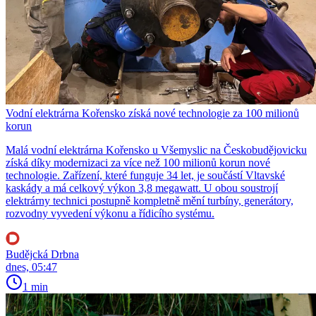
Vodní elektrárna Kořensko získá nové technologie za 100 milionů
korun
Malá vodní elektrárna Kořensko u Všemyslic na Českobudějovicku
získá díky modernizaci za více než 100 milionů korun nové
technologie. Zařízení, které funguje 34 let, je součástí Vltavské
kaskády a má celkový výkon 3,8 megawatt. U obou soustrojí
elektrárny technici postupně kompletně mění turbíny, generátory,
rozvodny vyvedení výkonu a řídicího systému.
Budějcká Drbna
dnes, 05:47
1 min