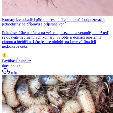
Komáry lze odradit i přírodní cestou. Tento domácí odpuzovač je
jednoduchý na přípravu a příjemně voní
Pokud se těšíte na léto a na večerní posezení na verandě, ale už teď
se obáváte nepříjemných komárů, vyrobte si domácí repelent z
citronu a hřebíčku. Léto je sice období, na které většina lidí
nedočkavě čeká,...
BydlímeÚtulně.cz
dnes, 06:27
2 min