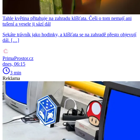
Tahle květina přitahuje na zahradu klíšťata. Češi o tom nemají ani
tušení a vesele ji sází dál
Sekáte trávník jako hodinky, a klíšťata se na zahradě přesto objevují
dál. […]
PrimaProstor.cz
dnes, 06:15
3 min
Reklama