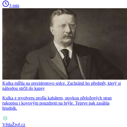
3 min
Kulka mířila na prezidentovo srdce. Zachránil ho předmět, který si
náhodou strčil do kapsy
Kulka z revolveru prošla kabátem, stovkou přeložených stran
rukopisu i kovovým pouzdrem na brýle. Teprve pak zasáhla
hrudník.
VědaŽivě.cz