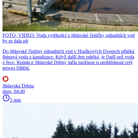
FOTO, VIDEO: Voda vytékající z jihlavské čističky odpadních vod
by se dala pít
Do jihlavské čistírny odpadních vod v Hruškových Dvorech přitéká
špinavá voda z kanalizace. Když další den odtéká, je čistší než voda
v řece. Redakce Jihlavské Drbny měla možnost si prohlédnout celý
proces čištění.
Jihlavská Drbna
dnes, 04:49
2 min