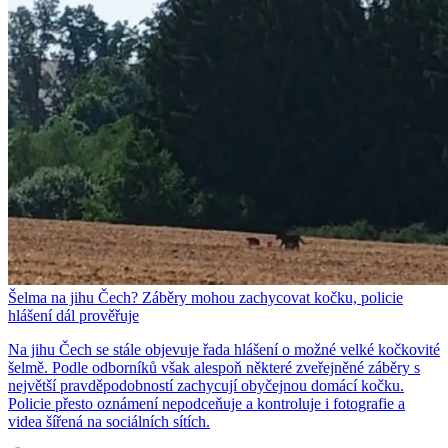
Šelma na jihu Čech? Záběry mohou zachycovat kočku, policie
hlášení dál prověřuje
Na jihu Čech se stále objevuje řada hlášení o možné velké kočkovité
šelmě. Podle odborníků však alespoň některé zveřejněné záběry s
největší pravděpodobností zachycují obyčejnou domácí kočku.
Policie přesto oznámení nepodceňuje a kontroluje i fotografie a
videa šířená na sociálních sítích.