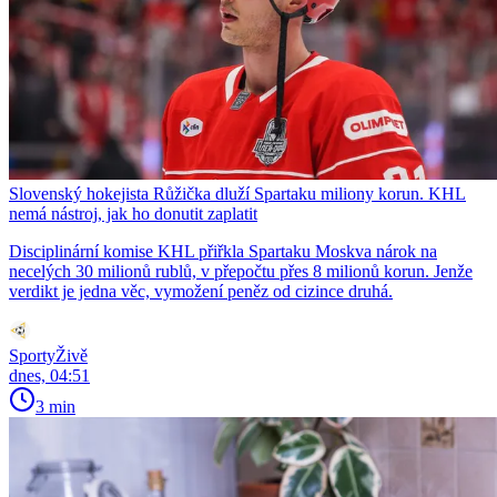
Slovenský hokejista Růžička dluží Spartaku miliony korun. KHL
nemá nástroj, jak ho donutit zaplatit
Disciplinární komise KHL přiřkla Spartaku Moskva nárok na
necelých 30 milionů rublů, v přepočtu přes 8 milionů korun. Jenže
verdikt je jedna věc, vymožení peněz od cizince druhá.
SportyŽivě
dnes, 04:51
3 min