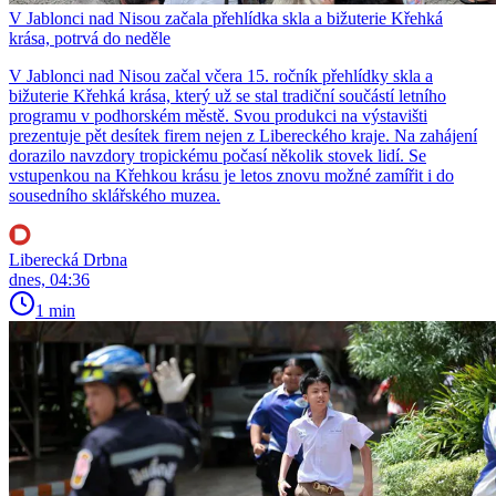
V Jablonci nad Nisou začala přehlídka skla a bižuterie Křehká
krása, potrvá do neděle
V Jablonci nad Nisou začal včera 15. ročník přehlídky skla a
bižuterie Křehká krása, který už se stal tradiční součástí letního
programu v podhorském městě. Svou produkci na výstavišti
prezentuje pět desítek firem nejen z Libereckého kraje. Na zahájení
dorazilo navzdory tropickému počasí několik stovek lidí. Se
vstupenkou na Křehkou krásu je letos znovu možné zamířit i do
sousedního sklářského muzea.
Liberecká Drbna
dnes, 04:36
1 min