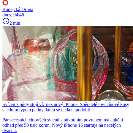
Budějcká Drbna
dnes, 04:46
2 min
Svícen z půdy stojí víc než nový iPhone. Sběratelé loví cínové kusy
s jedním typem patiny, která se nedá napodobit
Pár secesních cínových svícnů s původním povrchem má aukční
odhad přes 50 tisíc korun. Nový iPhone 16 startuje na necelých
dvaceti.