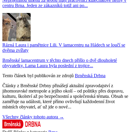
Nepříjemnou směnu za sebou mají pracovníci kulečníkové herny v
centru Brna. Jeden ze zákazníků totiž ani po...
Rázná Laura i pamětnice Lili. V lamacentru na Hádech se loučí se
dvěma zvířaty
Brněnské lamacentrum v těchto dnech přišlo o dvě dlouholeté
obyvatelky. Lama Laura byla poslední z trojice...
Tento článek byl publikován ze zdrojů
Brněnská Drbna
Články z Brněnské Drbny přinášejí aktuální zpravodajství z
jihomoravské metropole a jejího okolí – od politiky přes dopravu,
kulturu, školství až po bezpečnostní a společenská témata. Obsah se
zaměřuje na události, které přímo ovlivňují každodenní život
místních obyvatel, ať už jde o nové...
Všechny články tohoto autora →