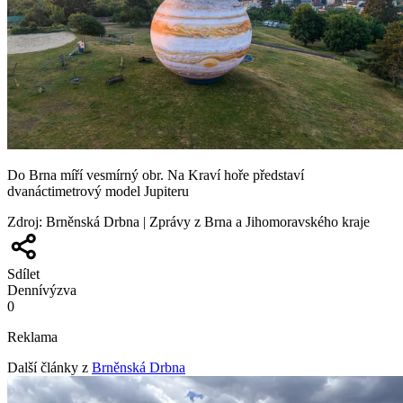
Do Brna míří vesmírný obr. Na Kraví hoře představí
dvanáctimetrový model Jupiteru
Zdroj
:
Brněnská Drbna | Zprávy z Brna a Jihomoravského kraje
Sdílet
Denní
výzva
0
Reklama
Další články z
Brněnská Drbna