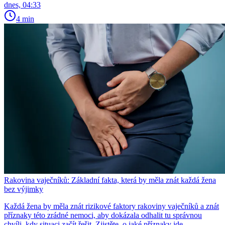
dnes, 04:33
4 min
Rakovina vaječníků: Základní fakta, která by měla znát každá žena
bez výjimky
Každá žena by měla znát rizikové faktory rakoviny vaječníků a znát
příznaky této zrádné nemoci, aby dokázala odhalit tu správnou
chvíli, kdy situaci začít řešit. Zjistěte, o jaké příznaky jde.