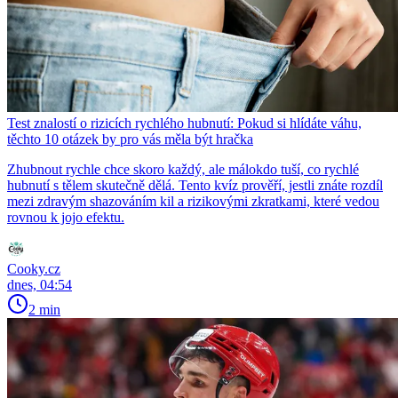
Test znalostí o rizicích rychlého hubnutí: Pokud si hlídáte váhu,
těchto 10 otázek by pro vás měla být hračka
Zhubnout rychle chce skoro každý, ale málokdo tuší, co rychlé
hubnutí s tělem skutečně dělá. Tento kvíz prověří, jestli znáte rozdíl
mezi zdravým shazováním kil a rizikovými zkratkami, které vedou
rovnou k jojo efektu.
Cooky.cz
dnes, 04:54
2 min