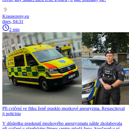
Krasnezeny.eu
dnes, 04:31
2 min
Při cvičení ve fitku ženě prasklo mozkové aneuryzma. Resuscitoval
ji policista
V důsledku prasknutí mozkového aneuryzmatu náhle zkolabovala
při cvičení v plzeňském fitness centru mladá žena. Současně u ní