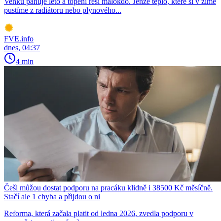
Venku panuje léto a topení řeší málokdo. Jenže teplo, které si v zimě
pustíme z radiátoru nebo plynového...
FVE.info
dnes, 04:37
4 min
Češi můžou dostat podporu na pracáku klidně i 38500 Kč měsíčně.
Stačí ale 1 chyba a přijdou o ni
Reforma, která začala platit od ledna 2026, zvedla podporu v