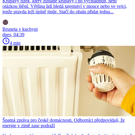
Křupavý řízek, který zůstane křupavý i po vychladnutí, není
otázkou štěstí. Většina lidí hledá tajemství v mouce nebo ve vejci,
jenže pravda leží úplně jinde. Stačí do obalu přidat jednu...
Bruneta v kuchyni
dnes, 04:39
4 min
Špatná zpráva pro české domácnosti. Odborníci předpovídají, že
energie v zimě zase podraží