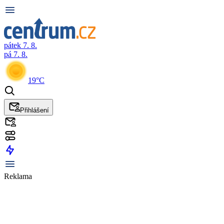
pátek 7. 8.
pá 7. 8.
19°C
Přihlášení
Reklama