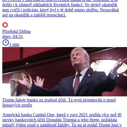
došlo i k zástavě základních životních funkcí. Ve stejný okamžik
tam cvičil i policista, který byl v té době mimo službu. Nezaváhal
ani na okamžik a zahájil resuscitaci.
Plzeňská Drbna
dnes, 04:31
1 min
Trump žaluje banku za zrušení účtů. Ta nyní promluvila o praní
špinavých peněz
Americká banka Capital One, která v roce 2021 zrušila více než tři
stovky bankovních účtů Donalda Trumpa a jeho firem, požádala
minulý týden soud o zamítnutí žaloby. Tu na ni podal Trump loni v