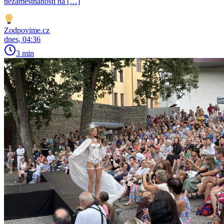
nezaměstnanosti na […]
Zodpovime.cz
dnes, 04:36
3 min