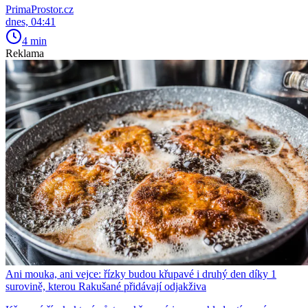
PrimaProstor.cz
dnes, 04:41
4 min
Reklama
Ani mouka, ani vejce: řízky budou křupavé i druhý den díky 1
surovině, kterou Rakušané přidávají odjakživa