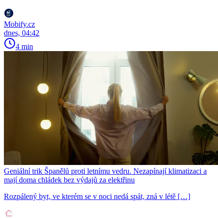
Mobify.cz
dnes, 04:42
4 min
Geniální trik Španělů proti letnímu vedru. Nezapínají klimatizaci a
mají doma chládek bez výdajů za elektřinu
Rozpálený byt, ve kterém se v noci nedá spát, zná v létě […]