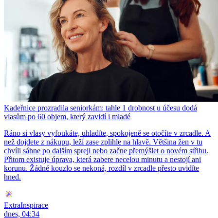
Kadeřnice prozradila seniorkám: tahle 1 drobnost u účesu dodá
vlasům po 60 objem, který zavidí i mladé
Ráno si vlasy vyfoukáte, uhladíte, spokojeně se otočíte v zrcadle. A
než dojdete z nákupu, leží zase zplihle na hlavě. Většina žen v tu
chvíli sáhne po dalším spreji nebo začne přemýšlet o novém střihu.
Přitom existuje úprava, která zabere necelou minutu a nestojí ani
korunu. Žádné kouzlo se nekoná, rozdíl v zrcadle přesto uvidíte
hned.
ExtraInspirace
dnes, 04:34