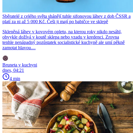
Sběratelé z celého světa shánějí tuhle sifonovou láhev z dob ČSSR a
platí za ni až 5 000 Kč. Češi ji mají po babičce ve sklepě
Skleněná láhev v kovovém opletu, na kterou roky nikdo nesáhl,
obvykle dožívá v koutě sklepa nebo vzadu v kredenci. Zrovna
tenhle nenápadný pozůstatek socialistické kuchyně ale umí pěkně
zamotat hlavou....
Bruneta v kuchyni
dnes, 04:21
4 min