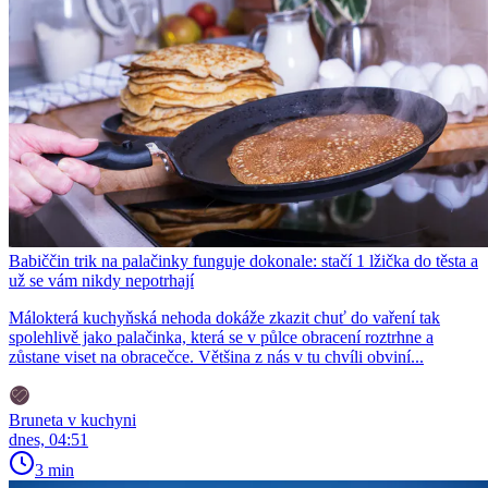
Babiččin trik na palačinky funguje dokonale: stačí 1 lžička do těsta a
už se vám nikdy nepotrhají
Málokterá kuchyňská nehoda dokáže zkazit chuť do vaření tak
spolehlivě jako palačinka, která se v půlce obracení roztrhne a
zůstane viset na obracečce. Většina z nás v tu chvíli obviní...
Bruneta v kuchyni
dnes, 04:51
3 min