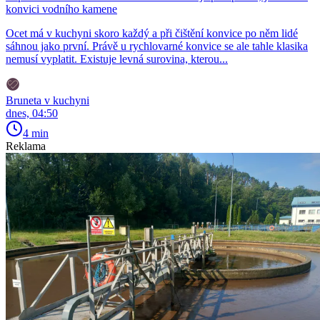
konvici vodního kamene
Ocet má v kuchyni skoro každý a při čištění konvice po něm lidé
sáhnou jako první. Právě u rychlovarné konvice se ale tahle klasika
nemusí vyplatit. Existuje levná surovina, kterou...
Bruneta v kuchyni
dnes, 04:50
4 min
Reklama