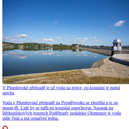
V Plumlovské přehradě je už voda na trojce, po koupání je nutná
sprcha
Voda v Plumlovské přehradě na Prostějovsku se zhoršila a je na
stupni tři. Lidé by se měli po koupání osprchovat. Naopak na
štěrkopískových jezerech Poděbrady nedaleko Olomouce je voda
stále čistá a má označení jedna.