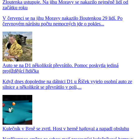
Žloutenka ustupuje. Na jihu Moravy se nakazilo nejméně lidí od
začátku roku
V červenci se na jihu Moravy nakazilo žloutenkou 29 lidí. Po
červnovém nárůstu počtu nemocných jde o pokles...
Auto se na D1 několikrát převrátilo. Pomoc poskytla jediná
projíždějící řidička
Když dnes dopoledne na dálnici D1 u Říček vyjelo osobní auto ze
silnice a několikrát se převrátilo v poli,...
Kulečník v Brně se zvrtl. Host v herně hajloval a napadl obsluhu