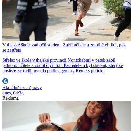
V thajské škole zaútočil student. Zabil učitele a zranil čtyři lidi, pak
se zastřelil
Střelec ve škole v thajské provincii Nontchaburí v pátek zabil
jednoho učitele a zranil čtyři lidi. Pachatelem byl student, který se
posléze zastřelil, uvedla podle agentury Reuters policie.
Aktuálně.cz - Zprávy
dnes, 04:34
Reklama