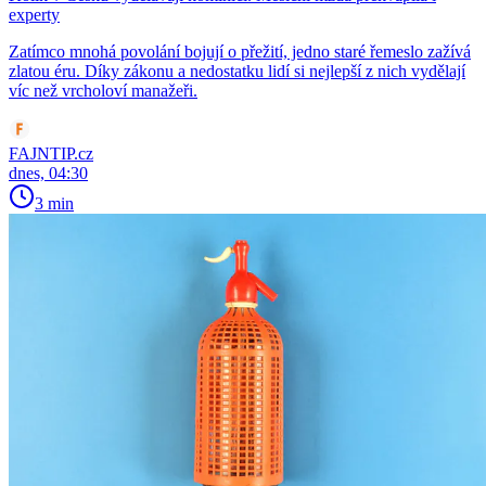
experty
Zatímco mnohá povolání bojují o přežití, jedno staré řemeslo zažívá
zlatou éru. Díky zákonu a nedostatku lidí si nejlepší z nich vydělají
víc než vrcholoví manažeři.
FAJNTIP.cz
dnes, 04:30
3 min