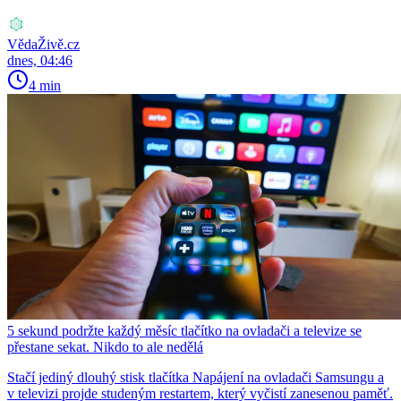
VědaŽivě.cz
dnes, 04:46
4 min
5 sekund podržte každý měsíc tlačítko na ovladači a televize se
přestane sekat. Nikdo to ale nedělá
Stačí jediný dlouhý stisk tlačítka Napájení na ovladači Samsungu a
v televizi projde studeným restartem, který vyčistí zanesenou paměť.