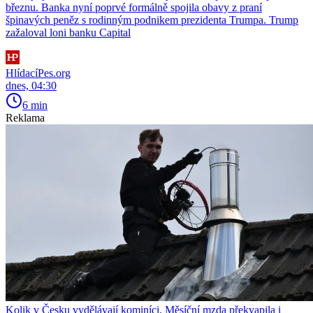
březnu. Banka nyní poprvé formálně spojila obavy z praní
špinavých peněz s rodinným podnikem prezidenta Trumpa. Trump
zažaloval loni banku Capital
HlídacíPes.org
dnes, 04:30
6 min
Reklama
Kolik v Česku vydělávají kominíci. Měsíční mzda překvapila i