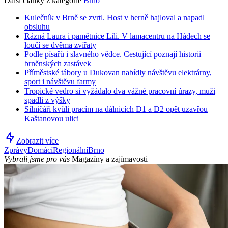
Další články z kategorie
Brno
Kulečník v Brně se zvrtl. Host v herně hajloval a napadl
obsluhu
Rázná Laura i pamětnice Lili. V lamacentru na Hádech se
loučí se dvěma zvířaty
Podle písařů i slavného vědce. Cestující poznají historii
brněnských zastávek
Příměstské tábory u Dukovan nabídly návštěvu elektrárny,
sport i návštěvu farmy
Tropické vedro si vyžádalo dva vážné pracovní úrazy, muži
spadli z výšky
Silničáři kvůli pracím na dálnicích D1 a D2 opět uzavřou
Kaštanovou ulici
Zobrazit více
Zprávy
Domácí
Regionální
Brno
Vybrali jsme pro vás
Magazíny a zajímavosti