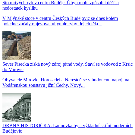
Sto mrtvých ryb v centru Budějc. Úhyn mohl způsobit déšť a
nedostatek kyslíku
V Mlýnské stoce v centru Českých Budějovic se dnes kolem
poledne začaly objevovat uhynulé ryby. Jejich těla...
Sever Písecka získá nový zdroj pitné vody. Staví se vodovod z Krsic
do Mirovic
Obyvatelé Mirovic, Horosedel a Nerestců se v budoucnu napojí na
Vodárenskou soustavu jižní Čechy. Nový...
DRBNA HISTORIČKA: Lannovka byla výkladní skříní moderních
Budějovic