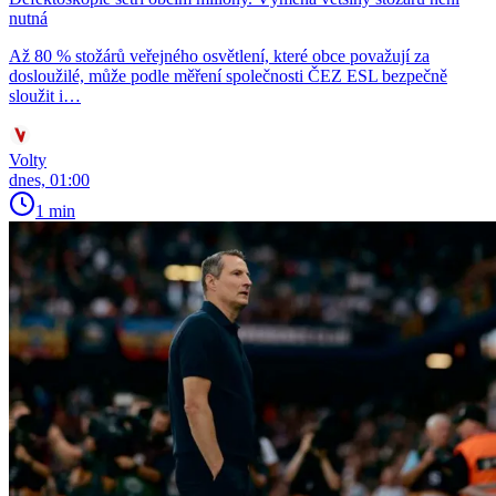
nutná
Až 80 % stožárů veřejného osvětlení, které obce považují za
dosloužilé, může podle měření společnosti ČEZ ESL bezpečně
sloužit i…
Volty
dnes, 01:00
1 min