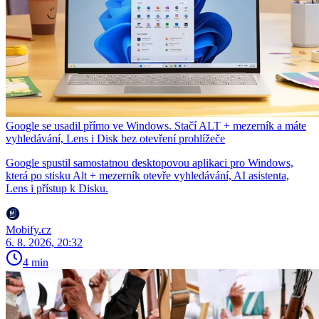
Google se usadil přímo ve Windows. Stačí ALT + mezerník a máte
vyhledávání, Lens i Disk bez otevření prohlížeče
Google spustil samostatnou desktopovou aplikaci pro Windows,
která po stisku Alt + mezerník otevře vyhledávání, AI asistenta,
Lens i přístup k Disku.
Mobify.cz
6. 8. 2026, 20:32
4 min