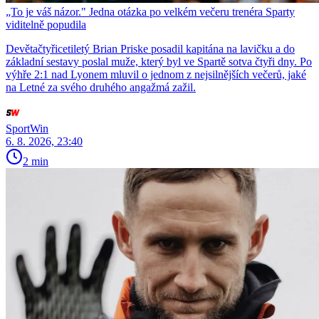
„To je váš názor." Jedna otázka po velkém večeru trenéra Sparty
viditelně popudila
Devětačtyřicetiletý Brian Priske posadil kapitána na lavičku a do
základní sestavy poslal muže, který byl ve Spartě sotva čtyři dny. Po
výhře 2:1 nad Lyonem mluvil o jednom z nejsilnějších večerů, jaké
na Letné za svého druhého angažmá zažil.
SportWin
6. 8. 2026, 23:40
2 min