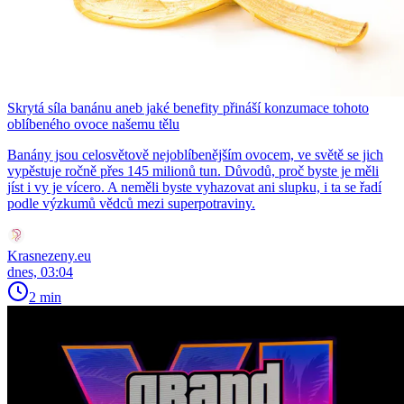
Skrytá síla banánu aneb jaké benefity přináší konzumace tohoto
oblíbeného ovoce našemu tělu
Banány jsou celosvětově nejoblíbenějším ovocem, ve světě se jich
vypěstuje ročně přes 145 milionů tun. Důvodů, proč byste je měli
jíst i vy je vícero. A neměli byste vyhazovat ani slupku, i ta se řadí
podle výzkumů vědců mezi superpotraviny.
Krasnezeny.eu
dnes, 03:04
2 min