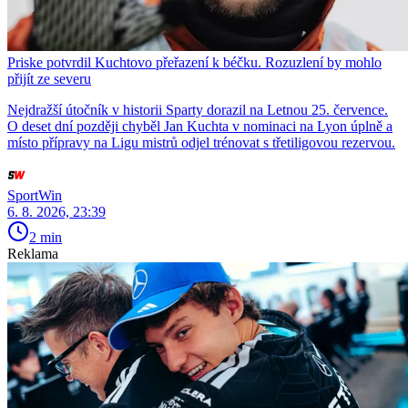
Priske potvrdil Kuchtovo přeřazení k béčku. Rozuzlení by mohlo
přijít ze severu
Nejdražší útočník v historii Sparty dorazil na Letnou 25. července.
O deset dní později chyběl Jan Kuchta v nominaci na Lyon úplně a
místo přípravy na Ligu mistrů odjel trénovat s třetiligovou rezervou.
SportWin
6. 8. 2026, 23:39
2 min
Reklama