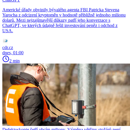
Americké úřady obvinily bývalého agenta FBI Patricka Stevena
Yarocha z odcizení kryptoměn v hodnotě přibližně jednoho milionu
dolarů. Mezi nejzajímavější důkazy patří jeho konverzace s
ChatGPT, ve kterých údajně řešil investování peněz i odchod z
USA.
cdr.cz
dnes, 01:00
2 min
Defektoskopie šetří obcím miliony. Výměna většiny stožárů není