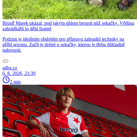
Brusíř Marek ukázal, pod jakým úhlem brousit nůž sekačky. Většina
zahrádkářů to dělá špatně
Podzim je ideálním obdobím pro přípravu zahradní techniky na
příští sezonu. Začít je dobré u sekačky, kterou je třeba důkladně
nabrousit.
adbz.cz
6. 8. 2026, 21:39
2 min