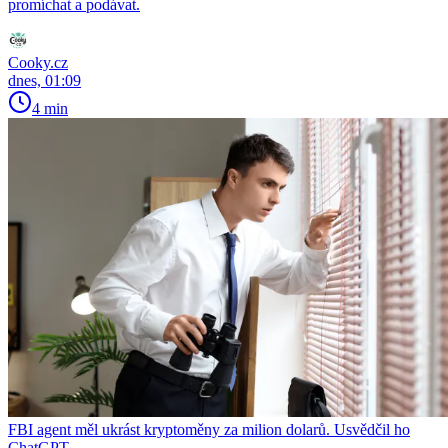
promíchat a podávat.
Cooky.cz
dnes, 01:09
4 min
FBI agent měl ukrást kryptoměny za milion dolarů. Usvědčil ho
ChatGPT