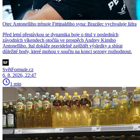
Otec Antonelliho trénuje Fittipaldiho syna: Brazilec vychvaluje lídra
Před letní přestávkou se dynamika boje o titul v posledních
závodních víkendech otočila ve prospěch Andrey Kimiho
Antonelliho. Ital dokáže pravidelně zajíždět výsledky a sbírat
důležité body, které mohou v součtu na konci sezony rozhodnout.
SvětFormule.cz
6. 8. 2026, 22:47
1 min