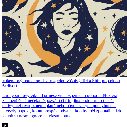
Víkendový horoskop: Lvi rozjedou vášnivý flirt a Štíři propadnou
žárlivosti
Druhý srpnový víkend přinese víc než jen letní pohodu. Některá
znamení čeká nečekané pozvání či flirt, jiná budou muset ustát
citlivý rozhovor, změnu plánů nebo návrat starých pochybností.
Hvězdy napoví, komu prospěje odvaha, kdo by měl zpomalit a kdo
tentokrát nesmí ignorovat vlastní intuici.