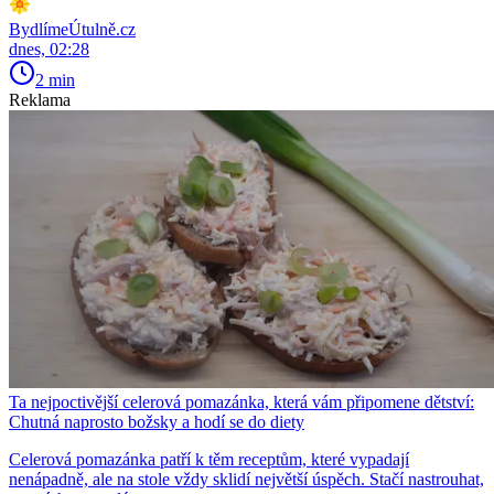
BydlímeÚtulně.cz
dnes, 02:28
2 min
Reklama
Ta nejpoctivější celerová pomazánka, která vám připomene dětství:
Chutná naprosto božsky a hodí se do diety
Celerová pomazánka patří k těm receptům, které vypadají
nenápadně, ale na stole vždy sklidí největší úspěch. Stačí nastrouhat,