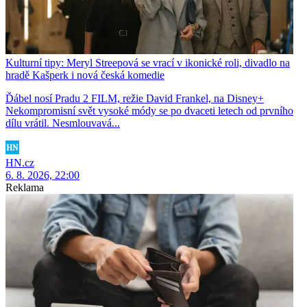
Kulturní tipy: Meryl Streepová se vrací v ikonické roli, divadlo na
hradě Kašperk i nová česká komedie
Ďábel nosí Pradu 2 FILM, režie David Frankel, na Disney+
Nekompromisní svět vysoké módy se po dvaceti letech od prvního
dílu vrátil. Nesmlouvavá...
HN.cz
6. 8. 2026, 22:00
Reklama