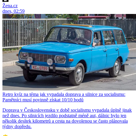
Žena.cz
dnes, 02:59
Retro kvíz na téma jak vypadala doprava a silnice za socialismu:
Pamětníci musí povinně získat 10/10 bodů
Doprava v Československu v době socialismu vypadala úplně jinak
než dnes. Po silnicích jezdilo podstatně méně aut, dálnic bylo jen
několik desítek kilometrů a cesta na dovolenou se často plánovala
týdny dopředu.