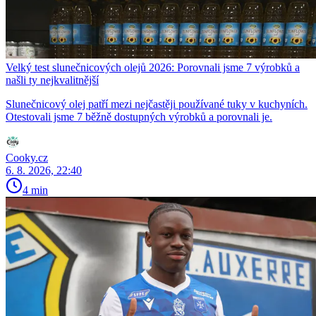
Velký test slunečnicových olejů 2026: Porovnali jsme 7 výrobků a
našli ty nejkvalitnější
Slunečnicový olej patří mezi nejčastěji používané tuky v kuchyních.
Otestovali jsme 7 běžně dostupných výrobků a porovnali je.
Cooky.cz
6. 8. 2026, 22:40
4 min