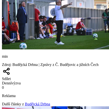
min
Zdroj
:
Budějcká Drbna | Zprávy z Č. Budějovic a jižních Čech
Sdílet
Denní
výzva
0
Reklama
Další články z
Budějcká Drbna