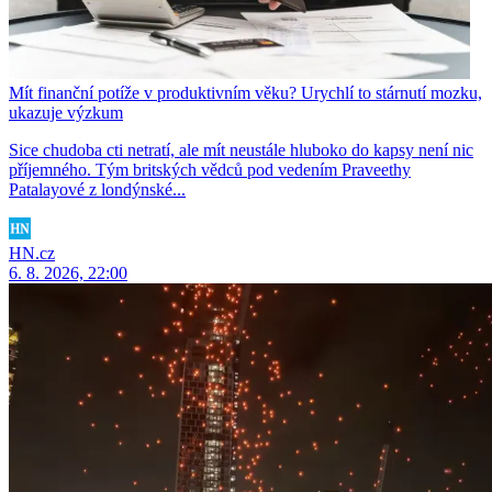
Mít finanční potíže v produktivním věku? Urychlí to stárnutí mozku,
ukazuje výzkum
Sice chudoba cti netratí, ale mít neustále hluboko do kapsy není nic
příjemného. Tým britských vědců pod vedením Praveethy
Patalayové z londýnské...
HN.cz
6. 8. 2026, 22:00