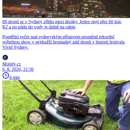
89 dronů se v Sydney zřítilo mezi diváky. Jeden stojí přes 60 tisíc
Kč a po pádu do vody je úplně na odpis
Pondělní večer nad sydneyským přístavem proměnil rekordní
světelnou show v nejdražší hromadný pád dronů v historii festivalu
Vivid Sydney.
Mobify.cz
6. 8. 2026, 21:56
4 min