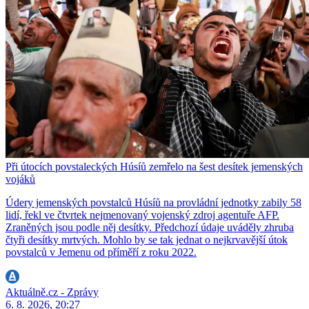
Při útocích povstaleckých Húsíů zemřelo na šest desítek jemenských
vojáků
Údery jemenských povstalců Húsíů na provládní jednotky zabily 58
lidí, řekl ve čtvrtek nejmenovaný vojenský zdroj agentuře AFP.
Zraněných jsou podle něj desítky. Předchozí údaje uváděly zhruba
čtyři desítky mrtvých. Mohlo by se tak jednat o nejkrvavější útok
povstalců v Jemenu od příměří z roku 2022.
Aktuálně.cz - Zprávy
6. 8. 2026, 20:27