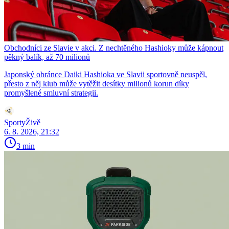
Obchodníci ze Slavie v akci. Z nechtěného Hashioky může kápnout
pěkný balík, až 70 milionů
Japonský obránce Daiki Hashioka ve Slavii sportovně neuspěl,
přesto z něj klub může vytěžit desítky milionů korun díky
promyšlené smluvní strategii.
SportyŽivě
6. 8. 2026, 21:32
3 min