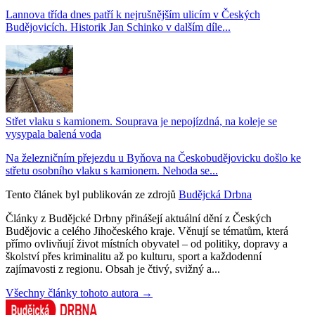
Lannova třída dnes patří k nejrušnějším ulicím v Českých
Budějovicích. Historik Jan Schinko v dalším díle...
Střet vlaku s kamionem. Souprava je nepojízdná, na koleje se
vysypala balená voda
Na železničním přejezdu u Byňova na Českobudějovicku došlo ke
střetu osobního vlaku s kamionem. Nehoda se...
Tento článek byl publikován ze zdrojů
Budějcká Drbna
Články z Budějcké Drbny přinášejí aktuální dění z Českých
Budějovic a celého Jihočeského kraje. Věnují se tématům, která
přímo ovlivňují život místních obyvatel – od politiky, dopravy a
školství přes kriminalitu až po kulturu, sport a každodenní
zajímavosti z regionu. Obsah je čtivý, svižný a...
Všechny články tohoto autora →