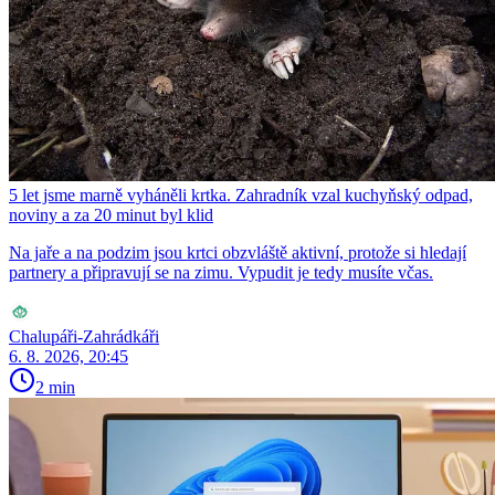
5 let jsme marně vyháněli krtka. Zahradník vzal kuchyňský odpad,
noviny a za 20 minut byl klid
Na jaře a na podzim jsou krtci obzvláště aktivní, protože si hledají
partnery a připravují se na zimu. Vypudit je tedy musíte včas.
Chalupáři-Zahrádkáři
6. 8. 2026, 20:45
2 min