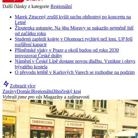
Další články z kategorie
Regionální
Marek Ztracený zrušil kvůli suchu ohňostroj po koncertu na
Letné
Žloutenka ustupuje. Na jihu Moravy se nakazilo nejméně lidí
od začátku roku
Studenti zaplnili koleje v Olomouci rychleji než loni. UP řeší
rozšíření kapacit
Příměstské vlaky v Praze a okolí budou od roku 2030
provozovat České dráhy
Náměstí v České Lípě dostane novou dlažbu. Vznikne i obrys
bývalého kostela
O převodu letiště v Karlových Varech se rozhodne na podzim
Zobrazit více
Zprávy
Domácí
Regionální
Jihočeský kraj
Vybrali jsme pro vás
Magazíny a zajímavosti