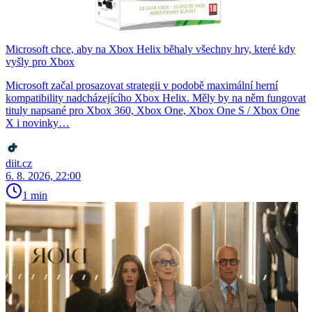
Microsoft chce, aby na Xbox Helix běhaly všechny hry, které kdy
vyšly pro Xbox
Microsoft začal prosazovat strategii v podobě maximální herní
kompatibility nadcházejícího Xbox Helix. Měly by na něm fungovat
tituly napsané pro Xbox 360, Xbox One, Xbox One S / Xbox One
X i novinky…
diit.cz
6. 8. 2026, 22:00
1 min