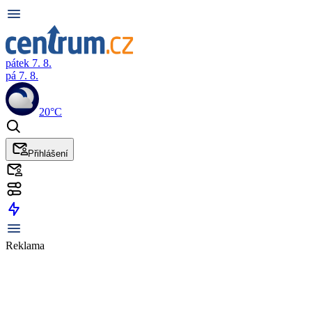
pátek 7. 8.
pá 7. 8.
20°C
Přihlášení
Reklama