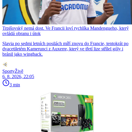
Trpišovský nemá dost. Ve Francii loví rychlíka Mandengueho, který
ovládá obranu i útok
Slavia po sedmi letních posilách míří znovu do Francie, tentokrát po
dvacetiletém Kamerunci z Auxerre, který ve třetí lize střílel góly i
bránil jako wingback.
SportyŽivě
6. 8. 2026, 22:05
3 min