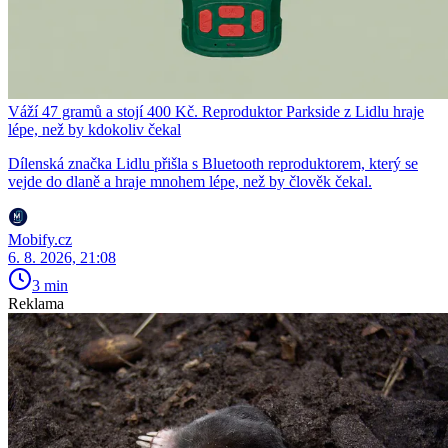
Váží 47 gramů a stojí 400 Kč. Reproduktor Parkside z Lidlu hraje
lépe, než by kdokoliv čekal
Dílenská značka Lidlu přišla s Bluetooth reproduktorem, který se
vejde do dlaně a hraje mnohem lépe, než by člověk čekal.
Mobify.cz
6. 8. 2026, 21:08
3 min
Reklama