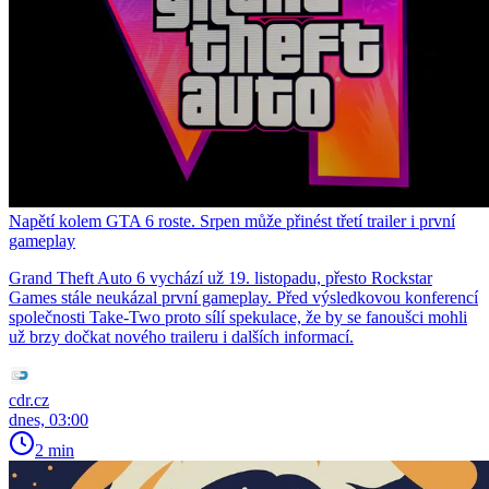
Napětí kolem GTA 6 roste. Srpen může přinést třetí trailer i první
gameplay
Grand Theft Auto 6 vychází už 19. listopadu, přesto Rockstar
Games stále neukázal první gameplay. Před výsledkovou konferencí
společnosti Take-Two proto sílí spekulace, že by se fanoušci mohli
už brzy dočkat nového traileru i dalších informací.
cdr.cz
dnes, 03:00
2 min