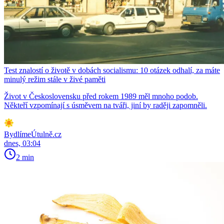
Test znalostí o životě v dobách socialismu: 10 otázek odhalí, za máte
minulý režim stále v živé paměti
Život v Československu před rokem 1989 měl mnoho podob.
Někteří vzpomínají s úsměvem na tváři, jiní by raději zapomněli.
BydlímeÚtulně.cz
dnes, 03:04
2 min