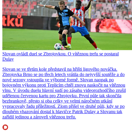
Slovan ovládl duel se Zbrojovkou. O vítěznou trefu se postaral
Dulay
Slovan se ve třetím kole představil na hřišti ligového nováčka.
Zbrojovka Brno se po třech letech vrátila do nejvyšší soutěže a do
nové sezony vstoupila ve výborné formě. Slovan naopak po
bojovném výkonu proti Teplicím chtěl znovu naskočit na vítěznou
vlnu. V úvodu duelu hlavní sudí po zásahu videorozhodčího zrušil
udělenou červenou kartu pro Zbrojovku. První půle tak skončila
bezbrankově, přesto si oba celky ve velmi náročném utkání
vypracovaly řadu příležitostí. Zlom přišel ve druhé půli, kdy se po
dlouhém vhazování dostal k hlavičce Patrik Dulay a Slovanu tak
zařídil jedinou a zároveň vítěznou trefu.