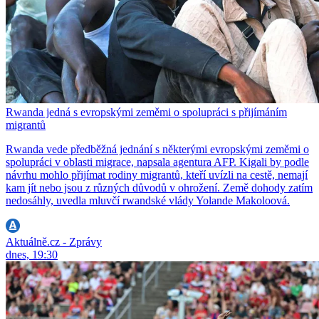
Rwanda jedná s evropskými zeměmi o spolupráci s přijímáním
migrantů
Rwanda vede předběžná jednání s některými evropskými zeměmi o
spolupráci v oblasti migrace, napsala agentura AFP. Kigali by podle
návrhu mohlo přijímat rodiny migrantů, kteří uvízli na cestě, nemají
kam jít nebo jsou z různých důvodů v ohrožení. Země dohody zatím
nedosáhly, uvedla mluvčí rwandské vlády Yolande Makoloová.
Aktuálně.cz - Zprávy
dnes, 19:30