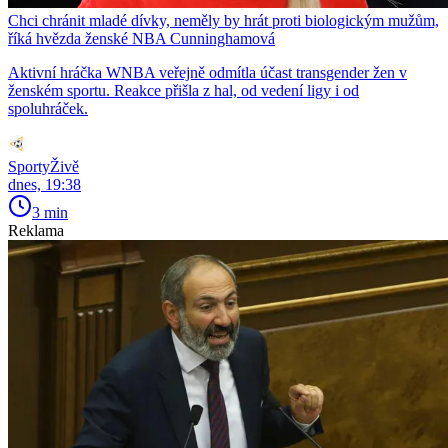
Chci chránit mladé dívky, neměly by hrát proti biologickým mužům,
říká hvězda ženské NBA Cunninghamová
Aktivní hráčka WNBA veřejně odmítla účast transgender žen v
ženském sportu. Reakce přišla z hal, od vedení ligy i od
spoluhráček.
SportyŽivě
dnes, 19:38
3 min
Reklama