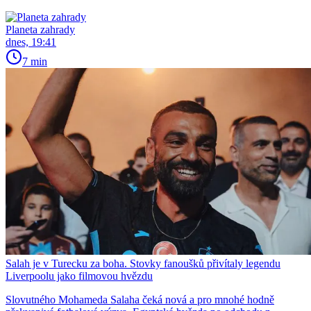
Planeta zahrady
dnes, 19:41
7 min
Salah je v Turecku za boha. Stovky fanoušků přivítaly legendu
Liverpoolu jako filmovou hvězdu
Slovutného Mohameda Salaha čeká nová a pro mnohé hodně