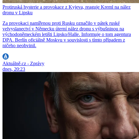
Protiruská hysterie a provokace z Kyjeva, reaguje Kreml na nález
dronu v Lipsku
Za provokaci namířenou proti Rusku označilo v pátek ruské
velvyslanectví v Německu úterní nález dronu s výbušninou na
východoněmeckém letišti Lipsko/Halle. Informuje o tom agentura
DPA. Berlín oficiálně Moskvu v souvislosti s tímto případem z
ničeho neobvinil.
Aktuálně.cz - Zprávy
dnes, 20:23