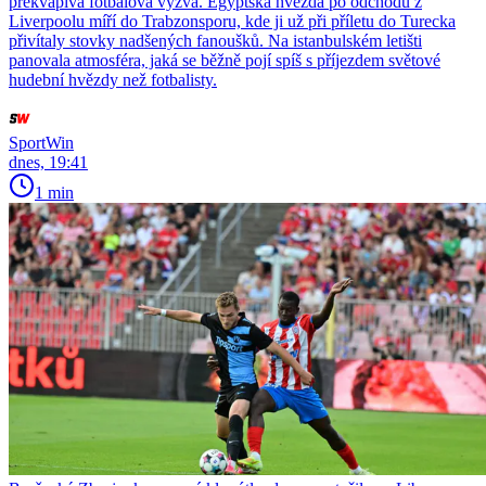
překvapivá fotbalová výzva. Egyptská hvězda po odchodu z
Liverpoolu míří do Trabzonsporu, kde ji už při příletu do Turecka
přivítaly stovky nadšených fanoušků. Na istanbulském letišti
panovala atmosféra, jaká se běžně pojí spíš s příjezdem světové
hudební hvězdy než fotbalisty.
SportWin
dnes, 19:41
1 min