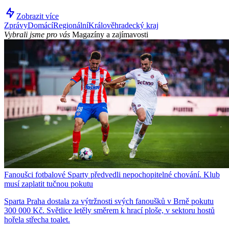
Zobrazit více
Zprávy
Domácí
Regionální
Králověhradecký kraj
Vybrali jsme pro vás
Magazíny a zajímavosti
Fanoušci fotbalové Sparty předvedli nepochopitelné chování. Klub
musí zaplatit tučnou pokutu
Sparta Praha dostala za výtržnosti svých fanoušků v Brně pokutu
300 000 Kč. Světlice letěly směrem k hrací ploše, v sektoru hostů
hořela střecha toalet.