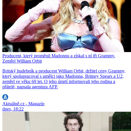
Producent, který proměnil Madonnu a získal s ní tři Grammy.
Zemřel William Orbit
Britský hudebník a producent William Orbit, držitel ceny Grammy,
který spolupracoval s umělci jako Madonna, Britney Spears a U2,
zemřel ve věku 69 let. O jeho úmrtí informovali jeho rodina a
přátelé, napsala agentura AFP.
Aktuálně.cz - Magazín
dnes, 18:22