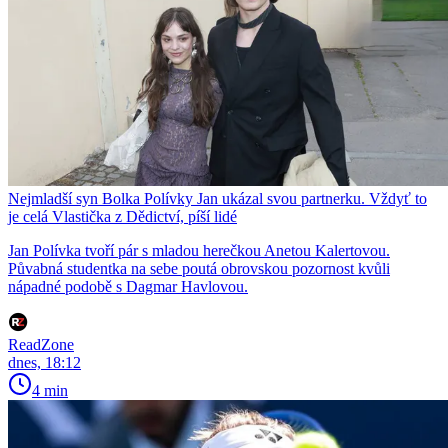
Nejmladší syn Bolka Polívky Jan ukázal svou partnerku. Vždyť to
je celá Vlastička z Dědictví, píší lidé
Jan Polívka tvoří pár s mladou herečkou Anetou Kalertovou.
Půvabná studentka na sebe poutá obrovskou pozornost kvůli
nápadné podobě s Dagmar Havlovou.
ReadZone
dnes, 18:12
4 min