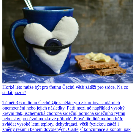
Horké léto může být pro třetinu Čechů větší zátěží pro srdce. Na co
si dát pozor?
Téměř 3,6 milionu Čechů žije s některým z kardiovaskulárních
onemocnění nebo jejich následky. Patří mezi ně například vysoký
krevní tlak, ischemická choroba srdeční, porucha srdečního rytmu
nebo stav po cévní mozkové příhodě. Právě tito lidé mohou hůře
zvládat vysoké letní teploty, dehydrataci, větší fyzickou zátěž i
změny režimu během dovolených. Častější konzumace alkoholu pak