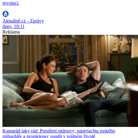
revoluci.
Aktuálně.cz - Zprávy
dnes, 18:11
Reklama
Kamarád taky rád: Porušení smlouvy, superjachta ruského
miliardáře a propletenec osudů v reálném životě