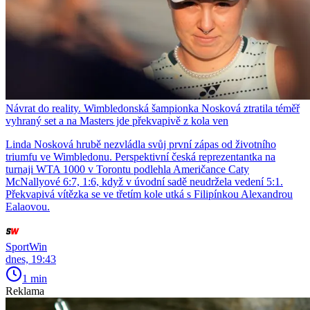
Návrat do reality. Wimbledonská šampionka Nosková ztratila téměř
vyhraný set a na Masters jde překvapivě z kola ven
Linda Nosková hrubě nezvládla svůj první zápas od životního
triumfu ve Wimbledonu. Perspektivní česká reprezentantka na
turnaji WTA 1000 v Torontu podlehla Američance Caty
McNallyové 6:7, 1:6, když v úvodní sadě neudržela vedení 5:1.
Překvapivá vítězka se ve třetím kole utká s Filipínkou Alexandrou
Ealaovou.
SportWin
dnes, 19:43
1 min
Reklama