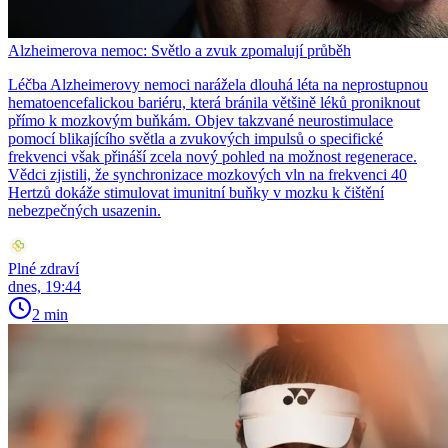
Alzheimerova nemoc: Světlo a zvuk zpomalují průběh
Léčba Alzheimerovy nemoci narážela dlouhá léta na neprostupnou
hematoencefalickou bariéru, která bránila většině léků proniknout
přímo k mozkovým buňkám. Objev takzvané neurostimulace
pomocí blikajícího světla a zvukových impulsů o specifické
frekvenci však přináší zcela nový pohled na možnost regenerace.
Vědci zjistili, že synchronizace mozkových vln na frekvenci 40
Hertzů dokáže stimulovat imunitní buňky v mozku k čištění
nebezpečných usazenin.
Plné zdraví
dnes, 19:44
2 min