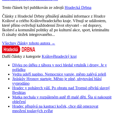
Tento článek byl publikován ze zdrojů
Hradecká Drbna
Články z Hradecké Drbny přinášejí aktuální informace z Hradce
Králové a celého Královéhradeckého kraje. Věnují se událostem,
které přímo ovlivňují každodenní život obyvatel – od dopravy,
školství a komunální politiky až po kulturní akce, sport, kriminalitu
či zásahy složek integrovaného...
Všechny články tohoto autora →
Další články z kategorie
Králověhradecký kraj
Dívku po útěku z tábora v noci hledal vrtulník i drony. Je v
pořádku
Vedra udeří naplno. Nemocnice varuje, město zalévá zeleň
Jiráskův Hronov startuje. Město je plné, ubytování hlásí
vyprodáno
Hradec v pohárech válí. Po obratu nad Tromsö přivítá slavný
Besiktas
Matka nechala v rozpáleném autě tři malé děti. Šla si nakoupit
oblečení
Hradec přispívá na kastraci koček, chce dál omezovat
množení toulavých zvířat