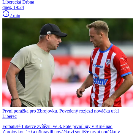
Liberecká Drbna
dnes, 19:24
2 min
První porážka pro Zbrojovku. Povedený rozjezd nováčka uťal
Liberec
Fotbalisté Liberce zvítězili ve 3. kole první ligy v Brně nad
Zbrojovkou 1:0 a připravili nováčkovi soutěže první porážku v