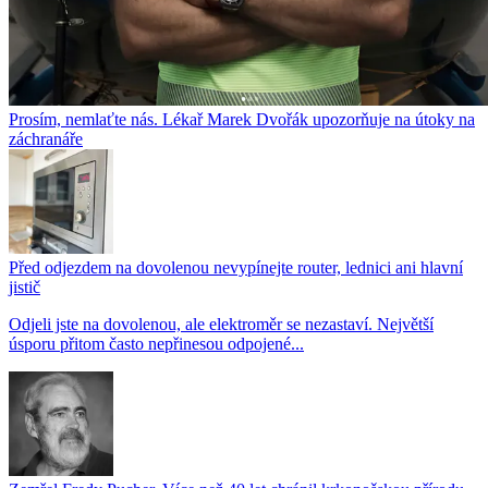
Prosím, nemlaťte nás. Lékař Marek Dvořák upozorňuje na útoky na
záchranáře
Před odjezdem na dovolenou nevypínejte router, lednici ani hlavní
jistič
Odjeli jste na dovolenou, ale elektroměr se nezastaví. Největší
úsporu přitom často nepřinesou odpojené...