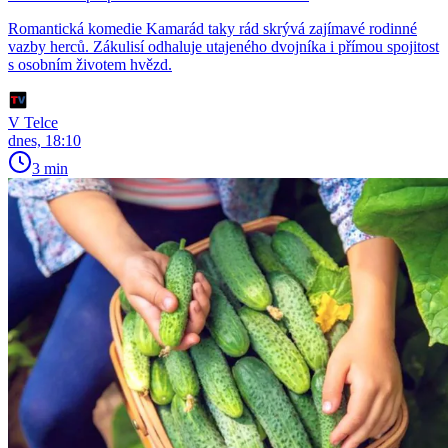
Romantická komedie Kamarád taky rád skrývá zajímavé rodinné
vazby herců. Zákulisí odhaluje utajeného dvojníka i přímou spojitost
s osobním životem hvězd.
V Telce
dnes, 18:10
3 min