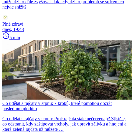
může riziko dále zvyšovat. Jak tedy riziko problémů se srdcem co
nejvíc snížit?
Plné zdraví
dnes, 19:43
5 min
Co udělat s rajčaty v srpnu: 7 kroků, které pomohou dozrát
posledním plodům
Co udělat s rajčaty v srpnu: Proč rajčata stále nečervenají? Zjistěte,
co odstranit, kdy zaštipovat vrcholy, jak upravit zálivku a hnojení a
která zelená rajčata už můžete …