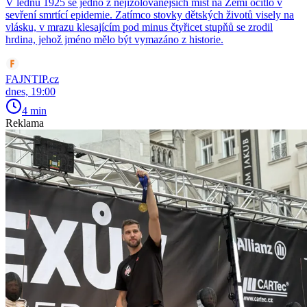
V lednu 1925 se jedno z nejizolovanějších míst na Zemi ocitlo v
sevření smrtící epidemie. Zatímco stovky dětských životů visely na
vlásku, v mrazu klesajícím pod minus čtyřicet stupňů se zrodil
hrdina, jehož jméno mělo být vymazáno z historie.
FAJNTIP.cz
dnes, 19:00
4 min
Reklama