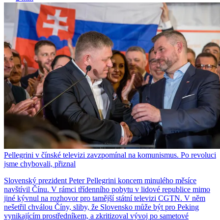
Pellegrini v čínské televizi zavzpomínal na komunismus. Po revoluci
jsme chybovali, přiznal
Slovenský prezident Peter Pellegrini koncem minulého měsíce
navštívil Čínu. V rámci třídenního pobytu v lidové republice mimo
jiné kývnul na rozhovor pro tamější státní televizi CGTN. V něm
nešetřil chválou Číny, sliby, že Slovensko může být pro Peking
vynikajícím prostředníkem, a zkritizoval vývoj po sametové