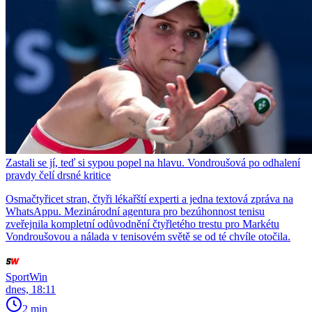
Zastali se jí, teď si sypou popel na hlavu. Vondroušová po odhalení
pravdy čelí drsné kritice
Osmačtyřicet stran, čtyři lékařští experti a jedna textová zpráva na
WhatsAppu. Mezinárodní agentura pro bezúhonnost tenisu
zveřejnila kompletní odůvodnění čtyřletého trestu pro Markétu
Vondroušovou a nálada v tenisovém světě se od té chvíle otočila.
SportWin
dnes, 18:11
2 min