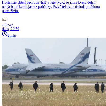
Hortenzie chtějí péči obzvlášť v létě, když se jim z květů dělají
nadýchané koule jako z pohádky. Právě tehdy potřebují pořádnou
porci živin.
adbz.cz
dnes, 20:50
2 min