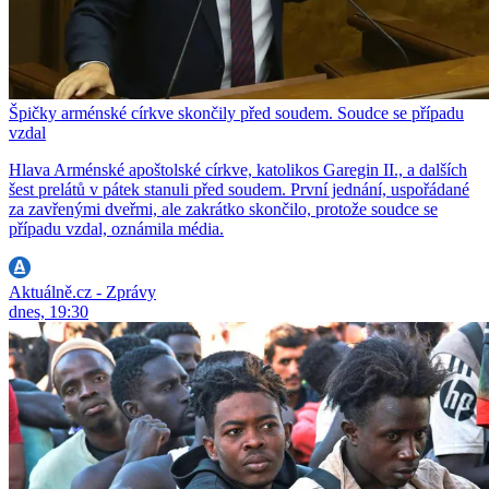
Špičky arménské církve skončily před soudem. Soudce se případu
vzdal
Hlava Arménské apoštolské církve, katolikos Garegin II., a dalších
šest prelátů v pátek stanuli před soudem. První jednání, uspořádané
za zavřenými dveřmi, ale zakrátko skončilo, protože soudce se
případu vzdal, oznámila média.
Aktuálně.cz - Zprávy
dnes, 19:30