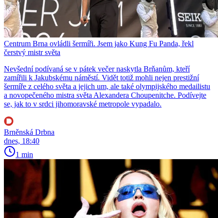
Centrum Brna ovládli šermíři. Jsem jako Kung Fu Panda, řekl
čerstvý mistr světa
Nevšední podívaná se v pátek večer naskytla Brňanům, kteří
zamířili k Jakubskému náměstí. Vidět totiž mohli nejen prestižní
šermíře z celého světa a jejich um, ale také olympijského medailistu
a novopečeného mistra světa Alexandera Choupenitche. Podívejte
se, jak to v srdci jihomoravské metropole vypadalo.
Brněnská Drbna
dnes, 18:40
1 min