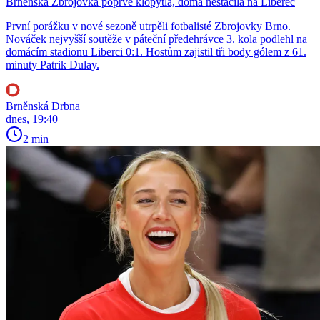
Brněnská Zbrojovka poprvé klopýtla, doma nestačila na Liberec
První porážku v nové sezoně utrpěli fotbalisté Zbrojovky Brno.
Nováček nejvyšší soutěže v páteční předehrávce 3. kola podlehl na
domácím stadionu Liberci 0:1. Hostům zajistil tři body gólem z 61.
minuty Patrik Dulay.
Brněnská Drbna
dnes, 19:40
2 min