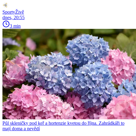
SportyŽivě
dnes, 20:55
3 min
Půl skleničky pod keř a hortenzie kvetou do října. Zahrádkáři to
mají doma a nevědí