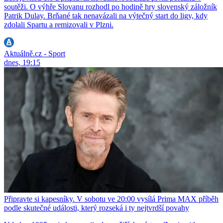
soutěži. O výhře Slovanu rozhodl po hodině hry slovenský záložník
Patrik Dulay. Brňané tak nenavázali na výtečný start do ligy, kdy
zdolali Spartu a remizovali v Plzni.
Aktuálně.cz - Sport
dnes, 19:15
Připravte si kapesníky. V sobotu ve 20:00 vysílá Prima MAX příběh
podle skutečné události, který rozseká i ty nejtvrdší povahy