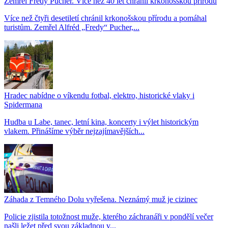
Zemřel Fredy Pucher. Více než 40 let chránil krkonošskou přírodu
Více než čtyři desetiletí chránil krkonošskou přírodu a pomáhal
turistům. Zemřel Alfréd „Fredy“ Pucher,...
Hradec nabídne o víkendu fotbal, elektro, historické vlaky i
Spidermana
Hudba u Labe, tanec, letní kina, koncerty i výlet historickým
vlakem. Přinášíme výběr nejzajímavějších...
Záhada z Temného Dolu vyřešena. Neznámý muž je cizinec
Policie zjistila totožnost muže, kterého záchranáři v pondělí večer
našli ležet před svou základnou v...